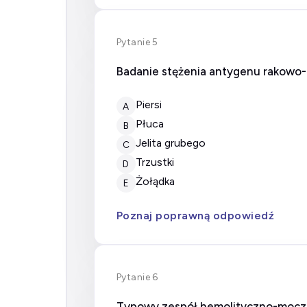
Pytanie 5
Badanie stężenia antygenu rakowo-
Piersi
A
Płuca
B
Jelita grubego
C
Trzustki
D
Żołądka
E
Poznaj poprawną odpowiedź
Pytanie 6
Typowy zespół hemolityczno-moczn