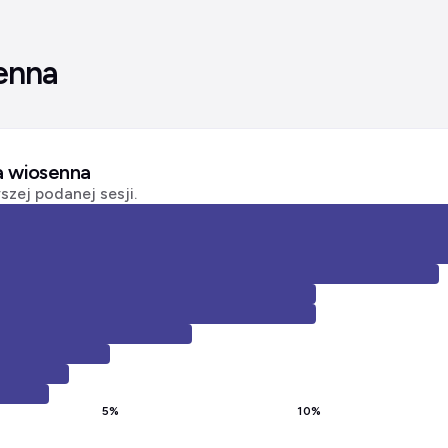
enna
ja wiosenna
zej podanej sesji.
5
%
10
%