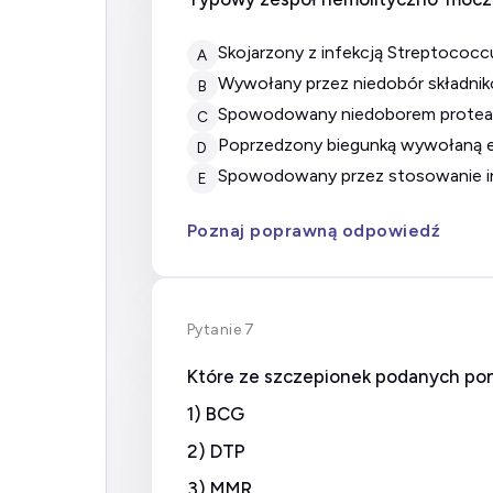
skojarzony z infekcją Streptoco
A
wywołany przez niedobór składni
B
spowodowany niedoborem proteazy
C
poprzedzony biegunką wywołaną 
D
spowodowany przez stosowanie in
E
Poznaj poprawną odpowiedź
Pytanie 7
Które ze szczepionek podanych pon
1) BCG
2) DTP
3) MMR