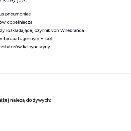
ccus pneumoniae
ków dopełniacza
 rozkładającej czynnik von Willebranda
enteropatogennym E. coli
hibitorów kalcyneuryny
iżej należą do żywych: