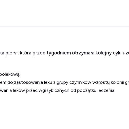
ka piersi, która przed tygodniem otrzymała kolejny cykl u
 polekową.
iem do zastosowania leku z grupy czynników wzrostu kolonii g
wania leków przeciwgrzybicznych od początku leczenia.