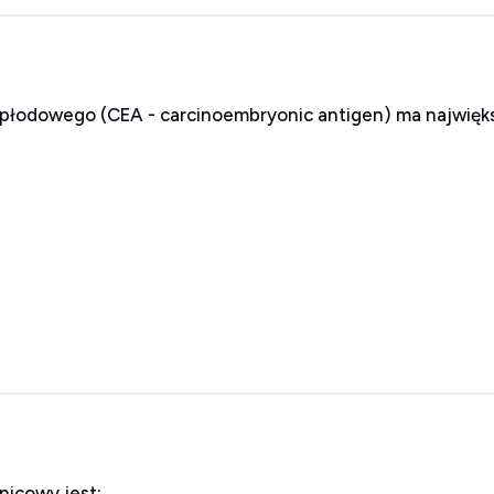
płodowego (CEA - carcinoembryonic antigen) ma najwięks
icowy jest: