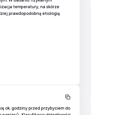
lnym. W badaniu fizykalnym
izacja temperatury, na skórze
ziej prawdopodobną etiologią
się ok. godziny przed przybyciem do
 poniżej). Klasyfikację dolegliwości