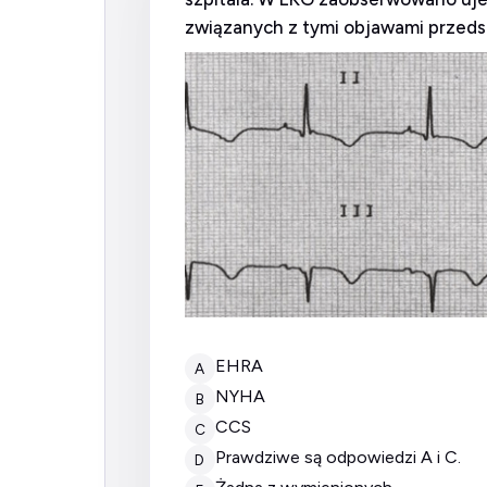
związanych z tymi objawami przedst
EHRA
A
NYHA
B
CCS
C
prawdziwe są odpowiedzi A i C.
D