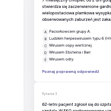
7-miesięczny chłopiec od 2 dni gor
stwierdza się zaczerwienione gardł
wielopostaciowa plamkowa wysypka 
obserwowanych zaburzeń jest zaka
paciorkowcem grupy A.
A
ludzkim herpeswirusem typu 6 (H
B
wirusem ospy wietrznej.
C
wirusem Ebsteina i Barr.
D
wirusem odry.
E
Poznaj poprawną odpowiedź
Pytanie 3
62-letni pacjent zgłosił się do szp
szpitala. W EKG zaobserwowano ujemn