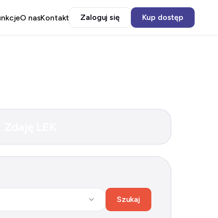
Zaloguj się
Kup dostęp
unkcje
O nas
Kontakt
Zdaję LEK
Szukaj