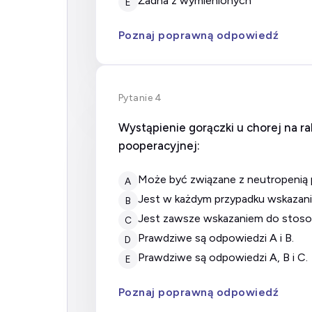
żadna z wymienionych
E
Poznaj poprawną odpowiedź
Pytanie 4
Wystąpienie gorączki u chorej na ra
pooperacyjnej:
może być związane z neutropenią
A
jest w każdym przypadku wskazan
B
jest zawsze wskazaniem do stoso
C
prawdziwe są odpowiedzi A i B.
D
prawdziwe są odpowiedzi A, B i C.
E
Poznaj poprawną odpowiedź