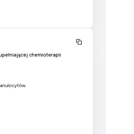
zupełniającej chemioterapii
ranulocytów.