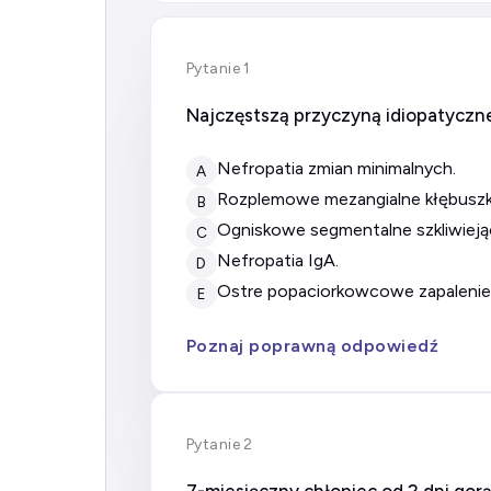
Pytanie 1
Najczęstszą przyczyną idiopatyczn
nefropatia zmian minimalnych.
A
rozplemowe mezangialne kłębuszk
B
ogniskowe segmentalne szkliwiej
C
nefropatia IgA.
D
ostre popaciorkowcowe zapalenie
E
Poznaj poprawną odpowiedź
Pytanie 2