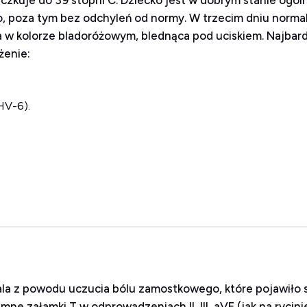
ączkuje do 39 stopni C. Dziecko jest w dobrym stanie ogó
o, poza tym bez odchyleń od normy. W trzecim dniu normal
w kolorze bladoróżowym, blednąca pod uciskiem. Najbard
żenie:
HV-6).
itala z powodu uczucia bólu zamostkowego, które pojawiło 
e załamki T w odprowadzeniach II, III, aVF (jak na rycinie