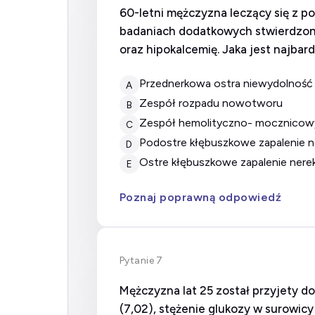
60-letni mężczyzna leczący się z p
badaniach dodatkowych stwierdzono
oraz hipokalcemię. Jaka jest najba
przednerkowa ostra niewydolność
A
zespół rozpadu nowotworu
B
zespół hemolityczno- mocznicow
C
podostre kłębuszkowe zapalenie n
D
ostre kłębuszkowe zapalenie nere
E
Poznaj poprawną odpowiedź
Pytanie 7
Mężczyzna lat 25 został przyjety d
(7,02), stężenie glukozy w surowicy