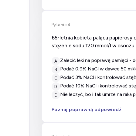
Pytanie 4
65-letnia kobieta paląca papierosy
stężenie sodu 120 mmol/l w osoczu 
zalecić leki na poprawę pamięci - 
A
podać 0,9% NaCl w dawce 50 ml/k
B
podać 3% NaCl i kontrolować stęż
C
podać 10% NaCl i kontrolować stę
D
nie leczyć, bo i tak umrze na raka p
E
Poznaj poprawną odpowiedź