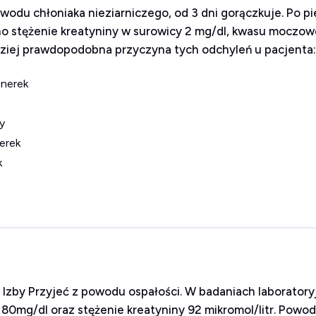
owodu chłoniaka nieziarniczego, od 3 dni gorączkuje. Po p
 stężenie kreatyniny w surowicy 2 mg/dl, kwasu moczowe
rdziej prawdopodobna przyczyna tych odchyleń u pacjenta
 nerek
y
erek
k
o Izby Przyjeć z powodu ospałości. W badaniach laborato
 80mg/dl oraz stężenie kreatyniny 92 mikromol/litr. Powo