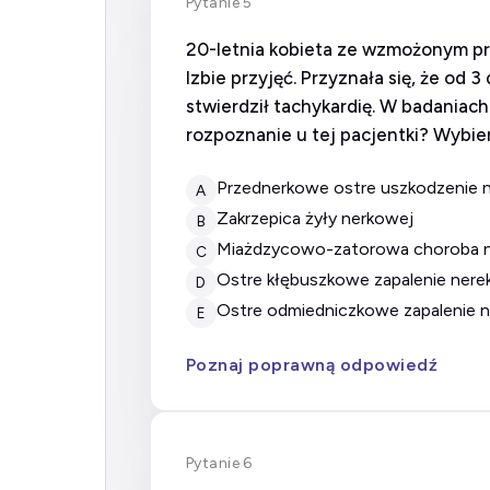
Pytanie 5
20-letnia kobieta ze wzmożonym pra
Izbie przyjęć. Przyznała się, że od
stwierdził tachykardię. W badaniac
rozpoznanie u tej pacjentki? Wybie
przednerkowe ostre uszkodzenie 
A
zakrzepica żyły nerkowej
B
miażdzycowo-zatorowa choroba 
C
ostre kłębuszkowe zapalenie nere
D
ostre odmiedniczkowe zapalenie 
E
Poznaj poprawną odpowiedź
Pytanie 6