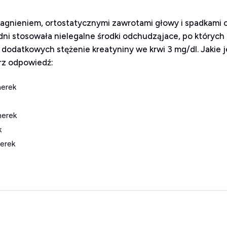
gnieniem, ortostatycznymi zawrotami głowy i spadkami ciś
 3 dni stosowała nielegalne środki odchudząjace, po któryc
h dodatkowych stężenie kreatyniny we krwi 3 mg/dl. Jakie
rz odpowiedź:
nerek
nerek
k
nerek