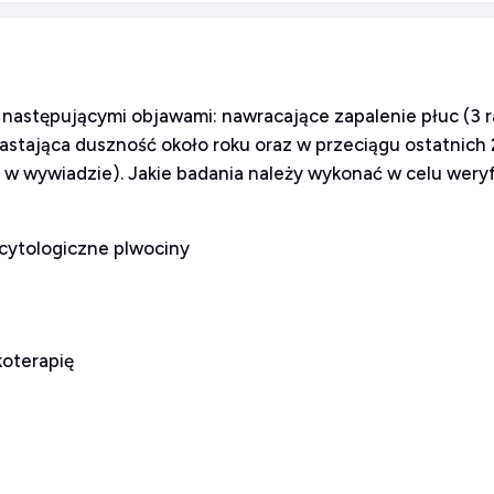
 z następującymi objawami: nawracające zapalenie płuc (3 
rastająca duszność około roku oraz w przeciągu ostatnich 2
 w wywiadzie). Jakie badania należy wykonać w celu wer
 cytologiczne plwociny
koterapię