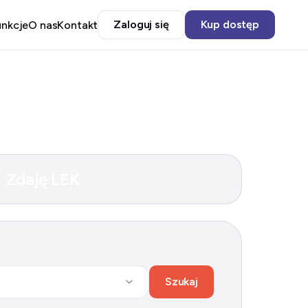
Zaloguj się
Kup dostęp
unkcje
O nas
Kontakt
Zdaję LEK
Szukaj