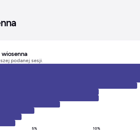
enna
a wiosenna
zej podanej sesji.
5
%
10
%