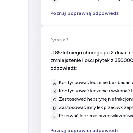
Poznaj poprawną odpowiedź
Pytanie 3
U 85-letniego chorego po 2 dniac
zmniejszenie ilości płytek z 35000
odpowiedź:
kontynuować leczenie bez badań
A
kontynuować leczenie i wykonać b
B
zastosować heparynę niefrakcjo
C
zastosować inny lek przeciwkrzep
D
przerwać leczenie przeciwkrzepl
E
Poznaj poprawną odpowiedź