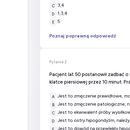
3,4
C
1,3,4
D
5
E
Poznaj poprawną odpowiedź
Pytanie 2
Pacjent lat 50 postanowił zadbać o 
klatce piersiowej przez 10 minut. 
jest to zmęczenie prawidłowe, 
A
jest to zmęczenie patologiczne, n
B
jest to ekwiwalent próby wysiłko
C
jest to ostry hipogondyzm, należ
D
jest to dowód na przewlekły hip
E