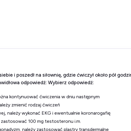
siebie i poszedł na siłownię, gdzie ćwiczył około pół go
Prawidłowa odpowiedź: Wybierz odpowiedź:
można kontynuować ćwiczenia w dniu następnym
ależy zmienić rodzaj ćwiczeń
wej, należy wykonać EKG i ewentualnie koronarogafię
y zastosować 100 mg testosteronu i.m.
ogonadyzm, należy zastosować plastry transdermalne