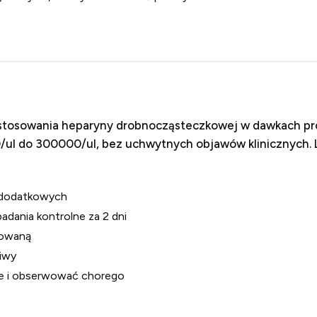
h stosowania heparyny drobnocząsteczkowej w dawkach p
0/ul do 300000/ul, bez uchwytnych objawów klinicznych. 
 dodatkowych
adania kontrolne za 2 dni
nowaną
liwy
iwe i obserwować chorego