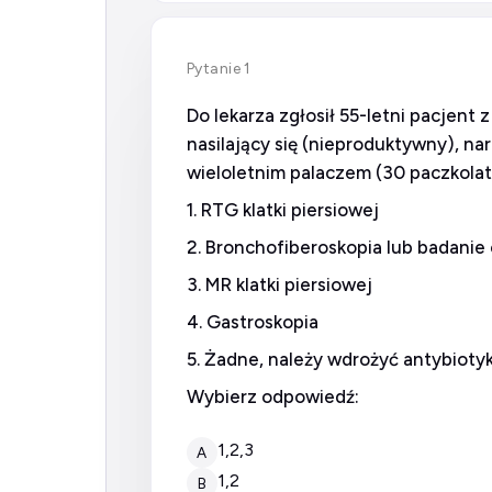
Pytanie 1
Do lekarza zgłosił 55-letni pacjent
nasilający się (nieproduktywny), na
wieloletnim palaczem (30 paczkolat
1. RTG klatki piersiowej
2. Bronchofiberoskopia lub badanie
3. MR klatki piersiowej
4. Gastroskopia
5. Żadne, należy wdrożyć antybioty
Wybierz odpowiedź:
1,2,3
A
1,2
B