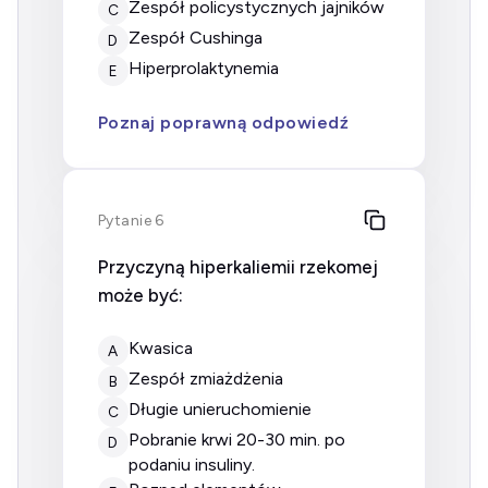
Zespół policystycznych jajników
C
Zespół Cushinga
D
Hiperprolaktynemia
E
Poznaj poprawną odpowiedź
Pytanie 6
Przyczyną hiperkaliemii rzekomej
może być:
kwasica
A
zespół zmiażdżenia
B
długie unieruchomienie
C
pobranie krwi 20-30 min. po
D
podaniu insuliny.