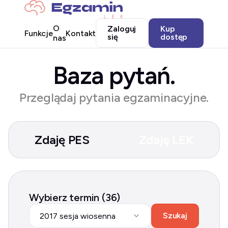
O
Zaloguj
Kup
Funkcje
Kontakt
się
dostęp
nas
Baza pytań.
Przeglądaj pytania egzaminacyjne.
Zdaję PES
Zdaję LEK
Wybierz termin (36)
Szukaj
2017 sesja wiosenna