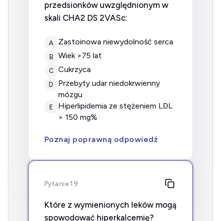
przedsionków uwzględnionym w
skali CHA2 DS 2VASc:
zastoinowa niewydolność serca
A
wiek >75 lat
B
cukrzyca
C
przebyty udar niedokrwienny
D
mózgu
hiperlipidemia ze stężeniem LDL
E
> 150 mg%
Poznaj poprawną odpowiedź
Pytanie 19
Które z wymienionych leków mogą
spowodować hiperkalcemię?