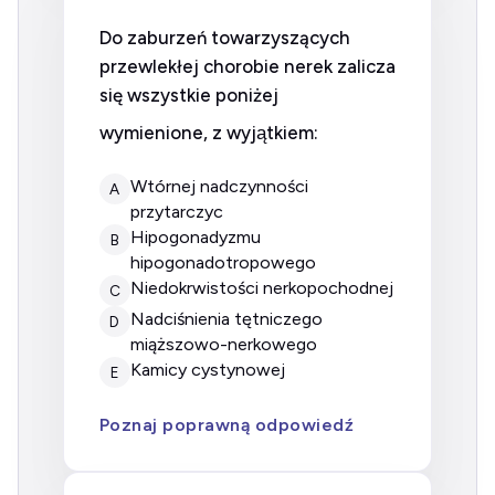
Do zaburzeń towarzyszących
przewlekłej chorobie nerek zalicza
się wszystkie poniżej
wymienione, z wyjątkiem:
Wtórnej nadczynności
A
przytarczyc
Hipogonadyzmu
B
hipogonadotropowego
Niedokrwistości nerkopochodnej
C
Nadciśnienia tętniczego
D
miąższowo-nerkowego
Kamicy cystynowej
E
Poznaj poprawną odpowiedź