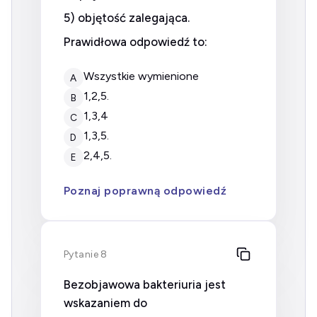
5) objętość zalegająca.
Prawidłowa odpowiedź to:
wszystkie wymienione
A
1,2,5.
B
1,3,4
C
1,3,5.
D
2,4,5.
E
Poznaj poprawną odpowiedź
Pytanie 8
Bezobjawowa bakteriuria jest
wskazaniem do