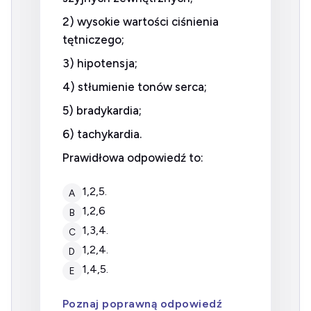
2) wysokie wartości ciśnienia
tętniczego;
3) hipotensja;
4) stłumienie tonów serca;
5) bradykardia;
6) tachykardia.
Prawidłowa odpowiedź to:
1,2,5.
A
1,2,6
B
1,3,4.
C
1,2,4.
D
1,4,5.
E
Poznaj poprawną odpowiedź