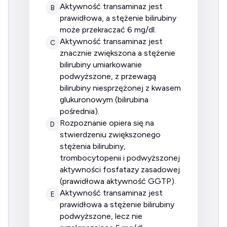
aktywność transaminaz jest
B
prawidłowa, a stężenie bilirubiny
może przekraczać 6 mg/dl.
aktywność transaminaz jest
C
znacznie zwiększona a stężenie
bilirubiny umiarkowanie
podwyższone, z przewagą
bilirubiny niesprzężonej z kwasem
glukuronowym (bilirubina
pośrednia).
rozpoznanie opiera się na
D
stwierdzeniu zwiększonego
stężenia bilirubiny,
trombocytopenii i podwyższonej
aktywności fosfatazy zasadowej
(prawidłowa aktywność GGTP).
aktywność transaminaz jest
E
prawidłowa a stężenie bilirubiny
podwyższone, lecz nie