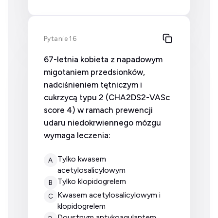
Pytanie 16
67-letnia kobieta z napadowym
migotaniem przedsionków,
nadciśnieniem tętniczym i
cukrzycą typu 2 (CHA2DS2-VASc
score 4) w ramach prewencji
udaru niedokrwiennego mózgu
wymaga leczenia:
tylko kwasem
A
acetylosalicylowym
tylko klopidogrelem
B
kwasem acetylosalicylowym i
C
klopidogrelem
doustnym antykoagulantem