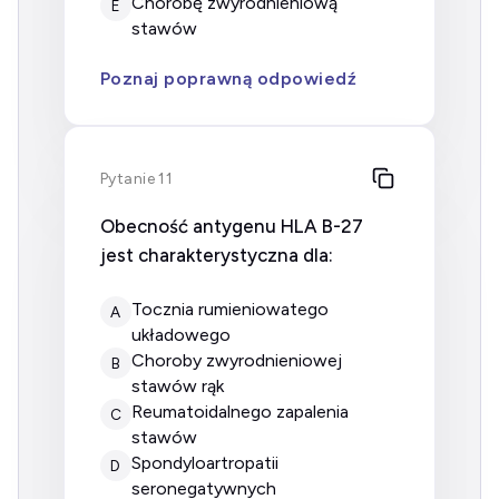
chorobę zwyrodnieniową
E
stawów
Poznaj poprawną odpowiedź
Pytanie 11
Obecność antygenu HLA B-27
jest charakterystyczna dla:
tocznia rumieniowatego
A
układowego
choroby zwyrodnieniowej
B
stawów rąk
reumatoidalnego zapalenia
C
stawów
spondyloartropatii
D
seronegatywnych