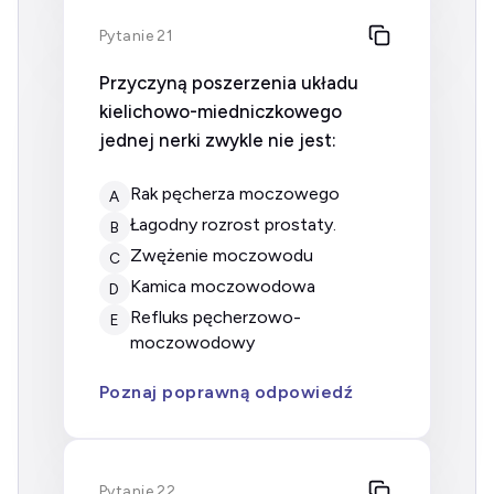
Pytanie 21
Przyczyną poszerzenia układu
kielichowo-miedniczkowego
jednej nerki zwykle nie jest:
rak pęcherza moczowego
A
łagodny rozrost prostaty.
B
zwężenie moczowodu
C
kamica moczowodowa
D
refluks pęcherzowo-
E
moczowodowy
Poznaj poprawną odpowiedź
Pytanie 22