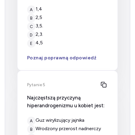
1,4
A
2,5
B
3,5.
C
2,3.
D
4,5
E
Poznaj poprawną odpowiedź
Pytanie 5
Najczęstszą przyczyną
hiperandrogenizmu u kobiet jest:
Guz wirylizujący jajnika
A
Wrodzony przerost nadnerczy
B