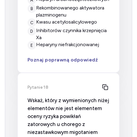
rekombinowanego aktywatora
B
plazminogenu
kwasu acetylosalicylowego
C
inhibitorów czynnika krzepnięcia
D
Xa
heparyny niefrakcjonowanej
E
Poznaj poprawną odpowiedź
Pytanie 18
Wskaż, który z wymienionych niżej
elementów nie jest elementem
oceny ryzyka powikłań
zatorowych u chorego z
niezastawkowym migotaniem