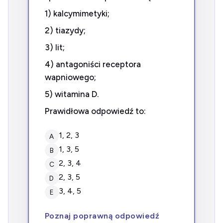
1) kalcymimetyki;
2) tiazydy;
3) lit;
4) antagoniści receptora
wapniowego;
5) witamina D.
Prawidłowa odpowiedź to:
1, 2, 3
A
1, 3, 5
B
2, 3, 4
C
2, 3, 5
D
3, 4, 5
E
Poznaj poprawną odpowiedź