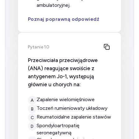
ambulatoryjnej.
Poznaj poprawną odpowiedź
Pytanie 10
Przeciwciała przeciwjądrowe
(ANA) reagujące swoiście z
antygenem Jo-1, występują
głównie u chorych na:
zapalenie wielomięśniowe
A
toczeń rumieniowaty układowy
B
reumatoidalne zapalenie stawów
C
spondyloartropatię
D
seronegatywną