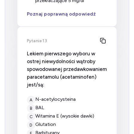
przekraczające 5 mg/dl
Poznaj poprawną odpowiedź
Pytanie 13
Lekiem pierwszego wyboru w
ostrej niewydolności wątroby
spowodowanej przedawkowaniem
paracetamolu (acetaminofen)
jest/są:
N-acetylocysteina
A
BAL
B
witamina E (wysokie dawki)
C
Glutation
D
Barbiturany
E