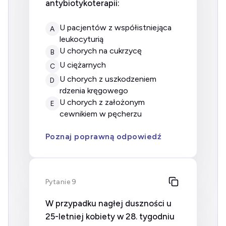
antybiotykoterapii:
u pacjentów z współistniejąca
A
leukocyturią
u chorych na cukrzycę
B
u ciężarnych
C
u chorych z uszkodzeniem
D
rdzenia kręgowego
u chorych z założonym
E
cewnikiem w pęcherzu
Poznaj poprawną odpowiedź
Pytanie 9
W przypadku nagłej duszności u
25-letniej kobiety w 28. tygodniu