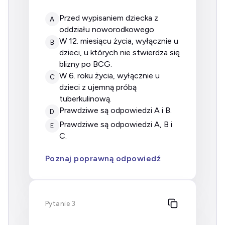
przed wypisaniem dziecka z
A
oddziału noworodkowego
w 12. miesiącu życia, wyłącznie u
B
dzieci, u których nie stwierdza się
blizny po BCG.
w 6. roku życia, wyłącznie u
C
dzieci z ujemną próbą
tuberkulinową.
prawdziwe są odpowiedzi A i B.
D
prawdziwe są odpowiedzi A, B i
E
C.
Poznaj poprawną odpowiedź
Pytanie 3