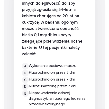
innych dolegliwości) do izby
przyjęć zgłosiła się 54-letnia
kobieta chorująca od 20 lat na
cukrzycę. W badaniu ogólnym
moczu stwierdzono obecność
białka 0,1 mg/dl; leukocyty
zalegające pole widzenia, liczne
bakterie. U tej pacjentki należy
zalecić:
Wykonanie posiewu moczu
A
Fluorochinolon przez 3 dni
B
fluorochinolon przez 7 dni.
C
nitrofurantoinę przez 7 dni.
D
Nieprowadzenie dalszej
E
diagnostyki ani żadnego leczenia
przeciwbakteryjnego