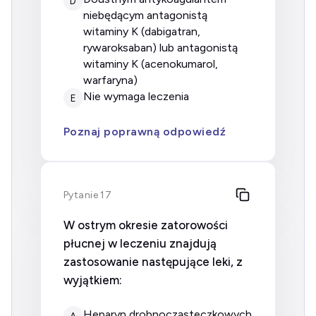
D
niebędącym antagonistą
witaminy K (dabigatran,
rywaroksaban) lub antagonistą
witaminy K (acenokumarol,
warfaryna)
nie wymaga leczenia
E
Poznaj poprawną odpowiedź
Pytanie 17
W ostrym okresie zatorowości
płucnej w leczeniu znajdują
zastosowanie następujące leki, z
wyjątkiem:
heparyn drobnocząsteczkowych
A