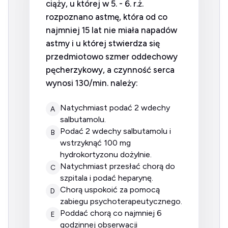
ciąży, u której w 5. - 6. r.ż.
rozpoznano astmę, która od co
najmniej 15 lat nie miała napadów
astmy i u której stwierdza się
przedmiotowo szmer oddechowy
pęcherzykowy, a czynność serca
wynosi 130/min. należy:
natychmiast podać 2 wdechy
A
salbutamolu.
podać 2 wdechy salbutamolu i
B
wstrzyknąć 100 mg
hydrokortyzonu dożylnie.
natychmiast przesłać chorą do
C
szpitala i podać heparynę.
chorą uspokoić za pomocą
D
zabiegu psychoterapeutycznego.
poddać chorą co najmniej 6
E
godzinnej obserwacji