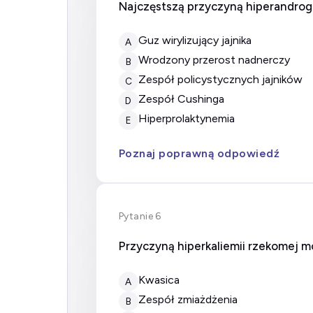
Najczęstszą przyczyną hiperandroge
Guz wirylizujący jajnika
A
Wrodzony przerost nadnerczy
B
Zespół policystycznych jajników
C
Zespół Cushinga
D
Hiperprolaktynemia
E
Poznaj poprawną odpowiedź
Pytanie 6
Przyczyną hiperkaliemii rzekomej m
kwasica
A
zespół zmiażdżenia
B