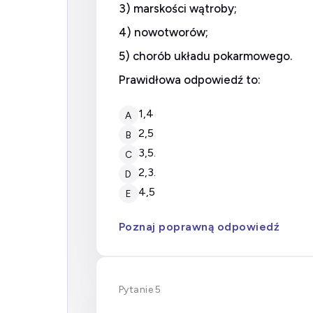
3) marskości wątroby;
4) nowotworów;
5) chorób układu pokarmowego.
Prawidłowa odpowiedź to:
1,4
A
2,5
B
3,5.
C
2,3.
D
4,5
E
Poznaj poprawną odpowiedź
Pytanie 5