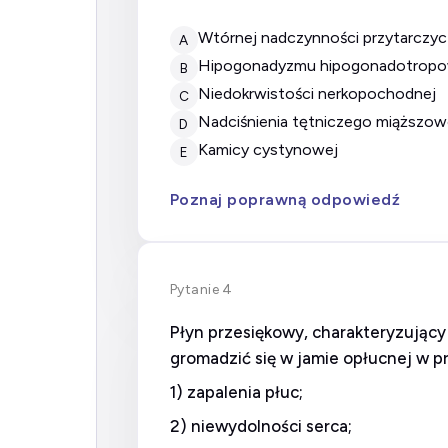
Wtórnej nadczynności przytarczyc
A
Hipogonadyzmu hipogonadotrop
B
Niedokrwistości nerkopochodnej
C
Nadciśnienia tętniczego miąższ
D
Kamicy cystynowej
E
Poznaj poprawną odpowiedź
Pytanie 4
Płyn przesiękowy, charakteryzujący
gromadzić się w jamie opłucnej w p
1) zapalenia płuc;
2) niewydolności serca;