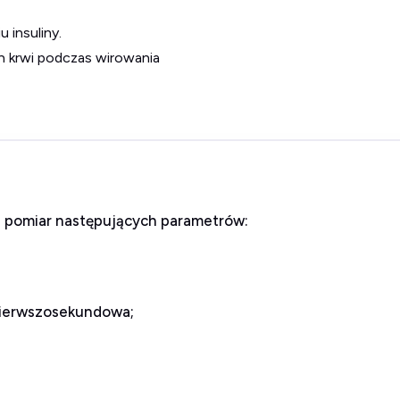
u insuliny.
 krwi podczas wirowania
 pomiar następujących parametrów:
pierwszosekundowa;