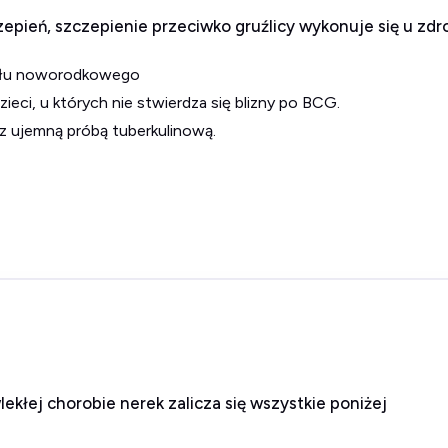
epień, szczepienie przeciwko gruźlicy wykonuje się u zdr
ziału noworodkowego
dzieci, u których nie stwierdza się blizny po BCG.
ci z ujemną próbą tuberkulinową.
kłej chorobie nerek zalicza się wszystkie poniżej