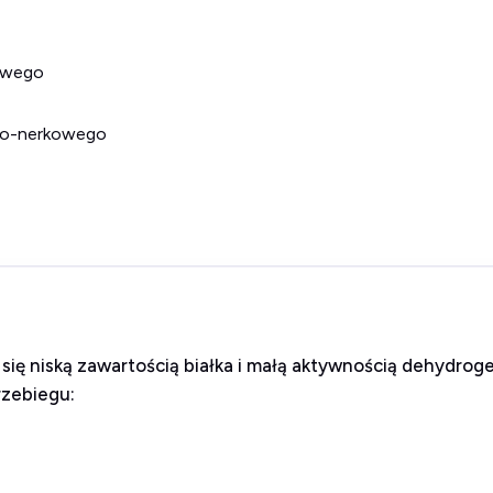
owego
owo-nerkowego
 się niską zawartością białka i małą aktywnością dehydr
rzebiegu: