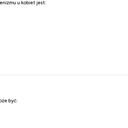
nizmu u kobiet jest:
oże być: