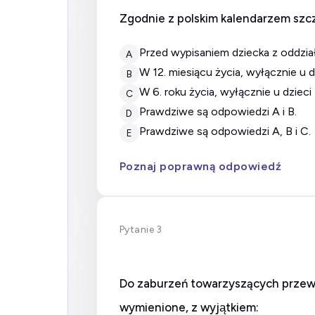
Zgodnie z polskim kalendarzem szcz
przed wypisaniem dziecka z odd
A
w 12. miesiącu życia, wyłącznie u 
B
w 6. roku życia, wyłącznie u dzie
C
prawdziwe są odpowiedzi A i B.
D
prawdziwe są odpowiedzi A, B i C.
E
Poznaj poprawną odpowiedź
Pytanie 3
Do zaburzeń towarzyszących przewle
wymienione, z wyjątkiem: