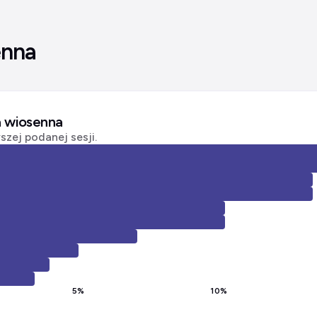
enna
a wiosenna
zej podanej sesji.
5
%
10
%