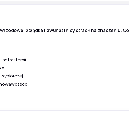
 wrzodowej żołądka i dwunastnicy stracił na znaczeniu. Co
.
 antrektomii.
ej.
wybiórczej.
achowawczego.