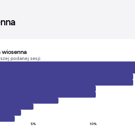
enna
a wiosenna
zej podanej sesji.
5
%
10
%