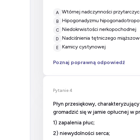
Wtórnej nadczynności przytarczyc
A
Hipogonadyzmu hipogonadotrop
B
Niedokrwistości nerkopochodnej
C
Nadciśnienia tętniczego miąższ
D
Kamicy cystynowej
E
Poznaj poprawną odpowiedź
Pytanie 4
Płyn przesiękowy, charakteryzujący
gromadzić się w jamie opłucnej w p
1) zapalenia płuc;
2) niewydolności serca;