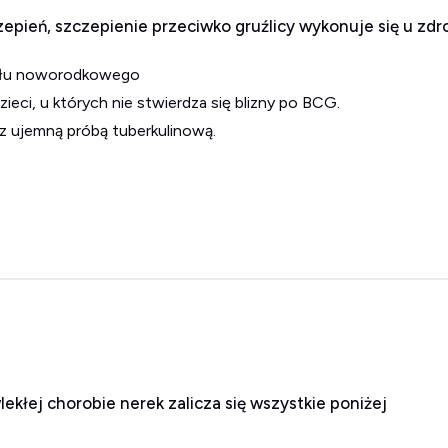
epień, szczepienie przeciwko gruźlicy wykonuje się u zdr
ziału noworodkowego
dzieci, u których nie stwierdza się blizny po BCG.
ci z ujemną próbą tuberkulinową.
kłej chorobie nerek zalicza się wszystkie poniżej