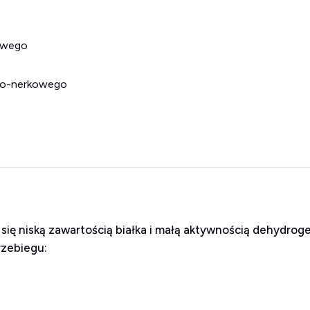
owego
owo-nerkowego
 się niską zawartością białka i małą aktywnością dehydr
rzebiegu: