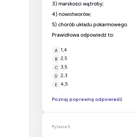
3) marskości wątroby;
4) nowotworów;
5) chorób układu pokarmowego.
Prawidłowa odpowiedź to:
1,4
A
2,5
B
3,5.
C
2,3.
D
4,5
E
Poznaj poprawną odpowiedź
Pytanie 5