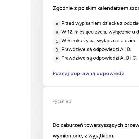
Zgodnie z polskim kalendarzem szcz
przed wypisaniem dziecka z odd
A
w 12. miesiącu życia, wyłącznie u 
B
w 6. roku życia, wyłącznie u dzie
C
prawdziwe są odpowiedzi A i B.
D
prawdziwe są odpowiedzi A, B i C.
E
Poznaj poprawną odpowiedź
Pytanie 3
Do zaburzeń towarzyszących przewle
wymienione, z wyjątkiem: