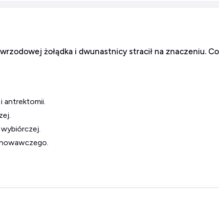
 wrzodowej żołądka i dwunastnicy stracił na znaczeniu. Co
.
 antrektomii.
ej.
wybiórczej.
achowawczego.