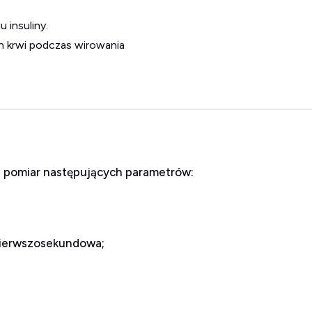
u insuliny.
 krwi podczas wirowania
 pomiar następujących parametrów:
pierwszosekundowa;