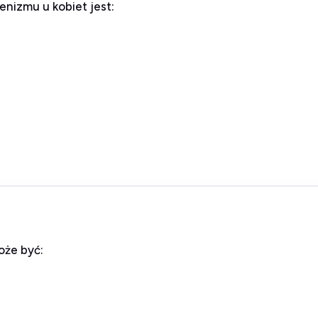
nizmu u kobiet jest:
oże być: