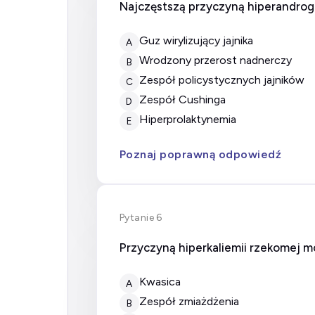
Najczęstszą przyczyną hiperandroge
Guz wirylizujący jajnika
A
Wrodzony przerost nadnerczy
B
Zespół policystycznych jajników
C
Zespół Cushinga
D
Hiperprolaktynemia
E
Poznaj poprawną odpowiedź
Pytanie 6
Przyczyną hiperkaliemii rzekomej m
kwasica
A
zespół zmiażdżenia
B