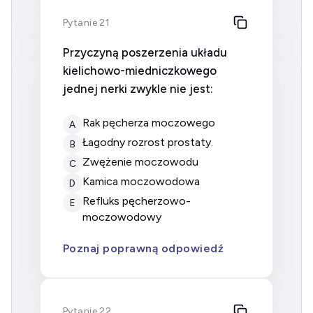
Pytanie 21
Przyczyną poszerzenia układu
kielichowo-miedniczkowego
jednej nerki zwykle nie jest:
rak pęcherza moczowego
A
łagodny rozrost prostaty.
B
zwężenie moczowodu
C
kamica moczowodowa
D
refluks pęcherzowo-
E
moczowodowy
Poznaj poprawną odpowiedź
Pytanie 22