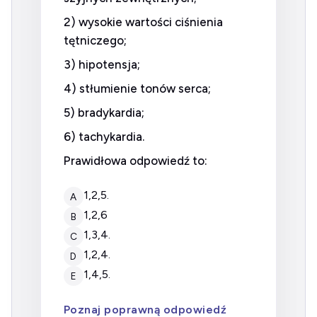
2) wysokie wartości ciśnienia
tętniczego;
3) hipotensja;
4) stłumienie tonów serca;
5) bradykardia;
6) tachykardia.
Prawidłowa odpowiedź to:
1,2,5.
A
1,2,6
B
1,3,4.
C
1,2,4.
D
1,4,5.
E
Poznaj poprawną odpowiedź