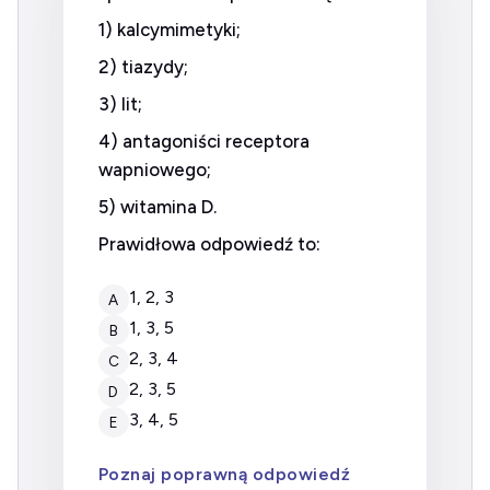
1) kalcymimetyki;
2) tiazydy;
3) lit;
4) antagoniści receptora
wapniowego;
5) witamina D.
Prawidłowa odpowiedź to:
1, 2, 3
A
1, 3, 5
B
2, 3, 4
C
2, 3, 5
D
3, 4, 5
E
Poznaj poprawną odpowiedź