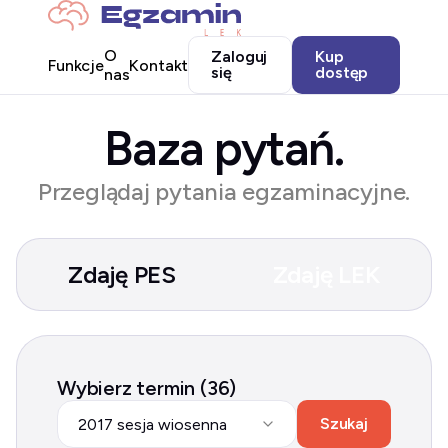
O
Zaloguj
Kup
Funkcje
Kontakt
się
dostęp
nas
Baza pytań.
Przeglądaj pytania egzaminacyjne.
Zdaję PES
Zdaję LEK
Wybierz termin (36)
Szukaj
2017 sesja wiosenna