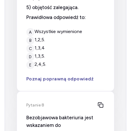
5) objętość zalegająca.
Prawidłowa odpowiedź to:
wszystkie wymienione
A
1,2,5.
B
1,3,4
C
1,3,5.
D
2,4,5.
E
Poznaj poprawną odpowiedź
Pytanie 8
Bezobjawowa bakteriuria jest
wskazaniem do