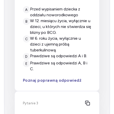
przed wypisaniem dziecka z
A
oddziału noworodkowego
w 12. miesiącu życia, wyłącznie u
B
dzieci, u których nie stwierdza się
blizny po BCG.
w 6. roku życia, wyłącznie u
C
dzieci z ujemną próbą
tuberkulinową.
prawdziwe są odpowiedzi A i B.
D
prawdziwe są odpowiedzi A, B i
E
C.
Poznaj poprawną odpowiedź
Pytanie 3