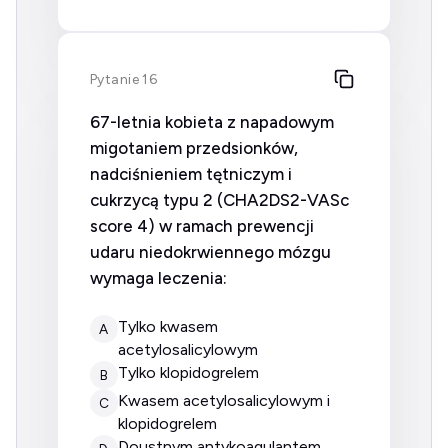
Pytanie 16
67-letnia kobieta z napadowym
migotaniem przedsionków,
nadciśnieniem tętniczym i
cukrzycą typu 2 (CHA2DS2-VASc
score 4) w ramach prewencji
udaru niedokrwiennego mózgu
wymaga leczenia:
tylko kwasem
A
acetylosalicylowym
tylko klopidogrelem
B
kwasem acetylosalicylowym i
C
klopidogrelem
doustnym antykoagulantem