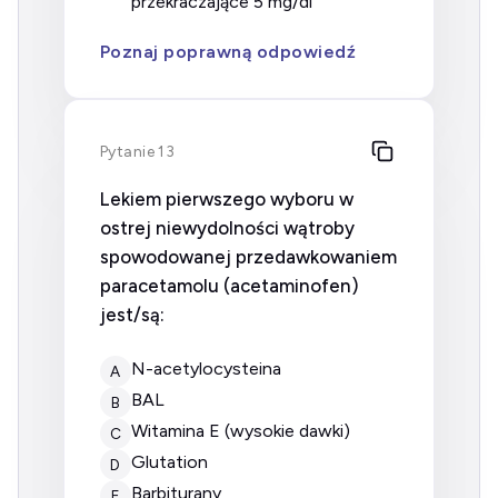
przekraczające 5 mg/dl
Poznaj poprawną odpowiedź
Pytanie 13
Lekiem pierwszego wyboru w
ostrej niewydolności wątroby
spowodowanej przedawkowaniem
paracetamolu (acetaminofen)
jest/są:
N-acetylocysteina
A
BAL
B
witamina E (wysokie dawki)
C
Glutation
D
Barbiturany
E