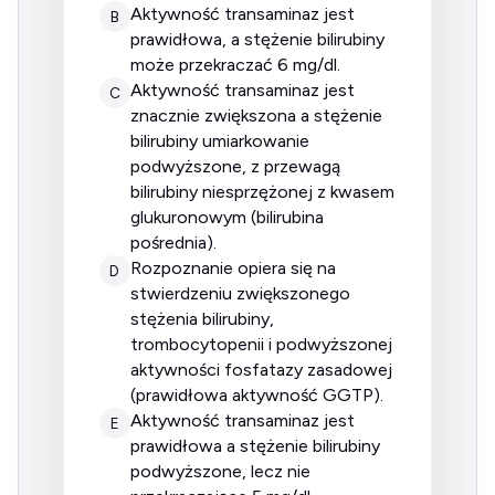
aktywność transaminaz jest
B
prawidłowa, a stężenie bilirubiny
może przekraczać 6 mg/dl.
aktywność transaminaz jest
C
znacznie zwiększona a stężenie
bilirubiny umiarkowanie
podwyższone, z przewagą
bilirubiny niesprzężonej z kwasem
glukuronowym (bilirubina
pośrednia).
rozpoznanie opiera się na
D
stwierdzeniu zwiększonego
stężenia bilirubiny,
trombocytopenii i podwyższonej
aktywności fosfatazy zasadowej
(prawidłowa aktywność GGTP).
aktywność transaminaz jest
E
prawidłowa a stężenie bilirubiny
podwyższone, lecz nie