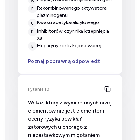
rekombinowanego aktywatora
B
plazminogenu
kwasu acetylosalicylowego
C
inhibitorów czynnika krzepnięcia
D
Xa
heparyny niefrakcjonowanej
E
Poznaj poprawną odpowiedź
Pytanie 18
Wskaż, który z wymienionych niżej
elementów nie jest elementem
oceny ryzyka powikłań
zatorowych u chorego z
niezastawkowym migotaniem