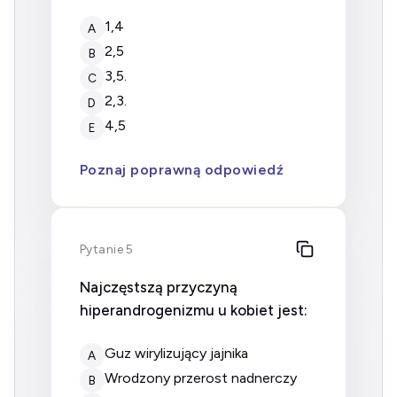
1,4
A
2,5
B
3,5.
C
2,3.
D
4,5
E
Poznaj poprawną odpowiedź
Pytanie 5
Najczęstszą przyczyną
hiperandrogenizmu u kobiet jest:
Guz wirylizujący jajnika
A
Wrodzony przerost nadnerczy
B