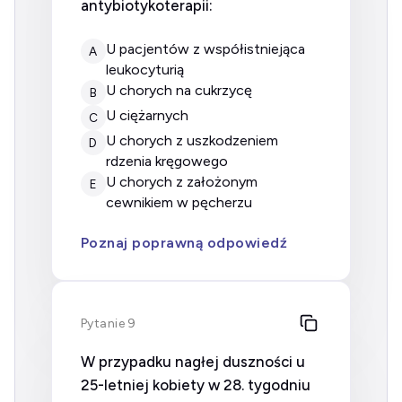
antybiotykoterapii:
u pacjentów z współistniejąca
A
leukocyturią
u chorych na cukrzycę
B
u ciężarnych
C
u chorych z uszkodzeniem
D
rdzenia kręgowego
u chorych z założonym
E
cewnikiem w pęcherzu
Poznaj poprawną odpowiedź
Pytanie 9
W przypadku nagłej duszności u
25-letniej kobiety w 28. tygodniu