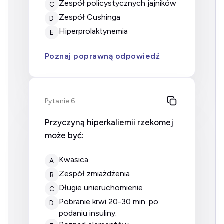
Zespół policystycznych jajników
C
Zespół Cushinga
D
Hiperprolaktynemia
E
Poznaj poprawną odpowiedź
Pytanie 6
Przyczyną hiperkaliemii rzekomej
może być:
kwasica
A
zespół zmiażdżenia
B
długie unieruchomienie
C
pobranie krwi 20-30 min. po
D
podaniu insuliny.