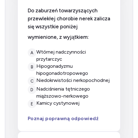
Do zaburzeń towarzyszących
przewlekłej chorobie nerek zalicza
się wszystkie poniżej
wymienione, z wyjątkiem:
Wtórnej nadczynności
A
przytarczyc
Hipogonadyzmu
B
hipogonadotropowego
Niedokrwistości nerkopochodnej
C
Nadciśnienia tętniczego
D
miąższowo-nerkowego
Kamicy cystynowej
E
Poznaj poprawną odpowiedź