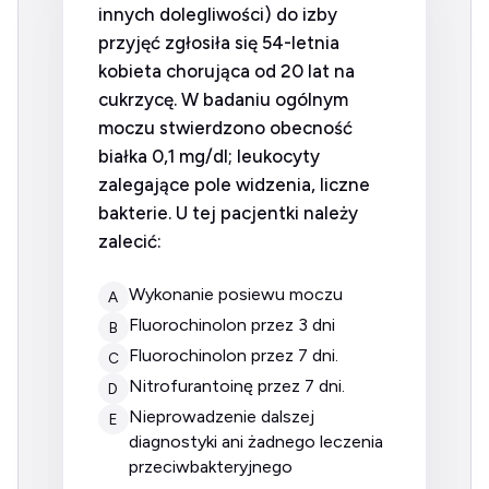
innych dolegliwości) do izby
przyjęć zgłosiła się 54-letnia
kobieta chorująca od 20 lat na
cukrzycę. W badaniu ogólnym
moczu stwierdzono obecność
białka 0,1 mg/dl; leukocyty
zalegające pole widzenia, liczne
bakterie. U tej pacjentki należy
zalecić:
Wykonanie posiewu moczu
A
Fluorochinolon przez 3 dni
B
fluorochinolon przez 7 dni.
C
nitrofurantoinę przez 7 dni.
D
Nieprowadzenie dalszej
E
diagnostyki ani żadnego leczenia
przeciwbakteryjnego