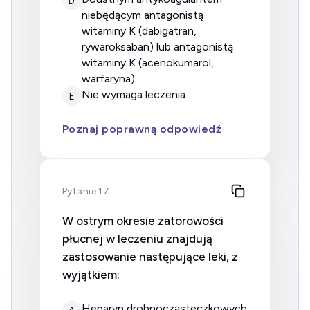
D
niebędącym antagonistą
witaminy K (dabigatran,
rywaroksaban) lub antagonistą
witaminy K (acenokumarol,
warfaryna)
nie wymaga leczenia
E
Poznaj poprawną odpowiedź
Pytanie 17
W ostrym okresie zatorowości
płucnej w leczeniu znajdują
zastosowanie następujące leki, z
wyjątkiem:
heparyn drobnocząsteczkowych
A