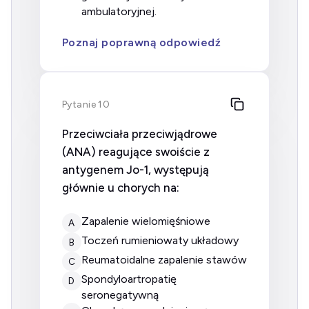
ambulatoryjnej.
Poznaj poprawną odpowiedź
Pytanie 10
Przeciwciała przeciwjądrowe
(ANA) reagujące swoiście z
antygenem Jo-1, występują
głównie u chorych na:
zapalenie wielomięśniowe
A
toczeń rumieniowaty układowy
B
reumatoidalne zapalenie stawów
C
spondyloartropatię
D
seronegatywną