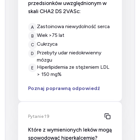
przedsionków uwzględnionym w
skali CHA2 DS 2VASc:
zastoinowa niewydolność serca
A
wiek >75 lat
B
cukrzyca
C
przebyty udar niedokrwienny
D
mózgu
hiperlipidemia ze stężeniem LDL
E
> 150 mg%
Poznaj poprawną odpowiedź
Pytanie 19
Które z wymienionych leków mogą
spowodować hiperkalcemię?