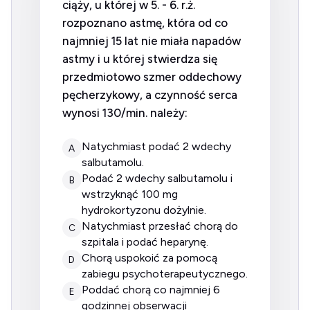
ciąży, u której w 5. - 6. r.ż.
rozpoznano astmę, która od co
najmniej 15 lat nie miała napadów
astmy i u której stwierdza się
przedmiotowo szmer oddechowy
pęcherzykowy, a czynność serca
wynosi 130/min. należy:
natychmiast podać 2 wdechy
A
salbutamolu.
podać 2 wdechy salbutamolu i
B
wstrzyknąć 100 mg
hydrokortyzonu dożylnie.
natychmiast przesłać chorą do
C
szpitala i podać heparynę.
chorą uspokoić za pomocą
D
zabiegu psychoterapeutycznego.
poddać chorą co najmniej 6
E
godzinnej obserwacji