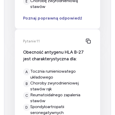
chorobę zwyrodnieniową
E
stawów
Poznaj poprawną odpowiedź
Pytanie 11
Obecność antygenu HLA B-27
jest charakterystyczna dla:
tocznia rumieniowatego
A
układowego
choroby zwyrodnieniowej
B
stawów rąk
reumatoidalnego zapalenia
C
stawów
spondyloartropatii
D
seronegatywnych