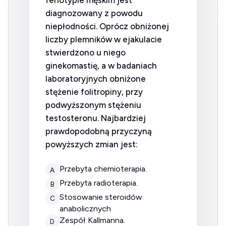
fenotypie męskim jest
diagnozowany z powodu
niepłodności. Oprócz obniżonej
liczby plemników w ejakulacie
stwierdzono u niego
ginekomastię, a w badaniach
laboratoryjnych obniżone
stężenie folitropiny, przy
podwyższonym stężeniu
testosteronu. Najbardziej
prawdopodobną przyczyną
powyższych zmian jest:
przebyta chemioterapia.
A
przebyta radioterapia.
B
stosowanie steroidów
C
anabolicznych
zespół Kallmanna.
D