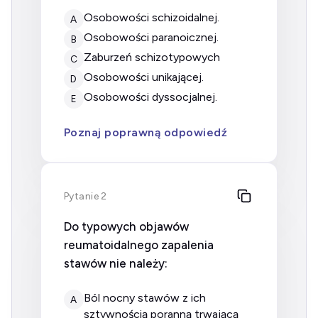
osobowości schizoidalnej.
A
osobowości paranoicznej.
B
zaburzeń schizotypowych
C
osobowości unikającej.
D
osobowości dyssocjalnej.
E
Poznaj poprawną odpowiedź
Pytanie 2
Do typowych objawów
reumatoidalnego zapalenia
stawów nie należy:
ból nocny stawów z ich
A
sztywnością poranną trwającą