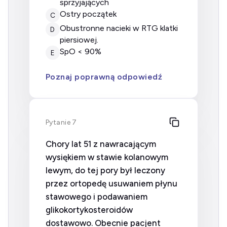
sprzyjających
Ostry początek
C
obustronne nacieki w RTG klatki
D
piersiowej.
SpO < 90%
E
Poznaj poprawną odpowiedź
Pytanie 7
Chory lat 51 z nawracającym
wysiękiem w stawie kolanowym
lewym, do tej pory był leczony
przez ortopedę usuwaniem płynu
stawowego i podawaniem
glikokortykosteroidów
dostawowo. Obecnie pacjent