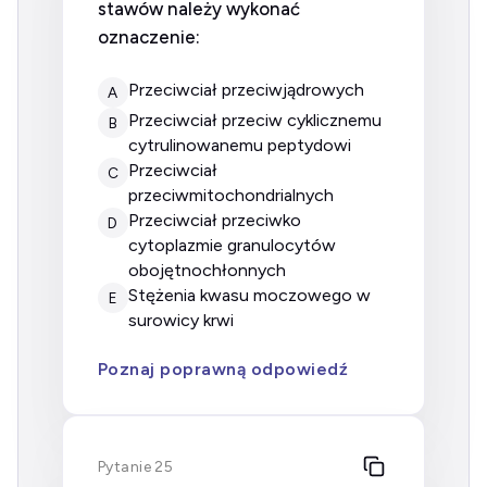
stawów należy wykonać
oznaczenie:
przeciwciał przeciwjądrowych
A
przeciwciał przeciw cyklicznemu
B
cytrulinowanemu peptydowi
przeciwciał
C
przeciwmitochondrialnych
przeciwciał przeciwko
D
cytoplazmie granulocytów
obojętnochłonnych
stężenia kwasu moczowego w
E
surowicy krwi
Poznaj poprawną odpowiedź
Pytanie 25