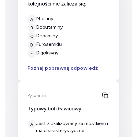
kolejności nie zalicza się:
morfiny
A
dobutaminy.
B
dopaminy.
C
furosemidu
D
digoksyny
E
Poznaj poprawną odpowiedź
Pytanie 5
Typowy ból dławicowy:
Jest zlokalizowany za mostkiem i
A
ma charakterystyczne