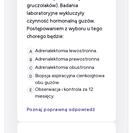
gruczolaków). Badania
laboratoryjne wykluczyły
czynność hormonalną guzów.
Postępowaniem z wyboru u tego
chorego będzie:
adrenalektomia lewostronna.
A
adrenalektomia prawostronna.
B
adrenalektomia obustronna.
C
biopsja aspiracyjna cienkoigłowa
D
obu guzów.
obserwacja i kontrola za 12
E
miesięcy.
Poznaj poprawną odpowiedź