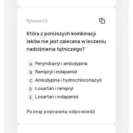
Pytanie 20
Która z poniższych kombinacji
leków nie jest zalecana w leczeniu
nadciśnienia tętniczego?
peryndopryl i amlodypina
A
ramipryl i indapamid
B
amlodypina i hydrochlorotiazyd
C
losartan i ramipryl
D
losartan i indapamid
E
Poznaj poprawną odpowiedź