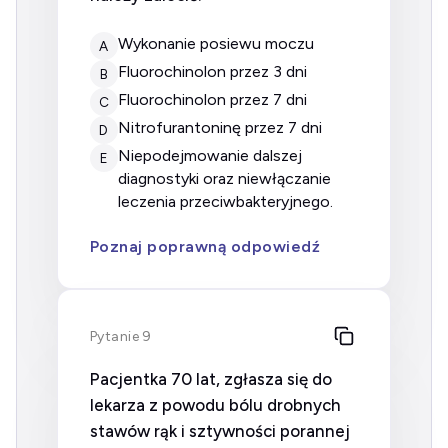
wykonanie posiewu moczu
A
fluorochinolon przez 3 dni
B
fluorochinolon przez 7 dni
C
nitrofurantoninę przez 7 dni
D
niepodejmowanie dalszej
E
diagnostyki oraz niewłączanie
leczenia przeciwbakteryjnego.
Poznaj poprawną odpowiedź
Pytanie 9
Pacjentka 70 lat, zgłasza się do
lekarza z powodu bólu drobnych
stawów rąk i sztywności porannej