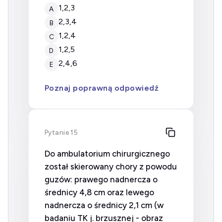
1,2,3
A
2,3,4
B
1,2,4
C
1,2,5
D
2,4,6
E
Poznaj poprawną odpowiedź
Pytanie 15
Do ambulatorium chirurgicznego
został skierowany chory z powodu
guzów: prawego nadnercza o
średnicy 4,8 cm oraz lewego
nadnercza o średnicy 2,1 cm (w
badaniu TK j. brzusznej - obraz