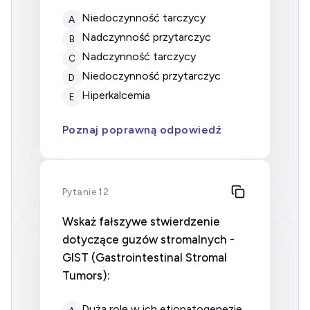
niedoczynność tarczycy
A
nadczynność przytarczyc
B
nadczynność tarczycy
C
niedoczynność przytarczyc
D
hiperkalcemia
E
Poznaj poprawną odpowiedź
Pytanie 12
Wskaż fałszywe stwierdzenie
dotyczące guzów stromalnych -
GIST (Gastrointestinal Stromal
Tumors):
dużą rolę w ich etiopatogenezie