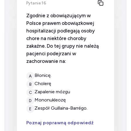
Pytanie 16
Zgodnie z obowiązującym w
Polsce prawem obowiązkowej
hospitalizacji podlegają osoby
chore na niektóre choroby
zakaźne. Do tej grupy nie należą
pacjenci podejrzani w
zachorowanie na:
błonicę.
A
cholerę
B
zapalenie mózgu
C
mononukleozę
D
zespół Guillaina-Barrégo.
E
Poznaj poprawną odpowiedź