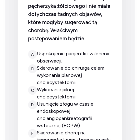
pęcherzyka żółciowego i nie miała
dotychczas żadnych objawów,
które mogłyby sugerować tą
chorobę. Właściwym
postępowaniem będzie:
uspokojenie pacjentki i zalecenie
A
obserwacji.
skierowanie do chirurga celem
B
wykonania planowej
cholecystektomii.
wykonanie pilnej
C
cholecystektomii.
usunięcie złogu w czasie
D
endoskopowej
cholangiopankreatografii
wstecznej (ECPW).
skierowanie chorej na
E
tomografię komputerową w celu