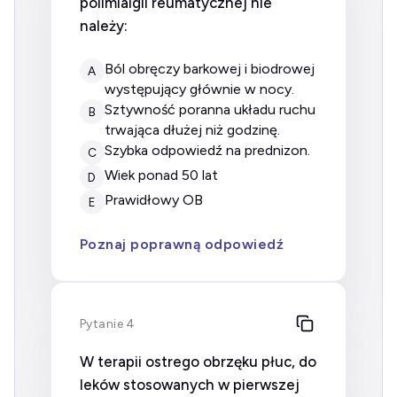
polimialgii reumatycznej nie
należy:
ból obręczy barkowej i biodrowej
A
występujący głównie w nocy.
sztywność poranna układu ruchu
B
trwająca dłużej niż godzinę.
szybka odpowiedź na prednizon.
C
wiek ponad 50 lat
D
prawidłowy OB
E
Poznaj poprawną odpowiedź
Pytanie 4
W terapii ostrego obrzęku płuc, do
leków stosowanych w pierwszej