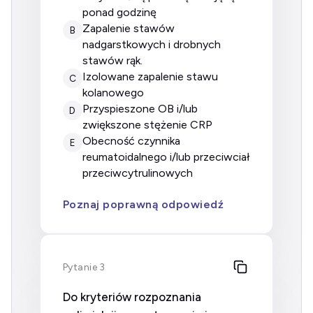
ponad godzinę
zapalenie stawów
B
nadgarstkowych i drobnych
stawów rąk.
izolowane zapalenie stawu
C
kolanowego
przyspieszone OB i/lub
D
zwiększone stężenie CRP
obecność czynnika
E
reumatoidalnego i/lub przeciwciał
przeciwcytrulinowych
Poznaj poprawną odpowiedź
Pytanie 3
Do kryteriów rozpoznania