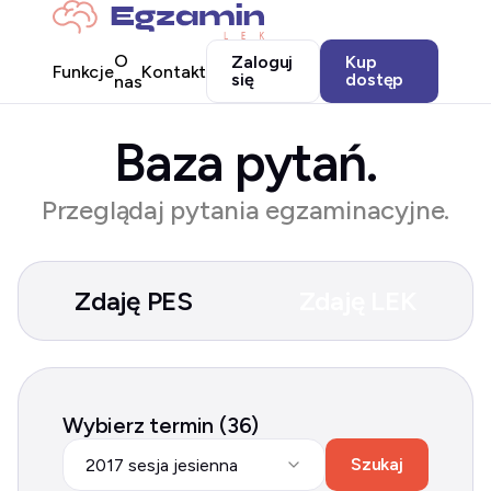
O
Zaloguj
Kup
Funkcje
Kontakt
się
dostęp
nas
Baza pytań.
Przeglądaj pytania egzaminacyjne.
Zdaję PES
Zdaję LEK
Wybierz termin (36)
Szukaj
2017 sesja jesienna