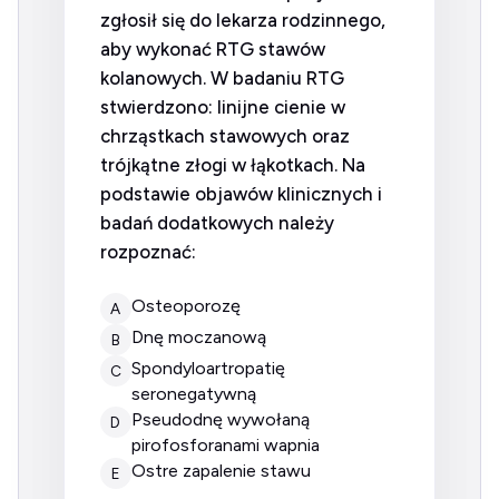
zgłosił się do lekarza rodzinnego,
aby wykonać RTG stawów
kolanowych. W badaniu RTG
stwierdzono: linijne cienie w
chrząstkach stawowych oraz
trójkątne złogi w łąkotkach. Na
podstawie objawów klinicznych i
badań dodatkowych należy
rozpoznać:
osteoporozę
A
dnę moczanową
B
spondyloartropatię
C
seronegatywną
pseudodnę wywołaną
D
pirofosforanami wapnia
ostre zapalenie stawu
E