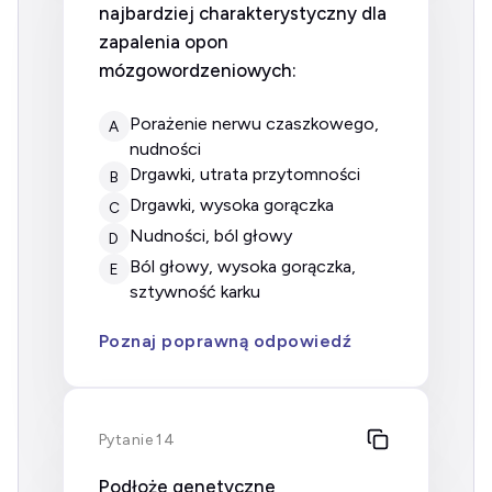
najbardziej charakterystyczny dla
zapalenia opon
mózgowordzeniowych:
porażenie nerwu czaszkowego,
A
nudności
drgawki, utrata przytomności
B
drgawki, wysoka gorączka
C
nudności, ból głowy
D
ból głowy, wysoka gorączka,
E
sztywność karku
Poznaj poprawną odpowiedź
Pytanie 14
Podłoże genetyczne