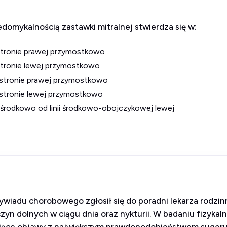
domykalnością zastawki mitralnej stwierdza się w:
 stronie prawej przymostkowo
 stronie lewej przymostkowo
 stronie prawej przymostkowo
 stronie lewej przymostkowo
zyśrodkowo od linii środkowo-obojczykowej lewej
ywiadu chorobowego zgłosił się do poradni lekarza rodzin
zyn dolnych w ciągu dnia oraz nykturii. W badaniu fizykal