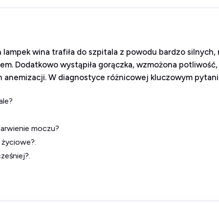
 lampek wina trafiła do szpitala z powodu bardzo silnych,
em. Dodatkowo wystąpiła gorączka, wzmożona potliwość,
ch anemizacji. W diagnostyce różnicowej kluczowym pytan
ale?
barwienie moczu?
 życiowe?.
ześniej?.