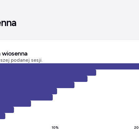
enna
a wiosenna
zej podanej sesji.
10
%
20