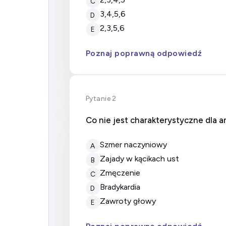
C
3,4,5,6
D
2,3,5,6
E
Poznaj poprawną odpowiedź
Pytanie 2
Co nie jest charakterystyczne dla a
Szmer naczyniowy
A
Zajady w kącikach ust
B
Zmęczenie
C
Bradykardia
D
Zawroty głowy
E