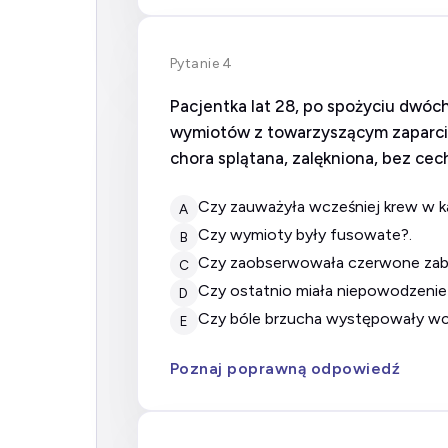
Pytanie 4
Pacjentka lat 28, po spożyciu dwóch
wymiotów z towarzyszącym zaparci
chora splątana, zalękniona, bez ce
Czy zauważyła wcześniej krew w k
A
Czy wymioty były fusowate?.
B
Czy zaobserwowała czerwone za
C
Czy ostatnio miała niepowodzenie
D
Czy bóle brzucha występowały wc
E
Poznaj poprawną odpowiedź