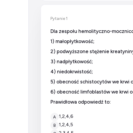
Pytanie 1
Dla zespołu hemolityczno-mocznic
1) małopłytkowość;
2) podwyższone stężenie kreatynin
3) nadpłytkowość;
4) niedokrwistość;
5) obecność schistocytów we krwi
6) obecność limfoblastów we krwi 
Prawidłowa odpowiedź to:
1,2,4,6
A
1,2,4,5
B
2,3,4,5