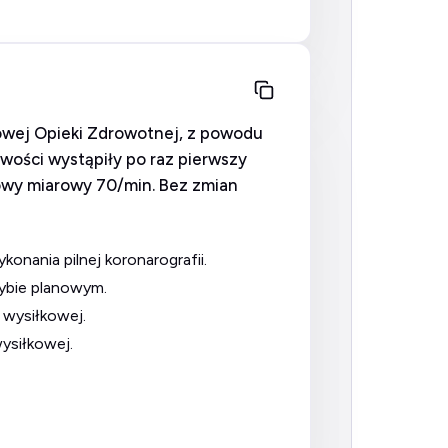
awowej Opieki Zdrowotnej, z powodu
iwości wystąpiły po raz pierwszy
owy miarowy 70/min. Bez zmian
onania pilnej koronarografii.
rybie planowym.
 wysiłkowej.
wysiłkowej.