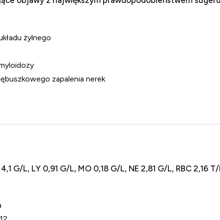
ujące objawy z największym prawdopodobieństwem sugeru
układu żylnego
myloidozy
łębuszkowego zapalenia nerek
,1 G/L, LY 0,91 G/L, MO 0,18 G/L, NE 2,81 G/L, RBC 2,16 T/
a
B12