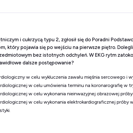
ętniczym i cukrzycą typu 2, zgłosił się do Poradni Podst
m, który pojawia się po wejściu na pierwsze piętro. Dolegl
rzedmiotowym bez istotnych odchyleń. W EKG rytm zatok
 prawidłowe dalsze postępowanie?
ardiologiczny w celu wykluczenia zawału mięśnia sercowego i wyk
ardiologicznej w celu umówienia terminu na koronarografię w t
kardiologicznej w celu wykonania nieinwazyjnej obrazowej próby
ardiologicznej w celu wykonania elektrokardiograficznej próby 
tyki.