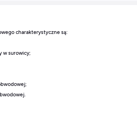
owego charakterystyczne są:
y w surowicy;
 obwodowej;
obwodowej.