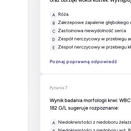
oraz obrzęki wokół kostek. Występ
róża
A
zakrzepowe zapalenie głębokiego 
B
zastoinowa niewydolność serca
C
zespół nerczycowy w przebiegu a
D
zespoł nerczycowy w przebiegu k
E
Poznaj poprawną odpowiedź
Pytanie 7
Wynik badania morfologii krwi: WBC 4
182 G/L sugeruje rozpoznanie:
Niedokrwistości z niedoboru żelaz
A
Niedokrwistości z niedoboru wit. 
B