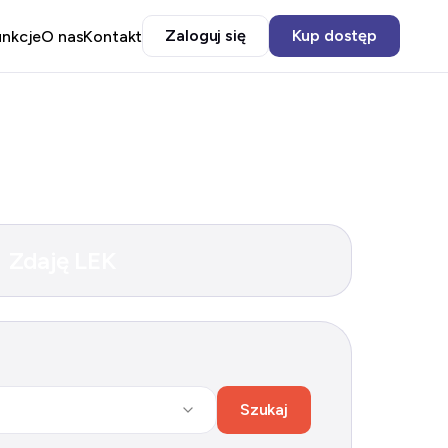
Zaloguj się
Kup dostęp
unkcje
O nas
Kontakt
Zdaję LEK
Szukaj