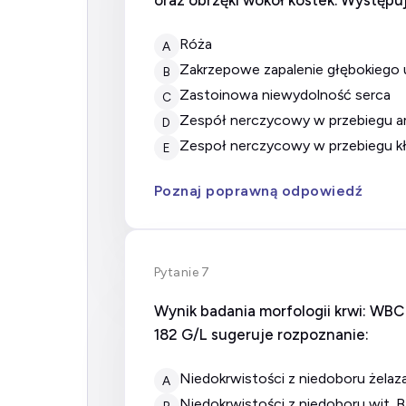
oraz obrzęki wokół kostek. Występ
róża
A
zakrzepowe zapalenie głębokiego 
B
zastoinowa niewydolność serca
C
zespół nerczycowy w przebiegu a
D
zespoł nerczycowy w przebiegu k
E
Poznaj poprawną odpowiedź
Pytanie 7
Wynik badania morfologii krwi: WBC 4
182 G/L sugeruje rozpoznanie:
Niedokrwistości z niedoboru żelaz
A
Niedokrwistości z niedoboru wit. 
B