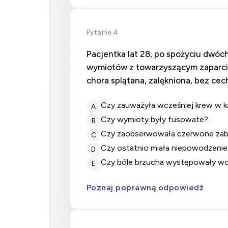
Pytanie 4
Pacjentka lat 28, po spożyciu dwóch
wymiotów z towarzyszącym zaparci
chora splątana, zalękniona, bez ce
Czy zauważyła wcześniej krew w k
A
Czy wymioty były fusowate?.
B
Czy zaobserwowała czerwone za
C
Czy ostatnio miała niepowodzenie
D
Czy bóle brzucha występowały wc
E
Poznaj poprawną odpowiedź