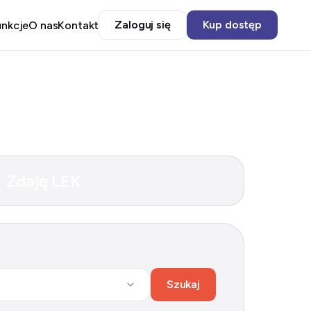
Zaloguj się
Kup dostęp
unkcje
O nas
Kontakt
Zdaję LEK
Szukaj