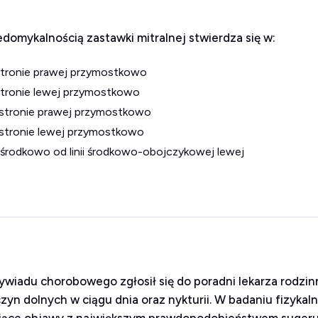
domykalnością zastawki mitralnej stwierdza się w:
 stronie prawej przymostkowo
 stronie lewej przymostkowo
 stronie prawej przymostkowo
 stronie lewej przymostkowo
zyśrodkowo od linii środkowo-obojczykowej lewej
ywiadu chorobowego zgłosił się do poradni lekarza rodzin
zyn dolnych w ciągu dnia oraz nykturii. W badaniu fizykal