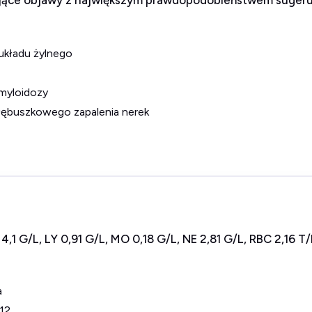
ujące objawy z największym prawdopodobieństwem sugeru
układu żylnego
myloidozy
łębuszkowego zapalenia nerek
,1 G/L, LY 0,91 G/L, MO 0,18 G/L, NE 2,81 G/L, RBC 2,16 T/
a
B12