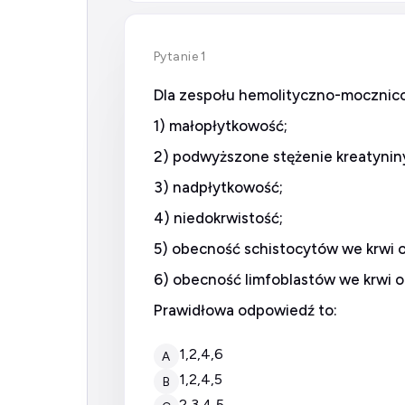
Pytanie 1
Dla zespołu hemolityczno-mocznic
1) małopłytkowość;
2) podwyższone stężenie kreatynin
3) nadpłytkowość;
4) niedokrwistość;
5) obecność schistocytów we krwi
6) obecność limfoblastów we krwi 
Prawidłowa odpowiedź to:
1,2,4,6
A
1,2,4,5
B
2,3,4,5