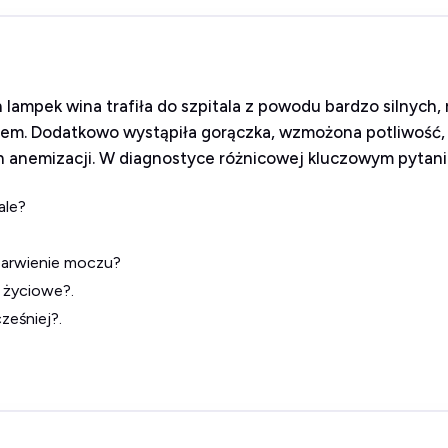
 lampek wina trafiła do szpitala z powodu bardzo silnych,
em. Dodatkowo wystąpiła gorączka, wzmożona potliwość,
ch anemizacji. W diagnostyce różnicowej kluczowym pytan
ale?
barwienie moczu?
 życiowe?.
ześniej?.