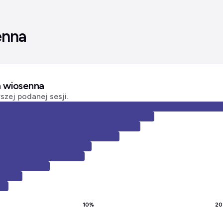
enna
a wiosenna
zej podanej sesji.
10
%
20