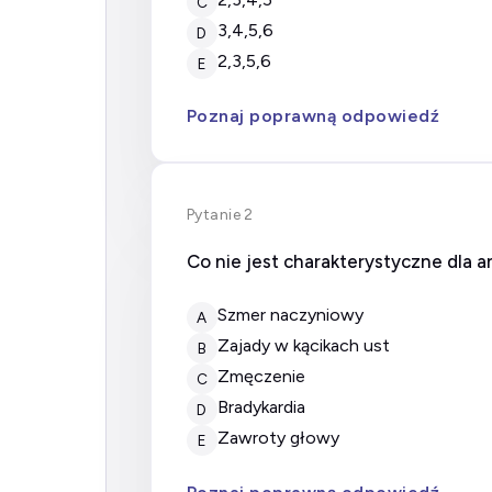
C
3,4,5,6
D
2,3,5,6
E
Poznaj poprawną odpowiedź
Pytanie 2
Co nie jest charakterystyczne dla a
Szmer naczyniowy
A
Zajady w kącikach ust
B
Zmęczenie
C
Bradykardia
D
Zawroty głowy
E