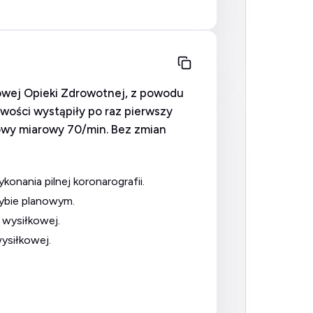
awowej Opieki Zdrowotnej, z powodu
iwości wystąpiły po raz pierwszy
owy miarowy 70/min. Bez zmian
onania pilnej koronarografii.
rybie planowym.
 wysiłkowej.
wysiłkowej.