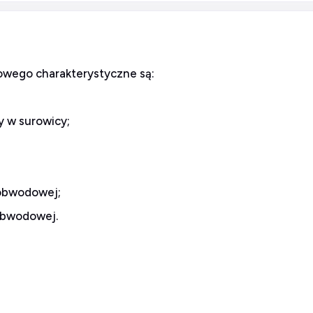
owego charakterystyczne są:
y w surowicy;
 obwodowej;
obwodowej.