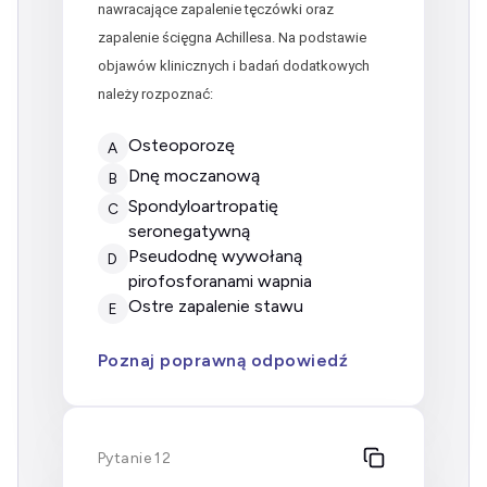
nawracające zapalenie tęczówki oraz
zapalenie ścięgna Achillesa. Na podstawie
objawów klinicznych i badań dodatkowych
należy rozpoznać:
Osteoporozę
A
Dnę moczanową
B
Spondyloartropatię
C
seronegatywną
Pseudodnę wywołaną
D
pirofosforanami wapnia
Ostre zapalenie stawu
E
Poznaj poprawną odpowiedź
Pytanie 12