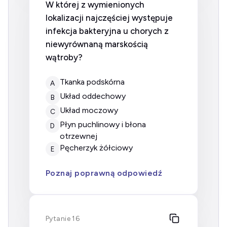
W której z wymienionych
lokalizacji najczęściej występuje
infekcja bakteryjna u chorych z
niewyrównaną marskością
wątroby?
Tkanka podskórna
A
Układ oddechowy
B
Układ moczowy
C
Płyn puchlinowy i błona
D
otrzewnej
Pęcherzyk żółciowy
E
Poznaj poprawną odpowiedź
Pytanie 16