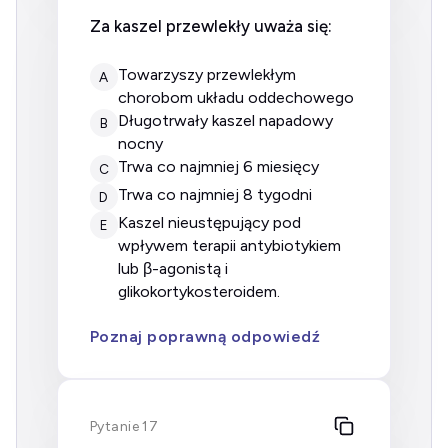
Za kaszel przewlekły uważa się:
towarzyszy przewlekłym
A
chorobom układu oddechowego
długotrwały kaszel napadowy
B
nocny
trwa co najmniej 6 miesięcy
C
trwa co najmniej 8 tygodni
D
kaszel nieustępujący pod
E
wpływem terapii antybiotykiem
lub β-agonistą i
glikokortykosteroidem.
Poznaj poprawną odpowiedź
Pytanie 17