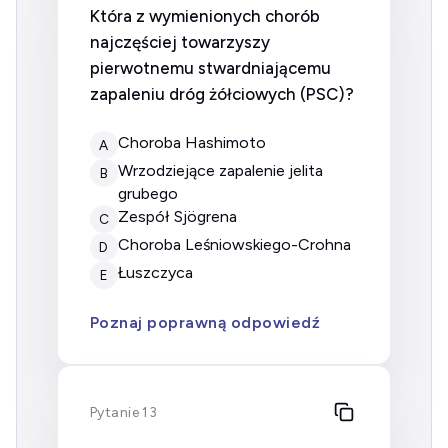
Która z wymienionych chorób
najczęściej towarzyszy
pierwotnemu stwardniającemu
zapaleniu dróg żółciowych (PSC)?
choroba Hashimoto
A
wrzodziejące zapalenie jelita
B
grubego
zespół Sjögrena
C
choroba Leśniowskiego-Crohna
D
łuszczyca
E
Poznaj poprawną odpowiedź
Pytanie 13