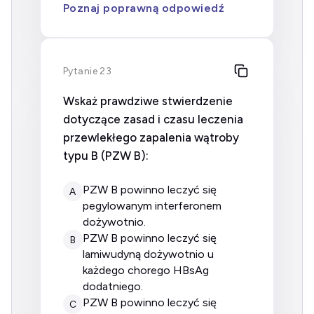
Poznaj poprawną odpowiedź
Pytanie 23
Wskaż prawdziwe stwierdzenie
dotyczące zasad i czasu leczenia
przewlekłego zapalenia wątroby
typu B (PZW B):
PZW B powinno leczyć się
A
pegylowanym interferonem
dożywotnio.
PZW B powinno leczyć się
B
lamiwudyną dożywotnio u
każdego chorego HBsAg
dodatniego.
PZW B powinno leczyć się
C