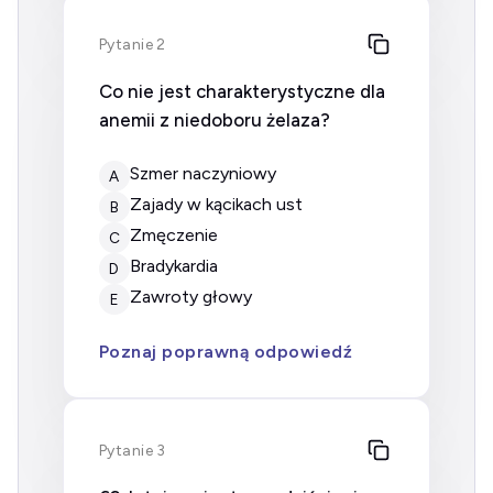
Pytanie 2
Co nie jest charakterystyczne dla
anemii z niedoboru żelaza?
Szmer naczyniowy
A
Zajady w kącikach ust
B
Zmęczenie
C
Bradykardia
D
Zawroty głowy
E
Poznaj poprawną odpowiedź
Pytanie 3