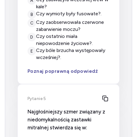
A
kale?
Czy wymioty były fusowate?.
B
Czy zaobserwowała czerwone
C
zabarwienie moczu?
Czy ostatnio miała
D
niepowodzenie życiowe?.
Czy bóle brzucha występowały
E
wcześniej?.
Poznaj poprawną odpowiedź
Pytanie 5
Najgłośniejszy szmer związany z
niedomykalnością zastawki
mitralnej stwierdza się w: