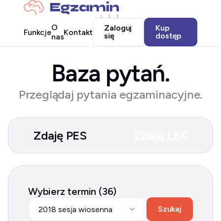
O
Zaloguj
Kup
Funkcje
Kontakt
się
dostęp
nas
Baza pytań.
Przeglądaj pytania egzaminacyjne.
Zdaję PES
Zdaję LEK
Wybierz termin (36)
Szukaj
2018 sesja wiosenna