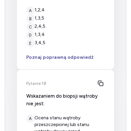
1,2,4
A
1,3,5
B
2,4,5
C
1,3,4
D
3,4,5
E
Poznaj poprawną odpowiedź
Pytanie 18
Wskazaniem do biopsji wątroby
nie jest:
ocena stanu wątroby
A
przeszczepionej lub stanu