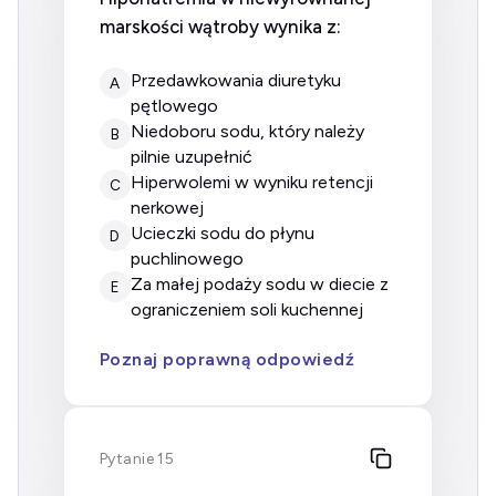
marskości wątroby wynika z:
Przedawkowania diuretyku
A
pętlowego
Niedoboru sodu, który należy
B
pilnie uzupełnić
Hiperwolemi w wyniku retencji
C
nerkowej
Ucieczki sodu do płynu
D
puchlinowego
Za małej podaży sodu w diecie z
E
ograniczeniem soli kuchennej
Poznaj poprawną odpowiedź
Pytanie 15