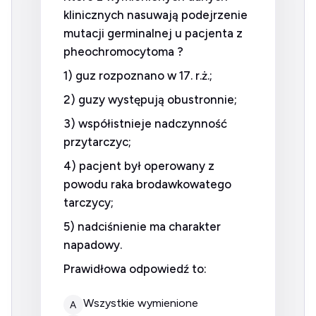
klinicznych nasuwają podejrzenie
mutacji germinalnej u pacjenta z
pheochromocytoma ?
1) guz rozpoznano w 17. r.ż.;
2) guzy występują obustronnie;
3) współistnieje nadczynność
przytarczyc;
4) pacjent był operowany z
powodu raka brodawkowatego
tarczycy;
5) nadciśnienie ma charakter
napadowy.
Prawidłowa odpowiedź to:
wszystkie wymienione
A