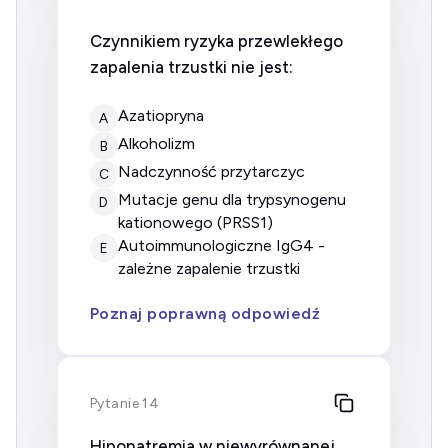
Czynnikiem ryzyka przewlekłego
zapalenia trzustki nie jest:
azatiopryna
A
alkoholizm
B
nadczynność przytarczyc
C
mutacje genu dla trypsynogenu
D
kationowego (PRSS1)
autoimmunologiczne IgG4 -
E
zależne zapalenie trzustki
Poznaj poprawną odpowiedź
Pytanie 14
Hiponatremia w niewyrównanej