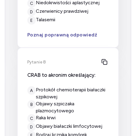
Niedokrwistości aplastycznej
C
Czerwienicy prawdziwej
D
Talasemii
E
Poznaj poprawną odpowiedź
Pytanie 8
CRAB to akronim określający:
protokół chemioterapii białaczki
A
szpikowej
objawy szpiczaka
B
plazmocytowego
raka krwi
C
objawy białaczki limfocytowej
D
rodzaj licznika komórek
E