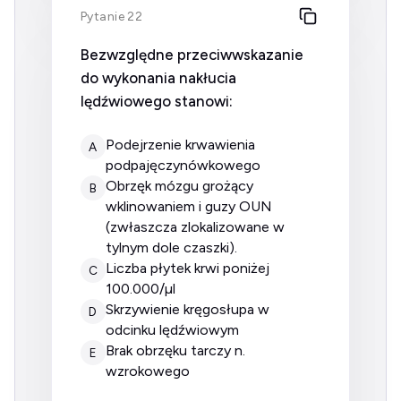
Pytanie 22
Bezwzględne przeciwwskazanie
do wykonania nakłucia
lędźwiowego stanowi:
podejrzenie krwawienia
A
podpajęczynówkowego
obrzęk mózgu grożący
B
wklinowaniem i guzy OUN
(zwłaszcza zlokalizowane w
tylnym dole czaszki).
liczba płytek krwi poniżej
C
100.000/µl
skrzywienie kręgosłupa w
D
odcinku lędźwiowym
brak obrzęku tarczy n.
E
wzrokowego