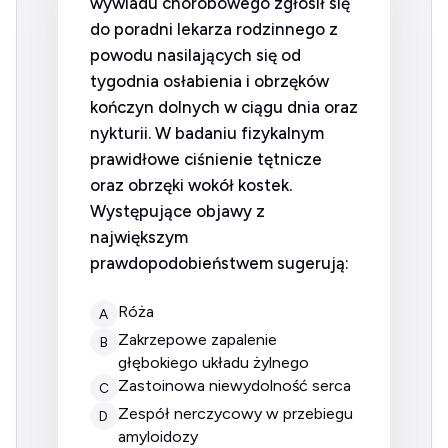
wywiadu chorobowego zgłosił się
do poradni lekarza rodzinnego z
powodu nasilających się od
tygodnia osłabienia i obrzęków
kończyn dolnych w ciągu dnia oraz
nykturii. W badaniu fizykalnym
prawidłowe ciśnienie tętnicze
oraz obrzęki wokół kostek.
Występujące objawy z
największym
prawdopodobieństwem sugerują:
róża
A
zakrzepowe zapalenie
B
głębokiego układu żylnego
zastoinowa niewydolność serca
C
zespół nerczycowy w przebiegu
D
amyloidozy