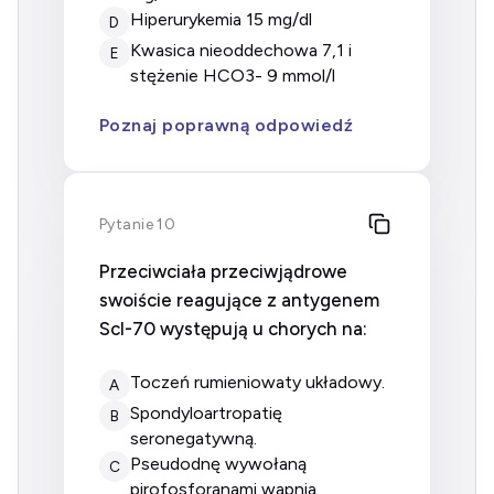
hiperurykemia 15 mg/dl
D
kwasica nieoddechowa 7,1 i
E
stężenie HCO3- 9 mmol/l
Poznaj poprawną odpowiedź
Pytanie 10
Przeciwciała przeciwjądrowe
swoiście reagujące z antygenem
Scl-70 występują u chorych na:
Toczeń rumieniowaty układowy.
A
Spondyloartropatię
B
seronegatywną.
Pseudodnę wywołaną
C
pirofosforanami wapnia.