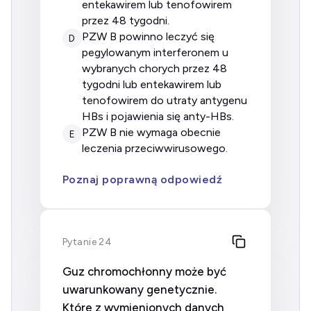
entekawirem lub tenofowirem
przez 48 tygodni.
PZW B powinno leczyć się
D
pegylowanym interferonem u
wybranych chorych przez 48
tygodni lub entekawirem lub
tenofowirem do utraty antygenu
HBs i pojawienia się anty-HBs.
PZW B nie wymaga obecnie
E
leczenia przeciwwirusowego.
Poznaj poprawną odpowiedź
Pytanie 24
Guz chromochłonny może być
uwarunkowany genetycznie.
Które z wymienionych danych