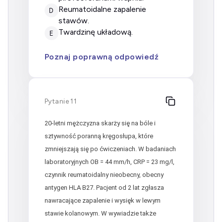
Reumatoidalne zapalenie
D
stawów.
Twardzinę układową.
E
Poznaj poprawną odpowiedź
Pytanie 11
20-letni mężczyzna skarży się na bóle i
sztywność poranną kręgosłupa, które
zmniejszają się po ćwiczeniach. W badaniach
laboratoryjnych OB = 44 mm/h, CRP = 23 mg/l,
czynnik reumatoidalny nieobecny, obecny
antygen HLA B27. Pacjent od 2 lat zgłasza
nawracające zapalenie i wysięk w lewym
stawie kolanowym. W wywiadzie także