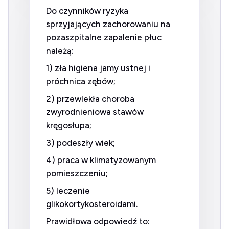
Do czynników ryzyka
sprzyjających zachorowaniu na
pozaszpitalne zapalenie płuc
należą:
1) zła higiena jamy ustnej i
próchnica zębów;
2) przewlekła choroba
zwyrodnieniowa stawów
kręgosłupa;
3) podeszły wiek;
4) praca w klimatyzowanym
pomieszczeniu;
5) leczenie
glikokortykosteroidami.
Prawidłowa odpowiedź to: