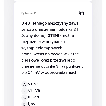
Pytanie 19
U 48-letniego mężczyzny zawał
serca z uniesieniem odcinka ST
ściany dolnej (STEMI) można
rozpoznać w przypadku
wystąpienia typowych
dolegliwości bólowych w klatce
piersiowej oraz przetrwałego
uniesienia odcinka ST w punkcie J
o ≥ 0,1 mV w odprowadzeniach:
V1-V3
A
V3- V5
B
III, aVF
C
I, aVL
D