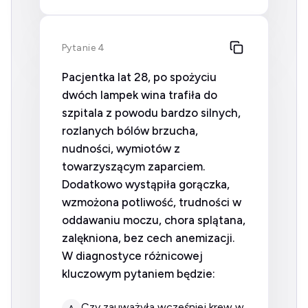
Pytanie 4
Pacjentka lat 28, po spożyciu
dwóch lampek wina trafiła do
szpitala z powodu bardzo silnych,
rozlanych bólów brzucha,
nudności, wymiotów z
towarzyszącym zaparciem.
Dodatkowo wystąpiła gorączka,
wzmożona potliwość, trudności w
oddawaniu moczu, chora splątana,
zalękniona, bez cech anemizacji.
W diagnostyce różnicowej
kluczowym pytaniem będzie:
Czy zauważyła wcześniej krew w