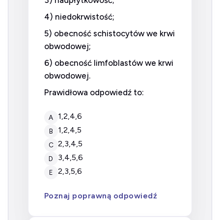
3) nadpłytkowość;
4) niedokrwistość;
5) obecność schistocytów we krwi
obwodowej;
6) obecność limfoblastów we krwi
obwodowej.
Prawidłowa odpowiedź to:
1,2,4,6
A
1,2,4,5
B
2,3,4,5
C
3,4,5,6
D
2,3,5,6
E
Poznaj poprawną odpowiedź