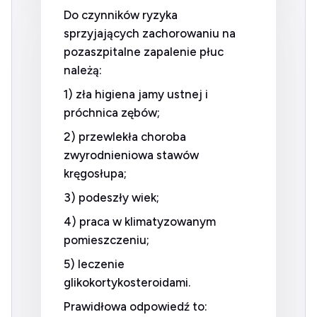
Do czynników ryzyka
sprzyjających zachorowaniu na
pozaszpitalne zapalenie płuc
należą:
1) zła higiena jamy ustnej i
próchnica zębów;
2) przewlekła choroba
zwyrodnieniowa stawów
kręgosłupa;
3) podeszły wiek;
4) praca w klimatyzowanym
pomieszczeniu;
5) leczenie
glikokortykosteroidami.
Prawidłowa odpowiedź to: