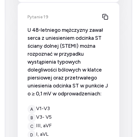
Pytanie 19
U 48-letniego mężczyzny zawał
serca z uniesieniem odcinka ST
ściany dolnej (STEMI) można
rozpoznać w przypadku
wystąpienia typowych
dolegliwości bólowych w klatce
piersiowej oraz przetrwałego
uniesienia odcinka ST w punkcie J
o ≥ 0,1 mV w odprowadzeniach:
V1-V3
A
V3- V5
B
III, aVF
C
I, aVL
D