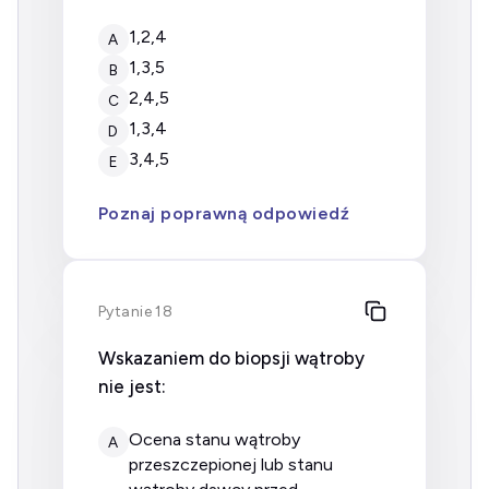
1,2,4
A
1,3,5
B
2,4,5
C
1,3,4
D
3,4,5
E
Poznaj poprawną odpowiedź
Pytanie 18
Wskazaniem do biopsji wątroby
nie jest:
ocena stanu wątroby
A
przeszczepionej lub stanu