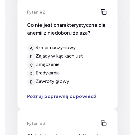
Pytanie 2
Co nie jest charakterystyczne dla
anemii z niedoboru żelaza?
Szmer naczyniowy
A
Zajady w kącikach ust
B
Zmęczenie
C
Bradykardia
D
Zawroty głowy
E
Poznaj poprawną odpowiedź
Pytanie 3