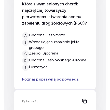
Która z wymienionych chorób
najczęściej towarzyszy
pierwotnemu stwardniającemu
zapaleniu dróg żółciowych (PSC)?
choroba Hashimoto
A
wrzodziejące zapalenie jelita
B
grubego
zespół Sjögrena
C
choroba Leśniowskiego-Crohna
D
łuszczyca
E
Poznaj poprawną odpowiedź
Pytanie 13