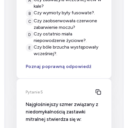
A
kale?
Czy wymioty były fusowate?.
B
Czy zaobserwowała czerwone
C
zabarwienie moczu?
Czy ostatnio miała
D
niepowodzenie życiowe?.
Czy bóle brzucha występowały
E
wcześniej?.
Poznaj poprawną odpowiedź
Pytanie 5
Najgłośniejszy szmer związany z
niedomykalnością zastawki
mitralnej stwierdza się w: