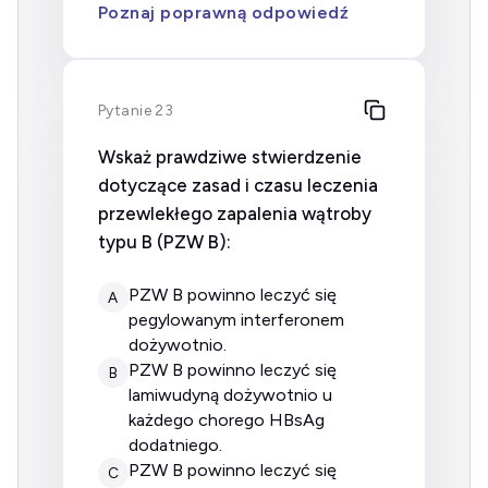
Poznaj poprawną odpowiedź
Pytanie 23
Wskaż prawdziwe stwierdzenie
dotyczące zasad i czasu leczenia
przewlekłego zapalenia wątroby
typu B (PZW B):
PZW B powinno leczyć się
A
pegylowanym interferonem
dożywotnio.
PZW B powinno leczyć się
B
lamiwudyną dożywotnio u
każdego chorego HBsAg
dodatniego.
PZW B powinno leczyć się
C