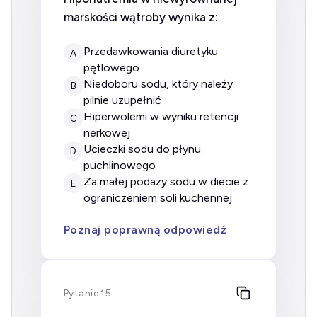
marskości wątroby wynika z:
Przedawkowania diuretyku
A
pętlowego
Niedoboru sodu, który należy
B
pilnie uzupełnić
Hiperwolemi w wyniku retencji
C
nerkowej
Ucieczki sodu do płynu
D
puchlinowego
Za małej podaży sodu w diecie z
E
ograniczeniem soli kuchennej
Poznaj poprawną odpowiedź
Pytanie 15