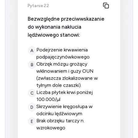
Pytanie 22
Bezwzględne przeciwwskazanie
do wykonania nakłucia
lędźwiowego stanowi:
podejrzenie krwawienia
A
podpajęczynówkowego
obrzęk mózgu grożący
B
wklinowaniem i guzy OUN
(zwłaszcza zlokalizowane w
tylnym dole czaszki).
liczba płytek krwi poniżej
C
100.000/µl
skrzywienie kręgosłupa w
D
odcinku lędźwiowym
brak obrzęku tarczy n.
E
wzrokowego