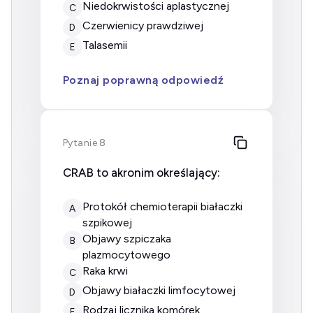
Niedokrwistości aplastycznej
C
Czerwienicy prawdziwej
D
Talasemii
E
Poznaj poprawną odpowiedź
Pytanie 8
CRAB to akronim określający:
protokół chemioterapii białaczki
A
szpikowej
objawy szpiczaka
B
plazmocytowego
raka krwi
C
objawy białaczki limfocytowej
D
rodzaj licznika komórek
E