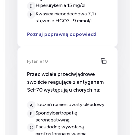
hiperurykemia 15 mg/dl
D
kwasica nieoddechowa 7,1 i
E
stężenie HCO3- 9 mmol/l
Poznaj poprawną odpowiedź
Pytanie 10
Przeciwciała przeciwjądrowe
swoiście reagujące z antygenem
Scl-70 występują u chorych na:
Toczeń rumieniowaty układowy.
A
Spondyloartropatię
B
seronegatywną.
Pseudodnę wywołaną
C
pirofosforanami wapnia.