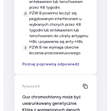
entekawirem lub tenofowirem
przez 48 tygodni.
PZW B powinno leczyć się
D
pegylowanym interferonem u
wybranych chorych przez 48
tygodni lub entekawirem lub
tenofowirem do utraty antygenu
HBs i pojawienia się anty-HBs.
PZW B nie wymaga obecnie
E
leczenia przeciwwirusowego.
Poznaj poprawną odpowiedź
Pytanie 24
Guz chromochłonny może być
uwarunkowany genetycznie.
Które z wymienionych danych