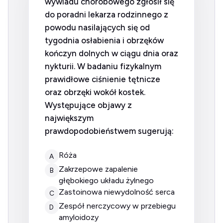
wywiadu chorobowego zgłosił się
do poradni lekarza rodzinnego z
powodu nasilających się od
tygodnia osłabienia i obrzęków
kończyn dolnych w ciągu dnia oraz
nykturii. W badaniu fizykalnym
prawidłowe ciśnienie tętnicze
oraz obrzęki wokół kostek.
Występujące objawy z
największym
prawdopodobieństwem sugerują:
róża
A
zakrzepowe zapalenie
B
głębokiego układu żylnego
zastoinowa niewydolność serca
C
zespół nerczycowy w przebiegu
D
amyloidozy