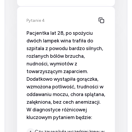
Pytanie 4
Pacjentka lat 28, po spożyciu
dwóch lampek wina trafiła do
szpitala z powodu bardzo silnych,
rozlanych bólów brzucha,
nudności, wymiotów z
towarzyszącym zaparciem.
Dodatkowo wystąpiła gorączka,
wzmożona potliwość, trudności w
oddawaniu moczu, chora splątana,
zalękniona, bez cech anemizacji.
W diagnostyce różnicowej
kluczowym pytaniem będzie:
Czy zauważyła wcześniej krew w