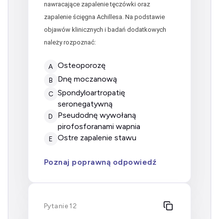
nawracające zapalenie tęczówki oraz
zapalenie ścięgna Achillesa. Na podstawie
objawów klinicznych i badań dodatkowych
należy rozpoznać:
Osteoporozę
A
Dnę moczanową
B
Spondyloartropatię
C
seronegatywną
Pseudodnę wywołaną
D
pirofosforanami wapnia
Ostre zapalenie stawu
E
Poznaj poprawną odpowiedź
Pytanie 12