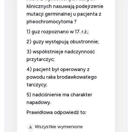
klinicznych nasuwają podejrzenie
mutacji germinalnej u pacjenta z
pheochromocytoma ?
1) guz rozpoznano w 17. r.ż.;
2) guzy występują obustronnie;
3) współistnieje nadczynność
przytarczyc;
4) pacjent był operowany z
powodu raka brodawkowatego
tarczycy;
5) nadciśnienie ma charakter
napadowy.
Prawidłowa odpowiedź to:
wszystkie wymienione
A