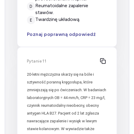
Reumatoidalne zapalenie
D
stawów.
Twardzinę układową.
E
Poznaj poprawną odpowiedź
Pytanie 11
20-letni mężczyzna skarży się na bóle i
sztywność poranną kręgosłupa, które
zmniejszają się po ćwiczeniach. W badaniach
laboratoryjnych OB = 44 mm/h, CRP = 23 mg/l,
czynnik reumatoidalny nieobecny, obecny
antygen HLA B27. Pacjent od 2 lat zgłasza
nawracające zapalenie i wysięk w lewym
stawie kolanowym. W wywiadzie także