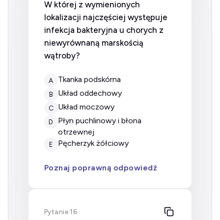
W której z wymienionych
lokalizacji najczęściej występuje
infekcja bakteryjna u chorych z
niewyrównaną marskością
wątroby?
Tkanka podskórna
A
Układ oddechowy
B
Układ moczowy
C
Płyn puchlinowy i błona
D
otrzewnej
Pęcherzyk żółciowy
E
Poznaj poprawną odpowiedź
Pytanie 16