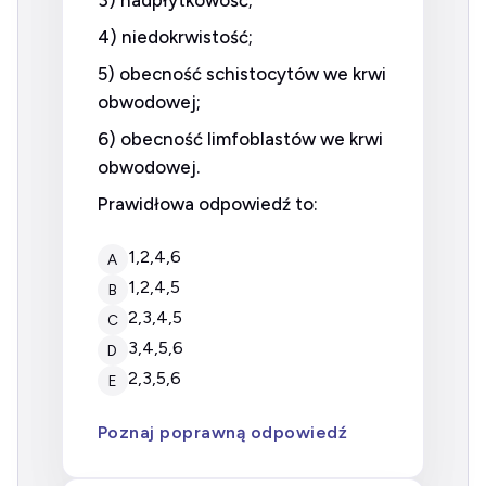
3) nadpłytkowość;
4) niedokrwistość;
5) obecność schistocytów we krwi
obwodowej;
6) obecność limfoblastów we krwi
obwodowej.
Prawidłowa odpowiedź to:
1,2,4,6
A
1,2,4,5
B
2,3,4,5
C
3,4,5,6
D
2,3,5,6
E
Poznaj poprawną odpowiedź