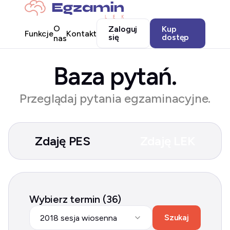
O
Zaloguj
Kup
Funkcje
Kontakt
się
dostęp
nas
Baza pytań.
Przeglądaj pytania egzaminacyjne.
Zdaję PES
Zdaję LEK
Wybierz termin (36)
Szukaj
2018 sesja wiosenna