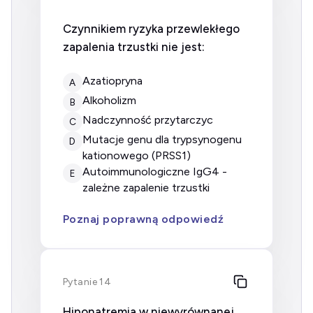
Czynnikiem ryzyka przewlekłego
zapalenia trzustki nie jest:
azatiopryna
A
alkoholizm
B
nadczynność przytarczyc
C
mutacje genu dla trypsynogenu
D
kationowego (PRSS1)
autoimmunologiczne IgG4 -
E
zależne zapalenie trzustki
Poznaj poprawną odpowiedź
Pytanie 14
Hiponatremia w niewyrównanej