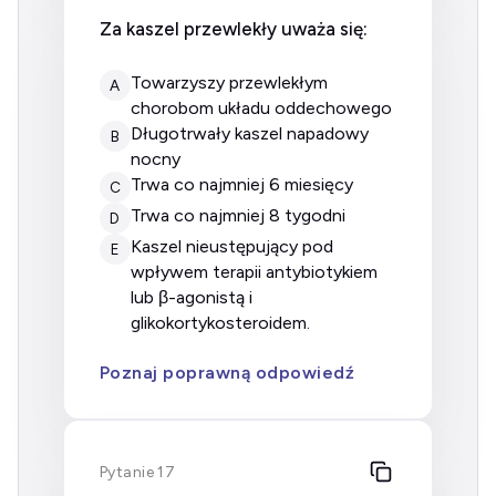
Za kaszel przewlekły uważa się:
towarzyszy przewlekłym
A
chorobom układu oddechowego
długotrwały kaszel napadowy
B
nocny
trwa co najmniej 6 miesięcy
C
trwa co najmniej 8 tygodni
D
kaszel nieustępujący pod
E
wpływem terapii antybiotykiem
lub β-agonistą i
glikokortykosteroidem.
Poznaj poprawną odpowiedź
Pytanie 17