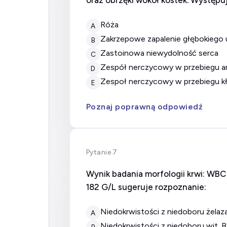
oraz obrzęki wokół kostek. Występ
róża
A
zakrzepowe zapalenie głębokiego 
B
zastoinowa niewydolność serca
C
zespół nerczycowy w przebiegu a
D
zespoł nerczycowy w przebiegu k
E
Poznaj poprawną odpowiedź
Pytanie 7
Wynik badania morfologii krwi: WBC 4
182 G/L sugeruje rozpoznanie:
Niedokrwistości z niedoboru żelaz
A
Niedokrwistości z niedoboru wit. 
B