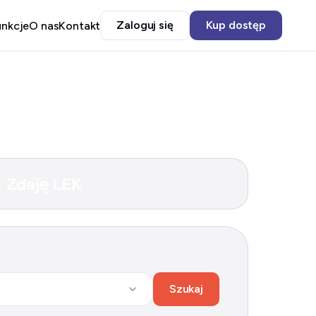
Zaloguj się
Kup dostęp
unkcje
O nas
Kontakt
Zdaję LEK
Szukaj