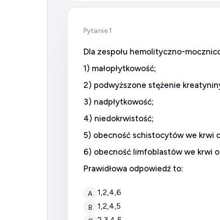
Pytanie 1
Dla zespołu hemolityczno-mocznic
1) małopłytkowość;
2) podwyższone stężenie kreatynin
3) nadpłytkowość;
4) niedokrwistość;
5) obecność schistocytów we krwi
6) obecność limfoblastów we krwi 
Prawidłowa odpowiedź to:
1,2,4,6
A
1,2,4,5
B
2,3,4,5