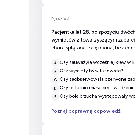
Pytanie 4
Pacjentka lat 28, po spożyciu dwóch
wymiotów z towarzyszącym zaparci
chora splątana, zalękniona, bez ce
Czy zauważyła wcześniej krew w k
A
Czy wymioty były fusowate?.
B
Czy zaobserwowała czerwone za
C
Czy ostatnio miała niepowodzenie
D
Czy bóle brzucha występowały wc
E
Poznaj poprawną odpowiedź