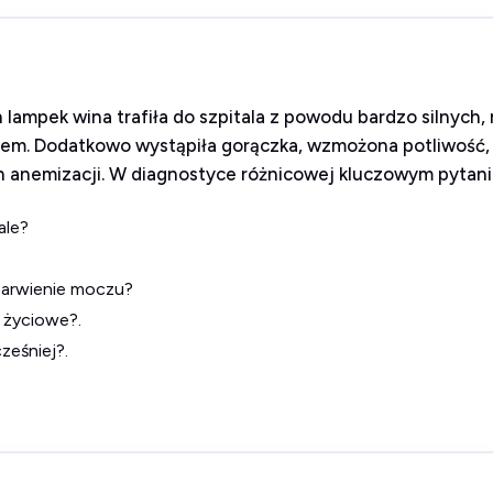
 lampek wina trafiła do szpitala z powodu bardzo silnych,
em. Dodatkowo wystąpiła gorączka, wzmożona potliwość,
ch anemizacji. W diagnostyce różnicowej kluczowym pytan
ale?
barwienie moczu?
 życiowe?.
ześniej?.