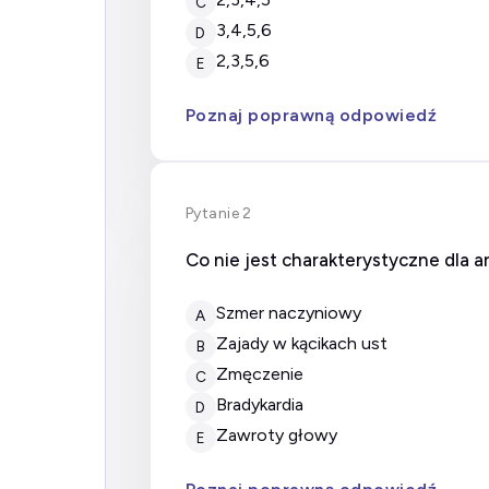
C
3,4,5,6
D
2,3,5,6
E
Poznaj poprawną odpowiedź
Pytanie 2
Co nie jest charakterystyczne dla a
Szmer naczyniowy
A
Zajady w kącikach ust
B
Zmęczenie
C
Bradykardia
D
Zawroty głowy
E