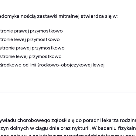
domykalnością zastawki mitralnej stwierdza się w:
 stronie prawej przymostkowo
 stronie lewej przymostkowo
 stronie prawej przymostkowo
 stronie lewej przymostkowo
zyśrodkowo od linii środkowo-obojczykowej lewej
ywiadu chorobowego zgłosił się do poradni lekarza rodzin
zyn dolnych w ciągu dnia oraz nykturii. W badaniu fizykal