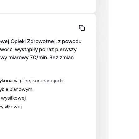
awowej Opieki Zdrowotnej, z powodu
iwości wystąpiły po raz pierwszy
owy miarowy 70/min. Bez zmian
onania pilnej koronarografii.
rybie planowym.
 wysiłkowej.
wysiłkowej.