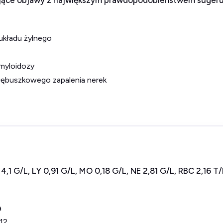
ujące objawy z największym prawdopodobieństwem sugeru
układu żylnego
myloidozy
łębuszkowego zapalenia nerek
,1 G/L, LY 0,91 G/L, MO 0,18 G/L, NE 2,81 G/L, RBC 2,16 T/
a
B12