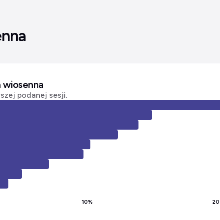
enna
a wiosenna
zej podanej sesji.
10
%
20