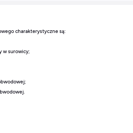
owego charakterystyczne są:
y w surowicy;
 obwodowej;
obwodowej.