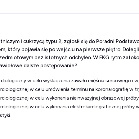
ętniczym i cukrzycą typu 2, zgłosił się do Poradni Podst
m, który pojawia się po wejściu na pierwsze piętro. Dolegl
rzedmiotowym bez istotnych odchyleń. W EKG rytm zatok
 prawidłowe dalsze postępowanie?
ardiologiczny w celu wykluczenia zawału mięśnia sercowego i wyk
ardiologicznej w celu umówienia terminu na koronarografię w t
kardiologicznej w celu wykonania nieinwazyjnej obrazowej próby
ardiologicznej w celu wykonania elektrokardiograficznej próby 
tyki.