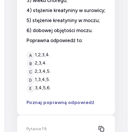
3) wieku chorego;
4) stężenie kreatyniny w surowicy;
5) stężenie kreatyniny w moczu;
6) dobowej objętości moczu.
Poprawna odpowiedź to:
1,2,3,4.
A
2,3,4.
B
2,3,4,5.
C
1,3,4,5.
D
3,4,5,6.
E
Poznaj poprawną odpowiedź
Pytanie 19