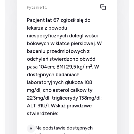
Pytanie 10
Pacjent lat 67 zgłosił się do
lekarza z powodu
niespecyficznych dolegliwości
bólowych w klatce piersiowej. W
badaniu przedmiotowych z
odchyleń stwierdzono obwód
pasa 104cm; BMI 29,5 kg/ m². W
dostępnych badaniach
laboratoryjnych glukoza 108
mg/dl; cholesterol całkowity
223mg/dl; triglicerydy 138mg/dl;
ALT 91U/l. Wskaż prawdziwe
stwierdzenie:
na podstawie dostępnych
A