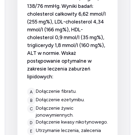
138/76 mmHg. Wyniki badań:
cholesterol całkowity 6,62 mmol/l
(255 mg%), LDL-cholesterol 4,34
mmol/l (166 mg%), HDL-
cholesterol 0,9 mmol/l (35 mg%),
triglicerydy 1,8 mmol/l (160 mg%),
ALT w normie. Wskaż
postępowanie optymalne w
zakresie leczenia zaburzeń
lipidowych:
dołączenie fibratu.
A
dołączenie ezetymibu.
B
dołączenie żywic
C
jonowymiennych.
dołączenie kwasy nikotynowego.
D
utrzymanie leczenia, zalecenia
E