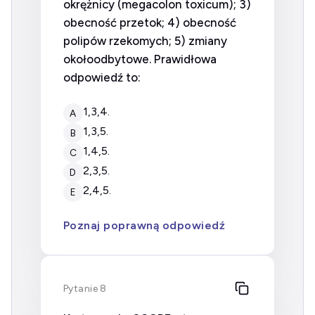
okrężnicy (megacolon toxicum); 3)
obecność przetok; 4) obecność
polipów rzekomych; 5) zmiany
okołoodbytowe. Prawidłowa
odpowiedź to:
1,3,4.
A
1,3,5.
B
1,4,5.
C
2,3,5.
D
2,4,5.
E
Poznaj poprawną odpowiedź
Pytanie 8