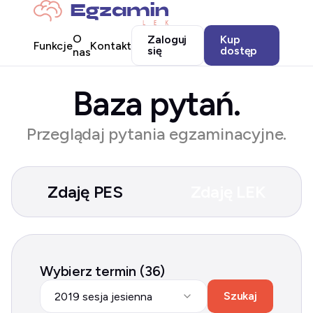
O
Zaloguj
Kup
Funkcje
Kontakt
się
dostęp
nas
Baza pytań.
Przeglądaj pytania egzaminacyjne.
Zdaję PES
Zdaję LEK
Wybierz termin (36)
Szukaj
2019 sesja jesienna