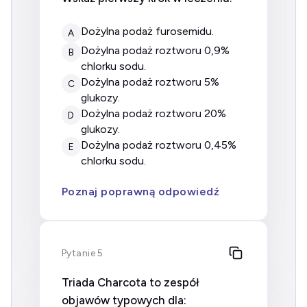
dożylna podaż furosemidu.
A
dożylna podaż roztworu 0,9%
B
chlorku sodu.
dożylna podaż roztworu 5%
C
glukozy.
dożylna podaż roztworu 20%
D
glukozy.
dożylna podaż roztworu 0,45%
E
chlorku sodu.
Poznaj poprawną odpowiedź
Pytanie 5
Triada Charcota to zespół
objawów typowych dla: