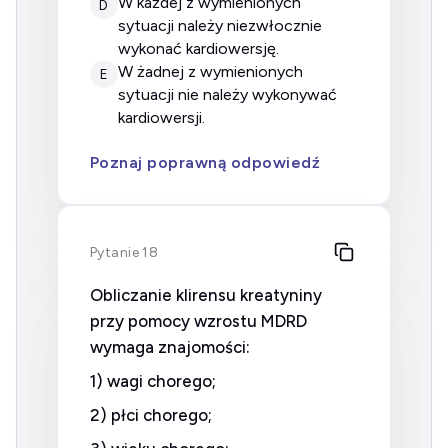
w każdej z wymienionych
D
sytuacji należy niezwłocznie
wykonać kardiowersję.
w żadnej z wymienionych
E
sytuacji nie należy wykonywać
kardiowersji.
Poznaj poprawną odpowiedź
Pytanie 18
Obliczanie klirensu kreatyniny
przy pomocy wzrostu MDRD
wymaga znajomości:
1) wagi chorego;
2) płci chorego;