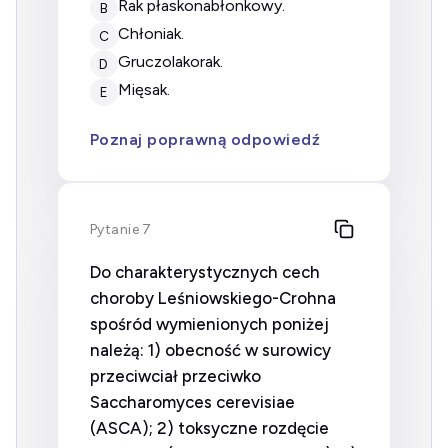
rak płaskonabłonkowy.
B
chłoniak.
C
gruczolakorak.
D
mięsak.
E
Poznaj poprawną odpowiedź
Pytanie 7
Do charakterystycznych cech
choroby Leśniowskiego-Crohna
spośród wymienionych poniżej
należą: 1) obecność w surowicy
przeciwciał przeciwko
Saccharomyces cerevisiae
(ASCA); 2) toksyczne rozdęcie