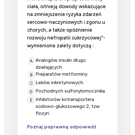
ciała, istnieją dowody wskazujące
na zmniejszenie ryzyka zdarzeń
sercowo-naczyniowych i zgonu u
chorych, a także opóźnienie
rozwoju nefropatii cukrzycowej”-
wymienione zalety dotyczą :
analogów insulin długo
A
działających.
preparatów metforminy.
B
leków inkretynowych.
C
pochodnych sulfonylomocznika.
D
inhibitorów kotransportera
E
sodowo-glukozowego 2, tzw.
flozyn.
Poznaj poprawną odpowiedź