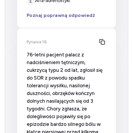
alfa-adrenolityki.
E
Poznaj poprawną odpowiedź
Pytanie 16
76-letni pacjent palacz z
nadciśnieniem tętniczym,
cukrzycą typu 2 od lat, zgłosił się
do SOR z powodu spadku
tolerancji wysiłku, nasilonej
duszności, obrzęków kończyn
dolnych nasilających się od 3
tygodni. Chory zgłasza, że
dolegliwości pojawiły się po
epizodzie bardzo silnego bólu w
klatce piersiowej przed kilkoma