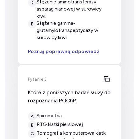
stężenie aminotransferazy
D
asparaginianowej w surowicy
krwi.
stężenie gamma-
E
glutamylotranspeptydazy w
surowicy krwi
Poznaj poprawną odpowiedź
Pytanie 3
Które z poniższych badań służy do
rozpoznania POChP:
spirometria.
A
RTG klatki piersiowej.
B
tomografia komputerowa klatki
C