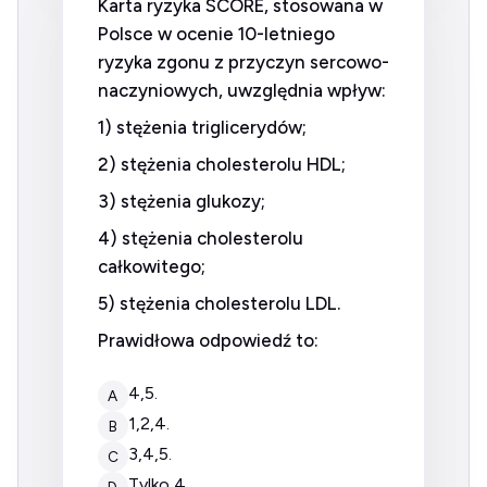
Karta ryzyka SCORE, stosowana w
Polsce w ocenie 10-letniego
ryzyka zgonu z przyczyn sercowo-
naczyniowych, uwzględnia wpływ:
1) stężenia triglicerydów;
2) stężenia cholesterolu HDL;
3) stężenia glukozy;
4) stężenia cholesterolu
całkowitego;
5) stężenia cholesterolu LDL.
Prawidłowa odpowiedź to:
4,5.
A
1,2,4.
B
3,4,5.
C
tylko 4.
D