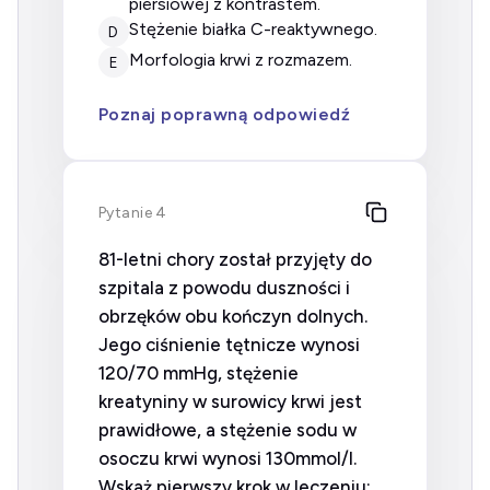
piersiowej z kontrastem.
stężenie białka C-reaktywnego.
D
morfologia krwi z rozmazem.
E
Poznaj poprawną odpowiedź
Pytanie 4
81-letni chory został przyjęty do
szpitala z powodu duszności i
obrzęków obu kończyn dolnych.
Jego ciśnienie tętnicze wynosi
120/70 mmHg, stężenie
kreatyniny w surowicy krwi jest
prawidłowe, a stężenie sodu w
osoczu krwi wynosi 130mmol/l.
Wskaż pierwszy krok w leczeniu: