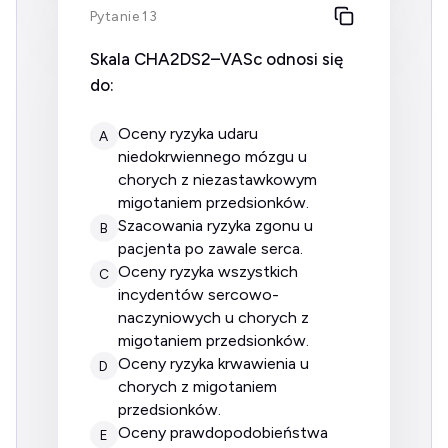
Pytanie 13
Skala CHA2DS2–VASc odnosi się
do:
oceny ryzyka udaru
A
niedokrwiennego mózgu u
chorych z niezastawkowym
migotaniem przedsionków.
szacowania ryzyka zgonu u
B
pacjenta po zawale serca.
oceny ryzyka wszystkich
C
incydentów sercowo-
naczyniowych u chorych z
migotaniem przedsionków.
oceny ryzyka krwawienia u
D
chorych z migotaniem
przedsionków.
oceny prawdopodobieństwa
E