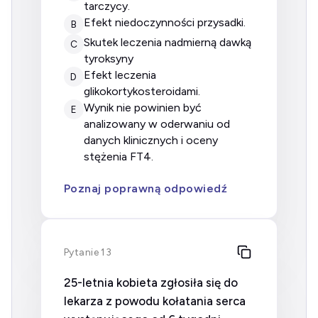
tarczycy.
efekt niedoczynności przysadki.
B
skutek leczenia nadmierną dawką
C
tyroksyny
efekt leczenia
D
glikokortykosteroidami.
wynik nie powinien być
E
analizowany w oderwaniu od
danych klinicznych i oceny
stężenia FT4.
Poznaj poprawną odpowiedź
Pytanie 13
25-letnia kobieta zgłosiła się do
lekarza z powodu kołatania serca