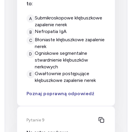
to:
submikroskopowe kłębuszkowe
A
zapalenie nerek
nefropatia IgA
B
błoniaste kłębuszkowe zapalenie
C
nerek
ogniskowe segmentalne
D
stwardnienie kłębuszków
nerkowych
gwałtownie postępujące
E
kłębuszkowe zapalenie nerek
Poznaj poprawną odpowiedź
Pytanie 9