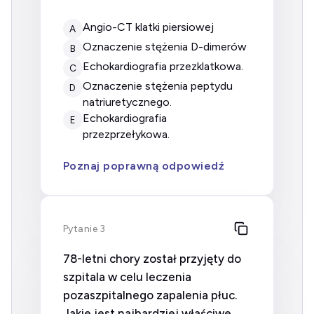
angio-CT klatki piersiowej
A
oznaczenie stężenia D-dimerów
B
echokardiografia przezklatkowa.
C
oznaczenie stężenia peptydu
D
natriuretycznego.
echokardiografia
E
przezprzełykowa.
Poznaj poprawną odpowiedź
Pytanie 3
78-letni chory został przyjęty do
szpitala w celu leczenia
pozaszpitalnego zapalenia płuc.
Jakie jest najbardziej właściwe