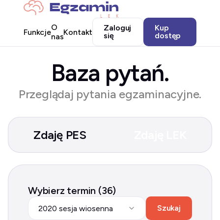
O
Zaloguj
Kup
Funkcje
Kontakt
się
dostęp
nas
Baza pytań.
Przeglądaj pytania egzaminacyjne.
Zdaję PES
Zdaję LEK
Wybierz termin (36)
Szukaj
2020 sesja wiosenna