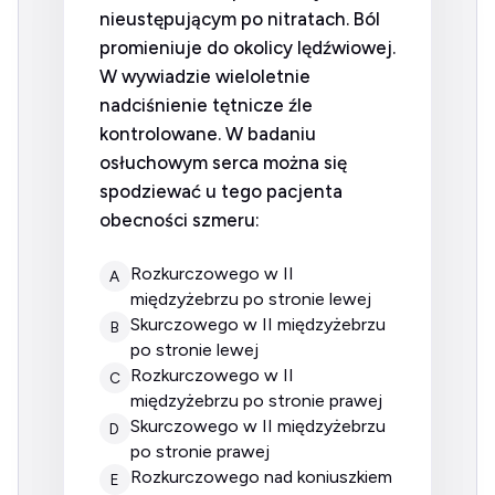
nieustępującym po nitratach. Ból
promieniuje do okolicy lędźwiowej.
W wywiadzie wieloletnie
nadciśnienie tętnicze źle
kontrolowane. W badaniu
osłuchowym serca można się
spodziewać u tego pacjenta
obecności szmeru:
rozkurczowego w II
A
międzyżebrzu po stronie lewej
skurczowego w II międzyżebrzu
B
po stronie lewej
rozkurczowego w II
C
międzyżebrzu po stronie prawej
skurczowego w II międzyżebrzu
D
po stronie prawej
rozkurczowego nad koniuszkiem
E