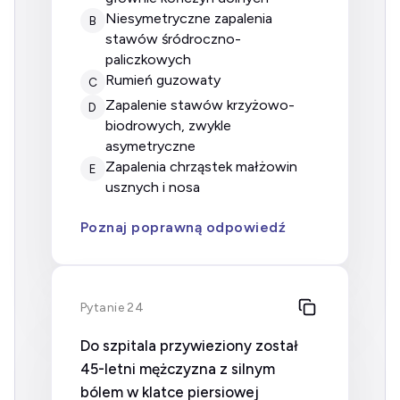
Niesymetryczne zapalenia
B
stawów śródroczno-
paliczkowych
rumień guzowaty
C
zapalenie stawów krzyżowo-
D
biodrowych, zwykle
asymetryczne
Zapalenia chrząstek małżowin
E
usznych i nosa
Poznaj poprawną odpowiedź
Pytanie 24
Do szpitala przywieziony został
45-letni mężczyzna z silnym
bólem w klatce piersiowej