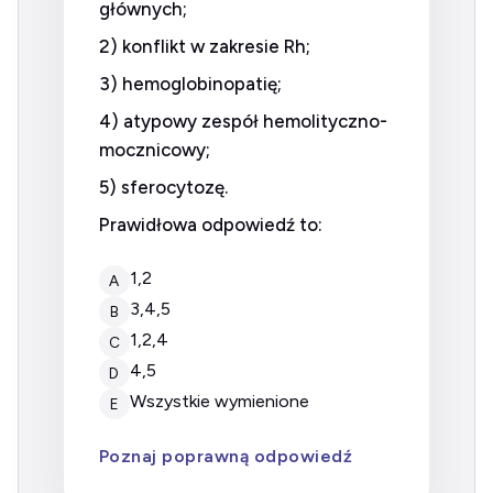
głównych;
2) konflikt w zakresie Rh;
3) hemoglobinopatię;
4) atypowy zespół hemolityczno-
mocznicowy;
5) sferocytozę.
Prawidłowa odpowiedź to:
1,2
A
3,4,5
B
1,2,4
C
4,5
D
wszystkie wymienione
E
Poznaj poprawną odpowiedź