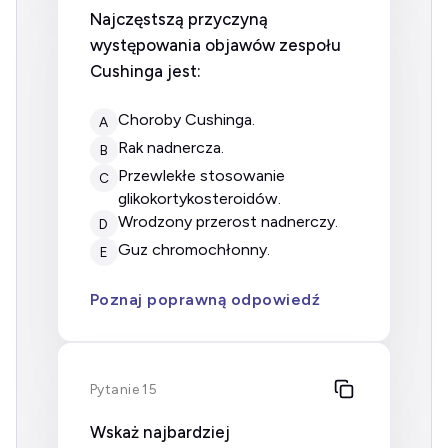
Najczęstszą przyczyną
występowania objawów zespołu
Cushinga jest:
choroby Cushinga.
A
rak nadnercza.
B
przewlekłe stosowanie
C
glikokortykosteroidów.
wrodzony przerost nadnerczy.
D
guz chromochłonny.
E
Poznaj poprawną odpowiedź
Pytanie 15
Wskaż najbardziej