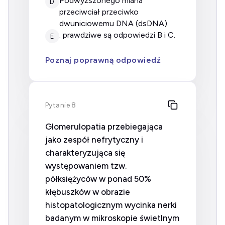
podwyższonego miana
D
przeciwciał przeciwko
dwuniciowemu DNA (dsDNA).
. prawdziwe są odpowiedzi B i C.
E
Poznaj poprawną odpowiedź
Pytanie 8
Glomerulopatia przebiegająca
jako zespół nefrytyczny i
charakteryzująca się
występowaniem tzw.
półksiężyców w ponad 50%
kłębuszków w obrazie
histopatologicznym wycinka nerki
badanym w mikroskopie świetlnym