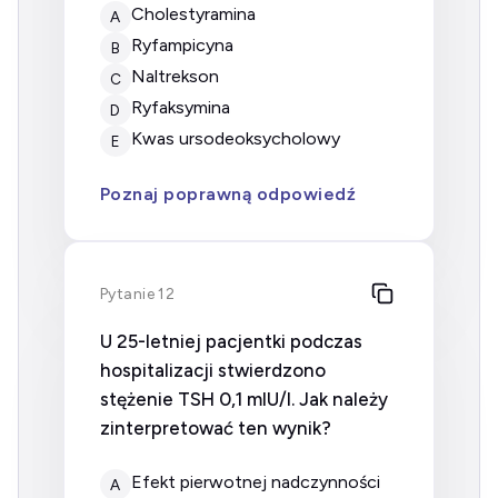
cholestyramina
A
ryfampicyna
B
naltrekson
C
ryfaksymina
D
kwas ursodeoksycholowy
E
Poznaj poprawną odpowiedź
Pytanie 12
U 25-letniej pacjentki podczas
hospitalizacji stwierdzono
stężenie TSH 0,1 mIU/l. Jak należy
zinterpretować ten wynik?
efekt pierwotnej nadczynności
A