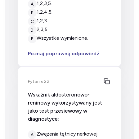
1,2,3,5.
A
1,2,4,5.
B
1,2,3.
C
2,3,5.
D
wszystkie wymienione.
E
Poznaj poprawną odpowiedź
Pytanie 22
Wskaźnik aldosteronowo-
reninowy wykorzystywany jest
jako test przesiewowy w
diagnostyce:
zwężenia tętnicy nerkowej
A