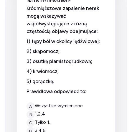
Na ostre cewkowo-
śródmiąższowe zapalenie nerek
mogą wskazywać
współwystępujące z różną
częstością objawy obejmujące:
1) tępy ból w okolicy lędźwiowej;
2) skąpomocz;
3) osutkę plamistogrudkową;
4) krwiomocz;
5) gorączkę.
Prawidłowa odpowiedź to:
wszystkie wymienione
A
1,2,4
B
tylko 1.
C
3,4,5
D