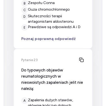
zespołu Conna
B
guza chromochłonnego
C
skuteczności terapii
D
antagonistami aldosteronu
prawdziwe są odpowiedzi A i D
E
Poznaj poprawną odpowiedź
Pytanie 23
Do typowych objawów
reumatologicznych w
nieswoistych zapaleniach jelit nie
należą:
Zapalenia dużych stawów,
A
głównie kończyn dolnych