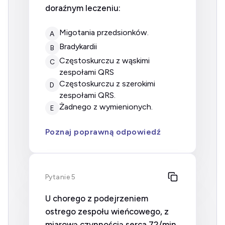
doraźnym leczeniu:
migotania przedsionków.
A
bradykardii
B
częstoskurczu z wąskimi
C
zespołami QRS
częstoskurczu z szerokimi
D
zespołami QRS.
żadnego z wymienionych.
E
Poznaj poprawną odpowiedź
Pytanie 5
U chorego z podejrzeniem
ostrego zespołu wieńcowego, z
miarową czynnością serca 72/min,