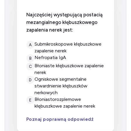
Najczęściej występującą postacią
mezangialnego kłębuszkowego
zapalenia nerek jest:
Submikroskopowe kłębuszkowe
A
zapalenie nerek
Nefropatia IgA
B
Błoniaste kłębuszkowe zapalenie
C
nerek
Ogniskowe segmentalne
D
stwardnienie kłębuszków
nerkowych
Błoniastorozplemowe
E
kłębuszkowe zapalenie nerek
Poznaj poprawną odpowiedź