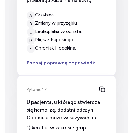
przebiegu AIDS nie należy/ą:
grzybica.
A
zmiany w przyzębiu.
B
leukoplakia włochata.
C
mięsak Kaposiego
D
chłoniak Hodgkina.
E
Poznaj poprawną odpowiedź
Pytanie 17
U pacjenta, u którego stwierdza
się hemolizę, dodatni odczyn
Coombsa może wskazywać na:
1) konflikt w zakresie grup