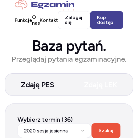
O
Zaloguj
Kup
Funkcje
Kontakt
się
dostęp
nas
Baza pytań.
Przeglądaj pytania egzaminacyjne.
Zdaję PES
Zdaję LEK
Wybierz termin (36)
Szukaj
2020 sesja jesienna