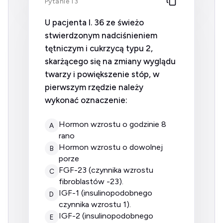
Pytanie 13
U pacjenta l. 36 ze świeżo
stwierdzonym nadciśnieniem
tętniczym i cukrzycą typu 2,
skarżącego się na zmiany wyglądu
twarzy i powiększenie stóp, w
pierwszym rzędzie należy
wykonać oznaczenie:
hormon wzrostu o godzinie 8
A
rano
hormon wzrostu o dowolnej
B
porze
FGF-23 (czynnika wzrostu
C
fibroblastów -23).
IGF-1 (insulinopodobnego
D
czynnika wzrostu 1).
IGF-2 (insulinopodobnego
E