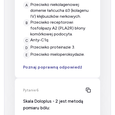
przeciwko niekolagenowej
A
domenie łańcucha α3 (kolagenu
IV) kłębuszków nerkowych.
przeciwko receptorowi
B
fosfolipazy A2 (PLA2R) błony
komórkowej podocyta.
anty-C1q
C
przeciwko proteinazie 3.
D
przeciwko mieloperoksydazie.
E
Poznaj poprawną odpowiedź
Pytanie 6
Skala Doloplus - 2 jest metodą
pomiaru bólu: