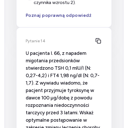
czynnika wzrostu 2).
Poznaj poprawną odpowiedź
Pytanie 14
U pacjenta l. 66, z napadem
migotania przedsionków
stwierdzono TSH 0,1 mIU/l (N:
0,27-4,2) i FT4 1,98 ng/dl (N: 0,7-
1,7). Z wywiadu wiadomo, że
pacjent przyjmuje tyroksynę w
dawce 100 µg/dobę z powodu
rozpoznania niedoczynności
tarczycy przed 3 latami. Wskaż
optymalne postępowanie w
zakresie zmiany leczenia choroby