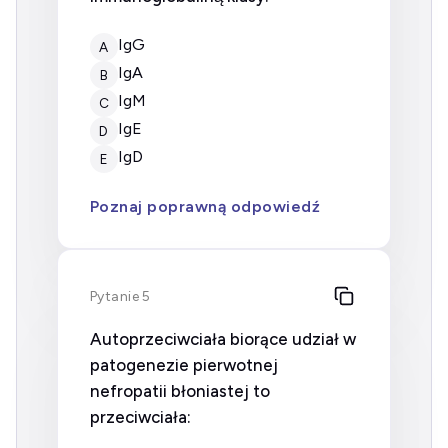
IgG
A
IgA
B
IgM
C
IgE
D
IgD
E
Poznaj poprawną odpowiedź
Pytanie 5
Autoprzeciwciała biorące udział w
patogenezie pierwotnej
nefropatii błoniastej to
przeciwciała: