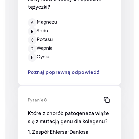
tężyczki?
magnezu
A
sodu
B
potasu
C
wapnia
D
cynku
E
Poznaj poprawną odpowiedź
Pytanie 8
Które z chorób patogeneza wiąże
się z mutacją genu dla kolegenu?
1. Zespół Ehlersa-Danlosa