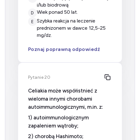
i/lub biodrową
wiek ponad 50 lat.
D
szybka reakcja na leczenie
E
prednizonem w dawce 12,5-25
mg/dz.
Poznaj poprawną odpowiedź
Pytanie 20
Celiakia może współistnieć z
wieloma innymi chorobami
autoimmunologicznymi, m.in. z:
1) autoimmunologicznym
zapaleniem wątroby;
2) chorobą Hashimoto;