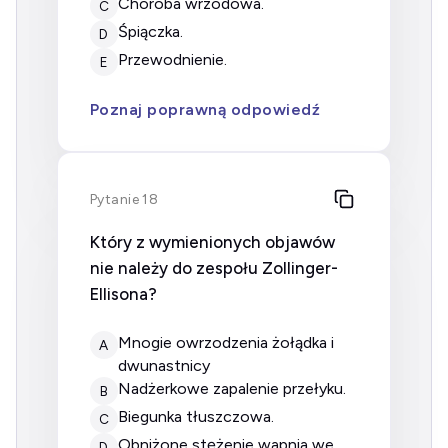
choroba wrzodowa.
C
śpiączka.
D
przewodnienie.
E
Poznaj poprawną odpowiedź
Pytanie 18
Który z wymienionych objawów
nie należy do zespołu Zollinger-
Ellisona?
mnogie owrzodzenia żołądka i
A
dwunastnicy
nadżerkowe zapalenie przełyku.
B
biegunka tłuszczowa.
C
obniżone stężenie wapnia we
D