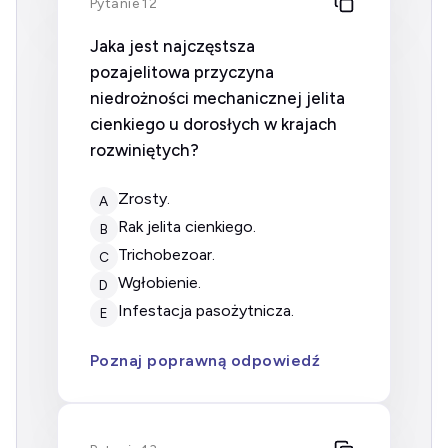
Pytanie 12
Jaka jest najczęstsza
pozajelitowa przyczyna
niedrożności mechanicznej jelita
cienkiego u dorosłych w krajach
rozwiniętych?
zrosty.
A
rak jelita cienkiego.
B
trichobezoar.
C
wgłobienie.
D
infestacja pasożytnicza.
E
Poznaj poprawną odpowiedź