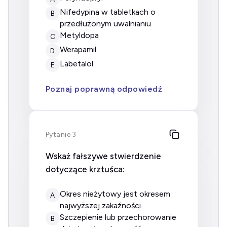
nifedypina w tabletkach o
B
przedłużonym uwalnianiu
metyldopa
C
werapamil
D
labetalol
E
Poznaj poprawną odpowiedź
Pytanie 3
Wskaż fałszywe stwierdzenie
dotyczące krztuśca:
okres nieżytowy jest okresem
A
najwyższej zakaźności.
szczepienie lub przechorowanie
B