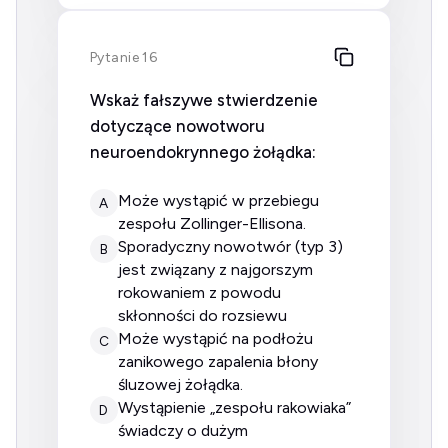
Pytanie 16
Wskaż fałszywe stwierdzenie
dotyczące nowotworu
neuroendokrynnego żołądka:
może wystąpić w przebiegu
A
zespołu Zollinger-Ellisona.
sporadyczny nowotwór (typ 3)
B
jest związany z najgorszym
rokowaniem z powodu
skłonności do rozsiewu
może wystąpić na podłożu
C
zanikowego zapalenia błony
śluzowej żołądka.
wystąpienie „zespołu rakowiaka”
D
świadczy o dużym