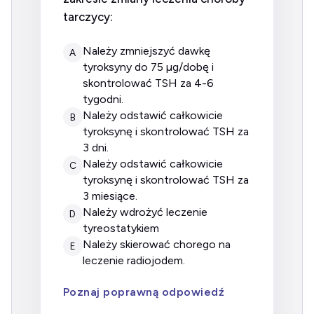
tarczycy:
należy zmniejszyć dawkę
A
tyroksyny do 75 µg/dobę i
skontrolować TSH za 4-6
tygodni.
należy odstawić całkowicie
B
tyroksynę i skontrolować TSH za
3 dni.
należy odstawić całkowicie
C
tyroksynę i skontrolować TSH za
3 miesiące.
należy wdrożyć leczenie
D
tyreostatykiem
należy skierować chorego na
E
leczenie radiojodem.
Poznaj poprawną odpowiedź