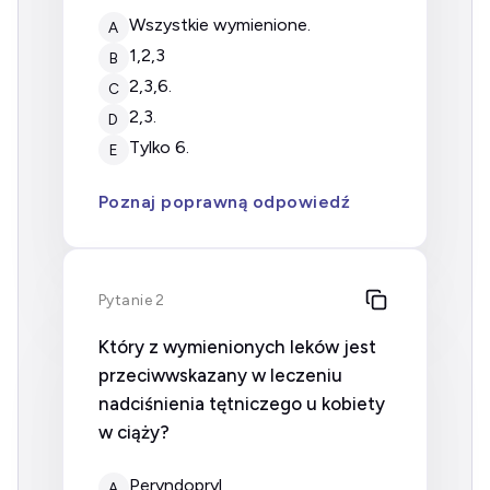
wszystkie wymienione.
A
1,2,3
B
2,3,6.
C
2,3.
D
tylko 6.
E
Poznaj poprawną odpowiedź
Pytanie 2
Który z wymienionych leków jest
przeciwwskazany w leczeniu
nadciśnienia tętniczego u kobiety
w ciąży?
peryndopryl
A