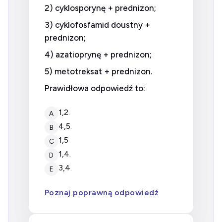
2) cyklosporynę + prednizon;
3) cyklofosfamid doustny +
prednizon;
4) azatioprynę + prednizon;
5) metotreksat + prednizon.
Prawidłowa odpowiedź to:
1,2.
A
4,5.
B
1,5
C
1,4.
D
3,4.
E
Poznaj poprawną odpowiedź