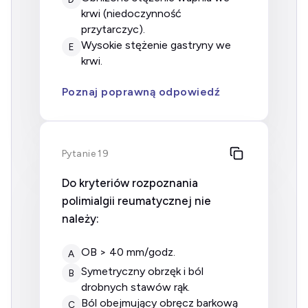
krwi (niedoczynność
przytarczyc).
wysokie stężenie gastryny we
E
krwi.
Poznaj poprawną odpowiedź
Pytanie 19
Do kryteriów rozpoznania
polimialgii reumatycznej nie
należy:
OB > 40 mm/godz.
A
symetryczny obrzęk i ból
B
drobnych stawów rąk.
ból obejmujący obręcz barkową
C