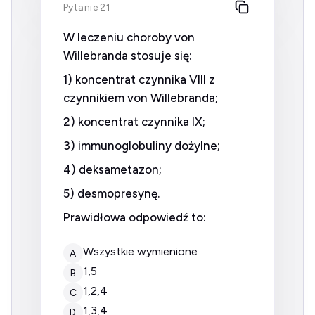
Pytanie 21
W leczeniu choroby von
Willebranda stosuje się:
1) koncentrat czynnika VIII z
czynnikiem von Willebranda;
2) koncentrat czynnika IX;
3) immunoglobuliny dożylne;
4) deksametazon;
5) desmopresynę.
Prawidłowa odpowiedź to:
wszystkie wymienione
A
1,5
B
1,2,4
C
1,3,4
D