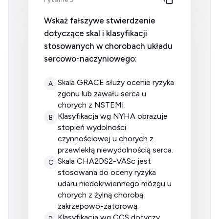
Wskaż fałszywe stwierdzenie
dotyczące skal i klasyfikacji
stosowanych w chorobach układu
sercowo-naczyniowego:
skala GRACE służy ocenie ryzyka
A
zgonu lub zawału serca u
chorych z NSTEMI.
klasyfikacja wg NYHA obrazuje
B
stopień wydolności
czynnościowej u chorych z
przewlekłą niewydolnością serca.
skala CHA2DS2-VASc jest
C
stosowana do oceny ryzyka
udaru niedokrwiennego mózgu u
chorych z żylną chorobą
zakrzepowo-zatorową.
klasyfikacja wg CCS dotyczy
D