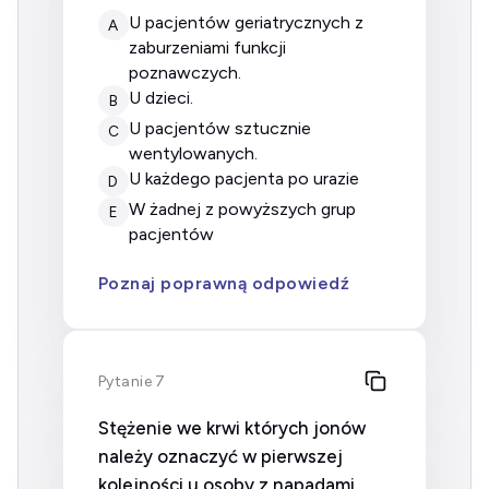
u pacjentów geriatrycznych z
A
zaburzeniami funkcji
poznawczych.
u dzieci.
B
u pacjentów sztucznie
C
wentylowanych.
u każdego pacjenta po urazie
D
w żadnej z powyższych grup
E
pacjentów
Poznaj poprawną odpowiedź
Pytanie 7
Stężenie we krwi których jonów
należy oznaczyć w pierwszej
kolejności u osoby z napadami