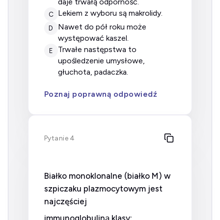
daje trwałą odporność.
lekiem z wyboru są makrolidy.
C
nawet do pół roku może
D
występować kaszel.
trwałe następstwa to
E
upośledzenie umysłowe,
głuchota, padaczka.
Poznaj poprawną odpowiedź
Pytanie 4
Białko monoklonalne (białko M) w
szpiczaku plazmocytowym jest
najczęściej
immunoglobuliną klasy: