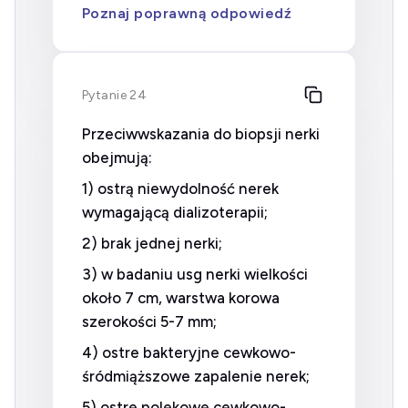
Poznaj poprawną odpowiedź
Pytanie 24
Przeciwwskazania do biopsji nerki
obejmują:
1) ostrą niewydolność nerek
wymagającą dializoterapii;
2) brak jednej nerki;
3) w badaniu usg nerki wielkości
około 7 cm, warstwa korowa
szerokości 5-7 mm;
4) ostre bakteryjne cewkowo-
śródmiąższowe zapalenie nerek;
5) ostre polekowe cewkowo-