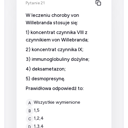
Pytanie 21
W leczeniu choroby von
Willebranda stosuje się:
1) koncentrat czynnika VIII z
czynnikiem von Willebranda;
2) koncentrat czynnika IX;
3) immunoglobuliny dożylne;
4) deksametazon;
5) desmopresynę.
Prawidłowa odpowiedź to:
wszystkie wymienione
A
1,5
B
1,2,4
C
1,3,4
D