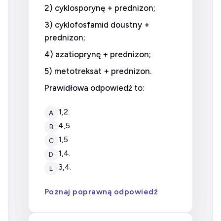
2) cyklosporynę + prednizon;
3) cyklofosfamid doustny +
prednizon;
4) azatioprynę + prednizon;
5) metotreksat + prednizon.
Prawidłowa odpowiedź to:
1,2.
A
4,5.
B
1,5
C
1,4.
D
3,4.
E
Poznaj poprawną odpowiedź