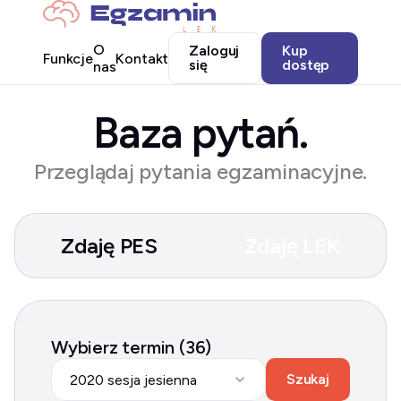
O
Zaloguj
Kup
Funkcje
Kontakt
się
dostęp
nas
Baza pytań.
Przeglądaj pytania egzaminacyjne.
Zdaję PES
Zdaję LEK
Wybierz termin (36)
Szukaj
2020 sesja jesienna