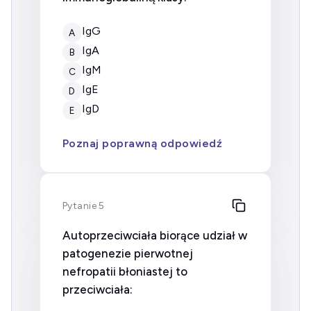
IgG
A
IgA
B
IgM
C
IgE
D
IgD
E
Poznaj poprawną odpowiedź
Pytanie 5
Autoprzeciwciała biorące udział w
patogenezie pierwotnej
nefropatii błoniastej to
przeciwciała: