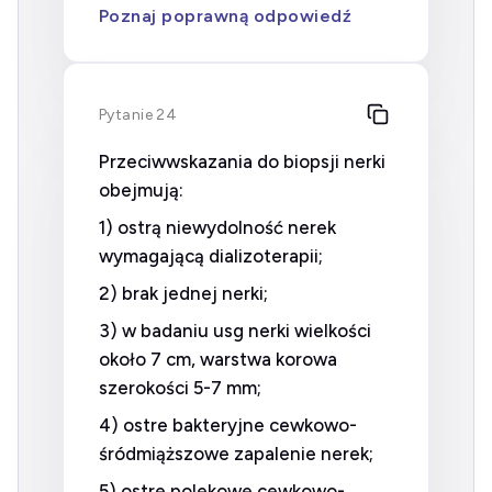
Poznaj poprawną odpowiedź
Pytanie 24
Przeciwwskazania do biopsji nerki
obejmują:
1) ostrą niewydolność nerek
wymagającą dializoterapii;
2) brak jednej nerki;
3) w badaniu usg nerki wielkości
około 7 cm, warstwa korowa
szerokości 5-7 mm;
4) ostre bakteryjne cewkowo-
śródmiąższowe zapalenie nerek;
5) ostre polekowe cewkowo-