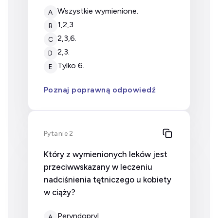
wszystkie wymienione.
A
1,2,3
B
2,3,6.
C
2,3.
D
tylko 6.
E
Poznaj poprawną odpowiedź
Pytanie 2
Który z wymienionych leków jest
przeciwwskazany w leczeniu
nadciśnienia tętniczego u kobiety
w ciąży?
peryndopryl
A