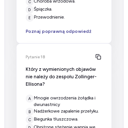
choroba wrzodowa.
C
śpiączka.
D
przewodnienie.
E
Poznaj poprawną odpowiedź
Pytanie 18
Który z wymienionych objawów
nie należy do zespołu Zollinger-
Ellisona?
mnogie owrzodzenia żołądka i
A
dwunastnicy
nadżerkowe zapalenie przełyku.
B
biegunka tłuszczowa.
C
obniżone stężenie wapnia we
D