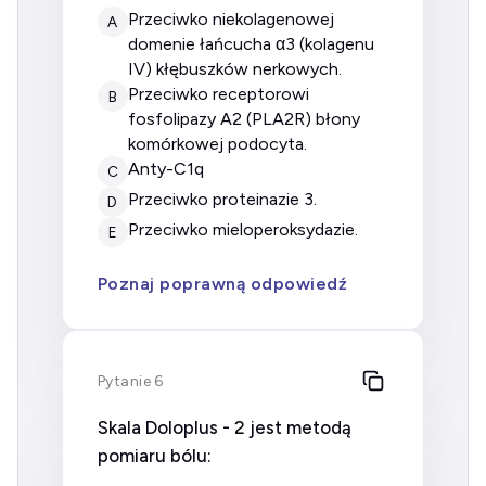
przeciwko niekolagenowej
A
domenie łańcucha α3 (kolagenu
IV) kłębuszków nerkowych.
przeciwko receptorowi
B
fosfolipazy A2 (PLA2R) błony
komórkowej podocyta.
anty-C1q
C
przeciwko proteinazie 3.
D
przeciwko mieloperoksydazie.
E
Poznaj poprawną odpowiedź
Pytanie 6
Skala Doloplus - 2 jest metodą
pomiaru bólu: