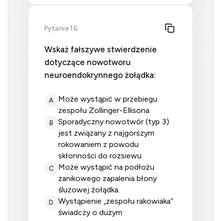
Pytanie 16
Wskaż fałszywe stwierdzenie
dotyczące nowotworu
neuroendokrynnego żołądka:
może wystąpić w przebiegu
A
zespołu Zollinger-Ellisona.
sporadyczny nowotwór (typ 3)
B
jest związany z najgorszym
rokowaniem z powodu
skłonności do rozsiewu
może wystąpić na podłożu
C
zanikowego zapalenia błony
śluzowej żołądka.
wystąpienie „zespołu rakowiaka”
D
świadczy o dużym