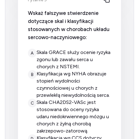
Wskaż fałszywe stwierdzenie
dotyczące skal i klasyfikacji
stosowanych w chorobach układu
sercowo-naczyniowego:
skala GRACE służy ocenie ryzyka
A
zgonu lub zawału serca u
chorych z NSTEMI.
klasyfikacja wg NYHA obrazuje
B
stopień wydolności
czynnościowej u chorych z
przewlekłą niewydolnością serca.
skala CHA2DS2-VASc jest
C
stosowana do oceny ryzyka
udaru niedokrwiennego mózgu u
chorych z żylną chorobą
zakrzepowo-zatorową.
klasyfikacja wg CCS dotyczy
D