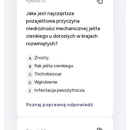
Pytanie 12
Jaka jest najczęstsza
pozajelitowa przyczyna
niedrożności mechanicznej jelita
cienkiego u dorosłych w krajach
rozwiniętych?
zrosty.
A
rak jelita cienkiego.
B
trichobezoar.
C
wgłobienie.
D
infestacja pasożytnicza.
E
Poznaj poprawną odpowiedź