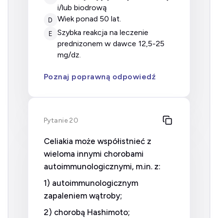
i/lub biodrową
wiek ponad 50 lat.
D
szybka reakcja na leczenie
E
prednizonem w dawce 12,5-25
mg/dz.
Poznaj poprawną odpowiedź
Pytanie 20
Celiakia może współistnieć z
wieloma innymi chorobami
autoimmunologicznymi, m.in. z:
1) autoimmunologicznym
zapaleniem wątroby;
2) chorobą Hashimoto;