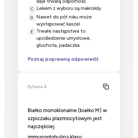
daje trwałą odporność.
lekiem z wyboru są makrolidy.
C
nawet do pół roku może
D
występować kaszel.
trwałe następstwa to
E
upośledzenie umysłowe,
głuchota, padaczka.
Poznaj poprawną odpowiedź
Pytanie 4
Białko monoklonalne (białko M) w
szpiczaku plazmocytowym jest
najczęściej
immunoglobuliną klasy: