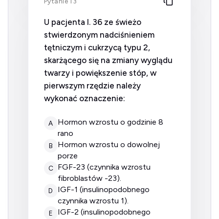
Pytanie 13
U pacjenta l. 36 ze świeżo
stwierdzonym nadciśnieniem
tętniczym i cukrzycą typu 2,
skarżącego się na zmiany wyglądu
twarzy i powiększenie stóp, w
pierwszym rzędzie należy
wykonać oznaczenie:
hormon wzrostu o godzinie 8
A
rano
hormon wzrostu o dowolnej
B
porze
FGF-23 (czynnika wzrostu
C
fibroblastów -23).
IGF-1 (insulinopodobnego
D
czynnika wzrostu 1).
IGF-2 (insulinopodobnego
E