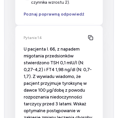
czynnika wzrostu 2).
Poznaj poprawną odpowiedź
Pytanie 14
U pacjenta l. 66, z napadem
migotania przedsionków
stwierdzono TSH 0,1 mIU/l (N:
0,27-4,2) i FT4 1,98 ng/dl (N: 0,7-
1,7). Z wywiadu wiadomo, że
pacjent przyjmuje tyroksynę w
dawce 100 µg/dobę z powodu
rozpoznania niedoczynności
tarczycy przed 3 latami. Wskaż
optymalne postępowanie w
zakresie zmiany leczenia choroby