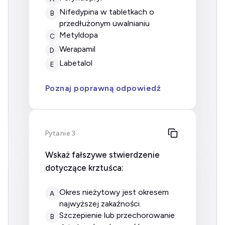
nifedypina w tabletkach o
B
przedłużonym uwalnianiu
metyldopa
C
werapamil
D
labetalol
E
Poznaj poprawną odpowiedź
Pytanie 3
Wskaż fałszywe stwierdzenie
dotyczące krztuśca:
okres nieżytowy jest okresem
A
najwyższej zakaźności.
szczepienie lub przechorowanie
B