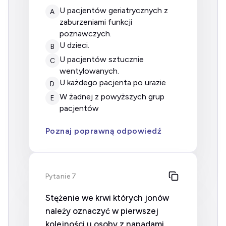
u pacjentów geriatrycznych z
A
zaburzeniami funkcji
poznawczych.
u dzieci.
B
u pacjentów sztucznie
C
wentylowanych.
u każdego pacjenta po urazie
D
w żadnej z powyższych grup
E
pacjentów
Poznaj poprawną odpowiedź
Pytanie 7
Stężenie we krwi których jonów
należy oznaczyć w pierwszej
kolejności u osoby z napadami