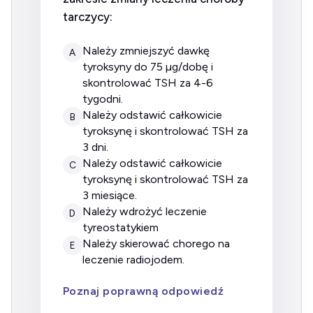
tarczycy:
należy zmniejszyć dawkę
A
tyroksyny do 75 µg/dobę i
skontrolować TSH za 4-6
tygodni.
należy odstawić całkowicie
B
tyroksynę i skontrolować TSH za
3 dni.
należy odstawić całkowicie
C
tyroksynę i skontrolować TSH za
3 miesiące.
należy wdrożyć leczenie
D
tyreostatykiem
należy skierować chorego na
E
leczenie radiojodem.
Poznaj poprawną odpowiedź