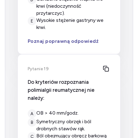
krwi (niedoczynność
przytarczyc).
wysokie stężenie gastryny we
E
krwi.
Poznaj poprawną odpowiedź
Pytanie 19
Do kryteriów rozpoznania
polimialgii reumatycznej nie
należy:
OB > 40 mm/godz.
A
symetryczny obrzęk i ból
B
drobnych stawów rąk.
ból obejmujący obręcz barkową
C