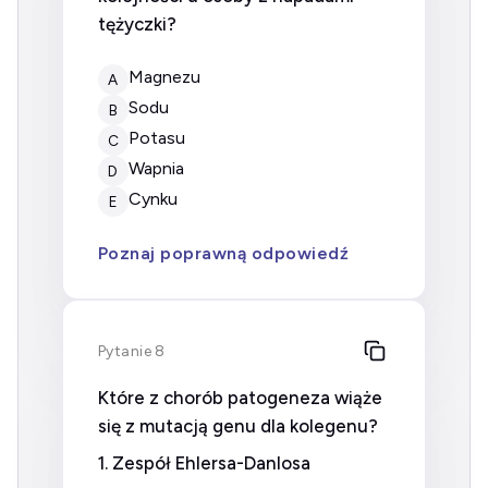
tężyczki?
magnezu
A
sodu
B
potasu
C
wapnia
D
cynku
E
Poznaj poprawną odpowiedź
Pytanie 8
Które z chorób patogeneza wiąże
się z mutacją genu dla kolegenu?
1. Zespół Ehlersa-Danlosa