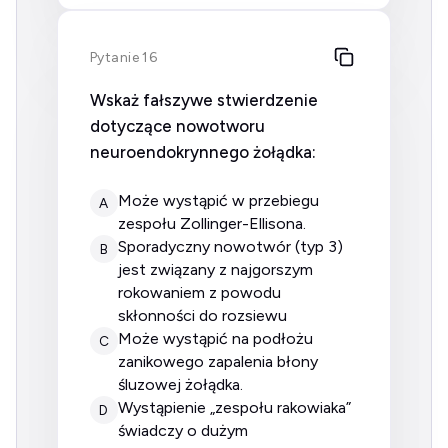
Pytanie 16
Wskaż fałszywe stwierdzenie
dotyczące nowotworu
neuroendokrynnego żołądka:
może wystąpić w przebiegu
A
zespołu Zollinger-Ellisona.
sporadyczny nowotwór (typ 3)
B
jest związany z najgorszym
rokowaniem z powodu
skłonności do rozsiewu
może wystąpić na podłożu
C
zanikowego zapalenia błony
śluzowej żołądka.
wystąpienie „zespołu rakowiaka”
D
świadczy o dużym