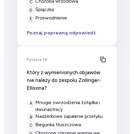
choroba wrzodowa.
C
śpiączka.
D
przewodnienie.
E
Poznaj poprawną odpowiedź
Pytanie 18
Który z wymienionych objawów
nie należy do zespołu Zollinger-
Ellisona?
mnogie owrzodzenia żołądka i
A
dwunastnicy
nadżerkowe zapalenie przełyku.
B
biegunka tłuszczowa.
C
obniżone stężenie wapnia we
D