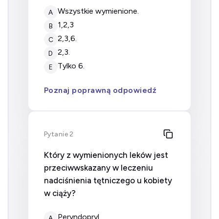
wszystkie wymienione.
A
1,2,3
B
2,3,6.
C
2,3.
D
tylko 6.
E
Poznaj poprawną odpowiedź
Pytanie 2
Który z wymienionych leków jest
przeciwwskazany w leczeniu
nadciśnienia tętniczego u kobiety
w ciąży?
peryndopryl
A