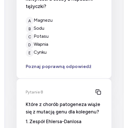
tężyczki?
magnezu
A
sodu
B
potasu
C
wapnia
D
cynku
E
Poznaj poprawną odpowiedź
Pytanie 8
Które z chorób patogeneza wiąże
się z mutacją genu dla kolegenu?
1. Zespół Ehlersa-Danlosa