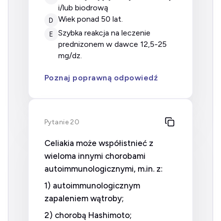
i/lub biodrową
wiek ponad 50 lat.
D
szybka reakcja na leczenie
E
prednizonem w dawce 12,5-25
mg/dz.
Poznaj poprawną odpowiedź
Pytanie 20
Celiakia może współistnieć z
wieloma innymi chorobami
autoimmunologicznymi, m.in. z:
1) autoimmunologicznym
zapaleniem wątroby;
2) chorobą Hashimoto;