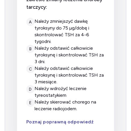
tarczycy:
należy zmniejszyć dawkę
A
tyroksyny do 75 µg/dobę i
skontrolować TSH za 4-6
tygodni.
należy odstawić całkowicie
B
tyroksynę i skontrolować TSH za
3 dni.
należy odstawić całkowicie
C
tyroksynę i skontrolować TSH za
3 miesiące.
należy wdrożyć leczenie
D
tyreostatykiem
należy skierować chorego na
E
leczenie radiojodem.
Poznaj poprawną odpowiedź