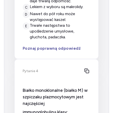
daje trwałą odporność.
lekiem z wyboru są makrolidy.
C
nawet do pół roku może
D
występować kaszel.
trwałe następstwa to
E
upośledzenie umysłowe,
głuchota, padaczka.
Poznaj poprawną odpowiedź
Pytanie 4
Białko monoklonalne (białko M) w
szpiczaku plazmocytowym jest
najczęściej
immunoglobuliną klasy: