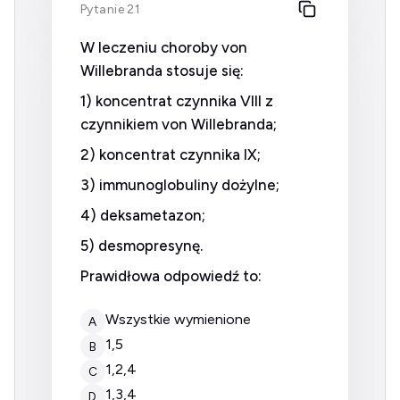
Pytanie 21
W leczeniu choroby von
Willebranda stosuje się:
1) koncentrat czynnika VIII z
czynnikiem von Willebranda;
2) koncentrat czynnika IX;
3) immunoglobuliny dożylne;
4) deksametazon;
5) desmopresynę.
Prawidłowa odpowiedź to:
wszystkie wymienione
A
1,5
B
1,2,4
C
1,3,4
D