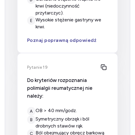
krwi (niedoczynność
przytarczyc).
wysokie stężenie gastryny we
E
krwi.
Poznaj poprawną odpowiedź
Pytanie 19
Do kryteriów rozpoznania
polimialgii reumatycznej nie
należy:
OB > 40 mm/godz.
A
symetryczny obrzęk i ból
B
drobnych stawów rąk.
ból obejmujący obręcz barkową
C