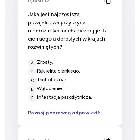
Pytanie 12
Jaka jest najczęstsza
pozajelitowa przyczyna
niedrożności mechanicznej jelita
cienkiego u dorosłych w krajach
rozwiniętych?
zrosty.
A
rak jelita cienkiego.
B
trichobezoar.
C
wgłobienie.
D
infestacja pasożytnicza.
E
Poznaj poprawną odpowiedź