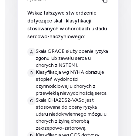
Wskaż fałszywe stwierdzenie
dotyczące skal i klasyfikacji
stosowanych w chorobach układu
sercowo-naczyniowego:
skala GRACE służy ocenie ryzyka
A
zgonu lub zawału serca u
chorych z NSTEMI.
klasyfikacja wg NYHA obrazuje
B
stopień wydolności
czynnościowej u chorych z
przewlekłą niewydolnością serca.
skala CHA2DS2-VASc jest
C
stosowana do oceny ryzyka
udaru niedokrwiennego mózgu u
chorych z żylną chorobą
zakrzepowo-zatorową.
klasyfikacja wg CCS dotyczy
D