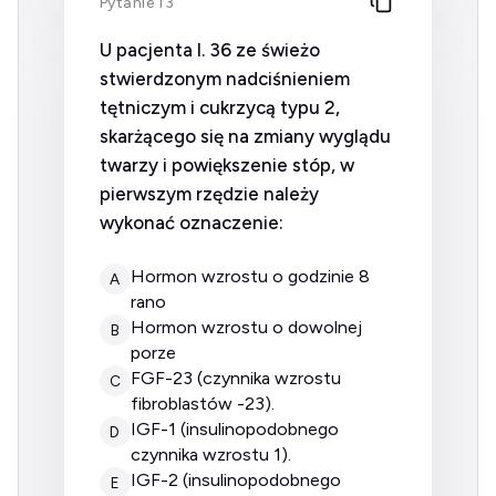
Pytanie 13
U pacjenta l. 36 ze świeżo
stwierdzonym nadciśnieniem
tętniczym i cukrzycą typu 2,
skarżącego się na zmiany wyglądu
twarzy i powiększenie stóp, w
pierwszym rzędzie należy
wykonać oznaczenie:
hormon wzrostu o godzinie 8
A
rano
hormon wzrostu o dowolnej
B
porze
FGF-23 (czynnika wzrostu
C
fibroblastów -23).
IGF-1 (insulinopodobnego
D
czynnika wzrostu 1).
IGF-2 (insulinopodobnego
E