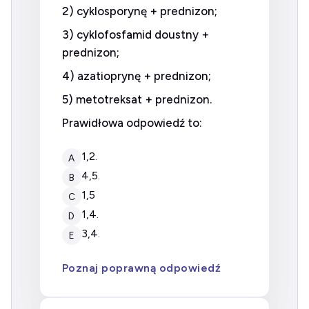
2) cyklosporynę + prednizon;
3) cyklofosfamid doustny +
prednizon;
4) azatioprynę + prednizon;
5) metotreksat + prednizon.
Prawidłowa odpowiedź to:
1,2.
A
4,5.
B
1,5
C
1,4.
D
3,4.
E
Poznaj poprawną odpowiedź