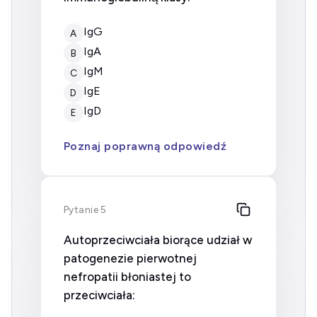
IgG
A
IgA
B
IgM
C
IgE
D
IgD
E
Poznaj poprawną odpowiedź
Pytanie 5
Autoprzeciwciała biorące udział w
patogenezie pierwotnej
nefropatii błoniastej to
przeciwciała: