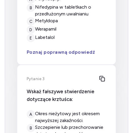
nifedypina w tabletkach o
B
przedłużonym uwalnianiu
metyldopa
C
werapamil
D
labetalol
E
Poznaj poprawną odpowiedź
Pytanie 3
Wskaż fałszywe stwierdzenie
dotyczące krztuśca:
okres nieżytowy jest okresem
A
najwyższej zakaźności.
szczepienie lub przechorowanie
B