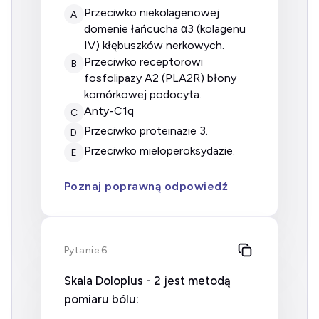
przeciwko niekolagenowej
A
domenie łańcucha α3 (kolagenu
IV) kłębuszków nerkowych.
przeciwko receptorowi
B
fosfolipazy A2 (PLA2R) błony
komórkowej podocyta.
anty-C1q
C
przeciwko proteinazie 3.
D
przeciwko mieloperoksydazie.
E
Poznaj poprawną odpowiedź
Pytanie 6
Skala Doloplus - 2 jest metodą
pomiaru bólu: