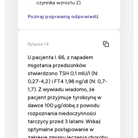
czynnika wzrostu 2).
Poznaj poprawną odpowiedź
Pytanie 14
U pacjenta l. 66, z napadem
migotania przedsionków
stwierdzono TSH 0,1 mIU/l (N:
0,27-4,2) i FT4 1,98 ng/dl (N: 0,7-
1,7). Z wywiadu wiadomo, że
pacjent przyjmuje tyroksynę w
dawce 100 µg/dobę z powodu
rozpoznania niedoczynności
tarczycy przed 3 latami. Wskaż
optymalne postępowanie w
zakresie zmiany leczenia choroby