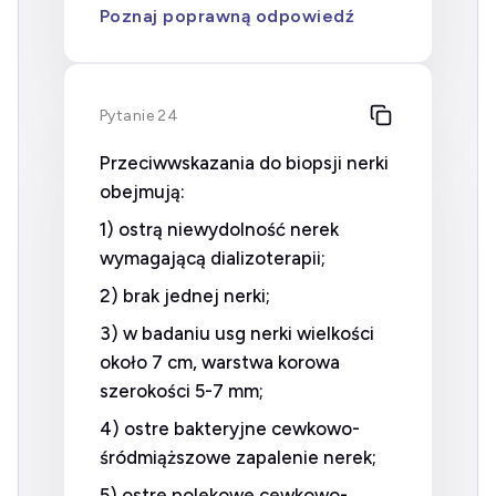
Poznaj poprawną odpowiedź
Pytanie 24
Przeciwwskazania do biopsji nerki
obejmują:
1) ostrą niewydolność nerek
wymagającą dializoterapii;
2) brak jednej nerki;
3) w badaniu usg nerki wielkości
około 7 cm, warstwa korowa
szerokości 5-7 mm;
4) ostre bakteryjne cewkowo-
śródmiąższowe zapalenie nerek;
5) ostre polekowe cewkowo-