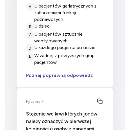
u pacjentów geriatrycznych z
A
zaburzeniami funkcji
poznawczych.
u dzieci.
B
u pacjentów sztucznie
C
wentylowanych.
u każdego pacjenta po urazie
D
w żadnej z powyższych grup
E
pacjentów
Poznaj poprawną odpowiedź
Pytanie 7
Stężenie we krwi których jonów
należy oznaczyć w pierwszej
kolejności u osoby z napadami