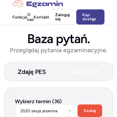
O
Zaloguj
Kup
Funkcje
Kontakt
się
dostęp
nas
Baza pytań.
Przeglądaj pytania egzaminacyjne.
Zdaję PES
Zdaję LEK
Wybierz termin (36)
Szukaj
2020 sesja jesienna