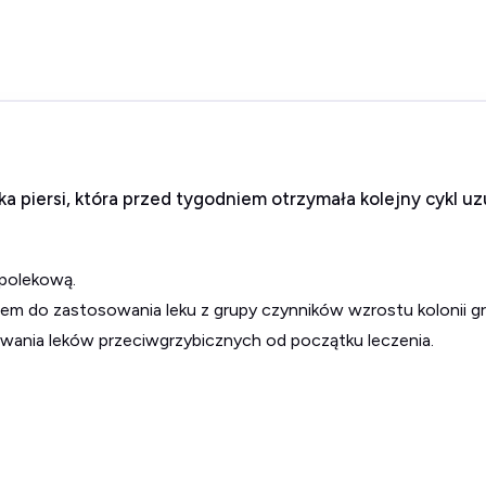
ka piersi, która przed tygodniem otrzymała kolejny cykl u
 polekową.
iem do zastosowania leku z grupy czynników wzrostu kolonii g
wania leków przeciwgrzybicznych od początku leczenia.