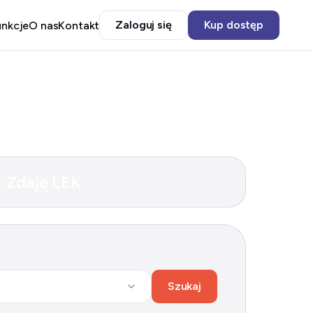
Zaloguj się
Kup dostęp
unkcje
O nas
Kontakt
Zdaję LEK
Szukaj