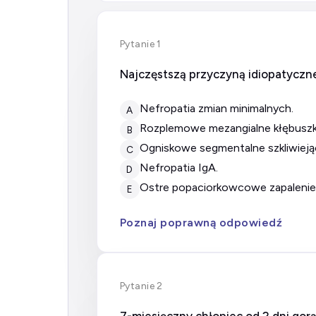
Pytanie 1
Najczęstszą przyczyną idiopatyczn
nefropatia zmian minimalnych.
A
rozplemowe mezangialne kłębuszk
B
ogniskowe segmentalne szkliwiej
C
nefropatia IgA.
D
ostre popaciorkowcowe zapalenie
E
Poznaj poprawną odpowiedź
Pytanie 2