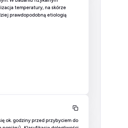
lnym. W badaniu fizykalnym
izacja temperatury, na skórze
ziej prawdopodobną etiologią
się ok. godziny przed przybyciem do
 poniżej). Klasyfikację dolegliwości