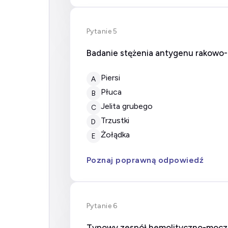
Pytanie 5
Badanie stężenia antygenu rakowo-
Piersi
A
Płuca
B
Jelita grubego
C
Trzustki
D
Żołądka
E
Poznaj poprawną odpowiedź
Pytanie 6
Typowy zespół hemolityczno-moczn