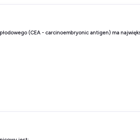
płodowego (CEA - carcinoembryonic antigen) ma najwięks
icowy jest: