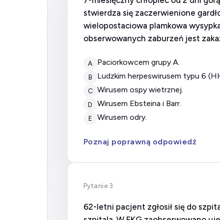
7-miesięczny chłopiec od 2 dni gor
stwierdza się zaczerwienione gardł
wielopostaciowa plamkowa wysypka 
obserwowanych zaburzeń jest zaka
paciorkowcem grupy A.
A
ludzkim herpeswirusem typu 6 (H
B
wirusem ospy wietrznej.
C
wirusem Ebsteina i Barr.
D
wirusem odry.
E
Poznaj poprawną odpowiedź
Pytanie 3
62-letni pacjent zgłosił się do szp
szpitala. W EKG zaobserwowano ujemn