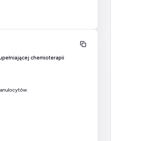
zupełniającej chemioterapii
ranulocytów.