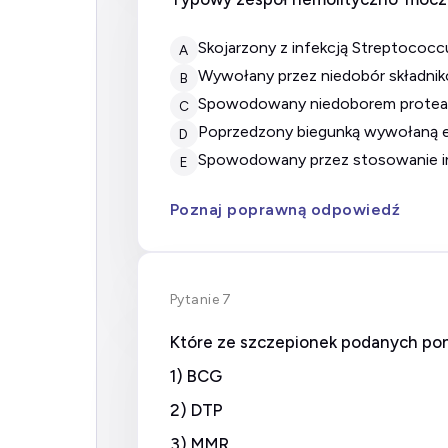
skojarzony z infekcją Streptoco
A
wywołany przez niedobór składni
B
spowodowany niedoborem proteazy
C
poprzedzony biegunką wywołaną 
D
spowodowany przez stosowanie in
E
Poznaj poprawną odpowiedź
Pytanie 7
Które ze szczepionek podanych pon
1) BCG
2) DTP
3) MMR