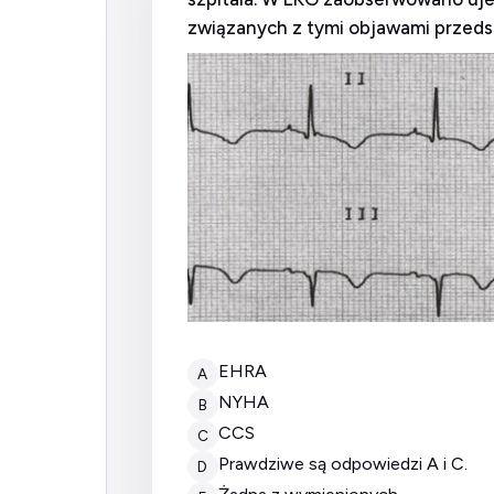
związanych z tymi objawami przedst
EHRA
A
NYHA
B
CCS
C
prawdziwe są odpowiedzi A i C.
D