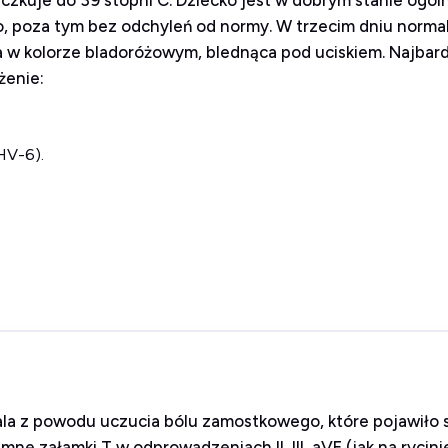
ączkuje do 39 stopni C. Dziecko jest w dobrym stanie ogó
o, poza tym bez odchyleń od normy. W trzecim dniu normal
w kolorze bladoróżowym, blednąca pod uciskiem. Najbard
żenie:
HV-6).
itala z powodu uczucia bólu zamostkowego, które pojawiło 
e załamki T w odprowadzeniach II, III, aVF (jak na rycinie