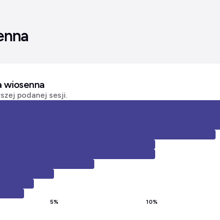
enna
ja wiosenna
zej podanej sesji.
5
%
10
%