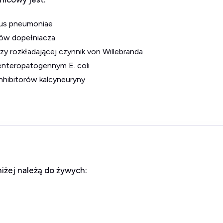
ccus pneumoniae
ków dopełniacza
 rozkładającej czynnik von Willebranda
enteropatogennym E. coli
hibitorów kalcyneuryny
iżej należą do żywych: