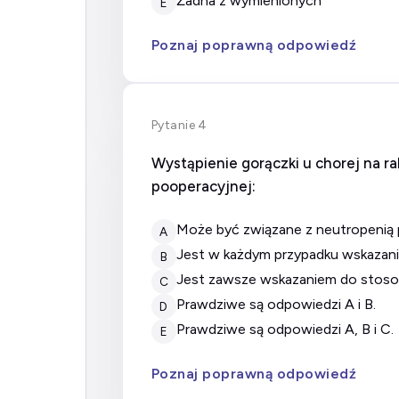
żadna z wymienionych
E
Poznaj poprawną odpowiedź
Pytanie 4
Wystąpienie gorączki u chorej na ra
pooperacyjnej:
może być związane z neutropenią
A
jest w każdym przypadku wskazan
B
jest zawsze wskazaniem do stoso
C
prawdziwe są odpowiedzi A i B.
D
prawdziwe są odpowiedzi A, B i C.
E
Poznaj poprawną odpowiedź