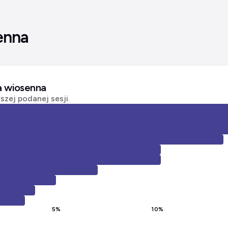
enna
ja wiosenna
zej podanej sesji.
5
%
10
%