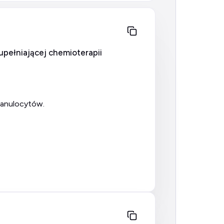
zupełniającej chemioterapii
ranulocytów.