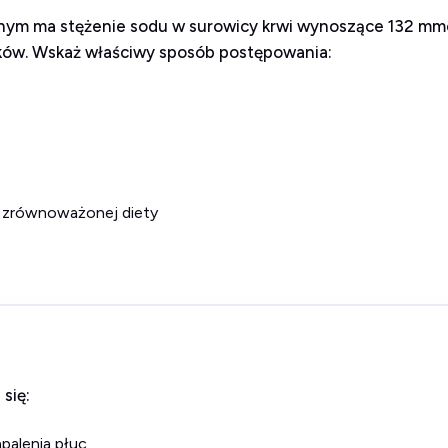
lnym ma stężenie sodu w surowicy krwi wynoszące 132 mmol
leków. Wskaż właściwy sposób postępowania:
 i zrównoważonej diety
się:
apalenia płuc