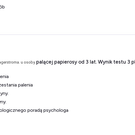
rób
palącej papierosy od 3 lat. Wynik testu 3 p
Fagerstroma. u osoby
lenia
zestania palenia
tyny.
yny.
akologicznego poradą psychologa