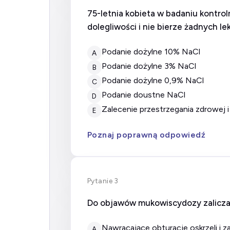
75-letnia kobieta w badaniu kontro
dolegliwości i nie bierze żadnych 
Podanie dożylne 10% NaCl
A
Podanie dożylne 3% NaCl
B
Podanie dożylne 0,9% NaCl
C
Podanie doustne NaCl
D
Zalecenie przestrzegania zdrowej
E
Poznaj poprawną odpowiedź
Pytanie 3
Do objawów mukowiscydozy zalicza 
nawracające obturacje oskrzeli i z
A