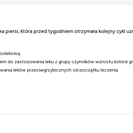
ka piersi, która przed tygodniem otrzymała kolejny cykl u
 polekową.
iem do zastosowania leku z grupy czynników wzrostu kolonii g
wania leków przeciwgrzybicznych od początku leczenia.