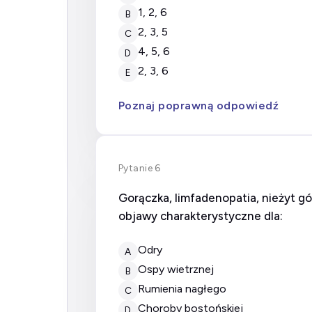
1, 2, 6
B
2, 3, 5
C
4, 5, 6
D
2, 3, 6
E
Poznaj poprawną odpowiedź
Pytanie 6
Gorączka, limfadenopatia, nieżyt 
objawy charakterystyczne dla:
odry
A
ospy wietrznej
B
rumienia nagłego
C
choroby bostońskiej
D