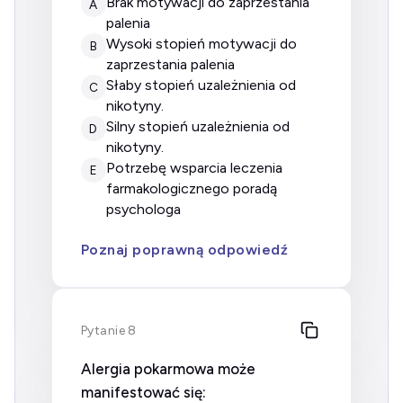
brak motywacji do zaprzestania
A
palenia
wysoki stopień motywacji do
B
zaprzestania palenia
słaby stopień uzależnienia od
C
nikotyny.
silny stopień uzależnienia od
D
nikotyny.
potrzebę wsparcia leczenia
E
farmakologicznego poradą
psychologa
Poznaj poprawną odpowiedź
Pytanie 8
Alergia pokarmowa może
manifestować się: