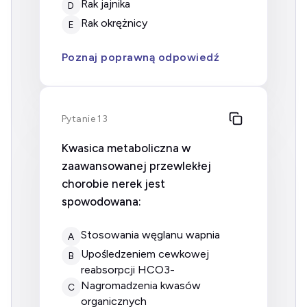
Rak jajnika
D
Rak okrężnicy
E
Poznaj poprawną odpowiedź
Pytanie 13
Kwasica metaboliczna w
zaawansowanej przewlekłej
chorobie nerek jest
spowodowana:
stosowania węglanu wapnia
A
upośledzeniem cewkowej
B
reabsorpcji HCO3-
nagromadzenia kwasów
C
organicznych