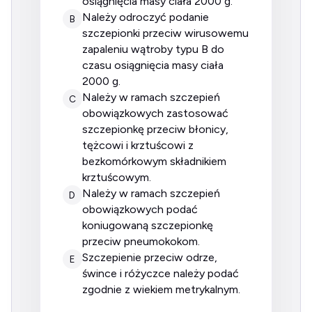
osiągnięcia masy ciała 2000 g.
należy odroczyć podanie
B
szczepionki przeciw wirusowemu
zapaleniu wątroby typu B do
czasu osiągnięcia masy ciała
2000 g.
należy w ramach szczepień
C
obowiązkowych zastosować
szczepionkę przeciw błonicy,
tężcowi i krztuścowi z
bezkomórkowym składnikiem
krztuścowym.
należy w ramach szczepień
D
obowiązkowych podać
koniugowaną szczepionkę
przeciw pneumokokom.
szczepienie przeciw odrze,
E
śwince i różyczce należy podać
zgodnie z wiekiem metrykalnym.