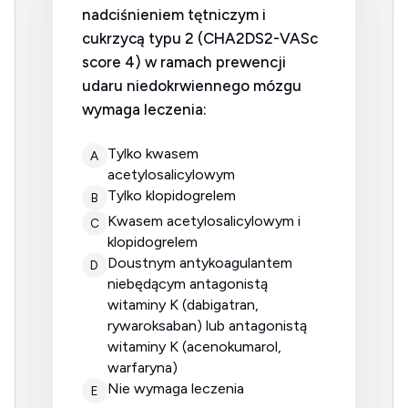
nadciśnieniem tętniczym i
cukrzycą typu 2 (CHA2DS2-VASc
score 4) w ramach prewencji
udaru niedokrwiennego mózgu
wymaga leczenia:
tylko kwasem
A
acetylosalicylowym
tylko klopidogrelem
B
kwasem acetylosalicylowym i
C
klopidogrelem
doustnym antykoagulantem
D
niebędącym antagonistą
witaminy K (dabigatran,
rywaroksaban) lub antagonistą
witaminy K (acenokumarol,
warfaryna)
nie wymaga leczenia
E