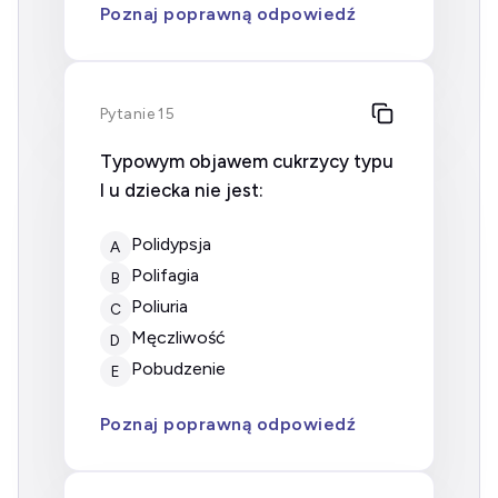
Poznaj poprawną odpowiedź
Pytanie 15
Typowym objawem cukrzycy typu
I u dziecka nie jest:
polidypsja
A
polifagia
B
poliuria
C
męczliwość
D
pobudzenie
E
Poznaj poprawną odpowiedź