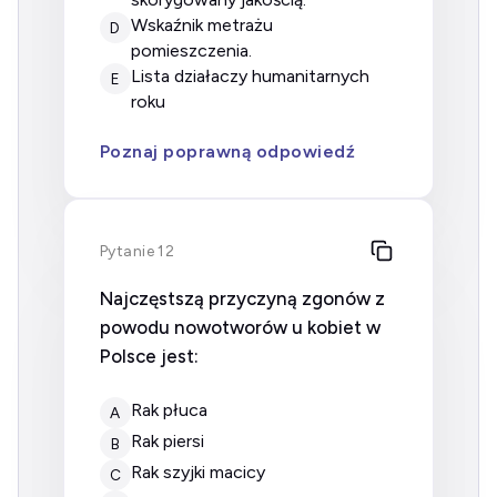
wskaźnik metrażu
D
pomieszczenia.
Lista działaczy humanitarnych
E
roku
Poznaj poprawną odpowiedź
Pytanie 12
Najczęstszą przyczyną zgonów z
powodu nowotworów u kobiet w
Polsce jest:
Rak płuca
A
Rak piersi
B
Rak szyjki macicy
C