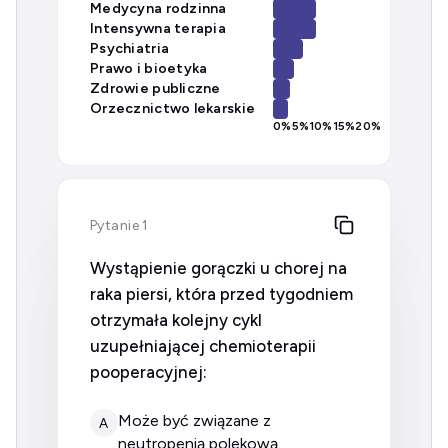
Medycyna rodzinna
Intensywna terapia
Psychiatria
Prawo i bioetyka
Zdrowie publiczne
Orzecznictwo lekarskie
0
%
5
%
10
%
15
%
20
%
Pytanie 1
Wystąpienie gorączki u chorej na
raka piersi, która przed tygodniem
otrzymała kolejny cykl
uzupełniającej chemioterapii
pooperacyjnej:
może być związane z
A
neutropenią polekową.