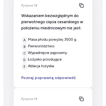
Pytanie 18
Wskazaniem bezwzględnym do
pierwotnego cięcia cesarskiego w
położeniu miednicowym nie jest:
masa płodu powyżej 3500 g.
A
pierworództwo.
B
wypadnięcie pępowiny.
C
łożysko przodujące .
D
ablacja łożyska.
E
Poznaj poprawną odpowiedź
Pytanie 19