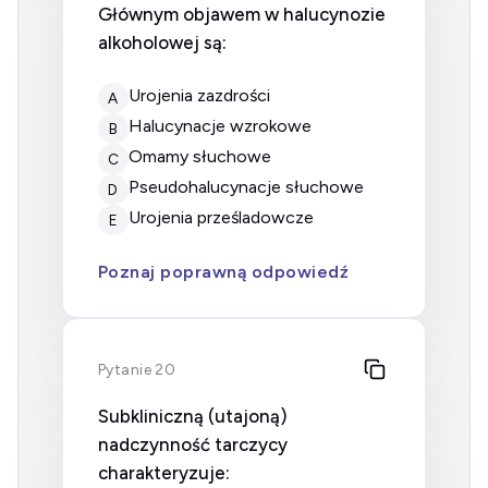
Głównym objawem w halucynozie
alkoholowej są:
urojenia zazdrości
A
halucynacje wzrokowe
B
omamy słuchowe
C
pseudohalucynacje słuchowe
D
urojenia prześladowcze
E
Poznaj poprawną odpowiedź
Pytanie 20
Subkliniczną (utajoną)
nadczynność tarczycy
charakteryzuje: