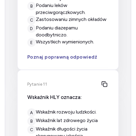
podaniu leków
B
przeciwgorączkowych.
zastosowaniu zimnych okładów
C
podaniu diazepamu
D
doodbytniczo.
wszystkich wymienionych.
E
Poznaj poprawną odpowiedź
Pytanie 11
Wskaźnik HLY oznacza:
wskaźnik rozwoju ludzkości.
A
Wskaźnik lat zdrowego życia
B
wskaźnik długości życia
C
skorygowany jakością.