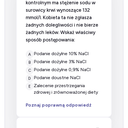
kontrolnym ma stężenie sodu w
surowicy krwi wynoszące 132
mmol/l. Kobieta ta nie zgłasza
żadnych dolegliwości i nie bierze
żadnych leków. Wskaż właściwy
sposób postępowania:
Podanie dożylne 10% NaCl
A
Podanie dożylne 3% NaCl
B
Podanie dożylne 0,9% NaCl
C
Podanie doustne NaCl
D
Zalecenie przestrzegania
E
zdrowej i zrównoważonej diety
Poznaj poprawną odpowiedź