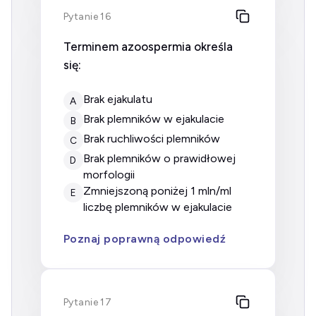
Pytanie 16
Terminem azoospermia określa
się:
brak ejakulatu
A
brak plemników w ejakulacie
B
brak ruchliwości plemników
C
brak plemników o prawidłowej
D
morfologii
zmniejszoną poniżej 1 mln/ml
E
liczbę plemników w ejakulacie
Poznaj poprawną odpowiedź
Pytanie 17