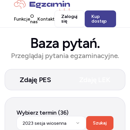
O
Zaloguj
Kup
Funkcje
Kontakt
się
dostęp
nas
Baza pytań.
Przeglądaj pytania egzaminacyjne.
Zdaję PES
Zdaję LEK
Wybierz termin (36)
Szukaj
2023 sesja wiosenna