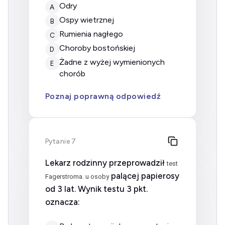
odry
A
ospy wietrznej
B
rumienia nagłego
C
choroby bostońskiej
D
żadne z wyżej wymienionych
E
chorób
Poznaj poprawną odpowiedź
Pytanie 7
Lekarz rodzinny przeprowadził
test
palącej papierosy
Fagerstroma. u osoby
od 3 lat. Wynik testu 3 pkt.
oznacza: