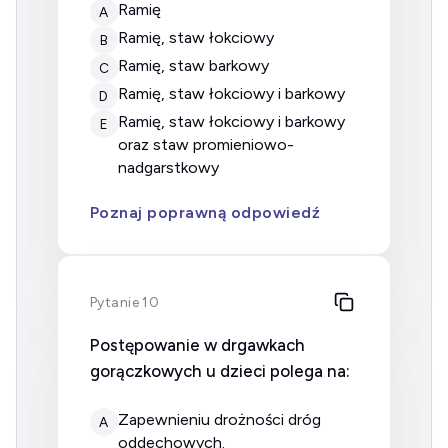
ramię
A
ramię, staw łokciowy
B
ramię, staw barkowy
C
ramię, staw łokciowy i barkowy
D
ramię, staw łokciowy i barkowy
E
oraz staw promieniowo-
nadgarstkowy
Poznaj poprawną odpowiedź
Pytanie 10
Postępowanie w drgawkach
gorączkowych u dzieci polega na:
zapewnieniu drożności dróg
A
oddechowych.