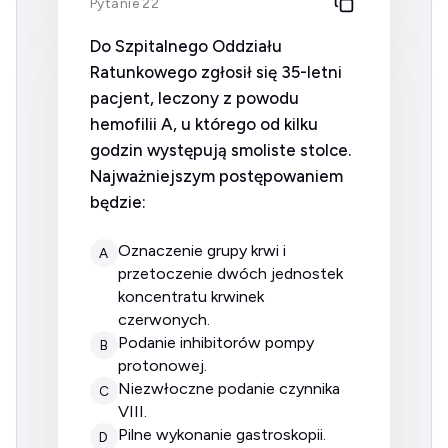
Pytanie 22
Do Szpitalnego Oddziału
Ratunkowego zgłosił się 35-letni
pacjent, leczony z powodu
hemofilii A, u którego od kilku
godzin występują smoliste stolce.
Najważniejszym postępowaniem
będzie:
oznaczenie grupy krwi i
A
przetoczenie dwóch jednostek
koncentratu krwinek
czerwonych.
podanie inhibitorów pompy
B
protonowej.
niezwłoczne podanie czynnika
C
VIII.
pilne wykonanie gastroskopii.
D