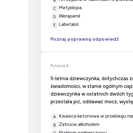
metyldopa
C
werapamil
D
labetalol
E
Poznaj poprawną odpowiedź
Pytanie 4
5-letnia dziewczynka, dotychczas z
świadomości, w stanie ogólnym cię
dziewczynka w ostatnich dwóch tygo
przestała pić, oddawać mocz, wyst
kwasica ketonowa w przebiegu n
A
zatrucie alkoholem
B
przełom nadnerczowy