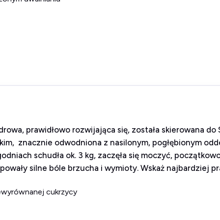
drowa, prawidłowo rozwijająca się, została skierowana d
żkim, znacznie odwodniona z nasilonym, pogłębionym odd
dniach schudła ok. 3 kg, zaczęła się moczyć, początkowo 
ępowały silne bóle brzucha i wymioty. Wskaż najbardziej
iewyrównanej cukrzycy