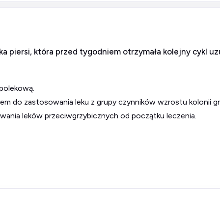
ka piersi, która przed tygodniem otrzymała kolejny cykl u
 polekową.
iem do zastosowania leku z grupy czynników wzrostu kolonii g
wania leków przeciwgrzybicznych od początku leczenia.