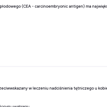
płodowego (CEA - carcinoembryonic antigen) ma najwięks
zeciwwskazany w leczeniu nadciśnienia tętniczego u kobi
użonym uwalnianiu