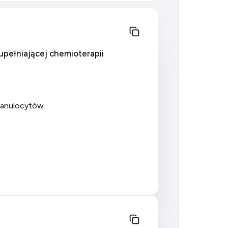
zupełniającej chemioterapii
ranulocytów.