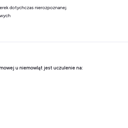
nerek dotychczas nierozpoznanej.
owych
rmowej u niemowląt jest uczulenie na: