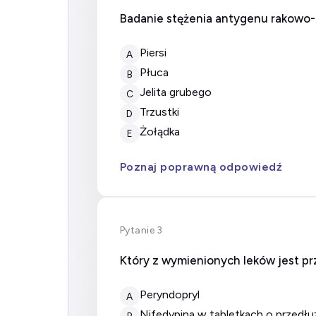
Badanie stężenia antygenu rakowo-
Piersi
A
Płuca
B
Jelita grubego
C
Trzustki
D
Żołądka
E
Poznaj poprawną odpowiedź
Pytanie 3
Który z wymienionych leków jest pr
peryndopryl
A
nifedypina w tabletkach o przedł
B