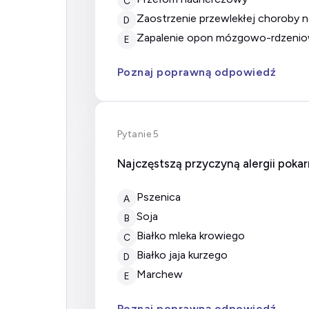
C
zaostrzenie przewlekłej choroby 
D
zapalenie opon mózgowo-rdzeni
E
Poznaj poprawną odpowiedź
Pytanie 5
Najczęstszą przyczyną alergii poka
pszenica
A
soja
B
białko mleka krowiego
C
białko jaja kurzego
D
marchew
E
Poznaj poprawną odpowiedź