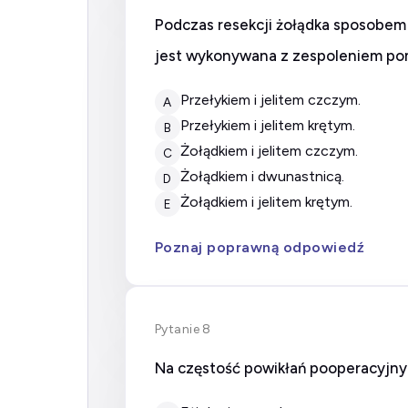
Podczas resekcji żołądka sposobem
jest wykonywana z zespoleniem po
przełykiem i jelitem czczym.
A
przełykiem i jelitem krętym.
B
żołądkiem i jelitem czczym.
C
żołądkiem i dwunastnicą.
D
żołądkiem i jelitem krętym.
E
Poznaj poprawną odpowiedź
Pytanie 8
Na częstość powikłań pooperacyjny