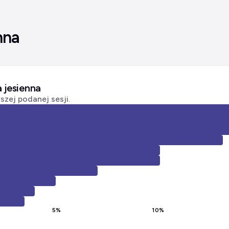
nna
a jesienna
zej podanej sesji.
5
%
10
%