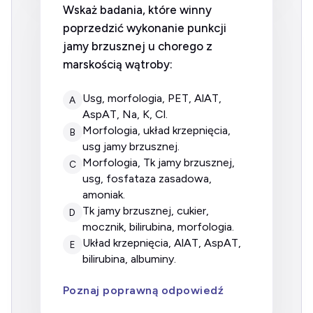
Wskaż badania, które winny
poprzedzić wykonanie punkcji
jamy brzusznej u chorego z
marskością wątroby:
usg, morfologia, PET, AlAT,
A
AspAT, Na, K, Cl.
morfologia, układ krzepnięcia,
B
usg jamy brzusznej.
morfologia, Tk jamy brzusznej,
C
usg, fosfataza zasadowa,
amoniak.
Tk jamy brzusznej, cukier,
D
mocznik, bilirubina, morfologia.
układ krzepnięcia, AlAT, AspAT,
E
bilirubina, albuminy.
Poznaj poprawną odpowiedź