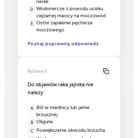
nerek
wodonercze z powodu ucisku
D
ciężarnej macicy na moczowód
ostre zapalenie pęcherza
E
moczowego
Poznaj poprawną odpowiedź
Pytanie 3
Do objawów raka jajnika nie
należy:
ból w miednicy lub jamie
A
brzusznej
oliguria
B
powiększenie obwodu brzucha
C