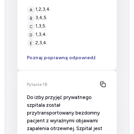
1,2,3,4.
A
3,4,5.
B
1,3,5.
C
1,3,4.
D
2,3,4.
E
Poznaj poprawną odpowiedź
Pytanie 18
Do izby przyjęć prywatnego
szpitala został
przytransportowany bezdomny
pacjent z wyraźnymi objawami
zapalenia otrzewnej. Szpital jest