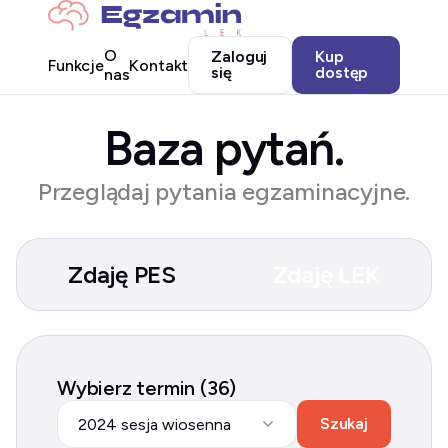
O
Zaloguj
Kup
Funkcje
Kontakt
się
dostęp
nas
Baza pytań.
Przeglądaj pytania egzaminacyjne.
Zdaję PES
Zdaję LEK
Wybierz termin (36)
Szukaj
2024 sesja wiosenna