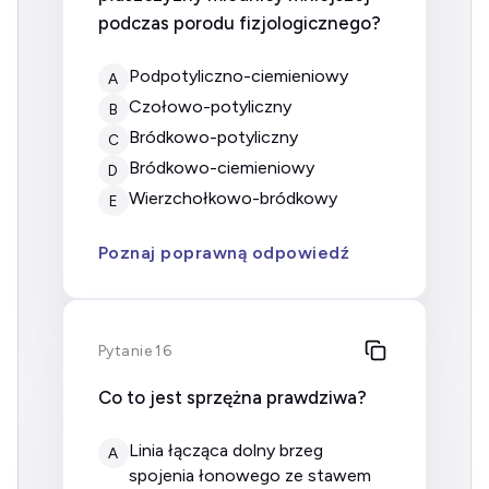
podczas porodu fizjologicznego?
podpotyliczno-ciemieniowy
A
czołowo-potyliczny
B
bródkowo-potyliczny
C
bródkowo-ciemieniowy
D
wierzchołkowo-bródkowy
E
Poznaj poprawną odpowiedź
Pytanie 16
Co to jest sprzężna prawdziwa?
linia łącząca dolny brzeg
A
spojenia łonowego ze stawem