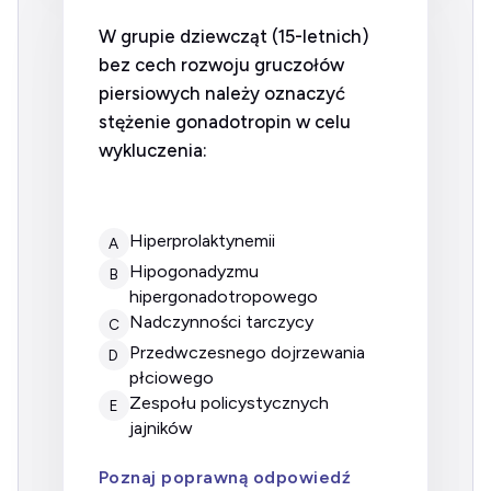
W grupie dziewcząt (15-letnich)
bez cech rozwoju gruczołów
piersiowych należy oznaczyć
stężenie gonadotropin w celu
wykluczenia:
Hiperprolaktynemii
A
Hipogonadyzmu
B
hipergonadotropowego
Nadczynności tarczycy
C
Przedwczesnego dojrzewania
D
płciowego
Zespołu policystycznych
E
jajników
Poznaj poprawną odpowiedź