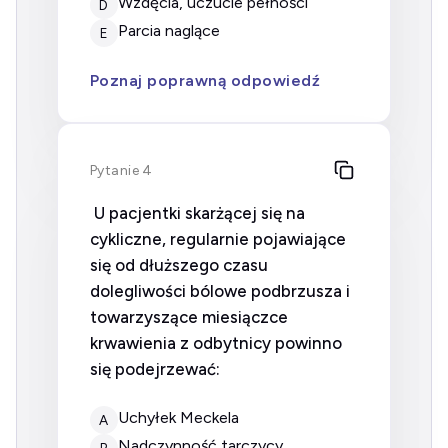
wzdęcia, uczucie pełności
D
parcia naglące
E
Poznaj poprawną odpowiedź
Pytanie 4
U pacjentki skarżącej się na
cykliczne, regularnie pojawiające
się od dłuższego czasu
dolegliwości bólowe podbrzusza i
towarzyszące miesiączce
krwawienia z odbytnicy powinno
się podejrzewać:
uchyłek Meckela
A
nadczynność tarczycy
B