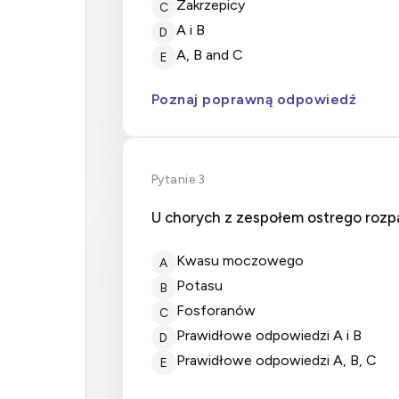
zakrzepicy
C
A i B
D
A, B and C
E
Poznaj poprawną odpowiedź
Pytanie 3
U chorych z zespołem ostrego rozp
kwasu moczowego
A
potasu
B
fosforanów
C
prawidłowe odpowiedzi A i B
D
prawidłowe odpowiedzi A, B, C
E