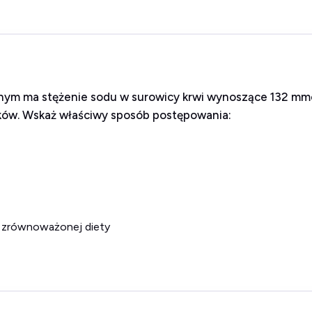
lnym ma stężenie sodu w surowicy krwi wynoszące 132 mmol
leków. Wskaż właściwy sposób postępowania:
 i zrównoważonej diety