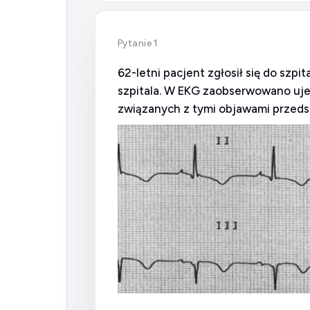
Pytanie 1
62-letni pacjent zgłosił się do szp
szpitala. W EKG zaobserwowano ujemn
związanych z tymi objawami przedst