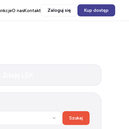
Zaloguj się
Kup dostęp
unkcje
O nas
Kontakt
Zdaję LEK
Szukaj