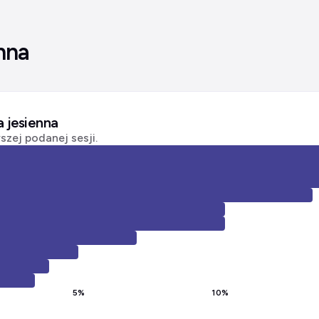
nna
a jesienna
zej podanej sesji.
5
%
10
%