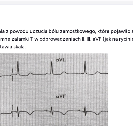
itala z powodu uczucia bólu zamostkowego, które pojawiło 
e załamki T w odprowadzeniach II, III, aVF (jak na rycinie
awia skala: