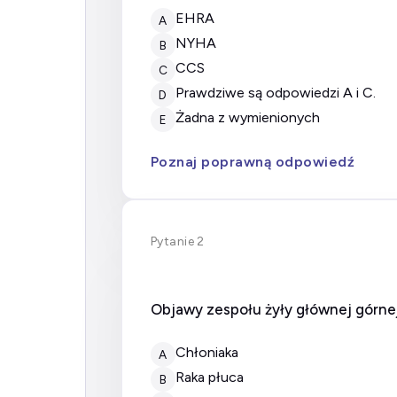
EHRA
A
NYHA
B
CCS
C
prawdziwe są odpowiedzi A i C.
D
żadna z wymienionych
E
Poznaj poprawną odpowiedź
Pytanie 2
Objawy zespołu żyły głównej górn
chłoniaka
A
raka płuca
B