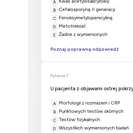
kwas acetylosalicylowy
A
cefalosporynę II generacji
B
fenoksymetylopenicylinę
C
metotreksat
D
żadne z wymienionych
E
Poznaj poprawną odpowiedź
Pytanie 7
U pacjenta z objawami ostrej pokrz
morfologii z rozmazem i CRP
A
punktowych testów skórnych
B
testów fizykalnych
C
wszystkich wymienionych badań
D