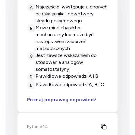
najczęściej występuje u chorych
A
na raka jajnika i nowotwory
układu pokarmowego
może mieć charakter
B
mechaniczny lub może być
następstwem zaburzeń
metabolicznych
jest zawsze wskazaniem do
C
stosowania analogów
somatostatyny
prawidłowe odpowiedzi A i B
D
prawidłowe odpowiedzi A, B i C
E
Poznaj poprawną odpowiedź
Pytanie 14