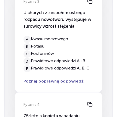
Pytanie 3
U chorych z zespołem ostrego
rozpadu nowotworu występuje w
surowicy wzrost stężenia:
kwasu moczowego
A
potasu
B
fosforanów
C
prawidłowe odpowiedzi A i B
D
prawidłowe odpowiedzi A, B, C
E
Poznaj poprawną odpowiedź
Pytanie 4
75-letnia kobieta w badaniu