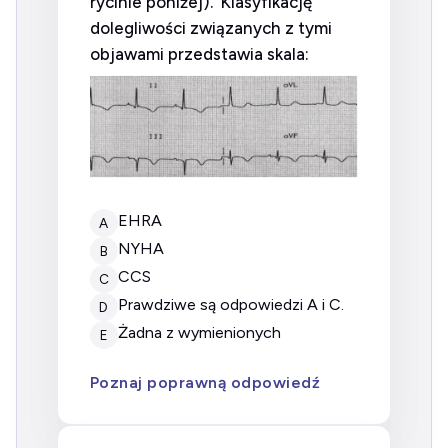
rycinie poniżej). Klasyfikację
dolegliwości związanych z tymi
objawami przedstawia skala:
EHRA
A
NYHA
B
CCS
C
prawdziwe są odpowiedzi A i C.
D
żadna z wymienionych
E
Poznaj poprawną odpowiedź