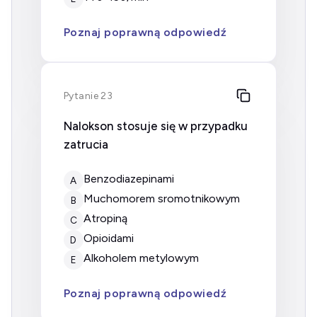
Poznaj poprawną odpowiedź
Pytanie 23
Nalokson stosuje się w przypadku
zatrucia
benzodiazepinami
A
muchomorem sromotnikowym
B
atropiną
C
opioidami
D
alkoholem metylowym
E
Poznaj poprawną odpowiedź