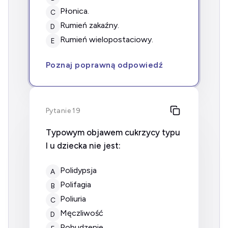
płonica.
C
rumień zakaźny.
D
rumień wielopostaciowy.
E
Poznaj poprawną odpowiedź
Pytanie 19
Typowym objawem cukrzycy typu
I u dziecka nie jest:
polidypsja
A
polifagia
B
poliuria
C
męczliwość
D
pobudzenie