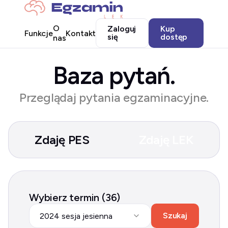
O
Zaloguj
Kup
Funkcje
Kontakt
się
dostęp
nas
Baza pytań.
Przeglądaj pytania egzaminacyjne.
Zdaję PES
Zdaję LEK
Wybierz termin (36)
Szukaj
2024 sesja jesienna