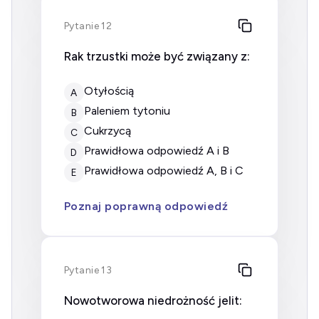
Pytanie 12
Rak trzustki może być związany z:
otyłością
A
paleniem tytoniu
B
cukrzycą
C
prawidłowa odpowiedź A i B
D
prawidłowa odpowiedź A, B i C
E
Poznaj poprawną odpowiedź
Pytanie 13
Nowotworowa niedrożność jelit: