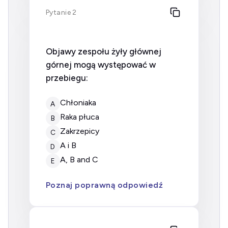
Pytanie 2
Objawy zespołu żyły głównej
górnej mogą występować w
przebiegu:
chłoniaka
A
raka płuca
B
zakrzepicy
C
A i B
D
A, B and C
E
Poznaj poprawną odpowiedź