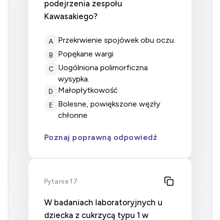
podejrzenia zespołu
Kawasakiego?
Przekrwienie spojówek obu oczu.
A
Popękane wargi
B
Uogólniona polimorficzna
C
wysypka.
Małopłytkowość
D
Bolesne, powiększone węzły
E
chłonne
Poznaj poprawną odpowiedź
Pytanie 17
W badaniach laboratoryjnych u
dziecka z cukrzycą typu 1 w