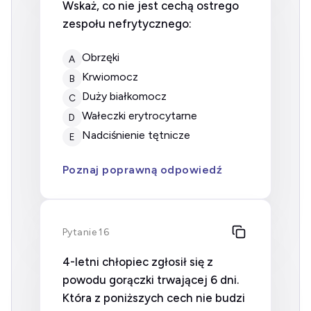
Wskaż, co nie jest cechą ostrego
zespołu nefrytycznego:
Obrzęki
A
Krwiomocz
B
Duży białkomocz
C
Wałeczki erytrocytarne
D
Nadciśnienie tętnicze
E
Poznaj poprawną odpowiedź
Pytanie 16
4-letni chłopiec zgłosił się z
powodu gorączki trwającej 6 dni.
Która z poniższych cech nie budzi