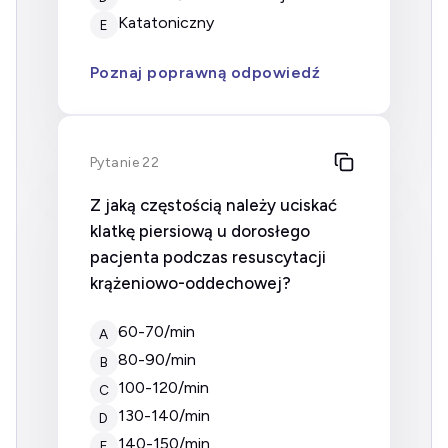
Katatoniczny
E
Poznaj poprawną odpowiedź
Pytanie 22
Z jaką częstością należy uciskać
klatkę piersiową u dorosłego
pacjenta podczas resuscytacji
krążeniowo-oddechowej?
60-70/min
A
80-90/min
B
100-120/min
C
130-140/min
D
140-150/min
E