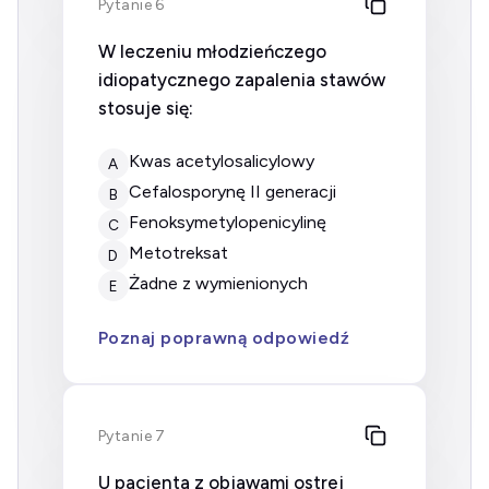
Pytanie 6
W leczeniu młodzieńczego
idiopatycznego zapalenia stawów
stosuje się:
kwas acetylosalicylowy
A
cefalosporynę II generacji
B
fenoksymetylopenicylinę
C
metotreksat
D
żadne z wymienionych
E
Poznaj poprawną odpowiedź
Pytanie 7
U pacjenta z objawami ostrej