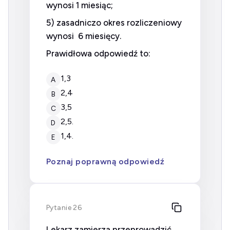
wynosi 1 miesiąc;
5) zasadniczo okres rozliczeniowy
wynosi 6 miesięcy.
Prawidłowa odpowiedź to:
1,3
A
2,4
B
3,5
C
2,5.
D
1,4.
E
Poznaj poprawną odpowiedź
Pytanie 26
Lekarz zamierza przeprowadzić