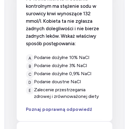
kontrolnym ma stężenie sodu w
surowicy krwi wynoszące 132
mmol/l. Kobieta ta nie zgłasza
żadnych dolegliwości i nie bierze
żadnych leków. Wskaż właściwy
sposób postępowania:
Podanie dożylne 10% NaCl
A
Podanie dożylne 3% NaCl
B
Podanie dożylne 0,9% NaCl
C
Podanie doustne NaCl
D
Zalecenie przestrzegania
E
zdrowej i zrównoważonej diety
Poznaj poprawną odpowiedź