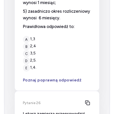
wynosi 1 miesiąc;
5) zasadniczo okres rozliczeniowy
wynosi 6 miesięcy.
Prawidłowa odpowiedź to:
1,3
A
2,4
B
3,5
C
2,5.
D
1,4.
E
Poznaj poprawną odpowiedź
Pytanie 26
Lekarz zamierza przeprowadzić