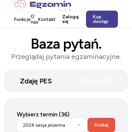
O
Zaloguj
Kup
Funkcje
Kontakt
się
dostęp
nas
Baza pytań.
Przeglądaj pytania egzaminacyjne.
Zdaję PES
Zdaję LEK
Wybierz termin (36)
Szukaj
2024 sesja jesienna