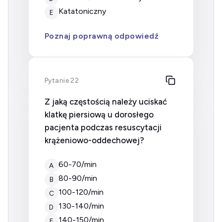
Katatoniczny
E
Poznaj poprawną odpowiedź
Pytanie 22
Z jaką częstością należy uciskać
klatkę piersiową u dorosłego
pacjenta podczas resuscytacji
krążeniowo-oddechowej?
60-70/min
A
80-90/min
B
100-120/min
C
130-140/min
D
140-150/min
E