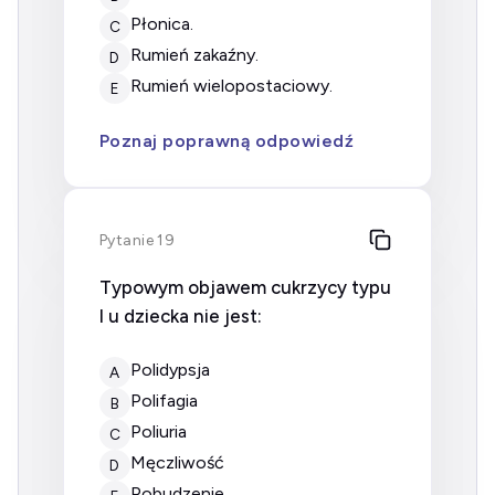
płonica.
C
rumień zakaźny.
D
rumień wielopostaciowy.
E
Poznaj poprawną odpowiedź
Pytanie 19
Typowym objawem cukrzycy typu
I u dziecka nie jest:
polidypsja
A
polifagia
B
poliuria
C
męczliwość
D
pobudzenie