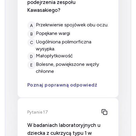
podejrzenia zespołu
Kawasakiego?
Przekrwienie spojówek obu oczu.
A
Popękane wargi
B
Uogólniona polimorficzna
C
wysypka.
Małopłytkowość
D
Bolesne, powiększone węzły
E
chłonne
Poznaj poprawną odpowiedź
Pytanie 17
W badaniach laboratoryjnych u
dziecka z cukrzycą typu 1 w