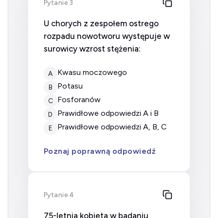
Pytanie 3
U chorych z zespołem ostrego
rozpadu nowotworu występuje w
surowicy wzrost stężenia:
kwasu moczowego
A
potasu
B
fosforanów
C
prawidłowe odpowiedzi A i B
D
prawidłowe odpowiedzi A, B, C
E
Poznaj poprawną odpowiedź
Pytanie 4
75-letnia kobieta w badaniu