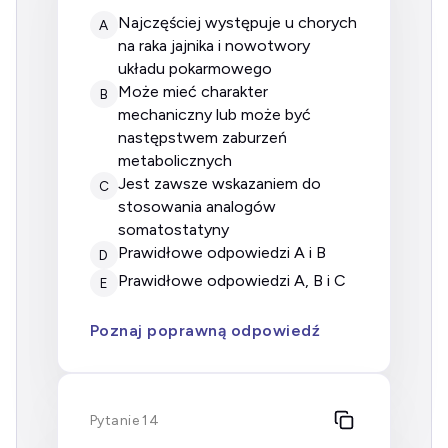
najczęściej występuje u chorych
A
na raka jajnika i nowotwory
układu pokarmowego
może mieć charakter
B
mechaniczny lub może być
następstwem zaburzeń
metabolicznych
jest zawsze wskazaniem do
C
stosowania analogów
somatostatyny
prawidłowe odpowiedzi A i B
D
prawidłowe odpowiedzi A, B i C
E
Poznaj poprawną odpowiedź
Pytanie 14