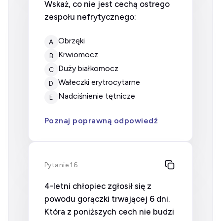
Wskaż, co nie jest cechą ostrego
zespołu nefrytycznego:
Obrzęki
A
Krwiomocz
B
Duży białkomocz
C
Wałeczki erytrocytarne
D
Nadciśnienie tętnicze
E
Poznaj poprawną odpowiedź
Pytanie 16
4-letni chłopiec zgłosił się z
powodu gorączki trwającej 6 dni.
Która z poniższych cech nie budzi