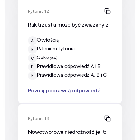
Pytanie 12
Rak trzustki może być związany z:
otyłością
A
paleniem tytoniu
B
cukrzycą
C
prawidłowa odpowiedź A i B
D
prawidłowa odpowiedź A, B i C
E
Poznaj poprawną odpowiedź
Pytanie 13
Nowotworowa niedrożność jelit: