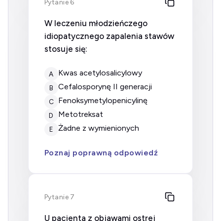
Pytanie 6
W leczeniu młodzieńczego
idiopatycznego zapalenia stawów
stosuje się:
kwas acetylosalicylowy
A
cefalosporynę II generacji
B
fenoksymetylopenicylinę
C
metotreksat
D
żadne z wymienionych
E
Poznaj poprawną odpowiedź
Pytanie 7
U pacjenta z objawami ostrej