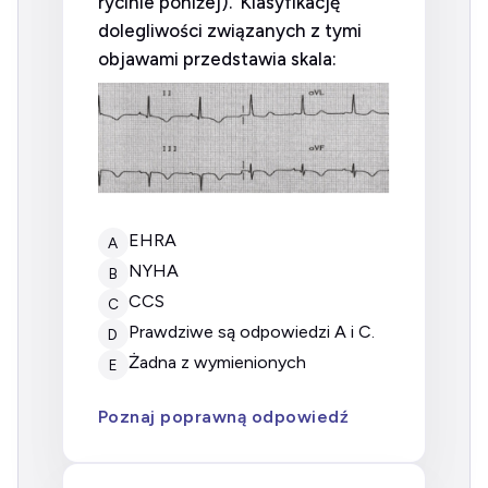
rycinie poniżej). Klasyfikację
dolegliwości związanych z tymi
objawami przedstawia skala:
EHRA
A
NYHA
B
CCS
C
prawdziwe są odpowiedzi A i C.
D
żadna z wymienionych
E
Poznaj poprawną odpowiedź