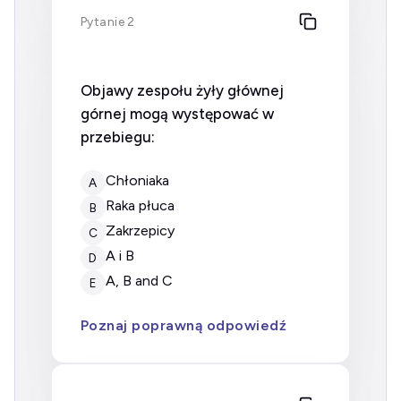
Pytanie 2
Objawy zespołu żyły głównej
górnej mogą występować w
przebiegu:
chłoniaka
A
raka płuca
B
zakrzepicy
C
A i B
D
A, B and C
E
Poznaj poprawną odpowiedź