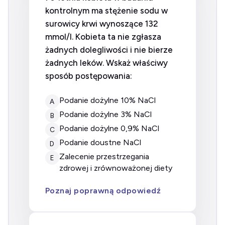
kontrolnym ma stężenie sodu w
surowicy krwi wynoszące 132
mmol/l. Kobieta ta nie zgłasza
żadnych dolegliwości i nie bierze
żadnych leków. Wskaż właściwy
sposób postępowania:
Podanie dożylne 10% NaCl
A
Podanie dożylne 3% NaCl
B
Podanie dożylne 0,9% NaCl
C
Podanie doustne NaCl
D
Zalecenie przestrzegania
E
zdrowej i zrównoważonej diety
Poznaj poprawną odpowiedź