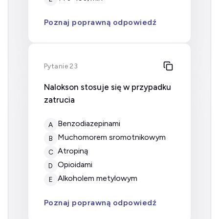
Poznaj poprawną odpowiedź
Pytanie 23
Nalokson stosuje się w przypadku
zatrucia
benzodiazepinami
A
muchomorem sromotnikowym
B
atropiną
C
opioidami
D
alkoholem metylowym
E
Poznaj poprawną odpowiedź