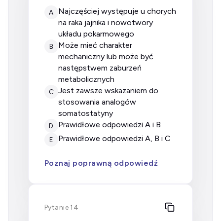
najczęściej występuje u chorych
A
na raka jajnika i nowotwory
układu pokarmowego
może mieć charakter
B
mechaniczny lub może być
następstwem zaburzeń
metabolicznych
jest zawsze wskazaniem do
C
stosowania analogów
somatostatyny
prawidłowe odpowiedzi A i B
D
prawidłowe odpowiedzi A, B i C
E
Poznaj poprawną odpowiedź
Pytanie 14