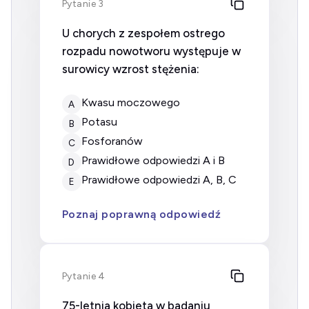
Pytanie 3
U chorych z zespołem ostrego
rozpadu nowotworu występuje w
surowicy wzrost stężenia:
kwasu moczowego
A
potasu
B
fosforanów
C
prawidłowe odpowiedzi A i B
D
prawidłowe odpowiedzi A, B, C
E
Poznaj poprawną odpowiedź
Pytanie 4
75-letnia kobieta w badaniu