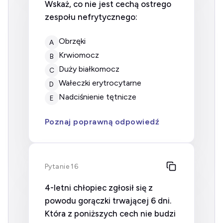
Wskaż, co nie jest cechą ostrego
zespołu nefrytycznego:
Obrzęki
A
Krwiomocz
B
Duży białkomocz
C
Wałeczki erytrocytarne
D
Nadciśnienie tętnicze
E
Poznaj poprawną odpowiedź
Pytanie 16
4-letni chłopiec zgłosił się z
powodu gorączki trwającej 6 dni.
Która z poniższych cech nie budzi