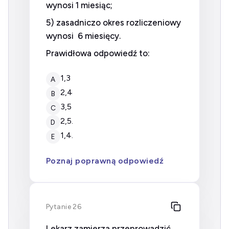
wynosi 1 miesiąc;
5) zasadniczo okres rozliczeniowy
wynosi 6 miesięcy.
Prawidłowa odpowiedź to:
1,3
A
2,4
B
3,5
C
2,5.
D
1,4.
E
Poznaj poprawną odpowiedź
Pytanie 26
Lekarz zamierza przeprowadzić