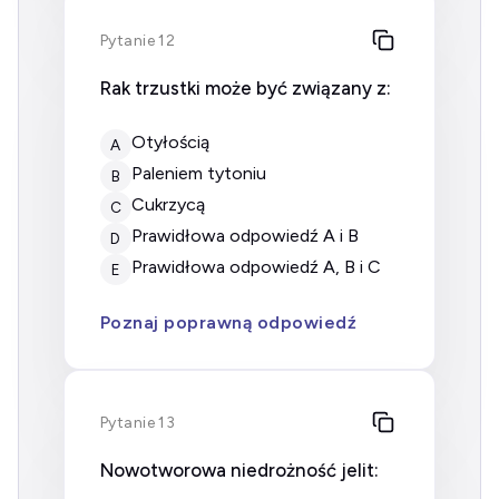
Pytanie 12
Rak trzustki może być związany z:
otyłością
A
paleniem tytoniu
B
cukrzycą
C
prawidłowa odpowiedź A i B
D
prawidłowa odpowiedź A, B i C
E
Poznaj poprawną odpowiedź
Pytanie 13
Nowotworowa niedrożność jelit: