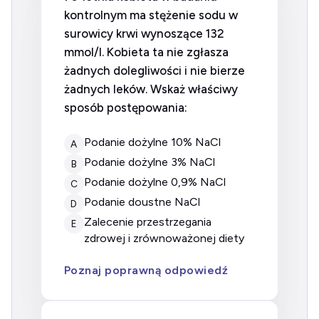
kontrolnym ma stężenie sodu w
surowicy krwi wynoszące 132
mmol/l. Kobieta ta nie zgłasza
żadnych dolegliwości i nie bierze
żadnych leków. Wskaż właściwy
sposób postępowania:
Podanie dożylne 10% NaCl
A
Podanie dożylne 3% NaCl
B
Podanie dożylne 0,9% NaCl
C
Podanie doustne NaCl
D
Zalecenie przestrzegania
E
zdrowej i zrównoważonej diety
Poznaj poprawną odpowiedź