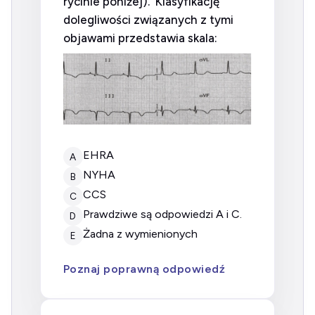
rycinie poniżej). Klasyfikację
dolegliwości związanych z tymi
objawami przedstawia skala:
EHRA
A
NYHA
B
CCS
C
prawdziwe są odpowiedzi A i C.
D
żadna z wymienionych
E
Poznaj poprawną odpowiedź