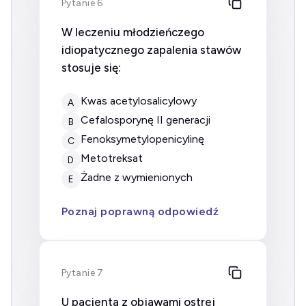
Pytanie 6
W leczeniu młodzieńczego
idiopatycznego zapalenia stawów
stosuje się:
kwas acetylosalicylowy
A
cefalosporynę II generacji
B
fenoksymetylopenicylinę
C
metotreksat
D
żadne z wymienionych
E
Poznaj poprawną odpowiedź
Pytanie 7
U pacjenta z objawami ostrej