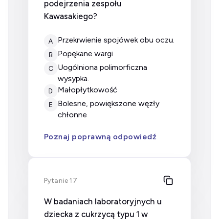
podejrzenia zespołu
Kawasakiego?
Przekrwienie spojówek obu oczu.
A
Popękane wargi
B
Uogólniona polimorficzna
C
wysypka.
Małopłytkowość
D
Bolesne, powiększone węzły
E
chłonne
Poznaj poprawną odpowiedź
Pytanie 17
W badaniach laboratoryjnych u
dziecka z cukrzycą typu 1 w