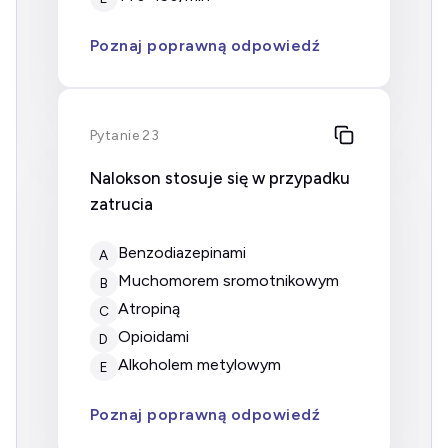
Poznaj poprawną odpowiedź
Pytanie 23
Nalokson stosuje się w przypadku
zatrucia
benzodiazepinami
A
muchomorem sromotnikowym
B
atropiną
C
opioidami
D
alkoholem metylowym
E
Poznaj poprawną odpowiedź