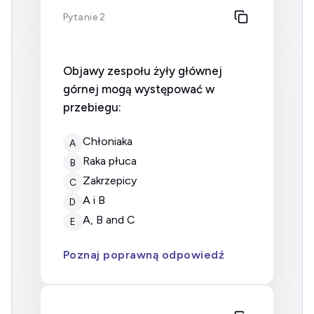
Pytanie 2
Objawy zespołu żyły głównej
górnej mogą występować w
przebiegu:
chłoniaka
A
raka płuca
B
zakrzepicy
C
A i B
D
A, B and C
E
Poznaj poprawną odpowiedź