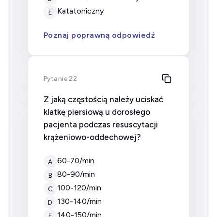
Katatoniczny
E
Poznaj poprawną odpowiedź
Pytanie 22
Z jaką częstością należy uciskać
klatkę piersiową u dorosłego
pacjenta podczas resuscytacji
krążeniowo-oddechowej?
60-70/min
A
80-90/min
B
100-120/min
C
130-140/min
D
140-150/min
E