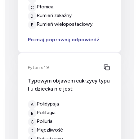
płonica.
C
rumień zakaźny.
D
rumień wielopostaciowy.
E
Poznaj poprawną odpowiedź
Pytanie 19
Typowym objawem cukrzycy typu
I u dziecka nie jest:
polidypsja
A
polifagia
B
poliuria
C
męczliwość
D
pobudzenie