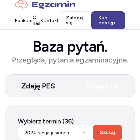
O
Zaloguj
Kup
Funkcje
Kontakt
się
dostęp
nas
Baza pytań.
Przeglądaj pytania egzaminacyjne.
Zdaję PES
Zdaję LEK
Wybierz termin (36)
Szukaj
2024 sesja jesienna