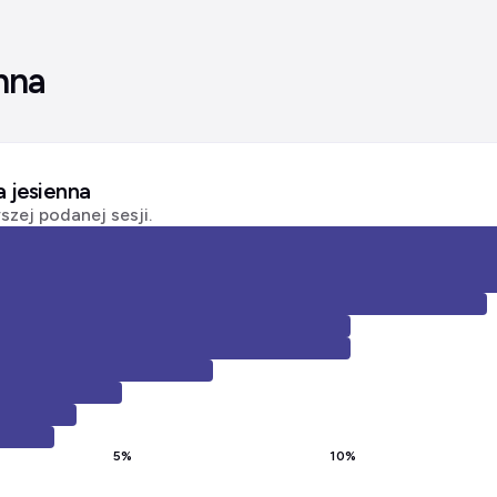
nna
a jesienna
zej podanej sesji.
5
%
10
%