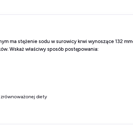
lnym ma stężenie sodu w surowicy krwi wynoszące 132 mmol
leków. Wskaż właściwy sposób postępowania:
 i zrównoważonej diety