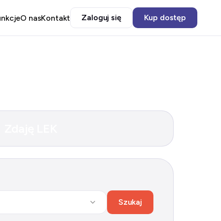
Zaloguj się
Kup dostęp
unkcje
O nas
Kontakt
Zdaję LEK
Szukaj