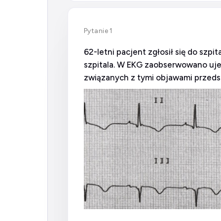
Pytanie 1
62-letni pacjent zgłosił się do szp
szpitala. W EKG zaobserwowano ujemn
związanych z tymi objawami przedst