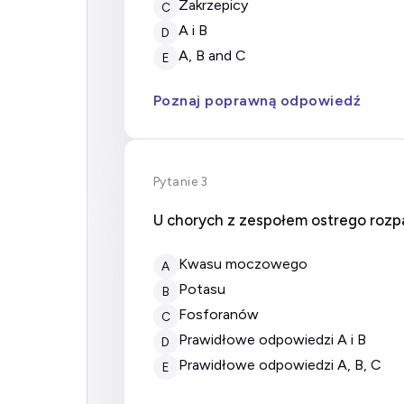
zakrzepicy
C
A i B
D
A, B and C
E
Poznaj poprawną odpowiedź
Pytanie 3
U chorych z zespołem ostrego rozp
kwasu moczowego
A
potasu
B
fosforanów
C
prawidłowe odpowiedzi A i B
D
prawidłowe odpowiedzi A, B, C
E