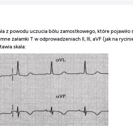
itala z powodu uczucia bólu zamostkowego, które pojawiło 
e załamki T w odprowadzeniach II, III, aVF (jak na rycinie
awia skala: