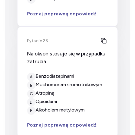
Poznaj poprawną odpowiedź
Pytanie 23
Nalokson stosuje się w przypadku
zatrucia
benzodiazepinami
A
muchomorem sromotnikowym
B
atropiną
C
opioidami
D
alkoholem metylowym
E
Poznaj poprawną odpowiedź