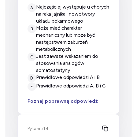
najczęściej występuje u chorych
A
na raka jajnika i nowotwory
układu pokarmowego
może mieć charakter
B
mechaniczny lub może być
następstwem zaburzeń
metabolicznych
jest zawsze wskazaniem do
C
stosowania analogów
somatostatyny
prawidłowe odpowiedzi A i B
D
prawidłowe odpowiedzi A, B i C
E
Poznaj poprawną odpowiedź
Pytanie 14