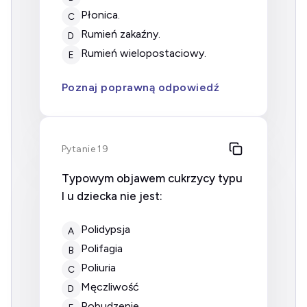
płonica.
C
rumień zakaźny.
D
rumień wielopostaciowy.
E
Poznaj poprawną odpowiedź
Pytanie 19
Typowym objawem cukrzycy typu
I u dziecka nie jest:
polidypsja
A
polifagia
B
poliuria
C
męczliwość
D
pobudzenie