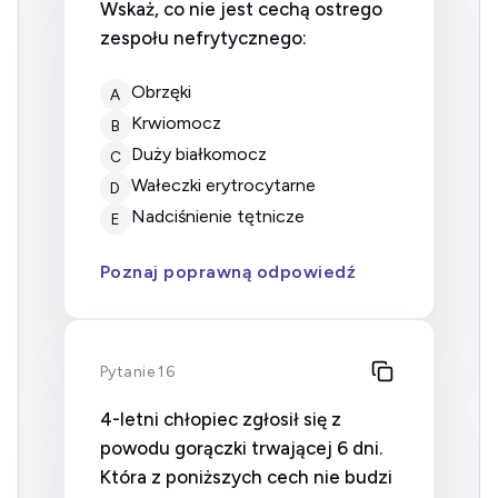
Wskaż, co nie jest cechą ostrego
zespołu nefrytycznego:
Obrzęki
A
Krwiomocz
B
Duży białkomocz
C
Wałeczki erytrocytarne
D
Nadciśnienie tętnicze
E
Poznaj poprawną odpowiedź
Pytanie 16
4-letni chłopiec zgłosił się z
powodu gorączki trwającej 6 dni.
Która z poniższych cech nie budzi