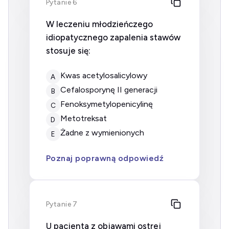
Pytanie 6
W leczeniu młodzieńczego
idiopatycznego zapalenia stawów
stosuje się:
kwas acetylosalicylowy
A
cefalosporynę II generacji
B
fenoksymetylopenicylinę
C
metotreksat
D
żadne z wymienionych
E
Poznaj poprawną odpowiedź
Pytanie 7
U pacjenta z objawami ostrej