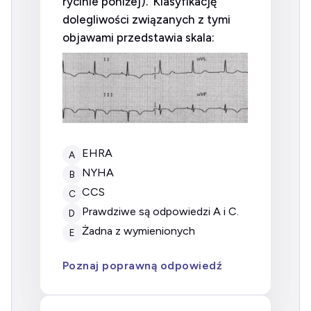
rycinie poniżej). Klasyfikację
dolegliwości związanych z tymi
objawami przedstawia skala:
EHRA
A
NYHA
B
CCS
C
prawdziwe są odpowiedzi A i C.
D
żadna z wymienionych
E
Poznaj poprawną odpowiedź