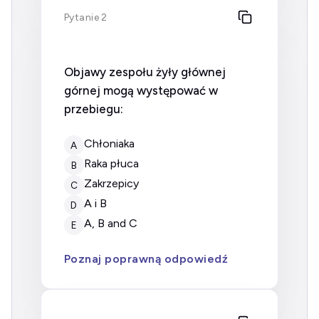
Pytanie 2
Objawy zespołu żyły głównej
górnej mogą występować w
przebiegu:
chłoniaka
A
raka płuca
B
zakrzepicy
C
A i B
D
A, B and C
E
Poznaj poprawną odpowiedź