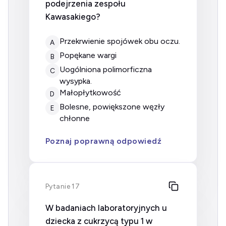
podejrzenia zespołu
Kawasakiego?
Przekrwienie spojówek obu oczu.
A
Popękane wargi
B
Uogólniona polimorficzna
C
wysypka.
Małopłytkowość
D
Bolesne, powiększone węzły
E
chłonne
Poznaj poprawną odpowiedź
Pytanie 17
W badaniach laboratoryjnych u
dziecka z cukrzycą typu 1 w