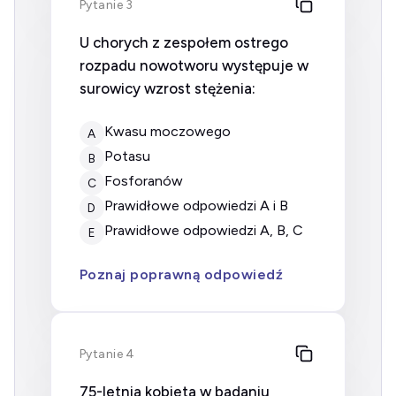
Pytanie 3
U chorych z zespołem ostrego
rozpadu nowotworu występuje w
surowicy wzrost stężenia:
kwasu moczowego
A
potasu
B
fosforanów
C
prawidłowe odpowiedzi A i B
D
prawidłowe odpowiedzi A, B, C
E
Poznaj poprawną odpowiedź
Pytanie 4
75-letnia kobieta w badaniu