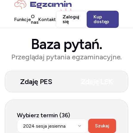
O
Zaloguj
Kup
Funkcje
Kontakt
się
dostęp
nas
Baza pytań.
Przeglądaj pytania egzaminacyjne.
Zdaję PES
Zdaję LEK
Wybierz termin (36)
Szukaj
2024 sesja jesienna