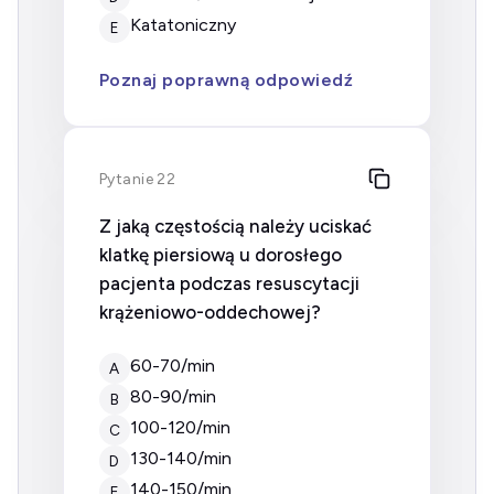
Katatoniczny
E
Poznaj poprawną odpowiedź
Pytanie 22
Z jaką częstością należy uciskać
klatkę piersiową u dorosłego
pacjenta podczas resuscytacji
krążeniowo-oddechowej?
60-70/min
A
80-90/min
B
100-120/min
C
130-140/min
D
140-150/min
E