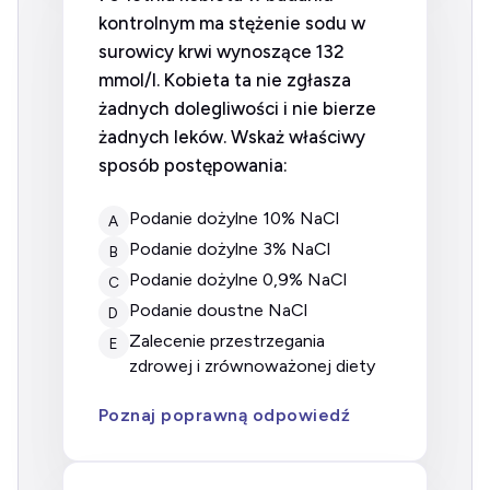
kontrolnym ma stężenie sodu w
surowicy krwi wynoszące 132
mmol/l. Kobieta ta nie zgłasza
żadnych dolegliwości i nie bierze
żadnych leków. Wskaż właściwy
sposób postępowania:
Podanie dożylne 10% NaCl
A
Podanie dożylne 3% NaCl
B
Podanie dożylne 0,9% NaCl
C
Podanie doustne NaCl
D
Zalecenie przestrzegania
E
zdrowej i zrównoważonej diety
Poznaj poprawną odpowiedź