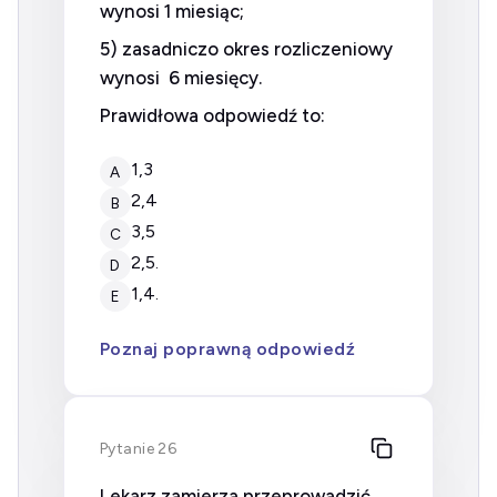
wynosi 1 miesiąc;
5) zasadniczo okres rozliczeniowy
wynosi 6 miesięcy.
Prawidłowa odpowiedź to:
1,3
A
2,4
B
3,5
C
2,5.
D
1,4.
E
Poznaj poprawną odpowiedź
Pytanie 26
Lekarz zamierza przeprowadzić