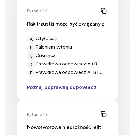
Pytanie 12
Rak trzustki może być związany z:
otyłością
A
paleniem tytoniu
B
cukrzycą
C
prawidłowa odpowiedź A i B
D
prawidłowa odpowiedź A, B i C
E
Poznaj poprawną odpowiedź
Pytanie 13
Nowotworowa niedrożność jelit: