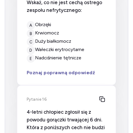
Wskaż, co nie jest cechą ostrego
zespołu nefrytycznego:
Obrzęki
A
Krwiomocz
B
Duży białkomocz
C
Wałeczki erytrocytarne
D
Nadciśnienie tętnicze
E
Poznaj poprawną odpowiedź
Pytanie 16
4-letni chłopiec zgłosił się z
powodu gorączki trwającej 6 dni.
Która z poniższych cech nie budzi