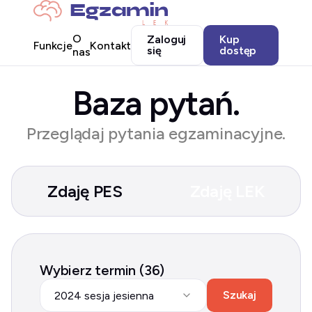
O
Zaloguj
Kup
Funkcje
Kontakt
się
dostęp
nas
Baza pytań.
Przeglądaj pytania egzaminacyjne.
Zdaję PES
Zdaję LEK
Wybierz termin (36)
Szukaj
2024 sesja jesienna