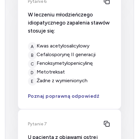
Pytanie 6
W leczeniu młodzieńczego
idiopatycznego zapalenia stawów
stosuje się:
kwas acetylosalicylowy
A
cefalosporynę II generacji
B
fenoksymetylopenicylinę
C
metotreksat
D
żadne z wymienionych
E
Poznaj poprawną odpowiedź
Pytanie 7
U pacjenta z objawami ostrej