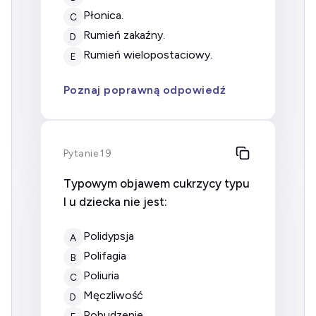
płonica.
C
rumień zakaźny.
D
rumień wielopostaciowy.
E
Poznaj poprawną odpowiedź
Pytanie 19
Typowym objawem cukrzycy typu
I u dziecka nie jest:
polidypsja
A
polifagia
B
poliuria
C
męczliwość
D
pobudzenie