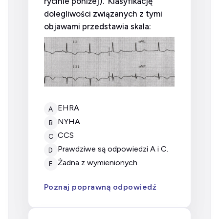
rycinie poniżej). Klasyfikację
dolegliwości związanych z tymi
objawami przedstawia skala:
EHRA
A
NYHA
B
CCS
C
prawdziwe są odpowiedzi A i C.
D
żadna z wymienionych
E
Poznaj poprawną odpowiedź