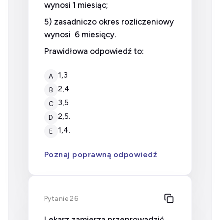
wynosi 1 miesiąc;
5) zasadniczo okres rozliczeniowy
wynosi 6 miesięcy.
Prawidłowa odpowiedź to:
1,3
A
2,4
B
3,5
C
2,5.
D
1,4.
E
Poznaj poprawną odpowiedź
Pytanie 26
Lekarz zamierza przeprowadzić