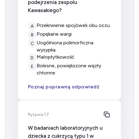
podejrzenia zespołu
Kawasakiego?
Przekrwienie spojówek obu oczu.
A
Popękane wargi
B
Uogólniona polimorficzna
C
wysypka.
Małopłytkowość
D
Bolesne, powiększone węzły
E
chłonne
Poznaj poprawną odpowiedź
Pytanie 17
W badaniach laboratoryjnych u
dziecka z cukrzycą typu 1 w