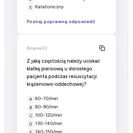
Katatoniczny
E
Poznaj poprawną odpowiedź
Pytanie 22
Z jaką częstością należy uciskać
klatkę piersiową u dorosłego
pacjenta podczas resuscytacji
krążeniowo-oddechowej?
60-70/min
A
80-90/min
B
100-120/min
C
130-140/min
D
140-150/min
E