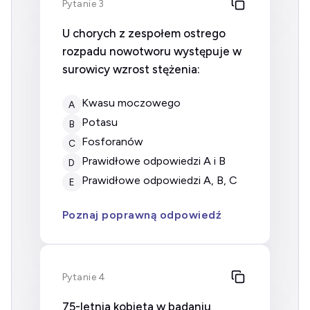
Pytanie 3
U chorych z zespołem ostrego
rozpadu nowotworu występuje w
surowicy wzrost stężenia:
kwasu moczowego
A
potasu
B
fosforanów
C
prawidłowe odpowiedzi A i B
D
prawidłowe odpowiedzi A, B, C
E
Poznaj poprawną odpowiedź
Pytanie 4
75-letnia kobieta w badaniu