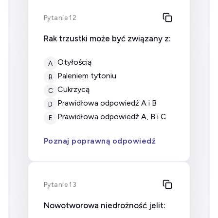
Pytanie 12
Rak trzustki może być związany z:
otyłością
A
paleniem tytoniu
B
cukrzycą
C
prawidłowa odpowiedź A i B
D
prawidłowa odpowiedź A, B i C
E
Poznaj poprawną odpowiedź
Pytanie 13
Nowotworowa niedrożność jelit: