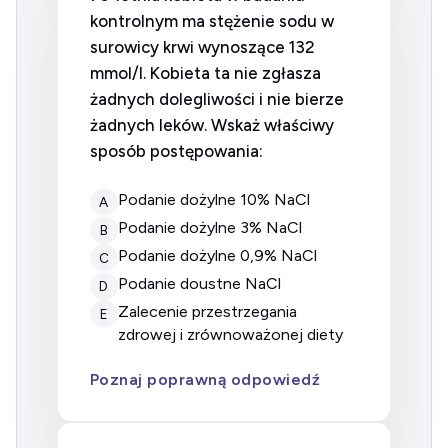
kontrolnym ma stężenie sodu w
surowicy krwi wynoszące 132
mmol/l. Kobieta ta nie zgłasza
żadnych dolegliwości i nie bierze
żadnych leków. Wskaż właściwy
sposób postępowania:
Podanie dożylne 10% NaCl
A
Podanie dożylne 3% NaCl
B
Podanie dożylne 0,9% NaCl
C
Podanie doustne NaCl
D
Zalecenie przestrzegania
E
zdrowej i zrównoważonej diety
Poznaj poprawną odpowiedź