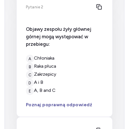
Pytanie 2
Objawy zespołu żyły głównej
górnej mogą występować w
przebiegu:
chłoniaka
A
raka płuca
B
zakrzepicy
C
A i B
D
A, B and C
E
Poznaj poprawną odpowiedź