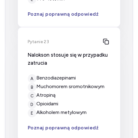
Poznaj poprawną odpowiedź
Pytanie 23
Nalokson stosuje się w przypadku
zatrucia
benzodiazepinami
A
muchomorem sromotnikowym
B
atropiną
C
opioidami
D
alkoholem metylowym
E
Poznaj poprawną odpowiedź