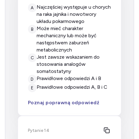
najczęściej występuje u chorych
A
na raka jajnika i nowotwory
układu pokarmowego
może mieć charakter
B
mechaniczny lub może być
następstwem zaburzeń
metabolicznych
jest zawsze wskazaniem do
C
stosowania analogów
somatostatyny
prawidłowe odpowiedzi A i B
D
prawidłowe odpowiedzi A, B i C
E
Poznaj poprawną odpowiedź
Pytanie 14