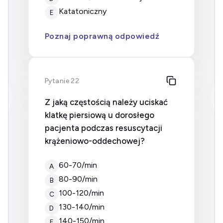
Katatoniczny
E
Poznaj poprawną odpowiedź
Pytanie 22
Z jaką częstością należy uciskać
klatkę piersiową u dorosłego
pacjenta podczas resuscytacji
krążeniowo-oddechowej?
60-70/min
A
80-90/min
B
100-120/min
C
130-140/min
D
140-150/min
E