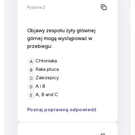
Pytanie 2
Objawy zespołu żyły głównej
górnej mogą występować w
przebiegu:
chłoniaka
A
raka płuca
B
zakrzepicy
C
A i B
D
A, B and C
E
Poznaj poprawną odpowiedź