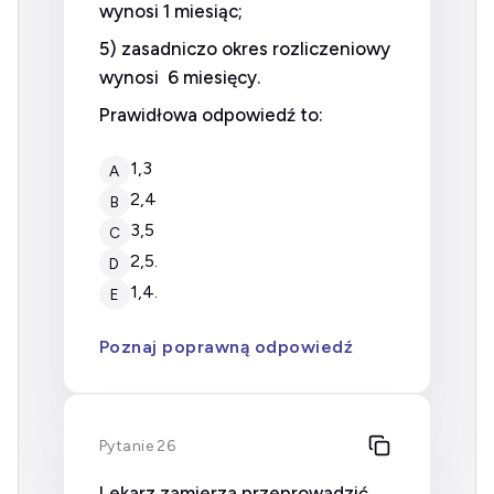
wynosi 1 miesiąc;
5) zasadniczo okres rozliczeniowy
wynosi 6 miesięcy.
Prawidłowa odpowiedź to:
1,3
A
2,4
B
3,5
C
2,5.
D
1,4.
E
Poznaj poprawną odpowiedź
Pytanie 26
Lekarz zamierza przeprowadzić