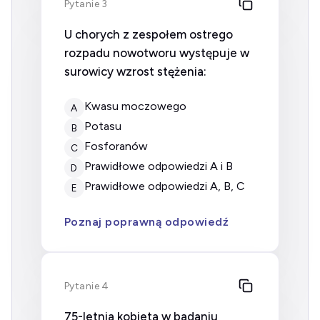
Pytanie 3
U chorych z zespołem ostrego
rozpadu nowotworu występuje w
surowicy wzrost stężenia:
kwasu moczowego
A
potasu
B
fosforanów
C
prawidłowe odpowiedzi A i B
D
prawidłowe odpowiedzi A, B, C
E
Poznaj poprawną odpowiedź
Pytanie 4
75-letnia kobieta w badaniu