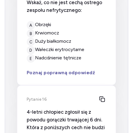
Wskaż, co nie jest cechą ostrego
zespołu nefrytycznego:
Obrzęki
A
Krwiomocz
B
Duży białkomocz
C
Wałeczki erytrocytarne
D
Nadciśnienie tętnicze
E
Poznaj poprawną odpowiedź
Pytanie 16
4-letni chłopiec zgłosił się z
powodu gorączki trwającej 6 dni.
Która z poniższych cech nie budzi