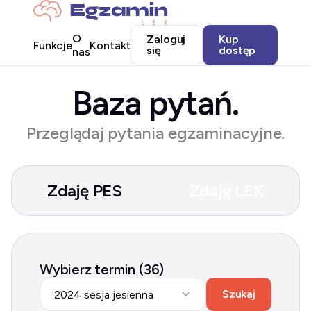
O
Zaloguj
Kup
Funkcje
Kontakt
się
dostęp
nas
Baza pytań.
Przeglądaj pytania egzaminacyjne.
Zdaję PES
Zdaję LEK
Wybierz termin (36)
Szukaj
2024 sesja jesienna