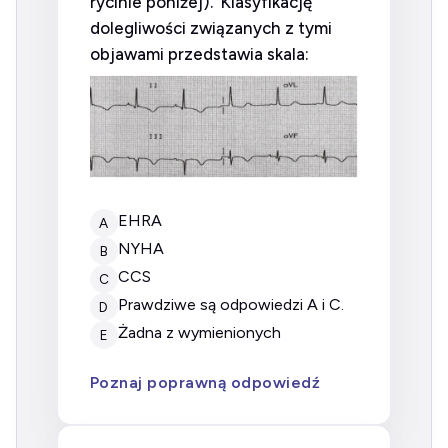
rycinie poniżej). Klasyfikację
dolegliwości związanych z tymi
objawami przedstawia skala:
EHRA
A
NYHA
B
CCS
C
prawdziwe są odpowiedzi A i C.
D
żadna z wymienionych
E
Poznaj poprawną odpowiedź