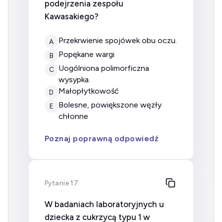
podejrzenia zespołu
Kawasakiego?
Przekrwienie spojówek obu oczu.
A
Popękane wargi
B
Uogólniona polimorficzna
C
wysypka.
Małopłytkowość
D
Bolesne, powiększone węzły
E
chłonne
Poznaj poprawną odpowiedź
Pytanie 17
W badaniach laboratoryjnych u
dziecka z cukrzycą typu 1 w