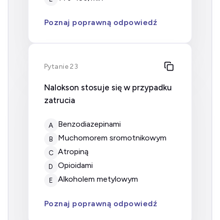
Poznaj poprawną odpowiedź
Pytanie 23
Nalokson stosuje się w przypadku
zatrucia
benzodiazepinami
A
muchomorem sromotnikowym
B
atropiną
C
opioidami
D
alkoholem metylowym
E
Poznaj poprawną odpowiedź