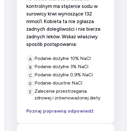
kontrolnym ma stężenie sodu w
surowicy krwi wynoszące 132
mmol/l. Kobieta ta nie zgłasza
żadnych dolegliwości i nie bierze
żadnych leków. Wskaż właściwy
sposób postępowania:
Podanie dożylne 10% NaCl
A
Podanie dożylne 3% NaCl
B
Podanie dożylne 0,9% NaCl
C
Podanie doustne NaCl
D
Zalecenie przestrzegania
E
zdrowej i zrównoważonej diety
Poznaj poprawną odpowiedź