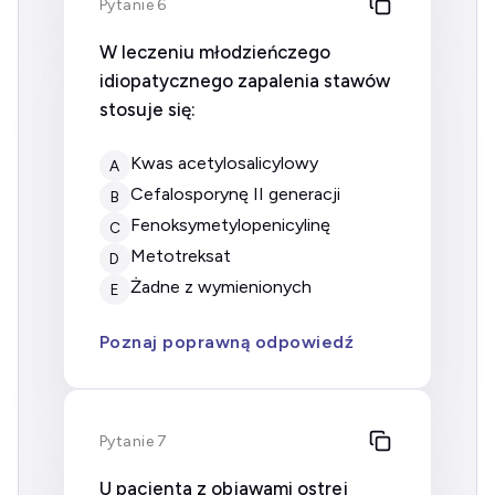
Pytanie 6
W leczeniu młodzieńczego
idiopatycznego zapalenia stawów
stosuje się:
kwas acetylosalicylowy
A
cefalosporynę II generacji
B
fenoksymetylopenicylinę
C
metotreksat
D
żadne z wymienionych
E
Poznaj poprawną odpowiedź
Pytanie 7
U pacjenta z objawami ostrej