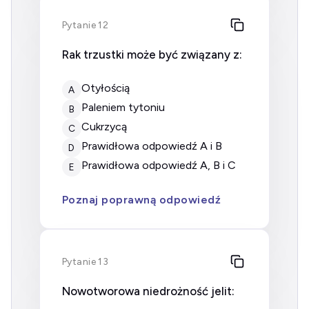
Pytanie 12
Rak trzustki może być związany z:
otyłością
A
paleniem tytoniu
B
cukrzycą
C
prawidłowa odpowiedź A i B
D
prawidłowa odpowiedź A, B i C
E
Poznaj poprawną odpowiedź
Pytanie 13
Nowotworowa niedrożność jelit: