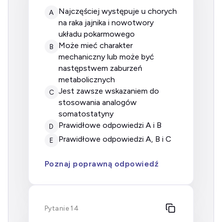
najczęściej występuje u chorych
A
na raka jajnika i nowotwory
układu pokarmowego
może mieć charakter
B
mechaniczny lub może być
następstwem zaburzeń
metabolicznych
jest zawsze wskazaniem do
C
stosowania analogów
somatostatyny
prawidłowe odpowiedzi A i B
D
prawidłowe odpowiedzi A, B i C
E
Poznaj poprawną odpowiedź
Pytanie 14