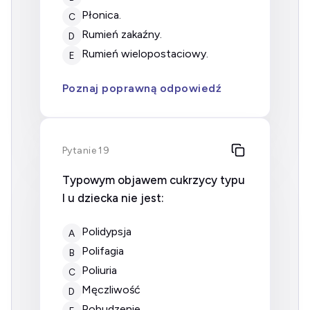
płonica.
C
rumień zakaźny.
D
rumień wielopostaciowy.
E
Poznaj poprawną odpowiedź
Pytanie 19
Typowym objawem cukrzycy typu
I u dziecka nie jest:
polidypsja
A
polifagia
B
poliuria
C
męczliwość
D
pobudzenie