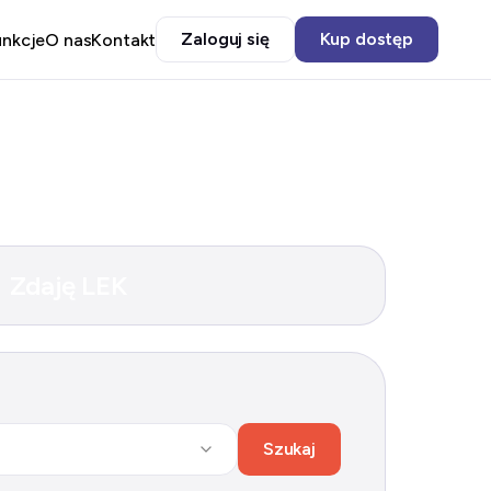
Zaloguj się
Kup dostęp
unkcje
O nas
Kontakt
Zdaję LEK
Szukaj