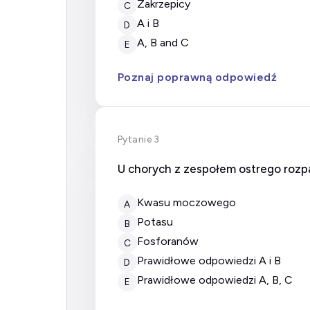
zakrzepicy
C
A i B
D
A, B and C
E
Poznaj poprawną odpowiedź
Pytanie 3
U chorych z zespołem ostrego rozp
kwasu moczowego
A
potasu
B
fosforanów
C
prawidłowe odpowiedzi A i B
D
prawidłowe odpowiedzi A, B, C
E