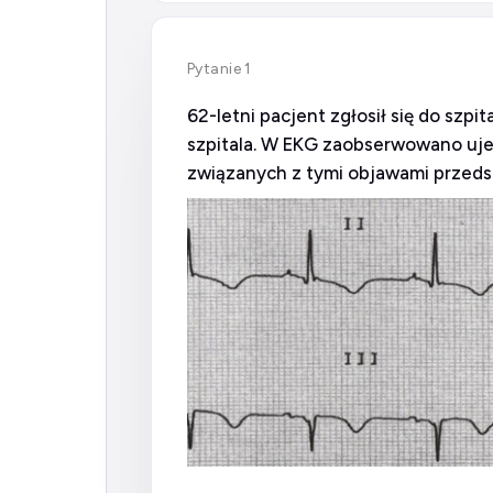
Pytanie 1
62-letni pacjent zgłosił się do szp
szpitala. W EKG zaobserwowano ujemn
związanych z tymi objawami przedst