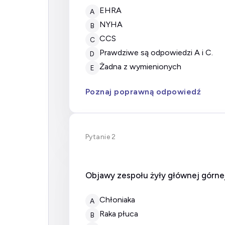
EHRA
A
NYHA
B
CCS
C
prawdziwe są odpowiedzi A i C.
D
żadna z wymienionych
E
Poznaj poprawną odpowiedź
Pytanie 2
Objawy zespołu żyły głównej górn
chłoniaka
A
raka płuca
B