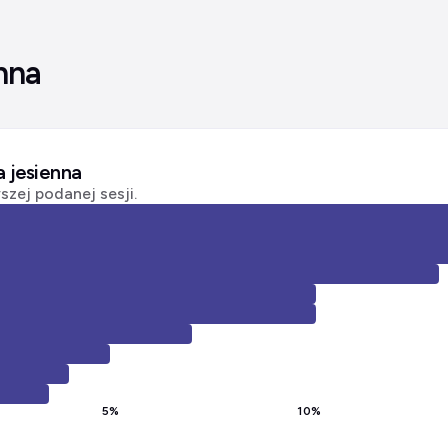
nna
a jesienna
zej podanej sesji.
5
%
10
%