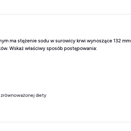
lnym ma stężenie sodu w surowicy krwi wynoszące 132 mmol
leków. Wskaż właściwy sposób postępowania:
 i zrównoważonej diety