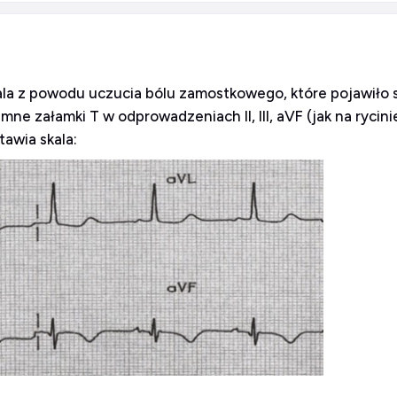
itala z powodu uczucia bólu zamostkowego, które pojawiło 
e załamki T w odprowadzeniach II, III, aVF (jak na rycinie
awia skala: