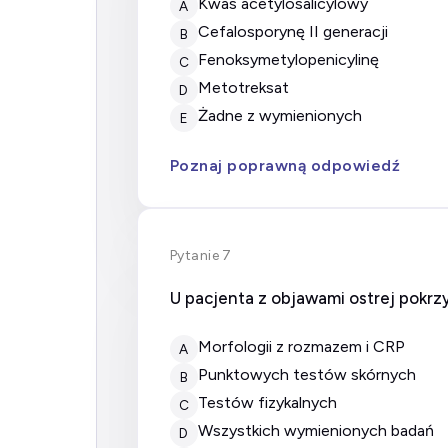
kwas acetylosalicylowy
A
cefalosporynę II generacji
B
fenoksymetylopenicylinę
C
metotreksat
D
żadne z wymienionych
E
Poznaj poprawną odpowiedź
Pytanie 7
U pacjenta z objawami ostrej pokrz
morfologii z rozmazem i CRP
A
punktowych testów skórnych
B
testów fizykalnych
C
wszystkich wymienionych badań
D