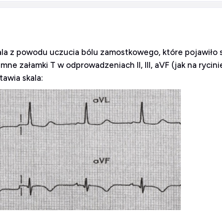
itala z powodu uczucia bólu zamostkowego, które pojawiło 
e załamki T w odprowadzeniach II, III, aVF (jak na rycinie
awia skala: