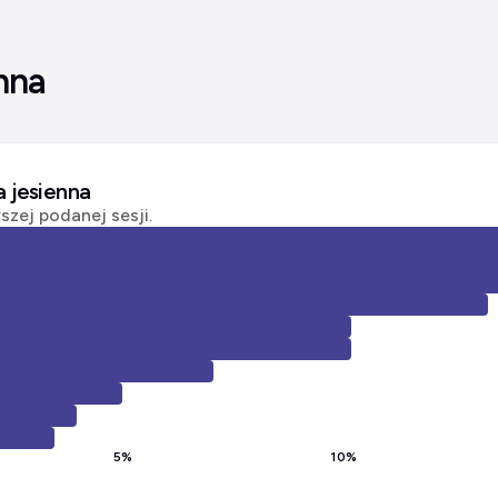
nna
a jesienna
zej podanej sesji.
5
%
10
%