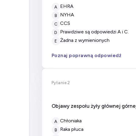
EHRA
A
NYHA
B
CCS
C
prawdziwe są odpowiedzi A i C.
D
żadna z wymienionych
E
Poznaj poprawną odpowiedź
Pytanie 2
Objawy zespołu żyły głównej górn
chłoniaka
A
raka płuca
B