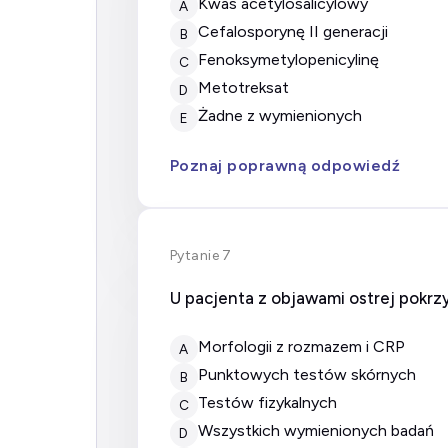
kwas acetylosalicylowy
A
cefalosporynę II generacji
B
fenoksymetylopenicylinę
C
metotreksat
D
żadne z wymienionych
E
Poznaj poprawną odpowiedź
Pytanie 7
U pacjenta z objawami ostrej pokrz
morfologii z rozmazem i CRP
A
punktowych testów skórnych
B
testów fizykalnych
C
wszystkich wymienionych badań
D