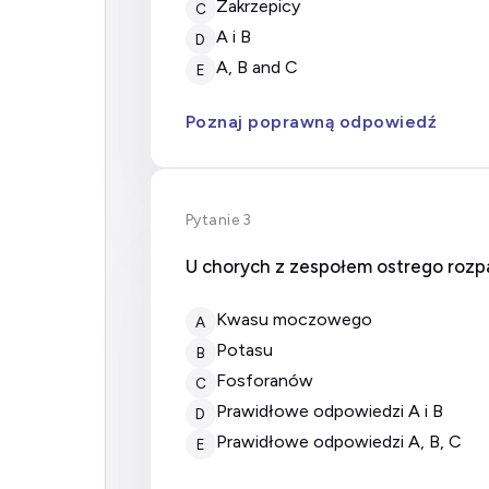
zakrzepicy
C
A i B
D
A, B and C
E
Poznaj poprawną odpowiedź
Pytanie 3
U chorych z zespołem ostrego rozp
kwasu moczowego
A
potasu
B
fosforanów
C
prawidłowe odpowiedzi A i B
D
prawidłowe odpowiedzi A, B, C
E