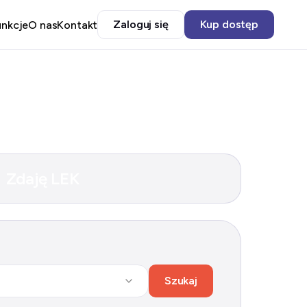
Zaloguj się
Kup dostęp
unkcje
O nas
Kontakt
Zdaję LEK
Szukaj