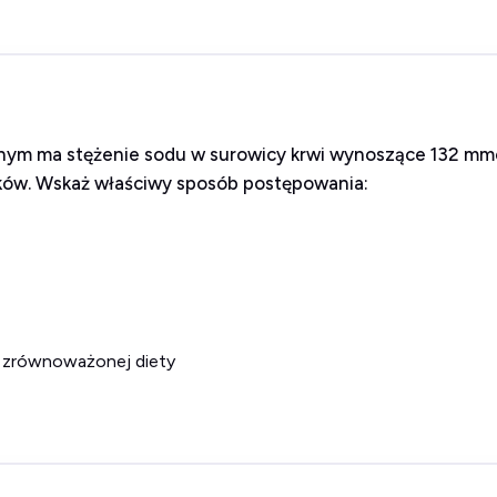
lnym ma stężenie sodu w surowicy krwi wynoszące 132 mmol
leków. Wskaż właściwy sposób postępowania:
 i zrównoważonej diety