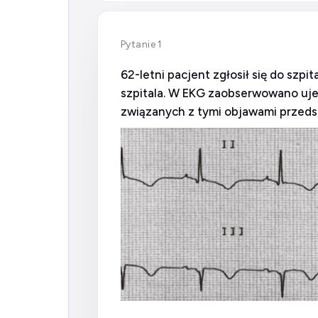
Pytanie 1
62-letni pacjent zgłosił się do szp
szpitala. W EKG zaobserwowano ujemn
związanych z tymi objawami przedst