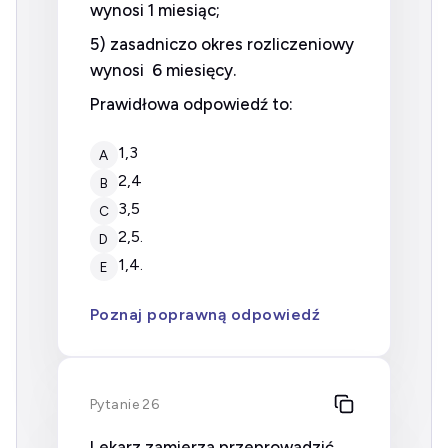
wynosi 1 miesiąc;
5) zasadniczo okres rozliczeniowy
wynosi 6 miesięcy.
Prawidłowa odpowiedź to:
1,3
A
2,4
B
3,5
C
2,5.
D
1,4.
E
Poznaj poprawną odpowiedź
Pytanie 26
Lekarz zamierza przeprowadzić