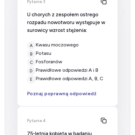
Pytanie 3
U chorych z zespołem ostrego
rozpadu nowotworu występuje w
surowicy wzrost stężenia:
kwasu moczowego
A
potasu
B
fosforanów
C
prawidłowe odpowiedzi A i B
D
prawidłowe odpowiedzi A, B, C
E
Poznaj poprawną odpowiedź
Pytanie 4
75-letnia kobieta w badaniu