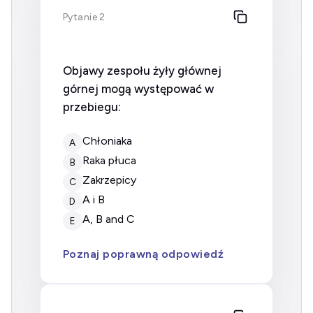
Pytanie 2
Objawy zespołu żyły głównej
górnej mogą występować w
przebiegu:
chłoniaka
A
raka płuca
B
zakrzepicy
C
A i B
D
A, B and C
E
Poznaj poprawną odpowiedź