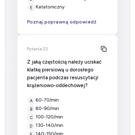
Katatoniczny
E
Poznaj poprawną odpowiedź
Pytanie 22
Z jaką częstością należy uciskać
klatkę piersiową u dorosłego
pacjenta podczas resuscytacji
krążeniowo-oddechowej?
60-70/min
A
80-90/min
B
100-120/min
C
130-140/min
D
140-150/min
E