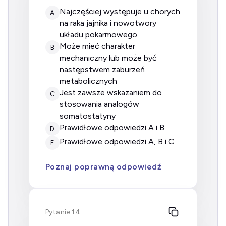
najczęściej występuje u chorych
A
na raka jajnika i nowotwory
układu pokarmowego
może mieć charakter
B
mechaniczny lub może być
następstwem zaburzeń
metabolicznych
jest zawsze wskazaniem do
C
stosowania analogów
somatostatyny
prawidłowe odpowiedzi A i B
D
prawidłowe odpowiedzi A, B i C
E
Poznaj poprawną odpowiedź
Pytanie 14