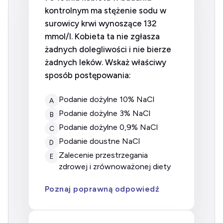
kontrolnym ma stężenie sodu w
surowicy krwi wynoszące 132
mmol/l. Kobieta ta nie zgłasza
żadnych dolegliwości i nie bierze
żadnych leków. Wskaż właściwy
sposób postępowania:
Podanie dożylne 10% NaCl
A
Podanie dożylne 3% NaCl
B
Podanie dożylne 0,9% NaCl
C
Podanie doustne NaCl
D
Zalecenie przestrzegania
E
zdrowej i zrównoważonej diety
Poznaj poprawną odpowiedź