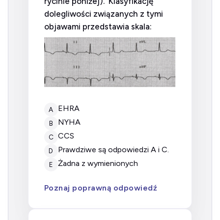
rycinie poniżej). Klasyfikację
dolegliwości związanych z tymi
objawami przedstawia skala:
EHRA
A
NYHA
B
CCS
C
prawdziwe są odpowiedzi A i C.
D
żadna z wymienionych
E
Poznaj poprawną odpowiedź