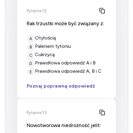
Pytanie 12
Rak trzustki może być związany z:
otyłością
A
paleniem tytoniu
B
cukrzycą
C
prawidłowa odpowiedź A i B
D
prawidłowa odpowiedź A, B i C
E
Poznaj poprawną odpowiedź
Pytanie 13
Nowotworowa niedrożność jelit: