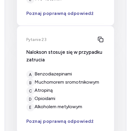
Poznaj poprawną odpowiedź
Pytanie 23
Nalokson stosuje się w przypadku
zatrucia
benzodiazepinami
A
muchomorem sromotnikowym
B
atropiną
C
opioidami
D
alkoholem metylowym
E
Poznaj poprawną odpowiedź