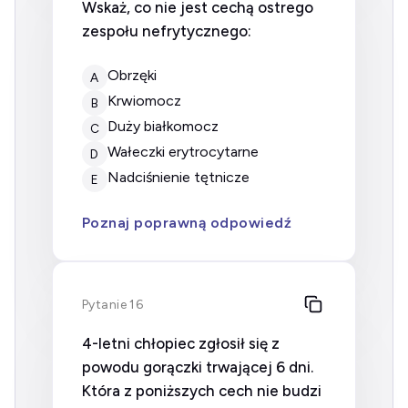
Wskaż, co nie jest cechą ostrego
zespołu nefrytycznego:
Obrzęki
A
Krwiomocz
B
Duży białkomocz
C
Wałeczki erytrocytarne
D
Nadciśnienie tętnicze
E
Poznaj poprawną odpowiedź
Pytanie 16
4-letni chłopiec zgłosił się z
powodu gorączki trwającej 6 dni.
Która z poniższych cech nie budzi