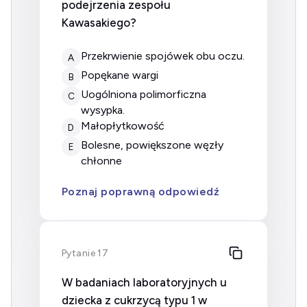
podejrzenia zespołu
Kawasakiego?
Przekrwienie spojówek obu oczu.
A
Popękane wargi
B
Uogólniona polimorficzna
C
wysypka.
Małopłytkowość
D
Bolesne, powiększone węzły
E
chłonne
Poznaj poprawną odpowiedź
Pytanie 17
W badaniach laboratoryjnych u
dziecka z cukrzycą typu 1 w