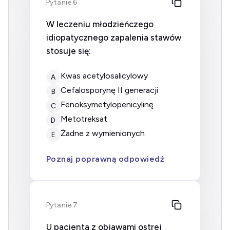
Pytanie 6
W leczeniu młodzieńczego
idiopatycznego zapalenia stawów
stosuje się:
kwas acetylosalicylowy
A
cefalosporynę II generacji
B
fenoksymetylopenicylinę
C
metotreksat
D
żadne z wymienionych
E
Poznaj poprawną odpowiedź
Pytanie 7
U pacjenta z objawami ostrej