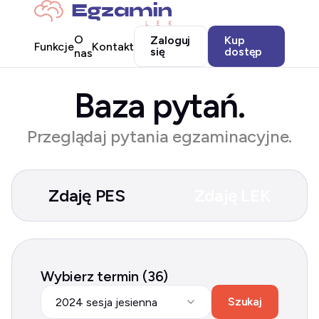
O
Zaloguj
Kup
Funkcje
Kontakt
się
dostęp
nas
Baza pytań.
Przeglądaj pytania egzaminacyjne.
Zdaję PES
Zdaję LEK
Wybierz termin (36)
Szukaj
2024 sesja jesienna