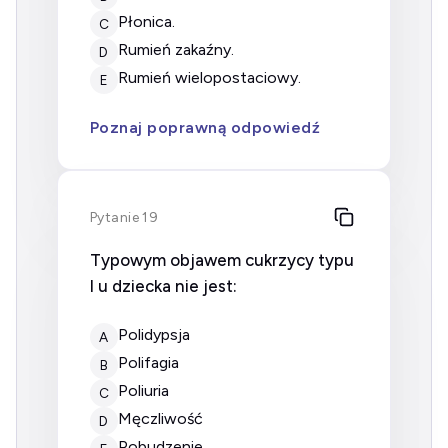
płonica.
C
rumień zakaźny.
D
rumień wielopostaciowy.
E
Poznaj poprawną odpowiedź
Pytanie 19
Typowym objawem cukrzycy typu
I u dziecka nie jest:
polidypsja
A
polifagia
B
poliuria
C
męczliwość
D
pobudzenie