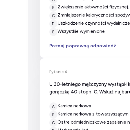
zwiększenie aktywności fizycznej.
B
zmniejszenie kaloryczności spo
C
uszkodzenie czynności wydalniczej
D
wszystkie wymienione
E
Poznaj poprawną odpowiedź
Pytanie 4
U 30-letniego mężczyzny wystąpił 
gorączką 40 stopni C. Wskaż najba
kamica nerkowa
A
kamica nerkowa z towarzyszącym
B
ostre odmiedniczkowe zapalenie 
C