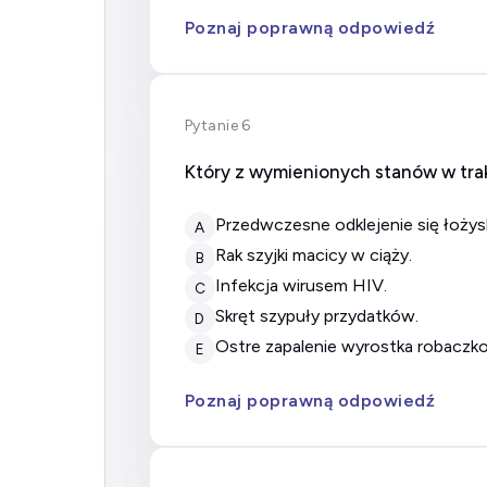
Poznaj poprawną odpowiedź
Pytanie 6
Który z wymienionych stanów w tra
przedwczesne odklejenie się łożys
A
rak szyjki macicy w ciąży.
B
infekcja wirusem HIV.
C
skręt szypuły przydatków.
D
ostre zapalenie wyrostka robacz
E
Poznaj poprawną odpowiedź