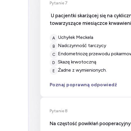
Pytanie 7
U pacjentki skarżącej się na cyklic
towarzyszące miesiączce krwawieni
uchyłek Meckela
A
nadczynność tarczycy
B
endometriozę przewodu pokarm
C
skazę krwotoczną
D
żadne z wymienionych.
E
Poznaj poprawną odpowiedź
Pytanie 8
Na częstość powikłań pooperacyjny