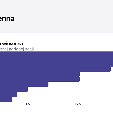
enna
ja wiosenna
zej podanej sesji.
5
%
10
%