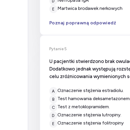
nefropatia IgA
D
martwica brodawek nerkowych
E
Poznaj poprawną odpowiedź
Pytanie 5
U pacjentki stwierdzono brak owula
Dodatkowo jednak występują rozstęp
celu zróżnicowania wymienionych s
oznaczenie stężenia estradiolu.
A
test hamowania deksametazonem 
B
test z metoklopramidem.
C
oznaczenie stężenia lutropiny.
D
oznaczenie stężenia folitropiny
E