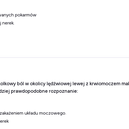
żywanych pokarmów
 nerek.
kolkowy ból w okolicy lędźwiowej lewej z krwiomoczem m
rdziej prawdopodobne rozpoznanie:
 zakażeniem układu moczowego.
nerek