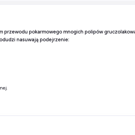
 przewodu pokarmowego mnogich polipów gruczolakowat
podudzi nasuwają podejrzenie:
nej.