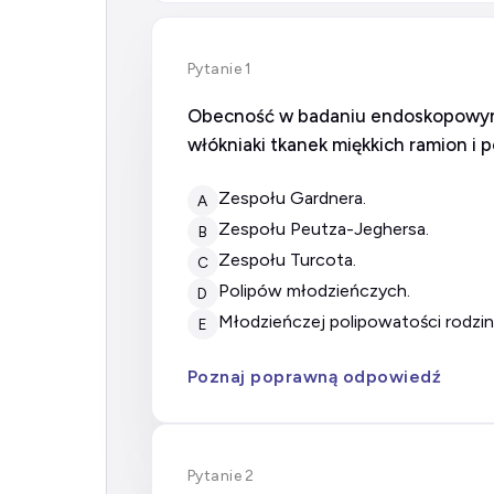
Pytanie 1
Obecność w badaniu endoskopowym
włókniaki tkanek miękkich ramion i 
zespołu Gardnera.
A
zespołu Peutza-Jeghersa.
B
zespołu Turcota.
C
polipów młodzieńczych.
D
młodzieńczej polipowatości rodzin
E
Poznaj poprawną odpowiedź
Pytanie 2