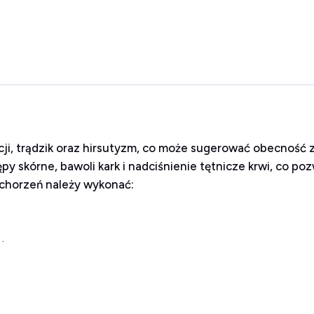
cji, trądzik oraz hirsutyzm, co może sugerować obecność 
y skórne, bawoli kark i nadciśnienie tętnicze krwi, co p
chorzeń należy wykonać:
.