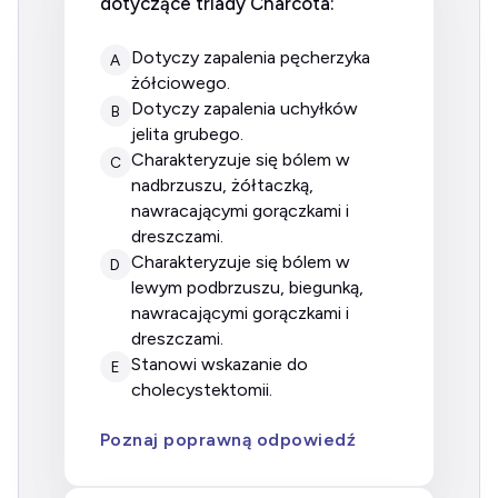
dotyczące triady Charcota:
dotyczy zapalenia pęcherzyka
A
żółciowego.
dotyczy zapalenia uchyłków
B
jelita grubego.
charakteryzuje się bólem w
C
nadbrzuszu, żółtaczką,
nawracającymi gorączkami i
dreszczami.
charakteryzuje się bólem w
D
lewym podbrzuszu, biegunką,
nawracającymi gorączkami i
dreszczami.
stanowi wskazanie do
E
cholecystektomii.
Poznaj poprawną odpowiedź