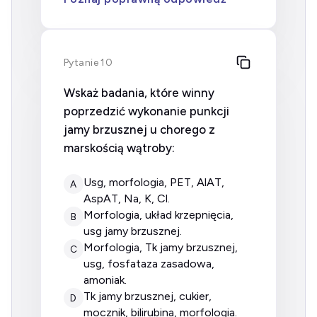
Pytanie 10
Wskaż badania, które winny
poprzedzić wykonanie punkcji
jamy brzusznej u chorego z
marskością wątroby:
usg, morfologia, PET, AlAT,
A
AspAT, Na, K, Cl.
morfologia, układ krzepnięcia,
B
usg jamy brzusznej.
morfologia, Tk jamy brzusznej,
C
usg, fosfataza zasadowa,
amoniak.
Tk jamy brzusznej, cukier,
D
mocznik, bilirubina, morfologia.