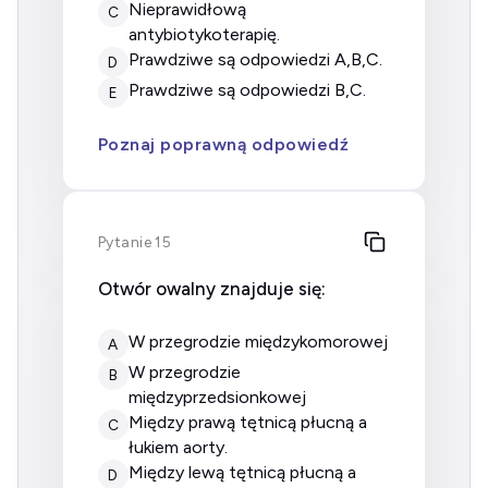
nieprawidłową
C
antybiotykoterapię.
prawdziwe są odpowiedzi A,B,C.
D
prawdziwe są odpowiedzi B,C.
E
Poznaj poprawną odpowiedź
Pytanie 15
Otwór owalny znajduje się:
w przegrodzie międzykomorowej
A
w przegrodzie
B
międzyprzedsionkowej
między prawą tętnicą płucną a
C
łukiem aorty.
między lewą tętnicą płucną a
D