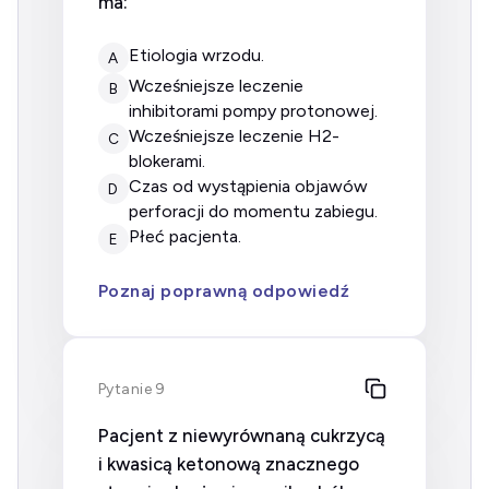
ma:
etiologia wrzodu.
A
wcześniejsze leczenie
B
inhibitorami pompy protonowej.
wcześniejsze leczenie H2-
C
blokerami.
czas od wystąpienia objawów
D
perforacji do momentu zabiegu.
płeć pacjenta.
E
Poznaj poprawną odpowiedź
Pytanie 9
Pacjent z niewyrównaną cukrzycą
i kwasicą ketonową znacznego