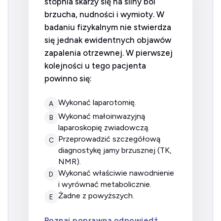
stopnia skarży się na silny ból
brzucha, nudności i wymioty. W
badaniu fizykalnym nie stwierdza
się jednak ewidentnych objawów
zapalenia otrzewnej. W pierwszej
kolejności u tego pacjenta
powinno się:
wykonać laparotomię.
A
wykonać małoinwazyjną
B
laparoskopię zwiadowczą.
przeprowadzić szczegółową
C
diagnostykę jamy brzusznej (TK,
NMR).
wykonać właściwie nawodnienie
D
i wyrównać metabolicznie.
żadne z powyższych.
E
Poznaj poprawną odpowiedź