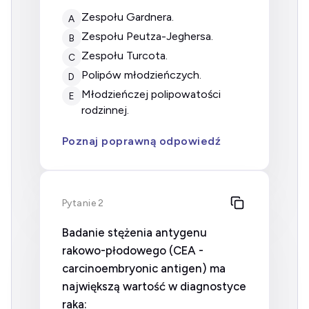
zespołu Gardnera.
A
zespołu Peutza-Jeghersa.
B
zespołu Turcota.
C
polipów młodzieńczych.
D
młodzieńczej polipowatości
E
rodzinnej.
Poznaj poprawną odpowiedź
Pytanie 2
Badanie stężenia antygenu
rakowo-płodowego (CEA -
carcinoembryonic antigen) ma
największą wartość w diagnostyce
raka: