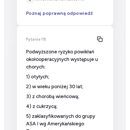
Poznaj poprawną odpowiedź
Pytanie 18
Podwyższone ryzyko powikłań
okołooperacyjnych występuje u
chorych:
1) otyłych;
2) w wieku poniżej 30 lat;
3) z chorobą wieńcową;
4) z cukrzycą;
5) zaklasyfikowanych do grupy
ASA I wg Amerykańskiego