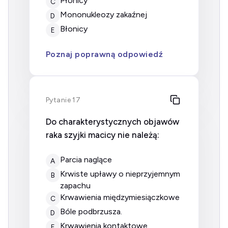
płonicy
C
mononukleozy zakaźnej
D
błonicy
E
Poznaj poprawną odpowiedź
Pytanie 17
Do charakterystycznych objawów
raka szyjki macicy nie należą:
parcia naglące
A
krwiste upławy o nieprzyjemnym
B
zapachu
krwawienia międzymiesiączkowe
C
bóle podbrzusza.
D
krwawienia kontaktowe.
E