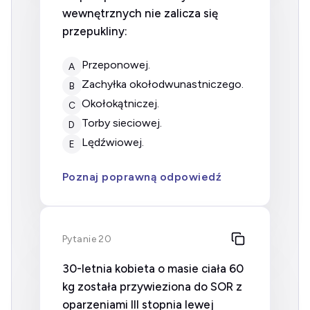
wewnętrznych nie zalicza się
przepukliny:
przeponowej.
A
zachyłka okołodwunastniczego.
B
okołokątniczej.
C
torby sieciowej.
D
lędźwiowej.
E
Poznaj poprawną odpowiedź
Pytanie 20
30-letnia kobieta o masie ciała 60
kg została przywieziona do SOR z
oparzeniami III stopnia lewej