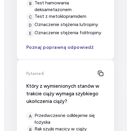
test hamowania
B
deksametazonem .
test z metoklopramidem.
C
oznaczenie stężenia lutropiny.
D
oznaczenie stężenia folitropiny
E
Poznaj poprawną odpowiedź
Pytanie 6
Który z wymienionych stanów w
trakcie ciąży wymaga szybkiego
ukończenia ciąży?
przedwczesne odklejenie się
A
łożyska
rak szyjki macicy w ciąży.
B