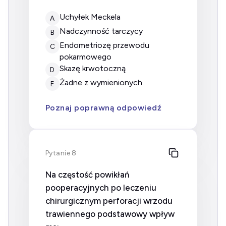
uchyłek Meckela
A
nadczynność tarczycy
B
endometriozę przewodu
C
pokarmowego
skazę krwotoczną
D
żadne z wymienionych.
E
Poznaj poprawną odpowiedź
Pytanie 8
Na częstość powikłań
pooperacyjnych po leczeniu
chirurgicznym perforacji wrzodu
trawiennego podstawowy wpływ