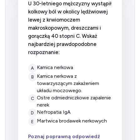
U 30-letniego mężczyzny wystąpił
kolkowy ból w okolicy lędźwiowej
lewej z krwiomoczem
makroskopowym, dreszczami i
gorączką 40 stopni C. Wskaż
najbardziej prawdopodobne
rozpoznanie:
kamica nerkowa
A
kamica nerkowa z
B
towarzyszącym zakażeniem
układu moczowego.
ostre odmiedniczkowe zapalenie
C
nerek
nefropatia IgA
D
martwica brodawek nerkowych
E
Poznaj poprawną odpowiedź