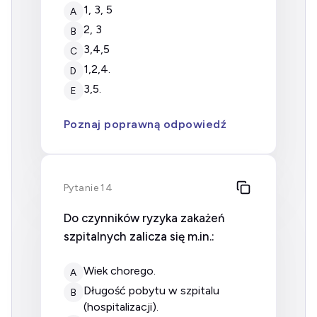
1, 3, 5
A
2, 3
B
3,4,5
C
1,2,4.
D
3,5.
E
Poznaj poprawną odpowiedź
Pytanie 14
Do czynników ryzyka zakażeń
szpitalnych zalicza się m.in.:
wiek chorego.
A
długość pobytu w szpitalu
B
(hospitalizacji).