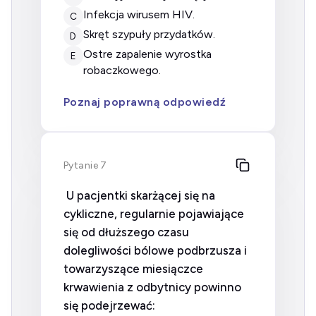
infekcja wirusem HIV.
C
skręt szypuły przydatków.
D
ostre zapalenie wyrostka
E
robaczkowego.
Poznaj poprawną odpowiedź
Pytanie 7
U pacjentki skarżącej się na
cykliczne, regularnie pojawiające
się od dłuższego czasu
dolegliwości bólowe podbrzusza i
towarzyszące miesiączce
krwawienia z odbytnicy powinno
się podejrzewać: