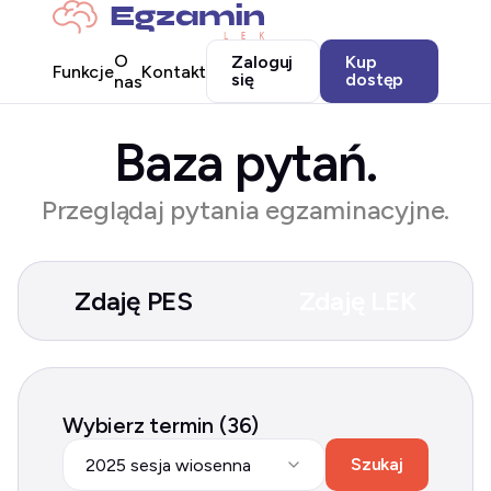
O
Zaloguj
Kup
Funkcje
Kontakt
się
dostęp
nas
Baza pytań.
Przeglądaj pytania egzaminacyjne.
Zdaję PES
Zdaję LEK
Wybierz termin (36)
Szukaj
2025 sesja wiosenna