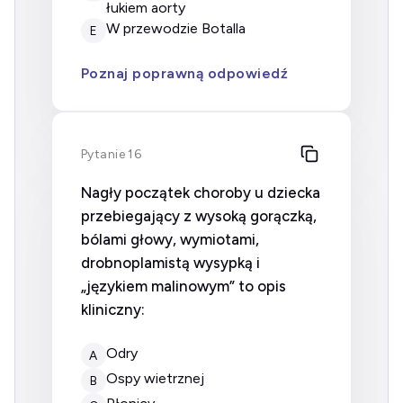
łukiem aorty
w przewodzie Botalla
E
Poznaj poprawną odpowiedź
Pytanie 16
Nagły początek choroby u dziecka
przebiegający z wysoką gorączką,
bólami głowy, wymiotami,
drobnoplamistą wysypką i
„językiem malinowym” to opis
kliniczny:
odry
A
ospy wietrznej
B