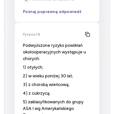
Poznaj poprawną odpowiedź
Pytanie 18
Podwyższone ryzyko powikłań
okołooperacyjnych występuje u
chorych:
1) otyłych;
2) w wieku poniżej 30 lat;
3) z chorobą wieńcową;
4) z cukrzycą;
5) zaklasyfikowanych do grupy
ASA I wg Amerykańskiego