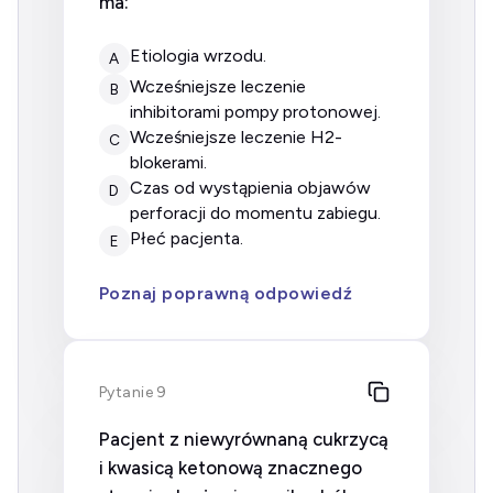
ma:
etiologia wrzodu.
A
wcześniejsze leczenie
B
inhibitorami pompy protonowej.
wcześniejsze leczenie H2-
C
blokerami.
czas od wystąpienia objawów
D
perforacji do momentu zabiegu.
płeć pacjenta.
E
Poznaj poprawną odpowiedź
Pytanie 9
Pacjent z niewyrównaną cukrzycą
i kwasicą ketonową znacznego