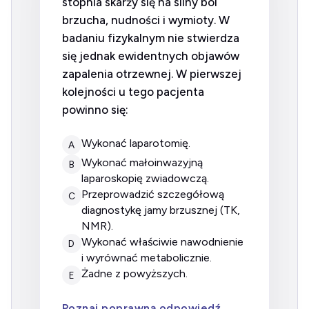
stopnia skarży się na silny ból
brzucha, nudności i wymioty. W
badaniu fizykalnym nie stwierdza
się jednak ewidentnych objawów
zapalenia otrzewnej. W pierwszej
kolejności u tego pacjenta
powinno się:
wykonać laparotomię.
A
wykonać małoinwazyjną
B
laparoskopię zwiadowczą.
przeprowadzić szczegółową
C
diagnostykę jamy brzusznej (TK,
NMR).
wykonać właściwie nawodnienie
D
i wyrównać metabolicznie.
żadne z powyższych.
E
Poznaj poprawną odpowiedź