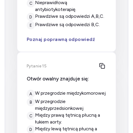
nieprawidłową
C
antybiotykoterapię.
prawdziwe są odpowiedzi A,B,C.
D
prawdziwe są odpowiedzi B,C.
E
Poznaj poprawną odpowiedź
Pytanie 15
Otwór owalny znajduje się:
w przegrodzie międzykomorowej
A
w przegrodzie
B
międzyprzedsionkowej
między prawą tętnicą płucną a
C
łukiem aorty.
między lewą tętnicą płucną a
D