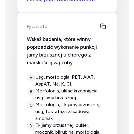
Pytanie 10
Wskaż badania, które winny
poprzedzić wykonanie punkcji
jamy brzusznej u chorego z
marskością wątroby:
usg, morfologia, PET, AlAT,
A
AspAT, Na, K, Cl.
morfologia, układ krzepnięcia,
B
usg jamy brzusznej.
morfologia, Tk jamy brzusznej,
C
usg, fosfataza zasadowa,
amoniak.
Tk jamy brzusznej, cukier,
D
mocznik, bilirubina, morfologia.