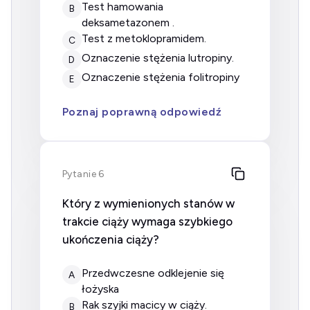
test hamowania
B
deksametazonem .
test z metoklopramidem.
C
oznaczenie stężenia lutropiny.
D
oznaczenie stężenia folitropiny
E
Poznaj poprawną odpowiedź
Pytanie 6
Który z wymienionych stanów w
trakcie ciąży wymaga szybkiego
ukończenia ciąży?
przedwczesne odklejenie się
A
łożyska
rak szyjki macicy w ciąży.
B