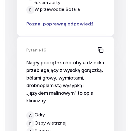
łukiem aorty
w przewodzie Botalla
E
Poznaj poprawną odpowiedź
Pytanie 16
Nagły początek choroby u dziecka
przebiegający z wysoką gorączką,
bólami głowy, wymiotami,
drobnoplamistą wysypką i
„językiem malinowym” to opis
kliniczny:
odry
A
ospy wietrznej
B