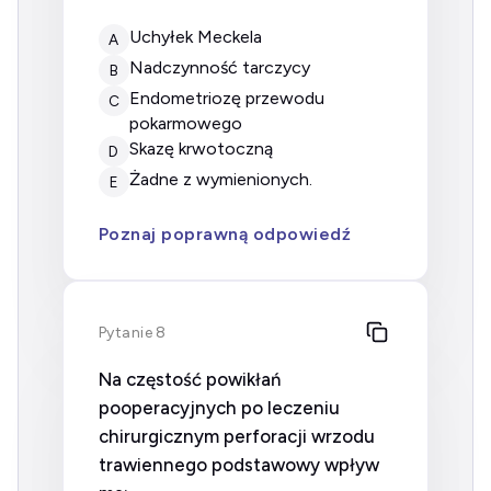
uchyłek Meckela
A
nadczynność tarczycy
B
endometriozę przewodu
C
pokarmowego
skazę krwotoczną
D
żadne z wymienionych.
E
Poznaj poprawną odpowiedź
Pytanie 8
Na częstość powikłań
pooperacyjnych po leczeniu
chirurgicznym perforacji wrzodu
trawiennego podstawowy wpływ