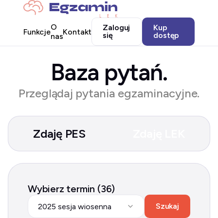
O
Zaloguj
Kup
Funkcje
Kontakt
się
dostęp
nas
Baza pytań.
Przeglądaj pytania egzaminacyjne.
Zdaję PES
Zdaję LEK
Wybierz termin (36)
Szukaj
2025 sesja wiosenna