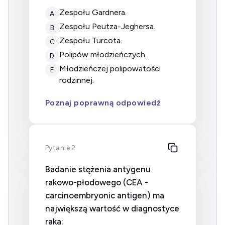
zespołu Gardnera.
A
zespołu Peutza-Jeghersa.
B
zespołu Turcota.
C
polipów młodzieńczych.
D
młodzieńczej polipowatości
E
rodzinnej.
Poznaj poprawną odpowiedź
Pytanie 2
Badanie stężenia antygenu
rakowo-płodowego (CEA -
carcinoembryonic antigen) ma
największą wartość w diagnostyce
raka: