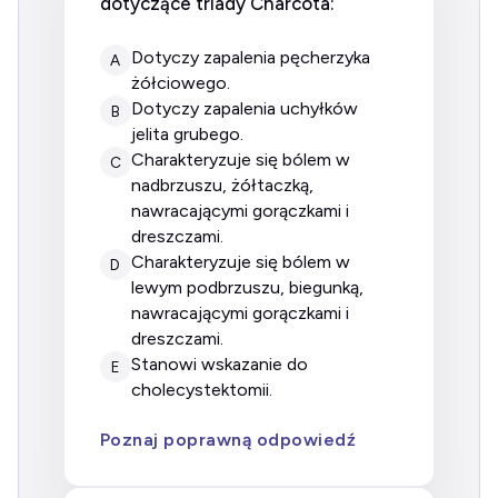
dotyczące triady Charcota:
dotyczy zapalenia pęcherzyka
A
żółciowego.
dotyczy zapalenia uchyłków
B
jelita grubego.
charakteryzuje się bólem w
C
nadbrzuszu, żółtaczką,
nawracającymi gorączkami i
dreszczami.
charakteryzuje się bólem w
D
lewym podbrzuszu, biegunką,
nawracającymi gorączkami i
dreszczami.
stanowi wskazanie do
E
cholecystektomii.
Poznaj poprawną odpowiedź