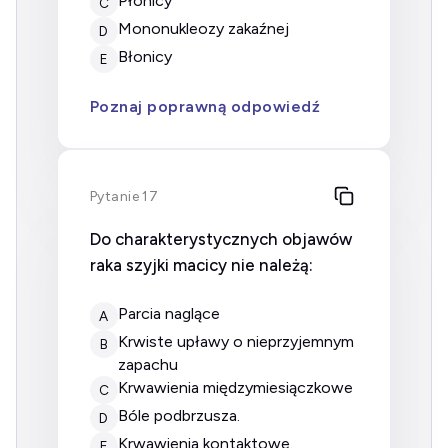
płonicy
C
mononukleozy zakaźnej
D
błonicy
E
Poznaj poprawną odpowiedź
Pytanie 17
Do charakterystycznych objawów
raka szyjki macicy nie należą:
parcia naglące
A
krwiste upławy o nieprzyjemnym
B
zapachu
krwawienia międzymiesiączkowe
C
bóle podbrzusza.
D
krwawienia kontaktowe.
E