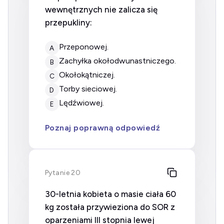
wewnętrznych nie zalicza się
przepukliny:
przeponowej.
A
zachyłka okołodwunastniczego.
B
okołokątniczej.
C
torby sieciowej.
D
lędźwiowej.
E
Poznaj poprawną odpowiedź
Pytanie 20
30-letnia kobieta o masie ciała 60
kg została przywieziona do SOR z
oparzeniami III stopnia lewej