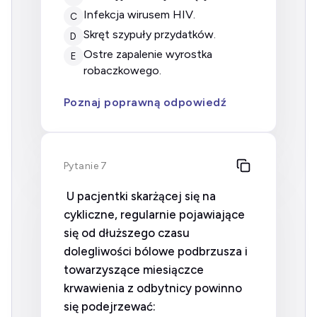
infekcja wirusem HIV.
C
skręt szypuły przydatków.
D
ostre zapalenie wyrostka
E
robaczkowego.
Poznaj poprawną odpowiedź
Pytanie 7
U pacjentki skarżącej się na
cykliczne, regularnie pojawiające
się od dłuższego czasu
dolegliwości bólowe podbrzusza i
towarzyszące miesiączce
krwawienia z odbytnicy powinno
się podejrzewać: