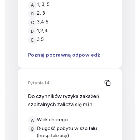
1, 3, 5
A
2, 3
B
3,4,5
C
1,2,4.
D
3,5.
E
Poznaj poprawną odpowiedź
Pytanie 14
Do czynników ryzyka zakażeń
szpitalnych zalicza się m.in.:
wiek chorego.
A
długość pobytu w szpitalu
B
(hospitalizacji).