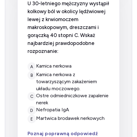
U 30-letniego mężczyzny wystąpił
kolkowy ból w okolicy lędźwiowej
lewej z krwiomoczem
makroskopowym, dreszczami i
gorączką 40 stopni C. Wskaż
najbardziej prawdopodobne
rozpoznanie:
kamica nerkowa
A
kamica nerkowa z
B
towarzyszącym zakażeniem
układu moczowego.
ostre odmiedniczkowe zapalenie
C
nerek
nefropatia IgA
D
martwica brodawek nerkowych
E
Poznaj poprawną odpowiedź