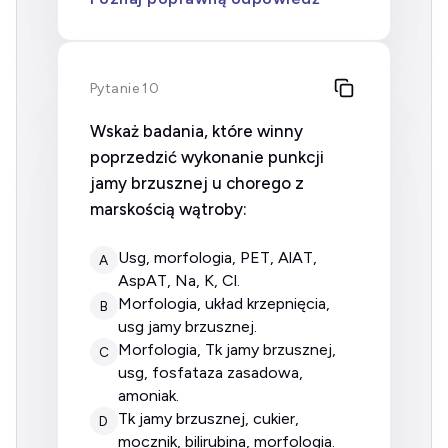
Pytanie 10
Wskaż badania, które winny
poprzedzić wykonanie punkcji
jamy brzusznej u chorego z
marskością wątroby:
usg, morfologia, PET, AlAT,
A
AspAT, Na, K, Cl.
morfologia, układ krzepnięcia,
B
usg jamy brzusznej.
morfologia, Tk jamy brzusznej,
C
usg, fosfataza zasadowa,
amoniak.
Tk jamy brzusznej, cukier,
D
mocznik, bilirubina, morfologia.