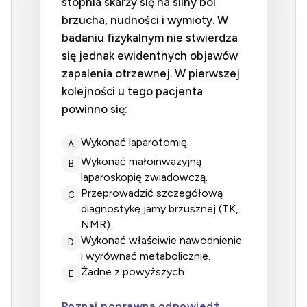
stopnia skarży się na silny ból
brzucha, nudności i wymioty. W
badaniu fizykalnym nie stwierdza
się jednak ewidentnych objawów
zapalenia otrzewnej. W pierwszej
kolejności u tego pacjenta
powinno się:
wykonać laparotomię.
A
wykonać małoinwazyjną
B
laparoskopię zwiadowczą.
przeprowadzić szczegółową
C
diagnostykę jamy brzusznej (TK,
NMR).
wykonać właściwie nawodnienie
D
i wyrównać metabolicznie.
żadne z powyższych.
E
Poznaj poprawną odpowiedź