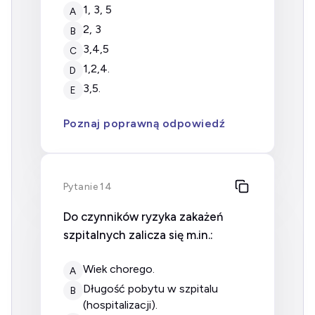
1, 3, 5
A
2, 3
B
3,4,5
C
1,2,4.
D
3,5.
E
Poznaj poprawną odpowiedź
Pytanie 14
Do czynników ryzyka zakażeń
szpitalnych zalicza się m.in.:
wiek chorego.
A
długość pobytu w szpitalu
B
(hospitalizacji).