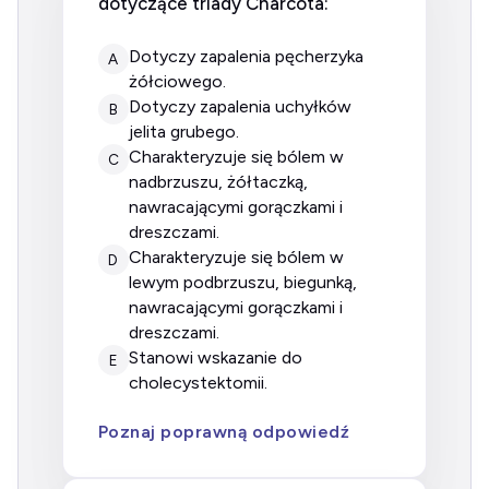
dotyczące triady Charcota:
dotyczy zapalenia pęcherzyka
A
żółciowego.
dotyczy zapalenia uchyłków
B
jelita grubego.
charakteryzuje się bólem w
C
nadbrzuszu, żółtaczką,
nawracającymi gorączkami i
dreszczami.
charakteryzuje się bólem w
D
lewym podbrzuszu, biegunką,
nawracającymi gorączkami i
dreszczami.
stanowi wskazanie do
E
cholecystektomii.
Poznaj poprawną odpowiedź