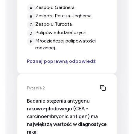
zespołu Gardnera.
A
zespołu Peutza-Jeghersa.
B
zespołu Turcota.
C
polipów młodzieńczych.
D
młodzieńczej polipowatości
E
rodzinnej.
Poznaj poprawną odpowiedź
Pytanie 2
Badanie stężenia antygenu
rakowo-płodowego (CEA -
carcinoembryonic antigen) ma
największą wartość w diagnostyce
raka: