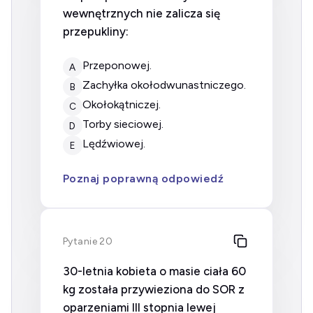
wewnętrznych nie zalicza się
przepukliny:
przeponowej.
A
zachyłka okołodwunastniczego.
B
okołokątniczej.
C
torby sieciowej.
D
lędźwiowej.
E
Poznaj poprawną odpowiedź
Pytanie 20
30-letnia kobieta o masie ciała 60
kg została przywieziona do SOR z
oparzeniami III stopnia lewej