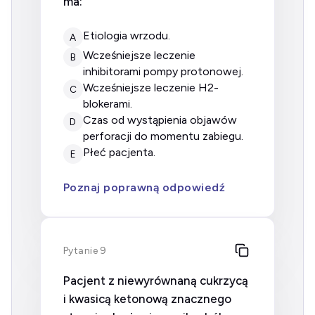
ma:
etiologia wrzodu.
A
wcześniejsze leczenie
B
inhibitorami pompy protonowej.
wcześniejsze leczenie H2-
C
blokerami.
czas od wystąpienia objawów
D
perforacji do momentu zabiegu.
płeć pacjenta.
E
Poznaj poprawną odpowiedź
Pytanie 9
Pacjent z niewyrównaną cukrzycą
i kwasicą ketonową znacznego