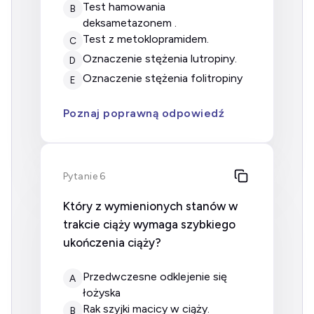
test hamowania
B
deksametazonem .
test z metoklopramidem.
C
oznaczenie stężenia lutropiny.
D
oznaczenie stężenia folitropiny
E
Poznaj poprawną odpowiedź
Pytanie 6
Który z wymienionych stanów w
trakcie ciąży wymaga szybkiego
ukończenia ciąży?
przedwczesne odklejenie się
A
łożyska
rak szyjki macicy w ciąży.
B