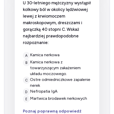
U 30-letniego mężczyzny wystąpił
kolkowy ból w okolicy lędźwiowej
lewej z krwiomoczem
makroskopowym, dreszczami i
gorączką 40 stopni C. Wskaż
najbardziej prawdopodobne
rozpoznanie:
kamica nerkowa
A
kamica nerkowa z
B
towarzyszącym zakażeniem
układu moczowego.
ostre odmiedniczkowe zapalenie
C
nerek
nefropatia IgA
D
martwica brodawek nerkowych
E
Poznaj poprawną odpowiedź