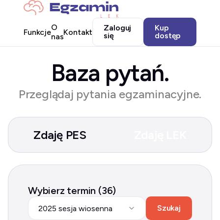
O
Zaloguj
Kup
Funkcje
Kontakt
się
dostęp
nas
Baza pytań.
Przeglądaj pytania egzaminacyjne.
Zdaję PES
Zdaję LEK
Wybierz termin (36)
Szukaj
2025 sesja wiosenna