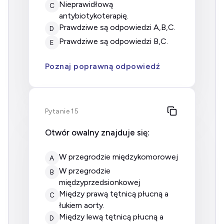
nieprawidłową
C
antybiotykoterapię.
prawdziwe są odpowiedzi A,B,C.
D
prawdziwe są odpowiedzi B,C.
E
Poznaj poprawną odpowiedź
Pytanie 15
Otwór owalny znajduje się:
w przegrodzie międzykomorowej
A
w przegrodzie
B
międzyprzedsionkowej
między prawą tętnicą płucną a
C
łukiem aorty.
między lewą tętnicą płucną a
D