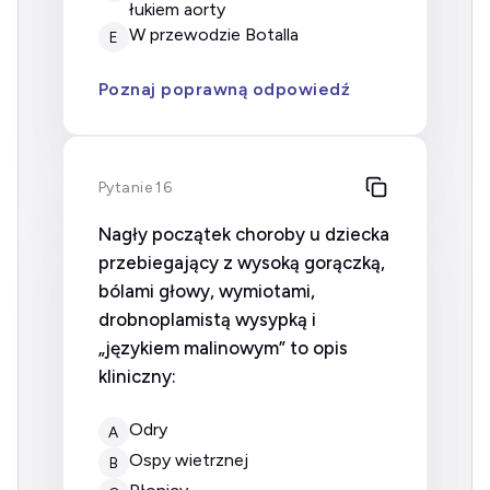
łukiem aorty
w przewodzie Botalla
E
Poznaj poprawną odpowiedź
Pytanie 16
Nagły początek choroby u dziecka
przebiegający z wysoką gorączką,
bólami głowy, wymiotami,
drobnoplamistą wysypką i
„językiem malinowym” to opis
kliniczny:
odry
A
ospy wietrznej
B