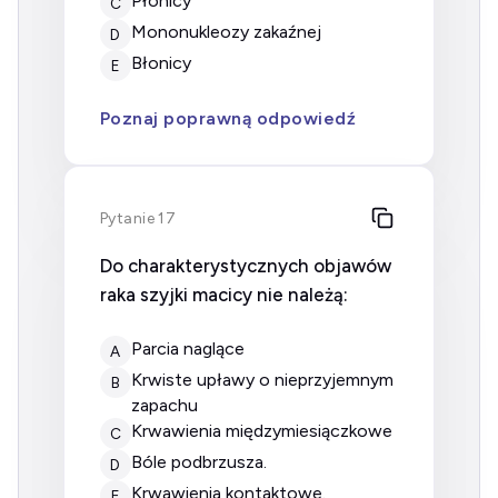
płonicy
C
mononukleozy zakaźnej
D
błonicy
E
Poznaj poprawną odpowiedź
Pytanie 17
Do charakterystycznych objawów
raka szyjki macicy nie należą:
parcia naglące
A
krwiste upławy o nieprzyjemnym
B
zapachu
krwawienia międzymiesiączkowe
C
bóle podbrzusza.
D
krwawienia kontaktowe.
E