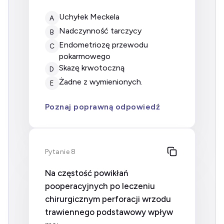
uchyłek Meckela
A
nadczynność tarczycy
B
endometriozę przewodu
C
pokarmowego
skazę krwotoczną
D
żadne z wymienionych.
E
Poznaj poprawną odpowiedź
Pytanie 8
Na częstość powikłań
pooperacyjnych po leczeniu
chirurgicznym perforacji wrzodu
trawiennego podstawowy wpływ