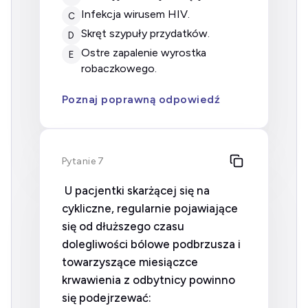
infekcja wirusem HIV.
C
skręt szypuły przydatków.
D
ostre zapalenie wyrostka
E
robaczkowego.
Poznaj poprawną odpowiedź
Pytanie 7
U pacjentki skarżącej się na
cykliczne, regularnie pojawiające
się od dłuższego czasu
dolegliwości bólowe podbrzusza i
towarzyszące miesiączce
krwawienia z odbytnicy powinno
się podejrzewać: