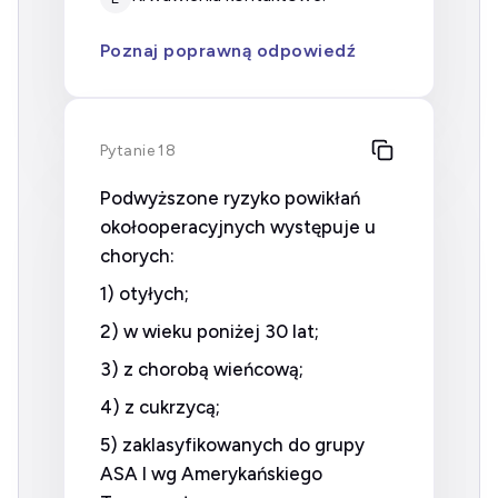
Poznaj poprawną odpowiedź
Pytanie 18
Podwyższone ryzyko powikłań
okołooperacyjnych występuje u
chorych:
1) otyłych;
2) w wieku poniżej 30 lat;
3) z chorobą wieńcową;
4) z cukrzycą;
5) zaklasyfikowanych do grupy
ASA I wg Amerykańskiego