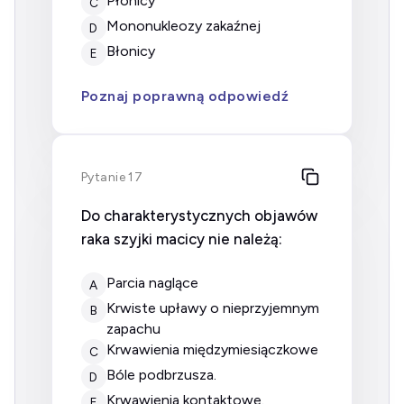
płonicy
C
mononukleozy zakaźnej
D
błonicy
E
Poznaj poprawną odpowiedź
Pytanie 17
Do charakterystycznych objawów
raka szyjki macicy nie należą:
parcia naglące
A
krwiste upławy o nieprzyjemnym
B
zapachu
krwawienia międzymiesiączkowe
C
bóle podbrzusza.
D
krwawienia kontaktowe.
E