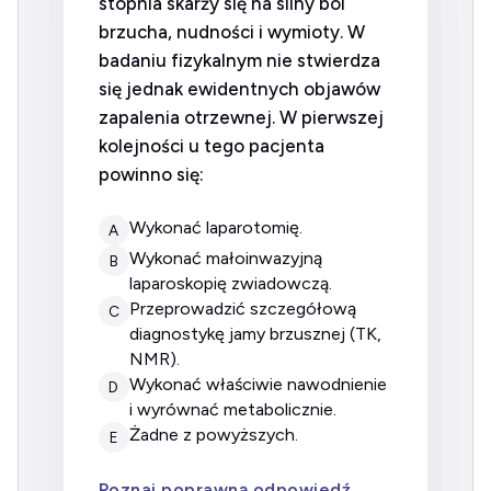
stopnia skarży się na silny ból
brzucha, nudności i wymioty. W
badaniu fizykalnym nie stwierdza
się jednak ewidentnych objawów
zapalenia otrzewnej. W pierwszej
kolejności u tego pacjenta
powinno się:
wykonać laparotomię.
A
wykonać małoinwazyjną
B
laparoskopię zwiadowczą.
przeprowadzić szczegółową
C
diagnostykę jamy brzusznej (TK,
NMR).
wykonać właściwie nawodnienie
D
i wyrównać metabolicznie.
żadne z powyższych.
E
Poznaj poprawną odpowiedź