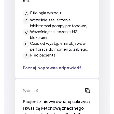
ma:
etiologia wrzodu.
A
wcześniejsze leczenie
B
inhibitorami pompy protonowej.
wcześniejsze leczenie H2-
C
blokerami.
czas od wystąpienia objawów
D
perforacji do momentu zabiegu.
płeć pacjenta.
E
Poznaj poprawną odpowiedź
Pytanie 9
Pacjent z niewyrównaną cukrzycą
i kwasicą ketonową znacznego