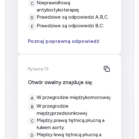
nieprawidłową
C
antybiotykoterapię.
prawdziwe są odpowiedzi A,B,C.
D
prawdziwe są odpowiedzi B,C.
E
Poznaj poprawną odpowiedź
Pytanie 15
Otwór owalny znajduje się:
w przegrodzie międzykomorowej
A
w przegrodzie
B
międzyprzedsionkowej
między prawą tętnicą płucną a
C
łukiem aorty.
między lewą tętnicą płucną a
D