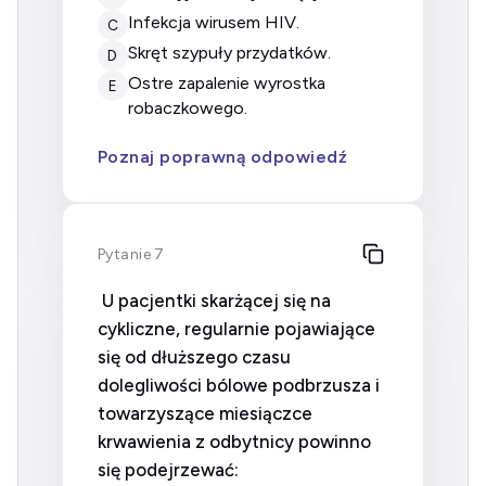
infekcja wirusem HIV.
C
skręt szypuły przydatków.
D
ostre zapalenie wyrostka
E
robaczkowego.
Poznaj poprawną odpowiedź
Pytanie 7
U pacjentki skarżącej się na
cykliczne, regularnie pojawiające
się od dłuższego czasu
dolegliwości bólowe podbrzusza i
towarzyszące miesiączce
krwawienia z odbytnicy powinno
się podejrzewać: