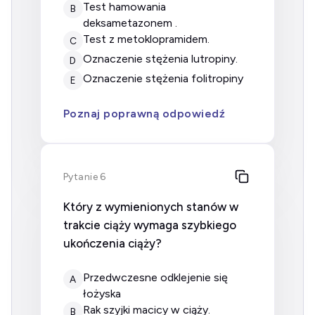
test hamowania
B
deksametazonem .
test z metoklopramidem.
C
oznaczenie stężenia lutropiny.
D
oznaczenie stężenia folitropiny
E
Poznaj poprawną odpowiedź
Pytanie 6
Który z wymienionych stanów w
trakcie ciąży wymaga szybkiego
ukończenia ciąży?
przedwczesne odklejenie się
A
łożyska
rak szyjki macicy w ciąży.
B