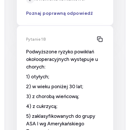
Poznaj poprawną odpowiedź
Pytanie 18
Podwyższone ryzyko powikłań
okołooperacyjnych występuje u
chorych:
1) otyłych;
2) w wieku poniżej 30 lat;
3) z chorobą wieńcową;
4) z cukrzycą;
5) zaklasyfikowanych do grupy
ASA I wg Amerykańskiego