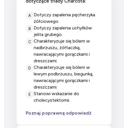
dotyczące triady Charcota:
dotyczy zapalenia pęcherzyka
A
żółciowego.
dotyczy zapalenia uchyłków
B
jelita grubego.
charakteryzuje się bólem w
C
nadbrzuszu, żółtaczką,
nawracającymi gorączkami i
dreszczami.
charakteryzuje się bólem w
D
lewym podbrzuszu, biegunką,
nawracającymi gorączkami i
dreszczami.
stanowi wskazanie do
E
cholecystektomii.
Poznaj poprawną odpowiedź