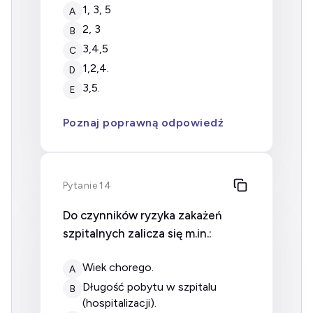
1, 3, 5
A
2, 3
B
3,4,5
C
1,2,4.
D
3,5.
E
Poznaj poprawną odpowiedź
Pytanie 14
Do czynników ryzyka zakażeń
szpitalnych zalicza się m.in.:
wiek chorego.
A
długość pobytu w szpitalu
B
(hospitalizacji).