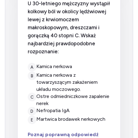
U 30-letniego mężczyzny wystąpił
kolkowy ból w okolicy lędźwiowej
lewej z krwiomoczem
makroskopowym, dreszczami i
gorączką 40 stopni C. Wskaż
najbardziej prawdopodobne
rozpoznanie:
kamica nerkowa
A
kamica nerkowa z
B
towarzyszącym zakażeniem
układu moczowego.
ostre odmiedniczkowe zapalenie
C
nerek
nefropatia IgA
D
martwica brodawek nerkowych
E
Poznaj poprawną odpowiedź