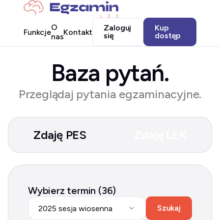
O
Zaloguj
Kup
Funkcje
Kontakt
się
dostęp
nas
Baza pytań.
Przeglądaj pytania egzaminacyjne.
Zdaję PES
Zdaję LEK
Wybierz termin (36)
Szukaj
2025 sesja wiosenna