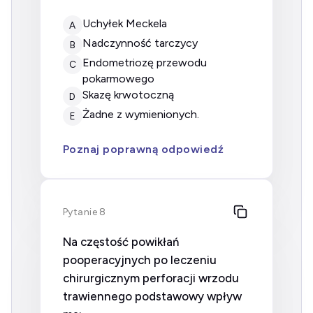
uchyłek Meckela
A
nadczynność tarczycy
B
endometriozę przewodu
C
pokarmowego
skazę krwotoczną
D
żadne z wymienionych.
E
Poznaj poprawną odpowiedź
Pytanie 8
Na częstość powikłań
pooperacyjnych po leczeniu
chirurgicznym perforacji wrzodu
trawiennego podstawowy wpływ