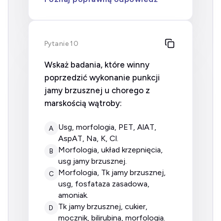
Pytanie 10
Wskaż badania, które winny
poprzedzić wykonanie punkcji
jamy brzusznej u chorego z
marskością wątroby:
usg, morfologia, PET, AlAT,
A
AspAT, Na, K, Cl.
morfologia, układ krzepnięcia,
B
usg jamy brzusznej.
morfologia, Tk jamy brzusznej,
C
usg, fosfataza zasadowa,
amoniak.
Tk jamy brzusznej, cukier,
D
mocznik, bilirubina, morfologia.