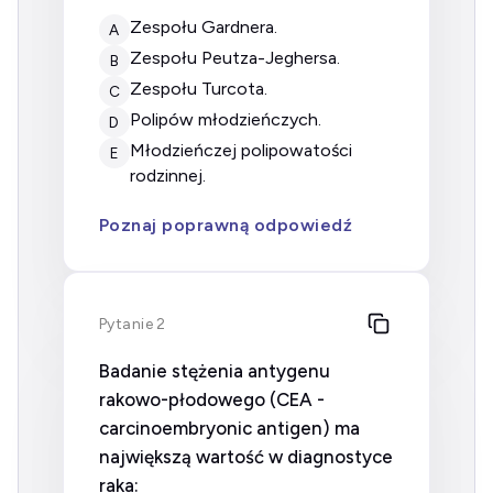
zespołu Gardnera.
A
zespołu Peutza-Jeghersa.
B
zespołu Turcota.
C
polipów młodzieńczych.
D
młodzieńczej polipowatości
E
rodzinnej.
Poznaj poprawną odpowiedź
Pytanie 2
Badanie stężenia antygenu
rakowo-płodowego (CEA -
carcinoembryonic antigen) ma
największą wartość w diagnostyce
raka: