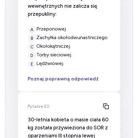
wewnętrznych nie zalicza się
przepukliny:
przeponowej.
A
zachyłka okołodwunastniczego.
B
okołokątniczej.
C
torby sieciowej.
D
lędźwiowej.
E
Poznaj poprawną odpowiedź
Pytanie 20
30-letnia kobieta o masie ciała 60
kg została przywieziona do SOR z
oparzeniami III stopnia lewej