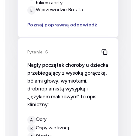
łukiem aorty
w przewodzie Botalla
E
Poznaj poprawną odpowiedź
Pytanie 16
Nagły początek choroby u dziecka
przebiegający z wysoką gorączką,
bólami głowy, wymiotami,
drobnoplamistą wysypką i
„językiem malinowym” to opis
kliniczny:
odry
A
ospy wietrznej
B