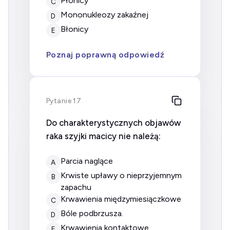
płonicy
C
mononukleozy zakaźnej
D
błonicy
E
Poznaj poprawną odpowiedź
Pytanie 17
Do charakterystycznych objawów
raka szyjki macicy nie należą:
parcia naglące
A
krwiste upławy o nieprzyjemnym
B
zapachu
krwawienia międzymiesiączkowe
C
bóle podbrzusza.
D
krwawienia kontaktowe.
E