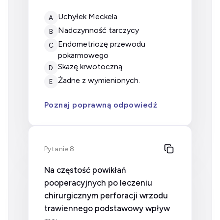
uchyłek Meckela
A
nadczynność tarczycy
B
endometriozę przewodu
C
pokarmowego
skazę krwotoczną
D
żadne z wymienionych.
E
Poznaj poprawną odpowiedź
Pytanie 8
Na częstość powikłań
pooperacyjnych po leczeniu
chirurgicznym perforacji wrzodu
trawiennego podstawowy wpływ