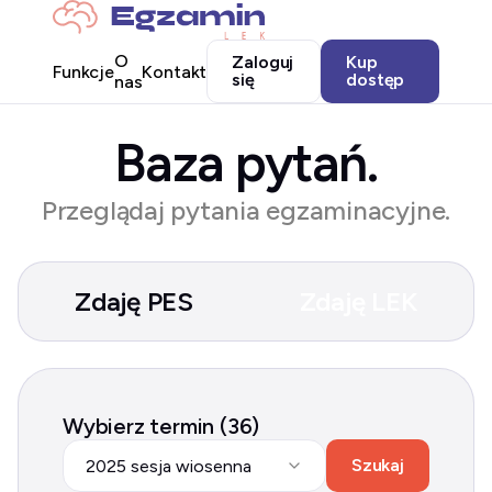
O
Zaloguj
Kup
Funkcje
Kontakt
się
dostęp
nas
Baza pytań.
Przeglądaj pytania egzaminacyjne.
Zdaję PES
Zdaję LEK
Wybierz termin (36)
Szukaj
2025 sesja wiosenna