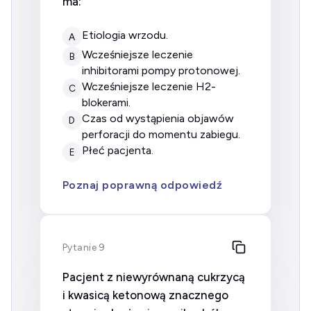
ma:
etiologia wrzodu.
A
wcześniejsze leczenie
B
inhibitorami pompy protonowej.
wcześniejsze leczenie H2-
C
blokerami.
czas od wystąpienia objawów
D
perforacji do momentu zabiegu.
płeć pacjenta.
E
Poznaj poprawną odpowiedź
Pytanie 9
Pacjent z niewyrównaną cukrzycą
i kwasicą ketonową znacznego