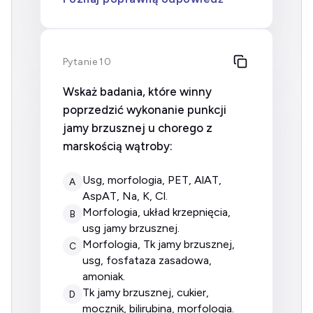
Pytanie 10
Wskaż badania, które winny
poprzedzić wykonanie punkcji
jamy brzusznej u chorego z
marskością wątroby:
usg, morfologia, PET, AlAT,
A
AspAT, Na, K, Cl.
morfologia, układ krzepnięcia,
B
usg jamy brzusznej.
morfologia, Tk jamy brzusznej,
C
usg, fosfataza zasadowa,
amoniak.
Tk jamy brzusznej, cukier,
D
mocznik, bilirubina, morfologia.