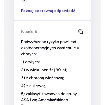
Poznaj poprawną odpowiedź
Pytanie 18
Podwyższone ryzyko powikłań
okołooperacyjnych występuje u
chorych:
1) otyłych;
2) w wieku poniżej 30 lat;
3) z chorobą wieńcową;
4) z cukrzycą;
5) zaklasyfikowanych do grupy
ASA I wg Amerykańskiego