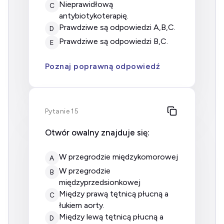
nieprawidłową
C
antybiotykoterapię.
prawdziwe są odpowiedzi A,B,C.
D
prawdziwe są odpowiedzi B,C.
E
Poznaj poprawną odpowiedź
Pytanie 15
Otwór owalny znajduje się:
w przegrodzie międzykomorowej
A
w przegrodzie
B
międzyprzedsionkowej
między prawą tętnicą płucną a
C
łukiem aorty.
między lewą tętnicą płucną a
D