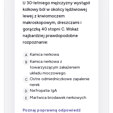
U 30-letniego mężczyzny wystąpił
kolkowy ból w okolicy lędźwiowej
lewej z krwiomoczem
makroskopowym, dreszczami i
gorączką 40 stopni C. Wskaż
najbardziej prawdopodobne
rozpoznanie:
kamica nerkowa
A
kamica nerkowa z
B
towarzyszącym zakażeniem
układu moczowego.
ostre odmiedniczkowe zapalenie
C
nerek
nefropatia IgA
D
martwica brodawek nerkowych
E
Poznaj poprawną odpowiedź