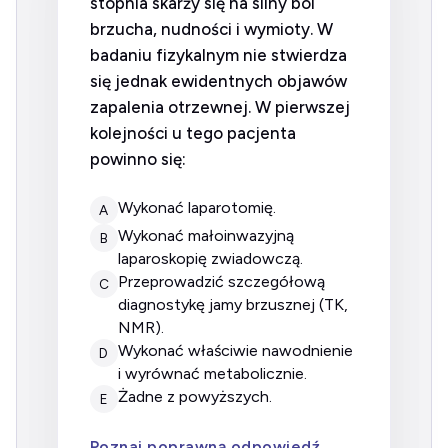
stopnia skarży się na silny ból
brzucha, nudności i wymioty. W
badaniu fizykalnym nie stwierdza
się jednak ewidentnych objawów
zapalenia otrzewnej. W pierwszej
kolejności u tego pacjenta
powinno się:
wykonać laparotomię.
A
wykonać małoinwazyjną
B
laparoskopię zwiadowczą.
przeprowadzić szczegółową
C
diagnostykę jamy brzusznej (TK,
NMR).
wykonać właściwie nawodnienie
D
i wyrównać metabolicznie.
żadne z powyższych.
E
Poznaj poprawną odpowiedź