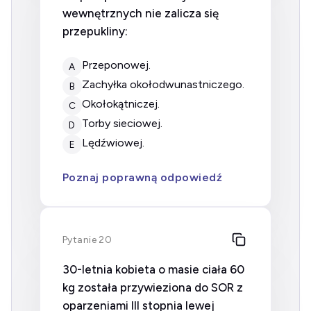
wewnętrznych nie zalicza się
przepukliny:
przeponowej.
A
zachyłka okołodwunastniczego.
B
okołokątniczej.
C
torby sieciowej.
D
lędźwiowej.
E
Poznaj poprawną odpowiedź
Pytanie 20
30-letnia kobieta o masie ciała 60
kg została przywieziona do SOR z
oparzeniami III stopnia lewej