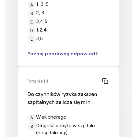
1, 3, 5
A
2, 3
B
3,4,5
C
1,2,4.
D
3,5.
E
Poznaj poprawną odpowiedź
Pytanie 14
Do czynników ryzyka zakażeń
szpitalnych zalicza się m.in.:
wiek chorego.
A
długość pobytu w szpitalu
B
(hospitalizacji).