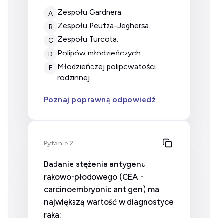
zespołu Gardnera.
A
zespołu Peutza-Jeghersa.
B
zespołu Turcota.
C
polipów młodzieńczych.
D
młodzieńczej polipowatości
E
rodzinnej.
Poznaj poprawną odpowiedź
Pytanie 2
Badanie stężenia antygenu
rakowo-płodowego (CEA -
carcinoembryonic antigen) ma
największą wartość w diagnostyce
raka: