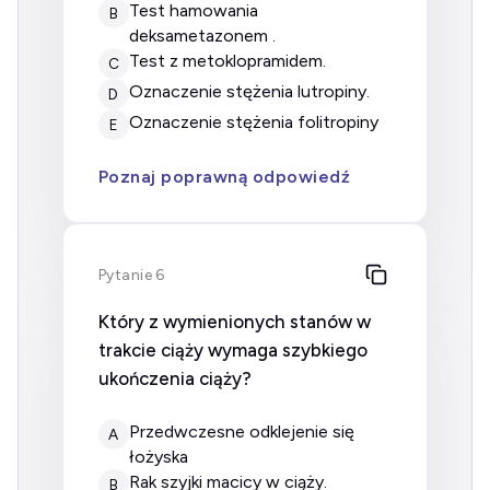
test hamowania
B
deksametazonem .
test z metoklopramidem.
C
oznaczenie stężenia lutropiny.
D
oznaczenie stężenia folitropiny
E
Poznaj poprawną odpowiedź
Pytanie 6
Który z wymienionych stanów w
trakcie ciąży wymaga szybkiego
ukończenia ciąży?
przedwczesne odklejenie się
A
łożyska
rak szyjki macicy w ciąży.
B