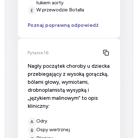
łukiem aorty
w przewodzie Botalla
E
Poznaj poprawną odpowiedź
Pytanie 16
Nagły początek choroby u dziecka
przebiegający z wysoką gorączką,
bólami głowy, wymiotami,
drobnoplamistą wysypką i
„językiem malinowym” to opis
kliniczny:
odry
A
ospy wietrznej
B