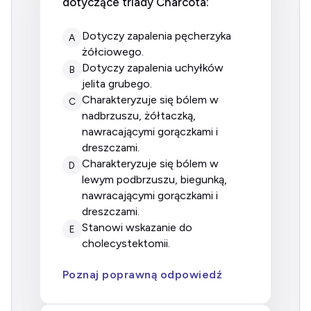
dotyczące triady Charcota:
dotyczy zapalenia pęcherzyka
A
żółciowego.
dotyczy zapalenia uchyłków
B
jelita grubego.
charakteryzuje się bólem w
C
nadbrzuszu, żółtaczką,
nawracającymi gorączkami i
dreszczami.
charakteryzuje się bólem w
D
lewym podbrzuszu, biegunką,
nawracającymi gorączkami i
dreszczami.
stanowi wskazanie do
E
cholecystektomii.
Poznaj poprawną odpowiedź