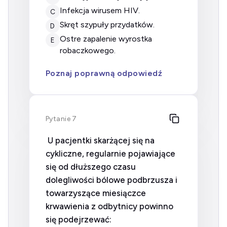
infekcja wirusem HIV.
C
skręt szypuły przydatków.
D
ostre zapalenie wyrostka
E
robaczkowego.
Poznaj poprawną odpowiedź
Pytanie 7
U pacjentki skarżącej się na
cykliczne, regularnie pojawiające
się od dłuższego czasu
dolegliwości bólowe podbrzusza i
towarzyszące miesiączce
krwawienia z odbytnicy powinno
się podejrzewać: