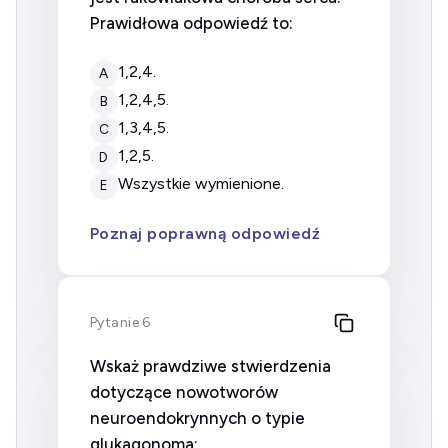
Prawidłowa odpowiedź to:
1,2,4.
A
1,2,4,5.
B
1,3,4,5.
C
1,2,5.
D
wszystkie wymienione.
E
Poznaj poprawną odpowiedź
Pytanie 6
Wskaż prawdziwe stwierdzenia
dotyczące nowotworów
neuroendokrynnych o typie
glukagonoma: