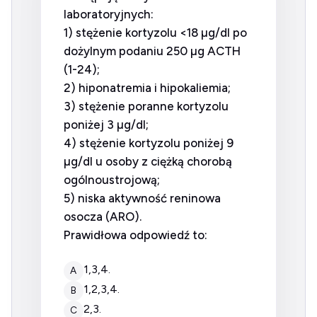
laboratoryjnych:
1) stężenie kortyzolu <18 µg/dl po
dożylnym podaniu 250 µg ACTH
(1-24);
2) hiponatremia i hipokaliemia;
3) stężenie poranne kortyzolu
poniżej 3 µg/dl;
4) stężenie kortyzolu poniżej 9
µg/dl u osoby z ciężką chorobą
ogólnoustrojową;
5) niska aktywność reninowa
osocza (ARO).
Prawidłowa odpowiedź to:
1,3,4.
A
1,2,3,4.
B
2,3.
C