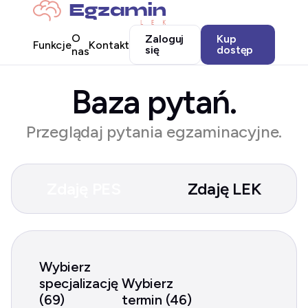
O
Zaloguj
Kup
Funkcje
Kontakt
się
dostęp
nas
Baza pytań.
Przeglądaj pytania egzaminacyjne.
Zdaję PES
Zdaję LEK
Wybierz
specjalizację
Wybierz
(69)
termin (46)