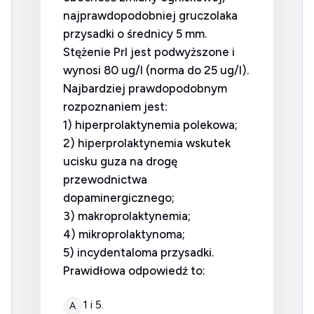
najprawdopodobniej gruczolaka
przysadki o średnicy 5 mm.
Stężenie Prl jest podwyższone i
wynosi 80 ug/l (norma do 25 ug/l).
Najbardziej prawdopodobnym
rozpoznaniem jest:
1) hiperprolaktynemia polekowa;
2) hiperprolaktynemia wskutek
ucisku guza na drogę
przewodnictwa
dopaminergicznego;
3) makroprolaktynemia;
4) mikroprolaktynoma;
5) incydentaloma przysadki.
Prawidłowa odpowiedź to:
1 i 5.
A