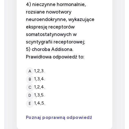
4) nieczynne hormonalnie,
rozsiane nowotwory
neuroendokrynne, wykazujące
ekspresję receptorów
somatostatynowych w
scyntygrafii receptorowej;
5) choroba Addisona.
Prawidłowa odpowiedź to:
1,2,3.
A
1,3,4.
B
1,2,4.
C
1,3,5.
D
1,4,5.
E
Poznaj poprawną odpowiedź