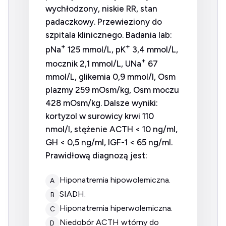
wychłodzony, niskie RR, stan
padaczkowy. Przewieziony do
szpitala klinicznego. Badania lab:
+
+
pNa
125 mmol/L, pK
3,4 mmol/L,
+
mocznik 2,1 mmol/L, UNa
67
mmol/L, glikemia 0,9 mmol/l, Osm
plazmy 259 mOsm/kg, Osm moczu
428 mOsm/kg. Dalsze wyniki:
kortyzol w surowicy krwi 110
nmol/l, stężenie ACTH < 10 ng/ml,
GH < 0,5 ng/ml, IGF-1 < 65 ng/ml.
Prawidłową diagnozą jest:
hiponatremia hipowolemiczna.
A
SIADH.
B
hiponatremia hiperwolemiczna.
C
niedobór ACTH wtórny do
D