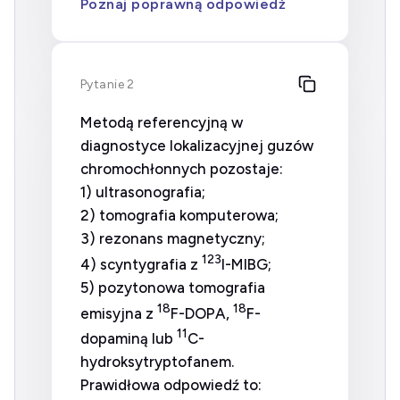
Poznaj poprawną odpowiedź
Pytanie 2
Metodą referencyjną w
diagnostyce lokalizacyjnej guzów
chromochłonnych pozostaje:
1) ultrasonografia;
2) tomografia komputerowa;
3) rezonans magnetyczny;
123
4) scyntygrafia z
I-MIBG;
5) pozytonowa tomografia
18
18
emisyjna z
F-DOPA,
F-
11
dopaminą lub
C-
hydroksytryptofanem.
Prawidłowa odpowiedź to: