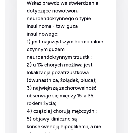
Wskaż prawdziwe stwierdzenia
dotyczące nowotworu
neuroendokrynnego o typie
insulinoma - tzw. guza
insulinowego:
1) jest najczęstszym hormonalnie
czynnym guzem
neuroendokrynnym trzustki;
2) u 1% chorych możliwa jest
lokalizacja pozatrzustkowa
(dwunastnica, żołądek, płuca);
3) największą zachorowalność
obserwuje się między 15. a 35.
rokiem życia;
4) częściej chorują mężczyźni;
5) objawy kliniczne są
konsekwencją hipoglikemii, a nie