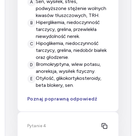
sen, wysiłek, stres,
A
podwyższone stężenie wolnych
kwasów tłuszczowych, TRH.
hiperglikemia, niedoczynność
B
tarczycy, grelina, przewlekła
niewydolność nerek.
hipoglikemia, niedoczynność
C
tarczycy, grelina, niedobór białek
oraz głodzenie.
bromokryptyna, wlew potasu,
D
anoreksja, wysiłek fizyczny.
otyłość, glikokortykosteroidy,
E
beta blokery, sen.
Poznaj poprawną odpowiedź
Pytanie 4