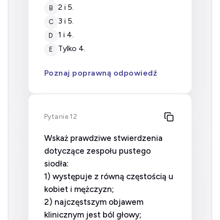
2 i 5.
B
3 i 5.
C
1 i 4.
D
tylko 4.
E
Poznaj poprawną odpowiedź
Pytanie 12
Wskaż prawdziwe stwierdzenia
dotyczące zespołu pustego
siodła:
1) występuje z równą częstością u
kobiet i mężczyzn;
2) najczęstszym objawem
klinicznym jest ból głowy;