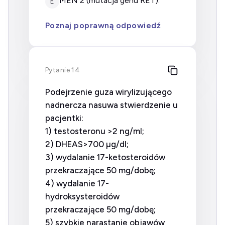
MEN 2 (mutacja genu RET).
E
Poznaj poprawną odpowiedź
Pytanie 14
Podejrzenie guza wirylizującego
nadnercza nasuwa stwierdzenie u
pacjentki:
1) testosteronu >2 ng/ml;
2) DHEAS>700 µg/dl;
3) wydalanie 17-ketosteroidów
przekraczające 50 mg/dobę;
4) wydalanie 17-
hydroksysteroidów
przekraczające 50 mg/dobę;
5) szybkie narastanie objawów