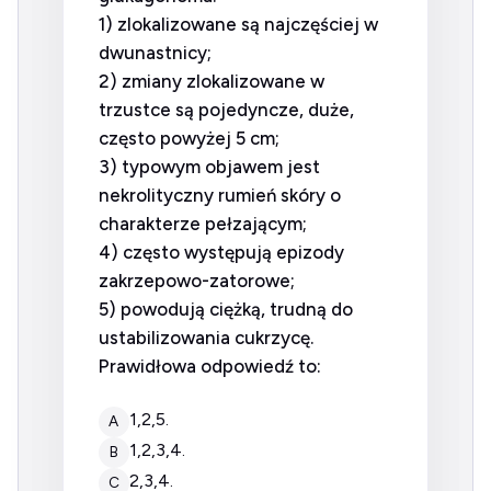
1) zlokalizowane są najczęściej w
dwunastnicy;
2) zmiany zlokalizowane w
trzustce są pojedyncze, duże,
często powyżej 5 cm;
3) typowym objawem jest
nekrolityczny rumień skóry o
charakterze pełzającym;
4) często występują epizody
zakrzepowo-zatorowe;
5) powodują ciężką, trudną do
ustabilizowania cukrzycę.
Prawidłowa odpowiedź to:
1,2,5.
A
1,2,3,4.
B
2,3,4.
C