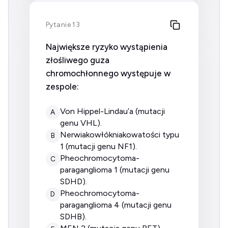
Pytanie 13
Największe ryzyko wystąpienia
złośliwego guza
chromochłonnego występuje w
zespole:
von Hippel-Lindau’a (mutacji
A
genu VHL).
nerwiakowłókniakowatości typu
B
1 (mutacji genu NF1).
Pheochromocytoma-
C
paraganglioma 1 (mutacji genu
SDHD).
Pheochromocytoma-
D
paraganglioma 4 (mutacji genu
SDHB).