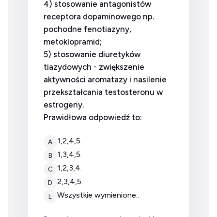
4) stosowanie antagonistów
receptora dopaminowego np.
pochodne fenotiazyny,
metoklopramid;
5) stosowanie diuretyków
tiazydowych - zwiększenie
aktywności aromatazy i nasilenie
przekształcania testosteronu w
estrogeny.
Prawidłowa odpowiedź to:
1,2,4,5.
A
1,3,4,5.
B
1,2,3,4.
C
2,3,4,5.
D
wszystkie wymienione..
E