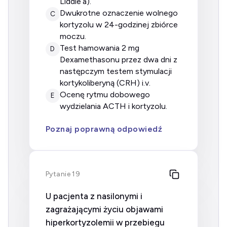
Liddle’a).
dwukrotne oznaczenie wolnego
C
kortyzolu w 24-godzinej zbiórce
moczu.
test hamowania 2 mg
D
Dexamethasonu przez dwa dni z
następczym testem stymulacji
kortykoliberyną (CRH) i.v.
ocenę rytmu dobowego
E
wydzielania ACTH i kortyzolu.
Poznaj poprawną odpowiedź
Pytanie 19
U pacjenta z nasilonymi i
zagrażającymi życiu objawami
hiperkortyzolemii w przebiegu