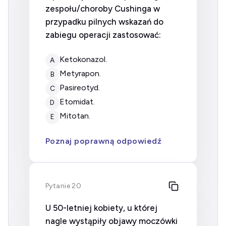
zespołu/choroby Cushinga w
przypadku pilnych wskazań do
zabiegu operacji zastosować:
ketokonazol.
A
metyrapon.
B
pasireotyd.
C
etomidat.
D
mitotan.
E
Poznaj poprawną odpowiedź
Pytanie 20
U 50-letniej kobiety, u której
nagle wystąpiły objawy moczówki