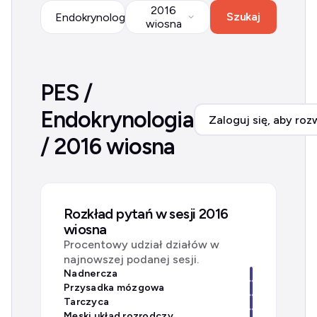
2016
Szukaj
Endokrynologia
wiosna
PES /
Endokrynologia
Zaloguj się, aby roz
/ 2016 wiosna
Rozkład pytań w sesji 2016
wiosna
Procentowy udział działów w
najnowszej podanej sesji.
Nadnercza
Przysadka mózgowa
Tarczyca
Męski układ rozrodczy