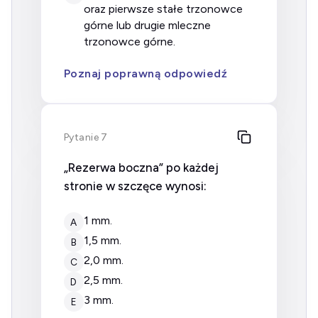
oraz pierwsze stałe trzonowce
górne lub drugie mleczne
trzonowce górne.
Poznaj poprawną odpowiedź
Pytanie 7
„Rezerwa boczna” po każdej
stronie w szczęce wynosi:
1 mm.
A
1,5 mm.
B
2,0 mm.
C
2,5 mm.
D
3 mm.
E