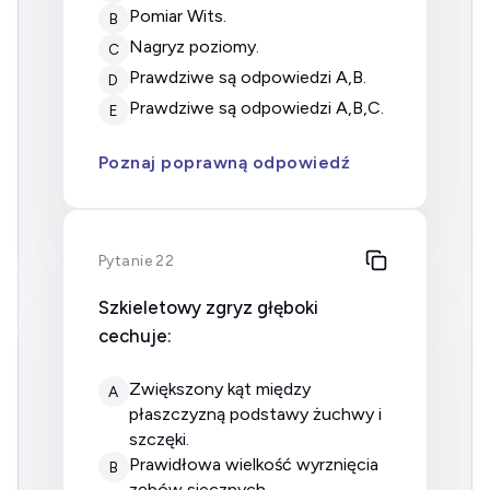
pomiar Wits.
B
nagryz poziomy.
C
prawdziwe są odpowiedzi A,B.
D
prawdziwe są odpowiedzi A,B,C.
E
Poznaj poprawną odpowiedź
Pytanie 22
Szkieletowy zgryz głęboki
cechuje:
zwiększony kąt między
A
płaszczyzną podstawy żuchwy i
szczęki.
prawidłowa wielkość wyrznięcia
B
zębów siecznych.