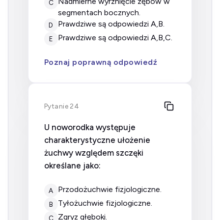
nadmierne wyrznięcie zębów w
C
segmentach bocznych.
prawdziwe są odpowiedzi A,B.
D
prawdziwe są odpowiedzi A,B,C.
E
Poznaj poprawną odpowiedź
Pytanie 24
U noworodka występuje
charakterystyczne ułożenie
żuchwy względem szczęki
określane jako:
przodożuchwie fizjologiczne.
A
tyłożuchwie fizjologiczne.
B
zgryz głęboki.
C