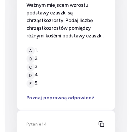
Ważnym miejscem wzrostu
podstawy czaszki są
chrząstkozrosty. Podaj liczbę
chrząstkozrostów pomiędzy
różnymi kośćmi podstawy czaszki:
1.
A
2.
B
3.
C
4.
D
5.
E
Poznaj poprawną odpowiedź
Pytanie 14