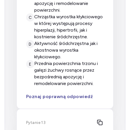
apozycję i remodelowanie
powierzchni.
chrząstka wyrostka kłykciowego
C
w której występują procesy
hiperplazji, hipertrofii, jak i
kostnienie śródchrzęstne.
aktywność śródchrzęstna jak i
D
okostnowa wyrostka
kłykciowego.
przednia powierzchnia trzonu i
E
gałęzi żuchwy rosnące przez
bezpośrednią apozycję i
remodelowanie powierzchni.
Poznaj poprawną odpowiedź
Pytanie 13