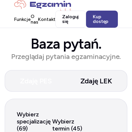
O
Zaloguj
Kup
Funkcje
Kontakt
się
dostęp
nas
Baza pytań.
Przeglądaj pytania egzaminacyjne.
Zdaję PES
Zdaję LEK
Wybierz
specjalizację
Wybierz
(69)
termin (45)