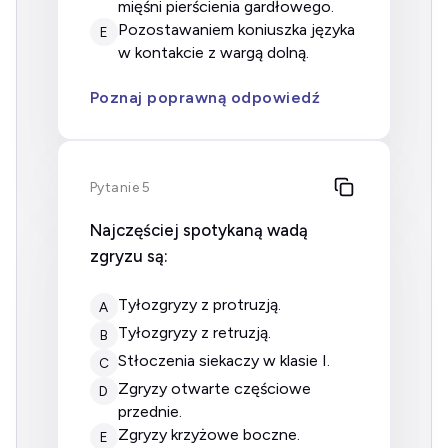
mięśni pierścienia gardłowego.
pozostawaniem koniuszka języka
E
w kontakcie z wargą dolną.
Poznaj poprawną odpowiedź
Pytanie 5
Najczęściej spotykaną wadą
zgryzu są:
tyłozgryzy z protruzją.
A
tyłozgryzy z retruzją.
B
stłoczenia siekaczy w klasie I.
C
zgryzy otwarte częściowe
D
przednie.
zgryzy krzyżowe boczne.
E