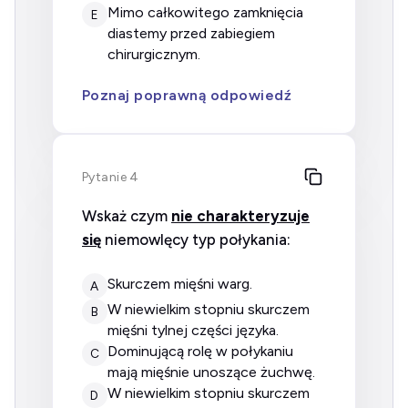
mimo całkowitego zamknięcia
E
diastemy przed zabiegiem
chirurgicznym.
Poznaj poprawną odpowiedź
Pytanie 4
Wskaż czym
nie charakteryzuje
się
niemowlęcy typ połykania:
skurczem mięśni warg.
A
w niewielkim stopniu skurczem
B
mięśni tylnej części języka.
dominującą rolę w połykaniu
C
mają mięśnie unoszące żuchwę.
w niewielkim stopniu skurczem
D