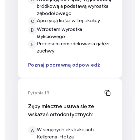
bródkową a podstawą wyrostka
zębodołowego.
apozycją kości w tej okolicy.
C
wzrostem wyrostka
D
kłykciowego.
procesem remodelowania gałęzi
E
żuchwy.
Poznaj poprawną odpowiedź
Pytanie 19
Zęby mleczne usuwa się ze
wskazań ortodontycznych:
w seryjnych ekstrakcjach
A
Kellgrena-Hotza.