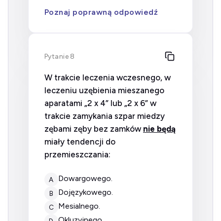
Poznaj poprawną odpowiedź
Pytanie 8
W trakcie leczenia wczesnego, w
leczeniu uzębienia mieszanego
aparatami „2 x 4” lub „2 x 6” w
trakcie zamykania szpar miedzy
zębami zęby bez zamków
nie będą
miały tendencji do
przemieszczania:
dowargowego.
A
dojęzykowego.
B
mesialnego.
C
okluzyjnego.
D