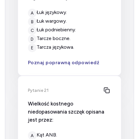
łuk językowy.
A
łuk wargowy.
B
łuk podniebienny.
C
tarcze boczne.
D
tarcza językowa.
E
Poznaj poprawną odpowiedź
Pytanie 21
Wielkość kostnego
niedopasowania szczęk opisana
jest przez:
kąt ANB.
A