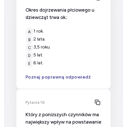
Okres dojrzewania płciowego u
dziewcząt trwa ok.:
1 rok.
A
2 lata.
B
3,5 roku.
C
5 lat.
D
6 lat.
E
Poznaj poprawną odpowiedź
Pytanie 16
Który z poniższych czynników ma
największy wpływ na powstawanie