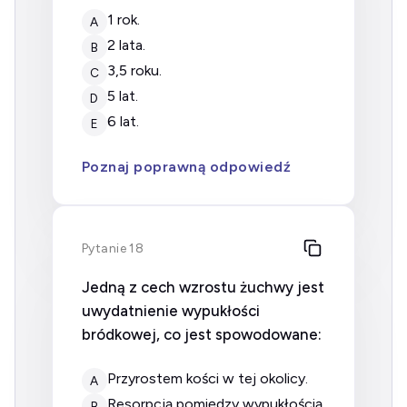
1 rok.
A
2 lata.
B
3,5 roku.
C
5 lat.
D
6 lat.
E
Poznaj poprawną odpowiedź
Pytanie 18
Jedną z cech wzrostu żuchwy jest
uwydatnienie wypukłości
bródkowej, co jest spowodowane:
przyrostem kości w tej okolicy.
A
resorpcją pomiędzy wypukłością
B