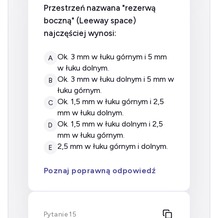
Przestrzeń nazwana "rezerwą
boczną" (
Leeway space
)
najczęściej wynosi:
ok. 3 mm w łuku górnym i 5 mm
A
w łuku dolnym.
ok. 3 mm w łuku dolnym i 5 mm w
B
łuku górnym.
ok. 1,5 mm w łuku górnym i 2,5
C
mm w łuku dolnym.
ok. 1,5 mm w łuku dolnym i 2,5
D
mm w łuku górnym.
2,5 mm w łuku górnym i dolnym.
E
Poznaj poprawną odpowiedź
Pytanie 15