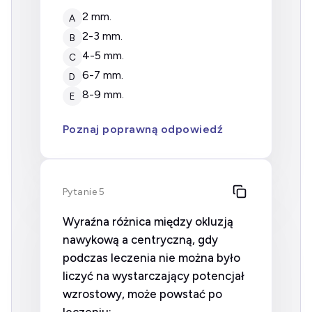
2 mm.
A
2-3 mm.
B
4-5 mm.
C
6-7 mm.
D
8-9 mm.
E
Poznaj poprawną odpowiedź
Pytanie 5
Wyraźna różnica między okluzją
nawykową a centryczną, gdy
podczas leczenia nie można było
liczyć na wystarczający potencjał
wzrostowy, może powstać po