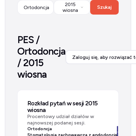
2015
Szukaj
Ortodoncja
wiosna
PES /
Ortodoncja
Zaloguj się, aby rozwiązać t
/ 2015
wiosna
Rozkład pytań w sesji 2015
wiosna
Procentowy udział działów w
najnowszej podanej sesji.
Ortodoncja
Stomatologia zachowawcza z endodoncją