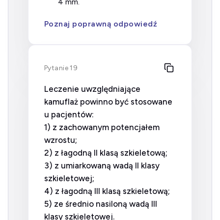
4 mm.
Poznaj poprawną odpowiedź
Pytanie 19
Leczenie uwzględniające
kamuflaż powinno być stosowane
u pacjentów:
1) z zachowanym potencjałem
wzrostu;
2) z łagodną II klasą szkieletową;
3) z umiarkowaną wadą II klasy
szkieletowej;
4) z łagodną III klasą szkieletową;
5) ze średnio nasiloną wadą III
klasy szkieletowej.