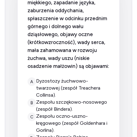
miękkiego, zapadanie języka,
zaburzenia oddychania,
spłaszczenie w odcinku przednim
górnego i dolnego wału
dziąsłowego, objawy oczne
(krótkowzroczność), wady serca,
mała zahamowana w rozwoju
żuchwa, wady uszu (niskie
osadzenie małżowin) są objawami:
dyzostozy żuchwowo-
A
twarzowej (zespół Treachera
Collinsa).
zespołu szczękowo-nosowego
B
(zespół Bindera).
zespołu oczno-uszno-
C
kręgowego (zespół Goldenhara i
Gorlina).