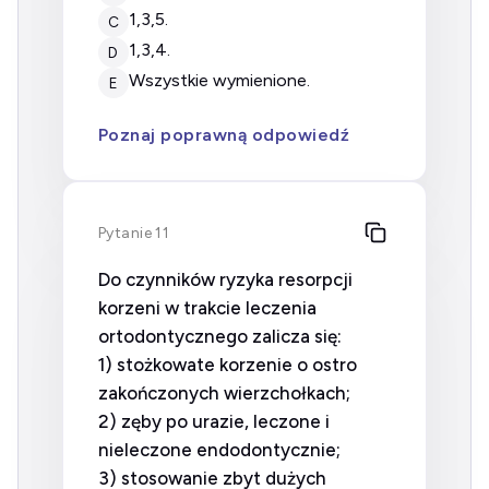
1,3,5.
C
1,3,4.
D
wszystkie wymienione.
E
Poznaj poprawną odpowiedź
Pytanie 11
Do czynników ryzyka resorpcji
korzeni w trakcie leczenia
ortodontycznego zalicza się:
1) stożkowate korzenie o ostro
zakończonych wierzchołkach;
2) zęby po urazie, leczone i
nieleczone endodontycznie;
3) stosowanie zbyt dużych