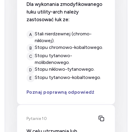
Dla wykonania zmodyfikowanego
łuku
utility-arch
należy
zastosować łuk ze:
stali nierdzewnej (chromo-
A
niklowej).
stopu chromowo-kobaltowego.
B
stopu tytanowo-
C
molibdenowego.
stopu niklowo-tytanowego.
D
stopu tytanowo-kobaltowego.
E
Poznaj poprawną odpowiedź
Pytanie 10
W celu utrzymania lub