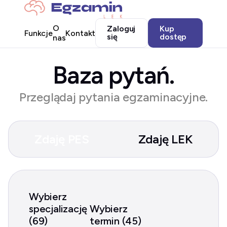
O
Zaloguj
Kup
Funkcje
Kontakt
się
dostęp
nas
Baza pytań.
Przeglądaj pytania egzaminacyjne.
Zdaję PES
Zdaję LEK
Wybierz
specjalizację
Wybierz
(69)
termin (45)