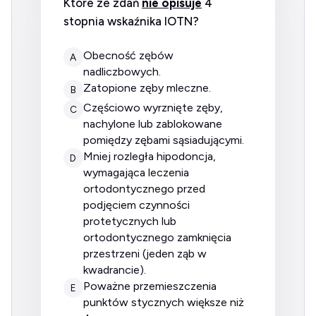
Które ze zdań
nie opisuje
4
stopnia wskaźnika IOTN?
obecność zębów
A
nadliczbowych.
zatopione zęby mleczne.
B
częściowo wyrznięte zęby,
C
nachylone lub zablokowane
pomiędzy zębami sąsiadującymi.
mniej rozległa hipodoncja,
D
wymagająca leczenia
ortodontycznego przed
podjęciem czynności
protetycznych lub
ortodontycznego zamknięcia
przestrzeni (jeden ząb w
kwadrancie).
poważne przemieszczenia
E
punktów stycznych większe niż