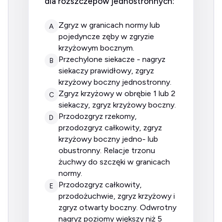
dla rozszczepów jednostronnych:
zgryz w granicach normy lub
A
pojedyncze zęby w zgryzie
krzyżowym bocznym.
przechylone siekacze - nagryz
B
siekaczy prawidłowy, zgryz
krzyżowy boczny jednostronny.
zgryz krzyżowy w obrębie 1 lub 2
C
siekaczy, zgryz krzyżowy boczny.
przodozgryz rzekomy,
D
przodozgryz całkowity, zgryz
krzyżowy boczny jedno- lub
obustronny. Relacje trzonu
żuchwy do szczęki w granicach
normy.
przodozgryz całkowity,
E
przodożuchwie, zgryz krzyżowy i
zgryz otwarty boczny. Odwrotny
nagryz poziomy większy niż 5