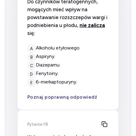
Do czynników teratogennych,
mogących mieć wpływ na
powstawanie rozszczepów wargi i
podniebienia u płodu,
nie zalicza
się:
alkoholu etylowego.
A
aspiryny.
B
diazepamu.
C
fenytoiny.
D
6-merkaptopuryny.
E
Poznaj poprawną odpowiedź
Pytanie 18