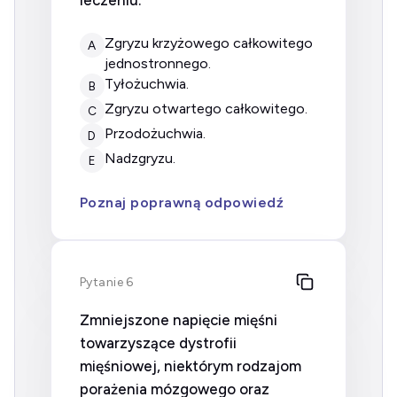
leczeniu:
zgryzu krzyżowego całkowitego
A
jednostronnego.
tyłożuchwia.
B
zgryzu otwartego całkowitego.
C
przodożuchwia.
D
nadzgryzu.
E
Poznaj poprawną odpowiedź
Pytanie 6
Zmniejszone napięcie mięśni
towarzyszące dystrofii
mięśniowej, niektórym rodzajom
porażenia mózgowego oraz