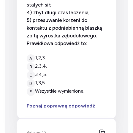
stałych sił;
4) zbyt długi czas leczenia;
5) przesuwanie korzeni do
kontaktu z podniebienną blaszką
zbitą wyrostka zębodołowego.
Prawidłowa odpowiedź to:
1,2,3.
A
2,3,4.
B
3,4,5.
C
1,3,5.
D
wszystkie wymienione.
E
Poznaj poprawną odpowiedź
Pytanie 12