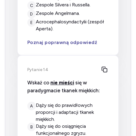
zespole Silvera i Russella.
C
zespole Angelmana.
D
acrocephalosyndactylii (zespół
E
Aperta).
Poznaj poprawną odpowiedź
Pytanie 14
Wskaż co
nie mieści
się w
paradygmacie tkanek miękkich:
dąży się do prawidłowych
A
proporcji i adaptacji tkanek
miękkich.
dąży się do osiągnięcia
B
funkcjonalnego zgryzu.