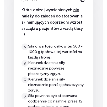
Które z niżej wymienionych
nie
należy
do zaleceń do stosowania
sił hamujących doprzedni wzrost
szczęki u pacjentów z wadą klasy
II?
siła o wartości całkowitej 500 -
A
1000 g (połowa tej wartości na
każdą stronę).
kierunek działania siły
B
nieznacznie powyżej
płaszczyzny zgryzu.
kierunek działania siły
C
nieznacznie poniżej płaszczyzny
zgryzu.
siła powinna być stosowana
D
codziennie co najmniej przez 12
godzin, najlepiej w nocy.