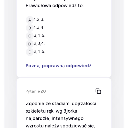
Prawidłowa odpowiedź to:
1,2,3.
A
1,3,4.
B
3,4,5.
C
2,3,4.
D
2,4,5.
E
Poznaj poprawną odpowiedź
Pytanie 20
Zgodnie ze stadiami dojrzałości
szkieletu ręki wg Bjorka
najbardziej intensywnego
wzrostu należy spodziewać się,