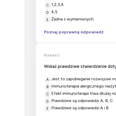
1,2,3,4.
C
4,5.
D
żadna z wymienionych.
E
Poznaj poprawną odpowiedź
Pytanie 2
Wskaż prawdziwe stwierdzenie doty
jest to zapobieganie rozwojowi 
A
immunoterapia alergicznego nieży
B
efekt immunoterapii trwa dłużej ni
C
prawdziwe są odpowiedzi A, B, C.
D
prawdziwe są odpowiedzi A i B.
E