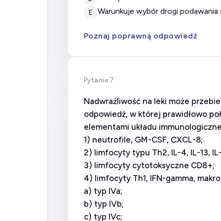
warunkuje wybór drogi podawania 
E
Poznaj poprawną odpowiedź
Pytanie 7
Nadwrażliwość na leki może przebie
odpowiedź, w której prawidłowo poł
elementami układu immunologiczne
1) neutrofile, GM-CSF, CXCL-8;
2) limfocyty typu Th2, IL-4, IL-13, I
3) limfocyty cytotoksyczne CD8+;
4) limfocyty Th1, IFN-gamma, makr
a) typ IVa;
b) typ IVb;
c) typ IVc;