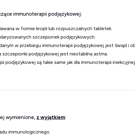
czące immunoterapii podjęzykowej:
awana w formie kropli lub rozpuszczalnych tabletek.
andaryzowanych szczepionek podjęzykowych.
danym w przebiegu immunoterapii podjęzykowej jest świąd i ob
szczepionki podjęzykowej jest niestabilna astma.
ii podjęzykowej są takie same jak dla immunoterapii iniekcyjnej
żej wymienione,
z wyjątkiem
:
kładu immunologicznego.