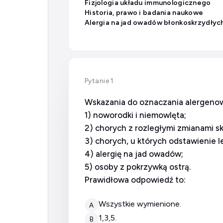
Fizjologia układu immunologicznego
Historia, prawo i badania naukowe
Alergia na jad owadów błonkoskrzydłyc
Pytanie 1
Wskazania do oznaczania alergenow
1) noworodki i niemowlęta;
2) chorych z rozległymi zmianami s
3) chorych, u których odstawienie 
4) alergię na jad owadów;
5) osoby z pokrzywką ostrą.
Prawidłowa odpowiedź to:
wszystkie wymienione.
A
1,3,5.
B