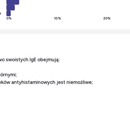
h
0
%
10
%
20
%
o swoistych IgE obejmują:
kórnymi;
leków antyhistaminowych jest niemożliwe;