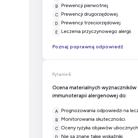
prewencji pierwotnej.
B
prewencji drugorzędowej.
C
prewencji trzeciorzędowej.
D
leczenia przyczynowego alergii.
E
Poznaj poprawną odpowiedź
Pytanie 6
Ocena materialnych wyznaczników r
immunoterapii alergenowej do:
prognozowania odpowiedzi na lecz
A
monitorowania skuteczności.
B
oceny ryzyka objawów ubocznych
C
nie są znane takie wskaźniki.
D