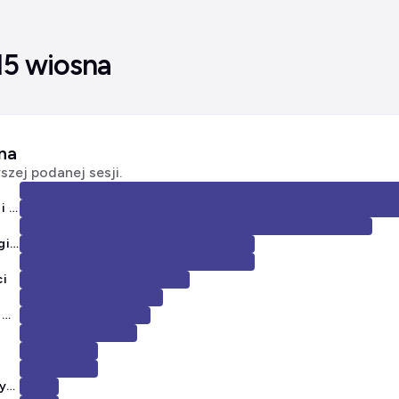
15 wiosna
sna
zej podanej sesji.
Choroby alergiczne dróg oddechowych i układu pokarmowego
Patofizjologia i klasyfikacja chorób alergicznych
ci
Choroby alergiczne związane z pracą zawodową
Obrzęk naczynioruchowy, choroby naczyń i zespoły eozynofilowe