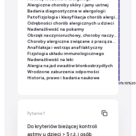
Alergiczne choroby skóry i jamy ustnej
Badania diagnostyczne w alergologii
Patofizjologia i klasyfikacja chorób alergicznych
Odrębności chorób alergicznych u dzieci
Nadwrażliwość na pokarmy
Obrzęk naczynioruchowy, choroby naczyń i zespoły eozynofilowe
Choroby alergiczne związane z pracą zawodową
Anafilaksja i wstrząs anafilaktyczny
Fizjologia układu immunologicznego
Nadwrażliwość na leki
Alergia na jad owadów błonkoskrzydłych
Wrodzone zaburzenia odporności
Historia, prawo i badania naukowe
0
%
10
%
20
Pytanie 1
Do kryteriów bieżącej kontroli
astmy u dzieci > 5 r.ż. i osób