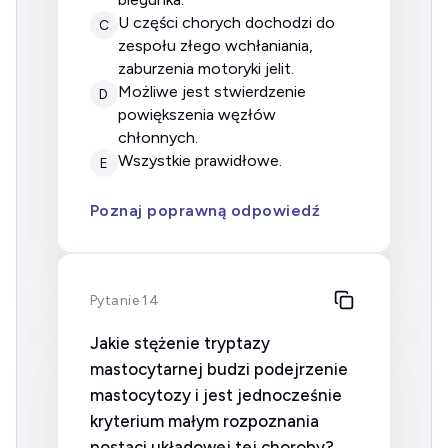
u części chorych dochodzi do
C
zespołu złego wchłaniania,
zaburzenia motoryki jelit.
możliwe jest stwierdzenie
D
powiększenia węzłów
chłonnych.
wszystkie prawidłowe.
E
Poznaj poprawną odpowiedź
Pytanie 14
Jakie stężenie tryptazy
mastocytarnej budzi podejrzenie
mastocytozy i jest jednocześnie
kryterium małym rozpoznania
postaci układowej tej choroby?