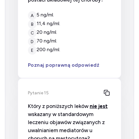
5 ng/ml.
A
11,4 ng/ml.
B
20 ng/ml.
C
70 ng/ml.
D
200 ng/ml.
E
Poznaj poprawną odpowiedź
Pytanie 15
Który z poniższych leków
nie jest
wskazany w standardowym
leczeniu objawów związanych z
uwalnianiem mediatorów u
chorych na mastocytozę?