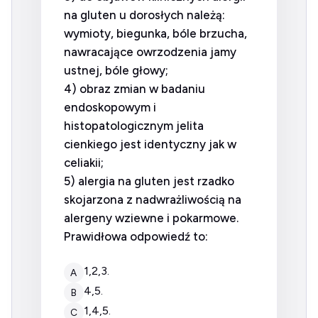
na gluten u dorosłych należą:
wymioty, biegunka, bóle brzucha,
nawracające owrzodzenia jamy
ustnej, bóle głowy;
4) obraz zmian w badaniu
endoskopowym i
histopatologicznym jelita
cienkiego jest identyczny jak w
celiakii;
5) alergia na gluten jest rzadko
skojarzona z nadwrażliwością na
alergeny wziewne i pokarmowe.
Prawidłowa odpowiedź to:
1,2,3.
A
4,5.
B
1,4,5.
C