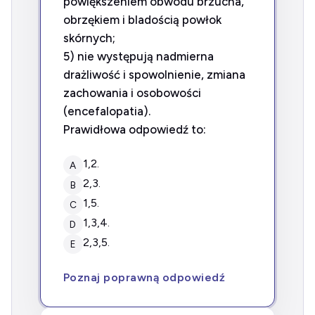
powiększeniem obwodu brzucha,
obrzękiem i bladością powłok
skórnych;
5) nie występują nadmierna
drażliwość i spowolnienie, zmiana
zachowania i osobowości
(encefalopatia).
Prawidłowa odpowiedź to:
1,2.
A
2,3.
B
1,5.
C
1,3,4.
D
2,3,5.
E
Poznaj poprawną odpowiedź