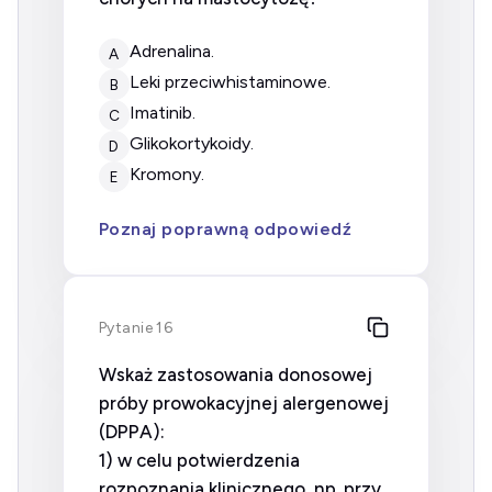
adrenalina.
A
leki przeciwhistaminowe.
B
imatinib.
C
glikokortykoidy.
D
kromony.
E
Poznaj poprawną odpowiedź
Pytanie 16
Wskaż zastosowania donosowej
próby prowokacyjnej alergenowej
(DPPA):
1) w celu potwierdzenia
rozpoznania klinicznego, np. przy