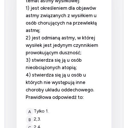
temat astmy wysiłkowej:
1) jest określeniem dla objawów
astmy związanych z wysiłkiem u
osób chorujących na przewlekłą
astmę;
2) jest odmianą astmy, w której
wysiłek jest jedynym czynnikiem
prowokującym duszność;
3) stwierdza się ją u osób
nieobciążonych atopią;
4) stwierdza się ją u osób u
których nie występują inne
choroby układu oddechowego.
Prawidłowa odpowiedź to:
tylko 1.
A
2,3.
B
2,4.
C