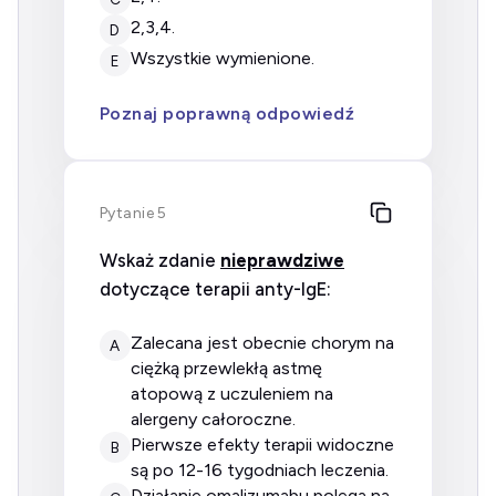
2,3,4.
D
wszystkie wymienione.
E
Poznaj poprawną odpowiedź
Pytanie 5
Wskaż zdanie
nieprawdziwe
dotyczące terapii anty-IgE:
zalecana jest obecnie chorym na
A
ciężką przewlekłą astmę
atopową z uczuleniem na
alergeny całoroczne.
pierwsze efekty terapii widoczne
B
są po 12-16 tygodniach leczenia.
działanie omalizumabu polega na