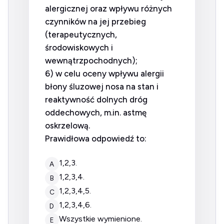
alergicznej oraz wpływu różnych
czynników na jej przebieg
(terapeutycznych,
środowiskowych i
wewnątrzpochodnych);
6) w celu oceny wpływu alergii
błony śluzowej nosa na stan i
reaktywność dolnych dróg
oddechowych, m.in. astmę
oskrzelową.
Prawidłowa odpowiedź to:
1,2,3.
A
1,2,3,4.
B
1,2,3,4,5.
C
1,2,3,4,6.
D
wszystkie wymienione.
E