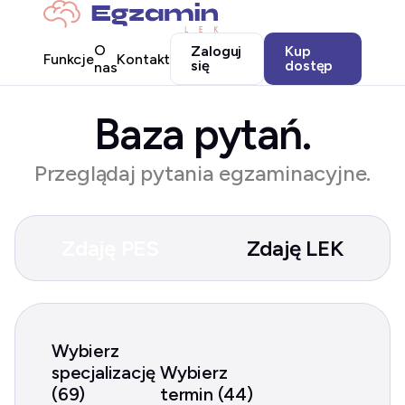
O
Zaloguj
Kup
Funkcje
Kontakt
się
dostęp
nas
Baza pytań.
Przeglądaj pytania egzaminacyjne.
Zdaję PES
Zdaję LEK
Wybierz
specjalizację
Wybierz
(69)
termin (44)