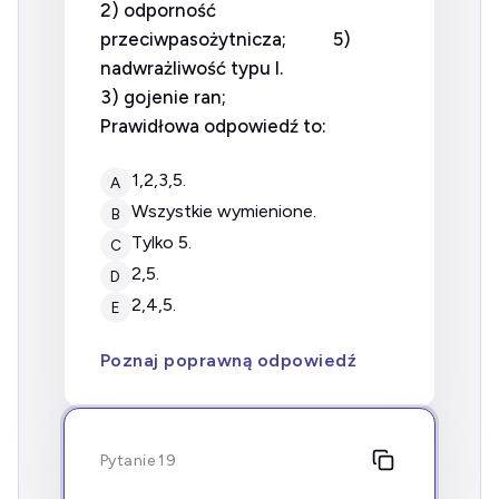
2) odporność
przeciwpasożytnicza; 5)
nadwrażliwość typu I.
3) gojenie ran;
Prawidłowa odpowiedź to:
1,2,3,5.
A
wszystkie wymienione.
B
tylko 5.
C
2,5.
D
2,4,5.
E
Poznaj poprawną odpowiedź
Pytanie 19