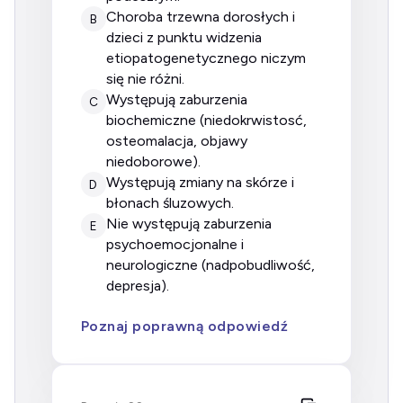
choroba trzewna dorosłych i
B
dzieci z punktu widzenia
etiopatogenetycznego niczym
się nie różni.
występują zaburzenia
C
biochemiczne (niedokrwistosć,
osteomalacja, objawy
niedoborowe).
występują zmiany na skórze i
D
błonach śluzowych.
nie występują zaburzenia
E
psychoemocjonalne i
neurologiczne (nadpobudliwość,
depresja).
Poznaj poprawną odpowiedź