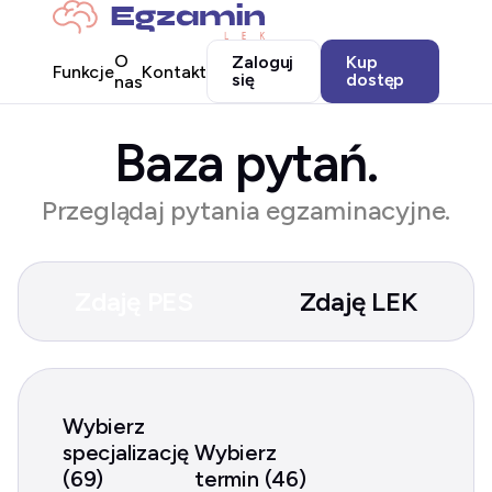
O
Zaloguj
Kup
Funkcje
Kontakt
się
dostęp
nas
Baza pytań.
Przeglądaj pytania egzaminacyjne.
Zdaję PES
Zdaję LEK
Wybierz
specjalizację
Wybierz
(69)
termin (46)