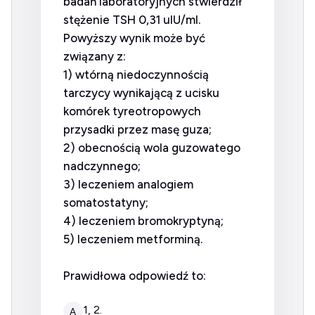
badań laboratoryjnych stwierdził
stężenie TSH 0,31 uIU/ml.
Powyższy wynik może być
związany z:
1) wtórną niedoczynnością
tarczycy wynikającą z ucisku
komórek tyreotropowych
przysadki przez masę guza;
2) obecnością wola guzowatego
nadczynnego;
3) leczeniem analogiem
somatostatyny;
4) leczeniem bromokryptyną;
5) leczeniem metforminą.
Prawidłowa odpowiedź to:
1, 2.
A