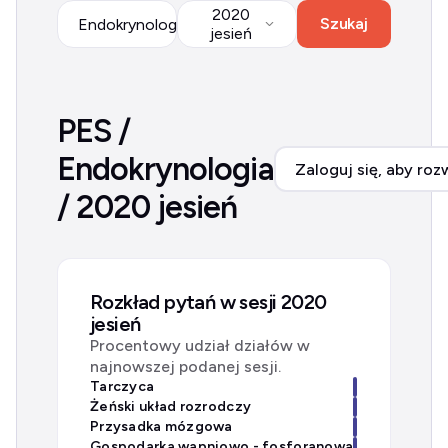
2020
Szukaj
Endokrynologia
jesień
PES /
Endokrynologia
Zaloguj się, aby roz
/ 2020 jesień
Rozkład pytań w sesji 2020
jesień
Procentowy udział działów w
najnowszej podanej sesji.
Tarczyca
Żeński układ rozrodczy
Przysadka mózgowa
Gospodarka wapniowo - fosforanowa