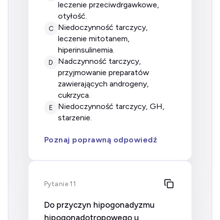
leczenie przeciwdrgawkowe,
otyłość.
niedoczynność tarczycy,
C
leczenie mitotanem,
hiperinsulinemia.
nadczynność tarczycy,
D
przyjmowanie preparatów
zawierających androgeny,
cukrzyca.
niedoczynność tarczycy, GH,
E
starzenie.
Poznaj poprawną odpowiedź
Pytanie 11
Do przyczyn hipogonadyzmu
hipogonadotropowego u