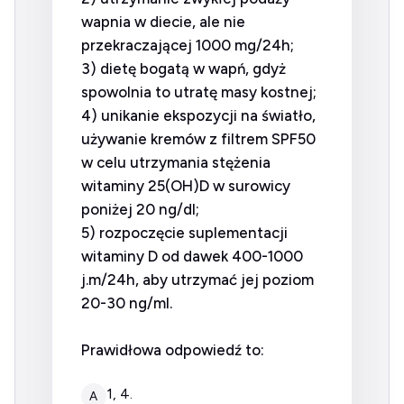
wapnia w diecie, ale nie
przekraczającej 1000 mg/24h;
3) dietę bogatą w wapń, gdyż
spowolnia to utratę masy kostnej;
4) unikanie ekspozycji na światło,
używanie kremów z filtrem SPF50
w celu utrzymania stężenia
witaminy 25(OH)D w surowicy
poniżej 20 ng/dl;
5) rozpoczęcie suplementacji
witaminy D od dawek 400-1000
j.m/24h, aby utrzymać jej poziom
20-30 ng/ml.
Prawidłowa odpowiedź to:
1, 4.
A