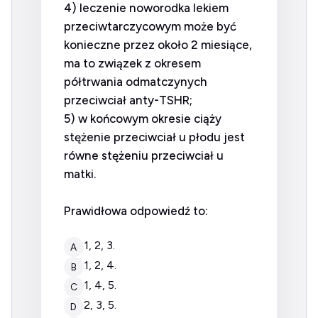
4) leczenie noworodka lekiem
przeciwtarczycowym może być
konieczne przez około 2 miesiące,
ma to związek z okresem
półtrwania odmatczynych
przeciwciał anty-TSHR;
5) w końcowym okresie ciąży
stężenie przeciwciał u płodu jest
równe stężeniu przeciwciał u
matki.
Prawidłowa odpowiedź to:
1, 2, 3.
A
1, 2, 4.
B
1, 4, 5.
C
2, 3, 5.
D