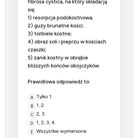
fibrosa cystica, na który składa/ją
się:
1) resorpcja podokostnowa;
2) guzy brunatne kości;
3) torbiele kostne;
4) obraz soli i pieprzu w kościach
czaszki;
5) zanik kostny w obrębie
bliższych końców obojczyków.
Prawidłowa odpowiedź to:
tylko 1.
A
1, 2.
B
2, 3.
C
1, 2, 3, 4.
D
wszystkie wymienione.
E