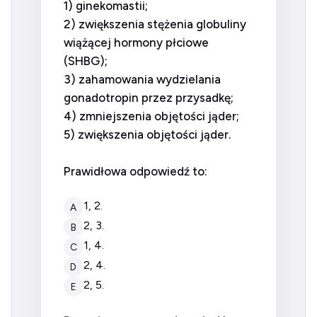
1) ginekomastii;
2) zwiększenia stężenia globuliny
wiążącej hormony płciowe
(SHBG);
3) zahamowania wydzielania
gonadotropin przez przysadkę;
4) zmniejszenia objętości jąder;
5) zwiększenia objętości jąder.
Prawidłowa odpowiedź to:
1, 2.
A
2, 3.
B
1, 4.
C
2, 4.
D
2, 5.
E