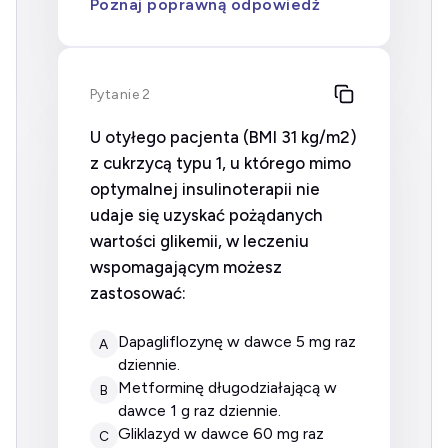
Poznaj poprawną odpowiedź
Pytanie 2
U otyłego pacjenta (BMI 31 kg/m2)
z cukrzycą typu 1, u którego mimo
optymalnej insulinoterapii nie
udaje się uzyskać pożądanych
wartości glikemii, w leczeniu
wspomagającym możesz
zastosować:
dapagliflozynę w dawce 5 mg raz
A
dziennie.
metforminę długodziałającą w
B
dawce 1 g raz dziennie.
gliklazyd w dawce 60 mg raz
C