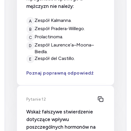
mężczyzn nie należy:
zespół Kalmanna.
A
zespół Pradera-Willego.
B
prolactinoma.
C
zespół Laurence’a–Moona–
D
Biedla.
zespół del Castillo.
E
Poznaj poprawną odpowiedź
Pytanie 12
Wskaż fałszywe stwierdzenie
dotyczące wpływu
poszczególnych hormonów na