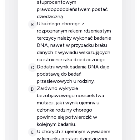
stuprocentowym
prawdopodobieństwem postać
dziedziczną.
u każdego chorego z
B
rozpoznanym rakiem rdzeniastym
tarczycy należy wykonać badanie
DNA, nawet w przypadku braku
danych z wywiadu wskazujących
na istnienie raka dziedzicznego.
dodatni wynik badania DNA daje
C
podstawę do badań
przesiewowych u rodziny.
zarówno wykrycie
D
bezobjawowego nosicielstwa
mutacji, jak i wynik ujemny u
członka rodziny chorego
powinno się potwierdzić w
kolejnym badaniu.
u chorych z ujemnym wywiadem
E
w kierunku postaci dziedzicznej