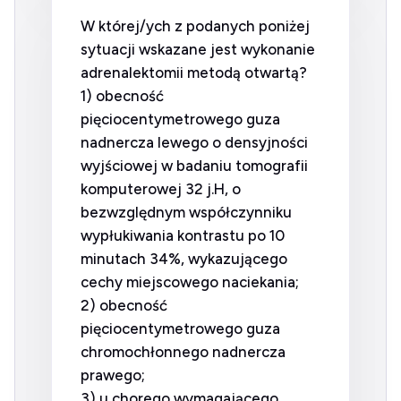
W której/ych z podanych poniżej
sytuacji wskazane jest wykonanie
adrenalektomii metodą otwartą?
1) obecność
pięciocentymetrowego guza
nadnercza lewego o densyjności
wyjściowej w badaniu tomografii
komputerowej 32 j.H, o
bezwzględnym współczynniku
wypłukiwania kontrastu po 10
minutach 34%, wykazującego
cechy miejscowego naciekania;
2) obecność
pięciocentymetrowego guza
chromochłonnego nadnercza
prawego;
3) u chorego wymagającego