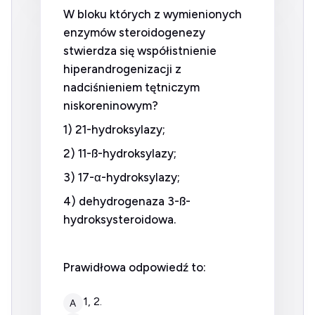
W bloku których z wymienionych
enzymów steroidogenezy
stwierdza się współistnienie
hiperandrogenizacji z
nadciśnieniem tętniczym
niskoreninowym?
1) 21-hydroksylazy;
2) 11-ß-hydroksylazy;
3) 17-α-hydroksylazy;
4) dehydrogenaza 3-ß-
hydroksysteroidowa.
Prawidłowa odpowiedź to:
1, 2.
A