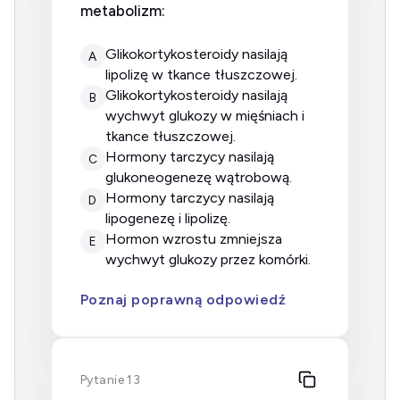
metabolizm:
glikokortykosteroidy nasilają
A
lipolizę w tkance tłuszczowej.
glikokortykosteroidy nasilają
B
wychwyt glukozy w mięśniach i
tkance tłuszczowej.
hormony tarczycy nasilają
C
glukoneogenezę wątrobową.
hormony tarczycy nasilają
D
lipogenezę i lipolizę.
hormon wzrostu zmniejsza
E
wychwyt glukozy przez komórki.
Poznaj poprawną odpowiedź
Pytanie 13