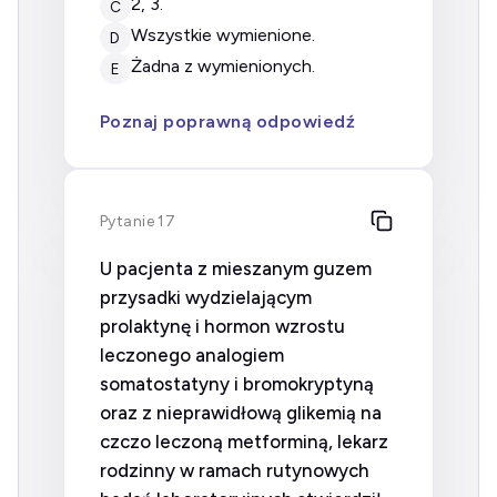
2, 3.
C
wszystkie wymienione.
D
żadna z wymienionych.
E
Poznaj poprawną odpowiedź
Pytanie 17
U pacjenta z mieszanym guzem
przysadki wydzielającym
prolaktynę i hormon wzrostu
leczonego analogiem
somatostatyny i bromokryptyną
oraz z nieprawidłową glikemią na
czczo leczoną metforminą, lekarz
rodzinny w ramach rutynowych