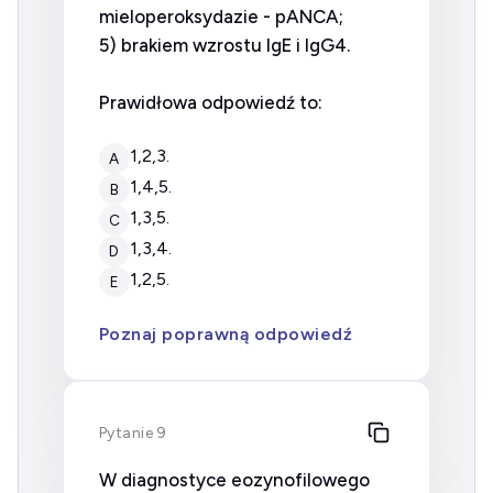
mieloperoksydazie - pANCA;
5) brakiem wzrostu IgE i IgG4.
Prawidłowa odpowiedź to:
1,2,3.
A
1,4,5.
B
1,3,5.
C
1,3,4.
D
1,2,5.
E
Poznaj poprawną odpowiedź
Pytanie 9
W diagnostyce eozynofilowego