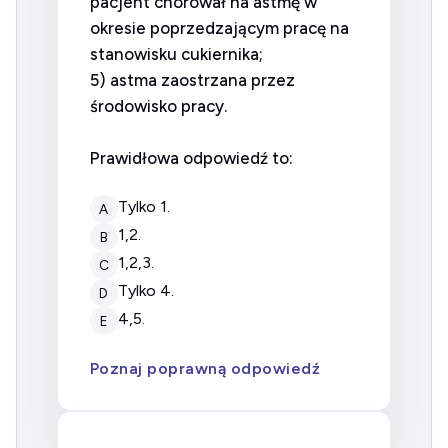
pacjent chorował na astmę w
okresie poprzedzającym pracę na
stanowisku cukiernika;
5) astma zaostrzana przez
środowisko pracy.
Prawidłowa odpowiedź to:
tylko 1.
A
1,2.
B
1,2,3.
C
tylko 4.
D
4,5.
E
Poznaj poprawną odpowiedź