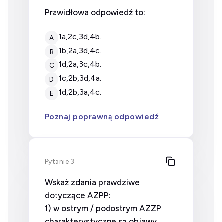
Prawidłowa odpowiedź to:
1a,2c,3d,4b.
A
1b,2a,3d,4c.
B
1d,2a,3c,4b.
C
1c,2b,3d,4a.
D
1d,2b,3a,4c.
E
Poznaj poprawną odpowiedź
Pytanie 3
Wskaż zdania prawdziwe
dotyczące AZPP:
1) w ostrym / podostrym AZZP
charakterystyczne są objawy