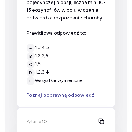
pojedynczej biopsji, liczba min. 10-
15 eozynofilów w polu widzenia
potwierdza rozpoznanie choroby.
Prawidłowa odpowiedź to:
1,3,4,5.
A
1,2,3,5.
B
1,5.
C
1,2,3,4.
D
wszystkie wymienione.
E
Poznaj poprawną odpowiedź
Pytanie 10