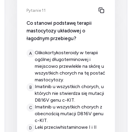
Pytanie 11
Co stanowi podstawę terapii
mastocytozy układowej o
łagodnym przebiegu?
glikokortykosteroidy w terapii
A
ogólnej długoterminowej i
miejscowo przewlekle na skórę u
wszystkich chorych na tę postać
mastocytozy.
imatinib u wszystkich chorych, u
B
których nie stwierdza się mutacji
D816V genu c-KIT.
imatinib u wszystkich chorych z
C
obecnością mutacji D816V genu
c-KIT.
leki przeciwhistaminowe I i II
D