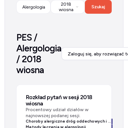
2018
Szukaj
Alergologia
wiosna
PES /
Alergologia
Zaloguj się, aby rozwiązać t
/ 2018
wiosna
Rozkład pytań w sesji 2018
wiosna
Procentowy udział działów w
najnowszej podanej sesji.
Choroby alergiczne dróg oddechowych i układu pokarmowego
Metody leczenia w alergologii