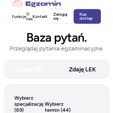
O
Zaloguj
Kup
Funkcje
Kontakt
się
dostęp
nas
Baza pytań.
Przeglądaj pytania egzaminacyjne.
Zdaję PES
Zdaję LEK
Wybierz
specjalizację
Wybierz
(69)
termin (44)