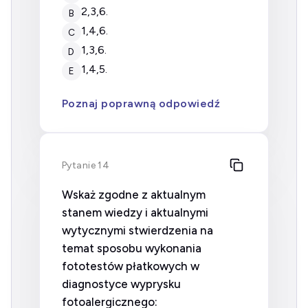
2,3,6.
B
1,4,6.
C
1,3,6.
D
1,4,5.
E
Poznaj poprawną odpowiedź
Pytanie 14
Wskaż zgodne z aktualnym
stanem wiedzy i aktualnymi
wytycznymi stwierdzenia na
temat sposobu wykonania
fototestów płatkowych w
diagnostyce wyprysku
fotoalergicznego: