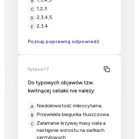
B
1,2,3.
C
2,3,4,5.
D
2,3,4.
E
Poznaj poprawną odpowiedź
Pytanie 17
Do typowych objawów tzw.
kwitnącej celiakii nie należy:
niedokrwistość mikrocytarna.
A
przewlekła biegunka tłuszczowa.
B
załamanie krzywej masy ciała a
C
następnie wzrostu na siatkach
centylowych.