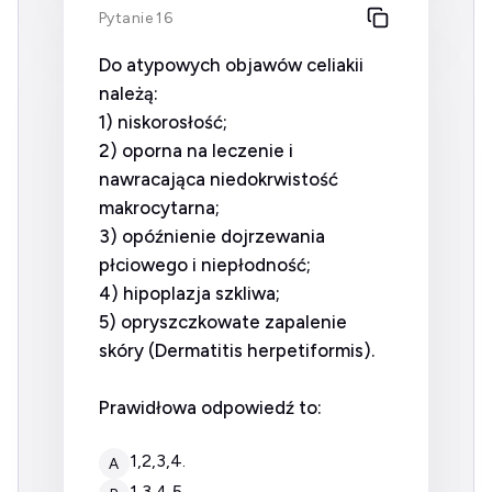
Pytanie 16
Do atypowych objawów celiakii
należą:
1) niskorosłość;
2) oporna na leczenie i
nawracająca niedokrwistość
makrocytarna;
3) opóźnienie dojrzewania
płciowego i niepłodność;
4) hipoplazja szkliwa;
5) opryszczkowate zapalenie
skóry (Dermatitis herpetiformis).
Prawidłowa odpowiedź to:
1,2,3,4.
A
1,3,4,5.