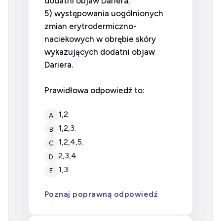
dodatni objaw Dariera;
5) występowania uogólnionych
zmian erytrodermiczno-
naciekowych w obrębie skóry
wykazujących dodatni objaw
Dariera.
Prawidłowa odpowiedź to:
1,2.
A
1,2,3.
B
1,2,4,5.
C
2,3,4.
D
1,3.
E
Poznaj poprawną odpowiedź