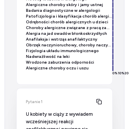
Alergiczne choroby skóry i jamy ustnej
Badania diagnostyczne w alergologii
Patofizjologia i klasyfikacja chorób alergicznych
Odrębności chorób alergicznych u dzieci
Choroby alergiczne związane z pracą zawodową
Alergia na jad owadów błonkoskrzydłych
Anafilaksja i wstrząs anafilaktyczny
Obrzęk naczynioruchowy, choroby naczyń i zespoły eozynofilowe
Fizjologia układu immunologicznego
Nadwrażliwość na leki
Wrodzone zaburzenia odporności
Alergiczne choroby oczu i uszu
0
%
10
%
20
Pytanie 1
U kobiety w ciąży z wywiadem
wcześniejszej reakcji