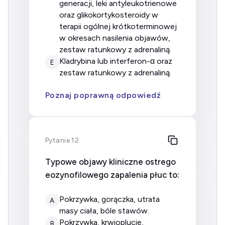
generacji, leki antyleukotrienowe
oraz glikokortykosteroidy w
terapii ogólnej krótkoterminowej
w okresach nasilenia objawów,
zestaw ratunkowy z adrenaliną.
kladrybina lub interferon-α oraz
E
zestaw ratunkowy z adrenaliną.
Poznaj poprawną odpowiedź
Pytanie 12
Typowe objawy kliniczne ostrego
eozynofilowego zapalenia płuc to:
pokrzywka, gorączka, utrata
A
masy ciała, bóle stawów.
pokrzywka, krwioplucie,
B