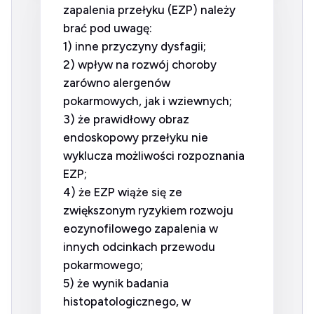
zapalenia przełyku (EZP) należy
brać pod uwagę:
1) inne przyczyny dysfagii;
2) wpływ na rozwój choroby
zarówno alergenów
pokarmowych, jak i wziewnych;
3) że prawidłowy obraz
endoskopowy przełyku nie
wyklucza możliwości rozpoznania
EZP;
4) że EZP wiąże się ze
zwiększonym ryzykiem rozwoju
eozynofilowego zapalenia w
innych odcinkach przewodu
pokarmowego;
5) że wynik badania
histopatologicznego, w