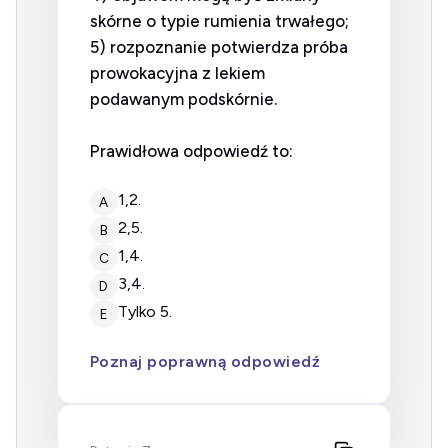
skórne o typie rumienia trwałego;
5) rozpoznanie potwierdza próba
prowokacyjna z lekiem
podawanym podskórnie.
Prawidłowa odpowiedź to:
1,2.
A
2,5.
B
1,4.
C
3,4.
D
tylko 5.
E
Poznaj poprawną odpowiedź