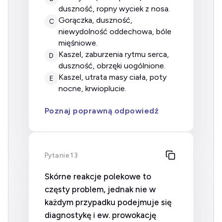
duszność, ropny wyciek z nosa.
gorączka, duszność,
C
niewydolność oddechowa, bóle
mięśniowe.
kaszel, zaburzenia rytmu serca,
D
duszność, obrzęki uogólnione.
kaszel, utrata masy ciała, poty
E
nocne, krwioplucie.
Poznaj poprawną odpowiedź
Pytanie 13
Skórne reakcje polekowe to
częsty problem, jednak nie w
każdym przypadku podejmuje się
diagnostykę i ew. prowokację