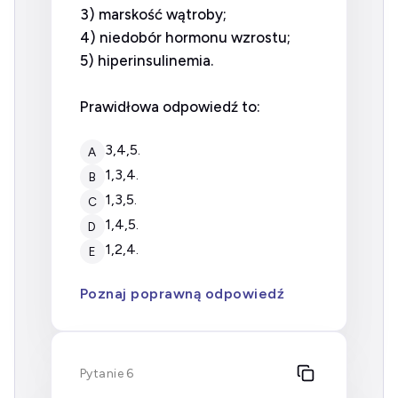
3) marskość wątroby;
4) niedobór hormonu wzrostu;
5) hiperinsulinemia.
Prawidłowa odpowiedź to:
3,4,5.
A
1,3,4.
B
1,3,5.
C
1,4,5.
D
1,2,4.
E
Poznaj poprawną odpowiedź
Pytanie 6