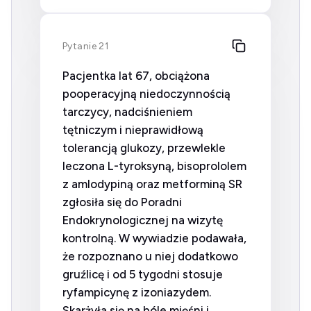
Pytanie 21
Pacjentka lat 67, obciążona
pooperacyjną niedoczynnością
tarczycy, nadciśnieniem
tętniczym i nieprawidłową
tolerancją glukozy, przewlekle
leczona L-tyroksyną, bisoprololem
z amlodypiną oraz metforminą SR
zgłosiła się do Poradni
Endokrynologicznej na wizytę
kontrolną. W wywiadzie podawała,
że rozpoznano u niej dodatkowo
gruźlicę i od 5 tygodni stosuje
ryfampicynę z izoniazydem.
Skarżyła się na bóle mięśni i