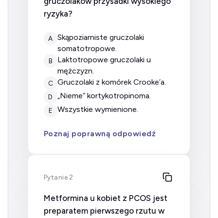
gruczolaków przysadki wysokiego
ryzyka?
skąpoziarniste gruczolaki
A
somatotropowe.
laktotropowe gruczolaki u
B
mężczyzn.
gruczolaki z komórek Crooke’a.
C
„nieme” kortykotropinoma.
D
wszystkie wymienione.
E
Poznaj poprawną odpowiedź
Pytanie 2
Metformina u kobiet z PCOS jest
preparatem pierwszego rzutu w