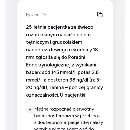
Pytanie 19
25-letnia pacjentka ze świeżo
rozpoznanym nadciśnieniem
tętniczym i gruczolakiem
nadnercza lewego o średnicy 18
mm zgłosiła się do Poradni
Endokrynologicznej z wynikami
badań: sód 145 mmol/l, potas 2,8
mmol/l, aldosteron 38 ng/dl (n: 5-
20 ng/dl), renina – poniżej granicy
oznaczalności. U pacjentki:
można rozpoznać pierwotny
A
hiperaldosteronizm w przebiegu
aldosteronoma, pacjentkę należy
w trybie pilnym skierować do