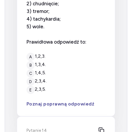
2) chudnięcie;
3) tremor;
4) tachykardia;
5) wole.
Prawidłowa odpowiedź to:
1,2,3.
A
1,3,4.
B
1,4,5.
C
2,3,4.
D
2,3,5.
E
Poznaj poprawną odpowiedź
Pytanie 14