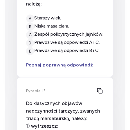
należą:
starszy wiek.
A
niska masa ciała.
B
zespół policystycznych jajników.
C
prawdziwe są odpowiedzi A i C.
D
prawdziwe są odpowiedzi B i C.
E
Poznaj poprawną odpowiedź
Pytanie 13
Do klasycznych objawów
nadczynności tarczycy, zwanych
triadą merseburską, należą:
1) wytrzeszcz;