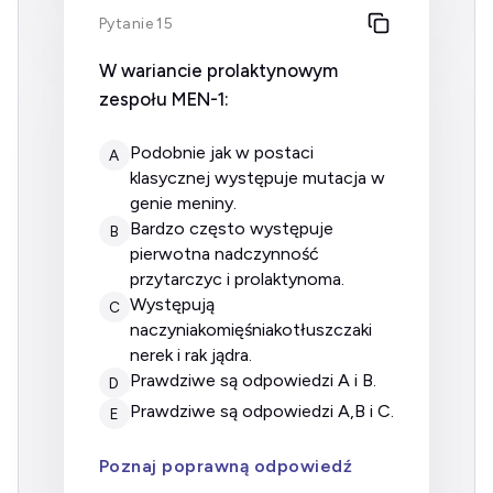
Pytanie 15
W wariancie prolaktynowym
zespołu MEN-1:
podobnie jak w postaci
A
klasycznej występuje mutacja w
genie meniny.
bardzo często występuje
B
pierwotna nadczynność
przytarczyc i prolaktynoma.
występują
C
naczyniakomięśniakotłuszczaki
nerek i rak jądra.
prawdziwe są odpowiedzi A i B.
D
prawdziwe są odpowiedzi A,B i C.
E
Poznaj poprawną odpowiedź