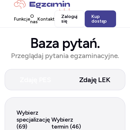
O
Zaloguj
Kup
Funkcje
Kontakt
się
dostęp
nas
Baza pytań.
Przeglądaj pytania egzaminacyjne.
Zdaję PES
Zdaję LEK
Wybierz
specjalizację
Wybierz
(69)
termin (46)