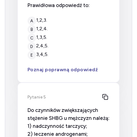
Prawidłowa odpowiedź to:
1,2,3.
A
1,2,4.
B
1,3,5.
C
2,4,5.
D
3,4,5.
E
Poznaj poprawną odpowiedź
Pytanie 5
Do czynników zwiększających
stężenie SHBG u mężczyzn należą:
1) nadczynność tarczycy;
2) leczenie androgenami;