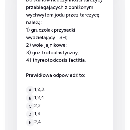
przebiegających z obniżonym
wychwytem jodu przez tarczycę
należą:
1) gruczolak przysadki
wydzielający TSH;
2) wole jajnikowe;
3) guz trofoblastyczny;
4) thyreotoxicosis factitia.
Prawidłowa odpowiedź to:
1,2,3.
A
1,2,4.
B
2,3.
C
1,4.
D
2,4.
E