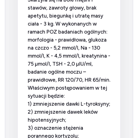
stawów, zawroty głowy, brak
apetytu, biegunkę i utratę masy
ciała - 3 kg. W wykonanych w
ramach POZ badaniach ogólnych:
morfologia - prawidłowa, glukoza
na czczo - 5,2 mmol/l, Na - 130
mmol/l, K - 4,5 mmol/l, kreatynina -
75 µmol/l, TSH - 2,0 µIU/ml,
badanie ogólne moczu –
prawidłowe, RR 120/70, HR 65/min.
Właściwym postępowaniem w tej
sytuacji będzie:
1) zmniejszenie dawki L-tyroksyny;
2) zmniejszenie dawek leków
hipotensyjnych;
3) oznaczenie stężenia
porannego kortyzolu;