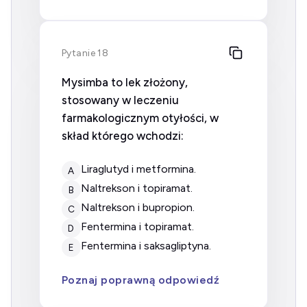
Pytanie 18
Mysimba to lek złożony,
stosowany w leczeniu
farmakologicznym otyłości, w
skład którego wchodzi:
liraglutyd i metformina.
A
naltrekson i topiramat.
B
naltrekson i bupropion.
C
fentermina i topiramat.
D
fentermina i saksagliptyna.
E
Poznaj poprawną odpowiedź