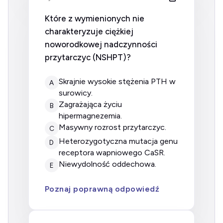
Które z wymienionych nie
charakteryzuje ciężkiej
noworodkowej nadczynności
przytarczyc (NSHPT)?
skrajnie wysokie stężenia PTH w
A
surowicy.
zagrażająca życiu
B
hipermagnezemia.
masywny rozrost przytarczyc.
C
heterozygotyczna mutacja genu
D
receptora wapniowego CaSR.
niewydolność oddechowa.
E
Poznaj poprawną odpowiedź