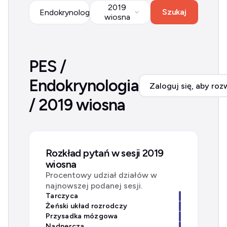
2019
Szukaj
Endokrynologia
wiosna
PES /
Endokrynologia
Zaloguj się, aby roz
/ 2019 wiosna
Rozkład pytań w sesji 2019
wiosna
Procentowy udział działów w
najnowszej podanej sesji.
Tarczyca
Żeński układ rozrodczy
Przysadka mózgowa
Nadnercza