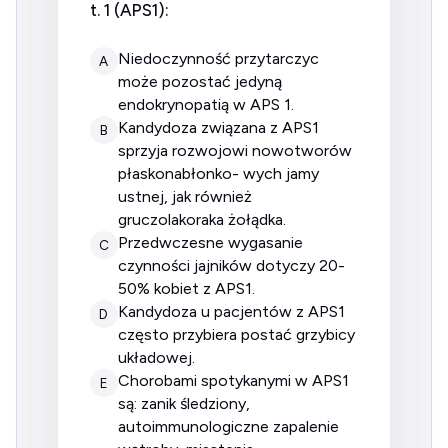
t. 1 (APS1):
niedoczynność przytarczyc
A
może pozostać jedyną
endokrynopatią w APS 1.
kandydoza związana z APS1
B
sprzyja rozwojowi nowotworów
płaskonabłonko- wych jamy
ustnej, jak również
gruczolakoraka żołądka.
przedwczesne wygasanie
C
czynności jajników dotyczy 20-
50% kobiet z APS1.
kandydoza u pacjentów z APS1
D
często przybiera postać grzybicy
układowej.
chorobami spotykanymi w APS1
E
są: zanik śledziony,
autoimmunologiczne zapalenie