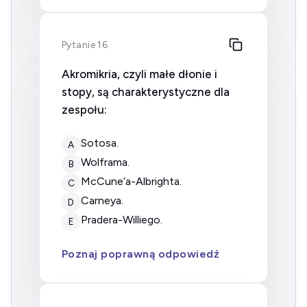
Pytanie 16
Akromikria, czyli małe dłonie i
stopy, są charakterystyczne dla
zespołu:
Sotosa.
A
Wolframa.
B
McCune’a-Albrighta.
C
Carneya.
D
Pradera-Williego.
E
Poznaj poprawną odpowiedź