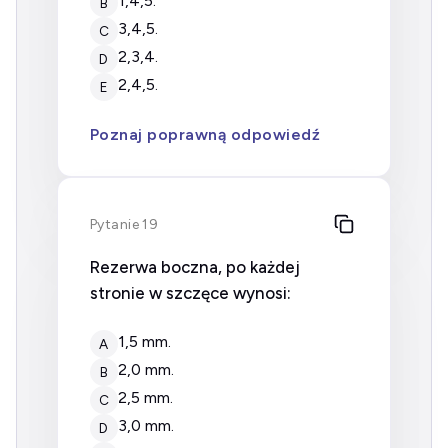
1,4,5.
B
3,4,5.
C
2,3,4.
D
2,4,5.
E
Poznaj poprawną odpowiedź
Pytanie 19
Rezerwa boczna, po każdej
stronie w szczęce wynosi:
1,5 mm.
A
2,0 mm.
B
2,5 mm.
C
3,0 mm.
D