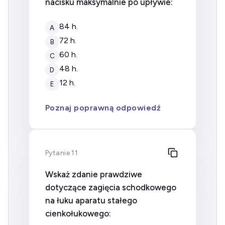
nacisku maksymalnie po upływie:
84 h.
A
72 h.
B
60 h.
C
48 h.
D
12 h.
E
Poznaj poprawną odpowiedź
Pytanie 11
Wskaż zdanie prawdziwe
dotyczące zagięcia schodkowego
na łuku aparatu stałego
cienkołukowego: