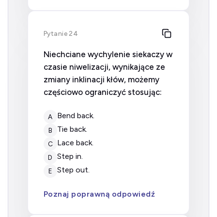
Pytanie 24
Niechciane wychylenie siekaczy w
czasie niwelizacji, wynikające ze
zmiany inklinacji kłów, możemy
częściowo ograniczyć stosując:
bend back.
A
tie back.
B
lace back.
C
step in.
D
step out.
E
Poznaj poprawną odpowiedź