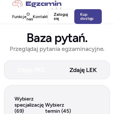
O
Zaloguj
Kup
Funkcje
Kontakt
się
dostęp
nas
Baza pytań.
Przeglądaj pytania egzaminacyjne.
Zdaję PES
Zdaję LEK
Wybierz
specjalizację
Wybierz
(69)
termin (45)