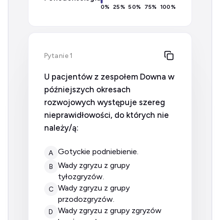
0
%
25
%
50
%
75
%
100
%
Pytanie 1
U pacjentów z zespołem Downa w
późniejszych okresach
rozwojowych występuje szereg
nieprawidłowości, do których nie
należy/ą:
gotyckie podniebienie.
A
wady zgryzu z grupy
B
tyłozgryzów.
wady zgryzu z grupy
C
przodozgryzów.
wady zgryzu z grupy zgryzów
D