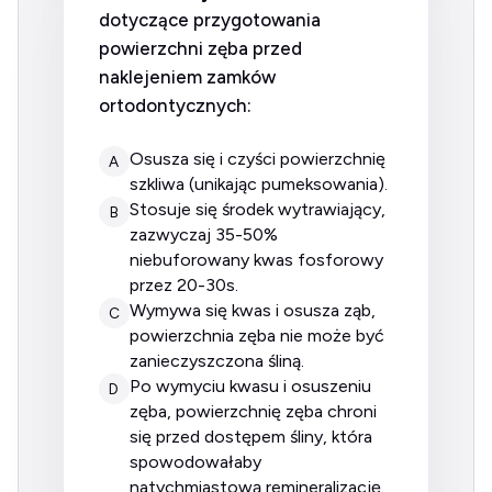
dotyczące przygotowania
powierzchni zęba przed
naklejeniem zamków
ortodontycznych:
osusza się i czyści powierzchnię
A
szkliwa (unikając pumeksowania).
stosuje się środek wytrawiający,
B
zazwyczaj 35-50%
niebuforowany kwas fosforowy
przez 20-30s.
wymywa się kwas i osusza ząb,
C
powierzchnia zęba nie może być
zanieczyszczona śliną.
po wymyciu kwasu i osuszeniu
D
zęba, powierzchnię zęba chroni
się przed dostępem śliny, która
spowodowałaby
natychmiastową remineralizację.