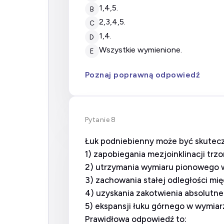
1,4,5.
B
2,3,4,5.
C
1,4.
D
wszystkie wymienione.
E
Poznaj poprawną odpowiedź
Pytanie 8
Łuk podniebienny może być skutecz
1) zapobiegania mezjoinklinacji tr
2) utrzymania wymiaru pionowego 
3) zachowania stałej odległości mi
4) uzyskania zakotwienia absolutne
5) ekspansji łuku górnego w wymia
Prawidłowa odpowiedź to: