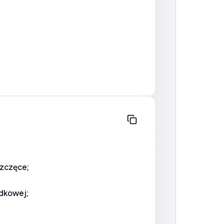
zczęce;
dkowej;