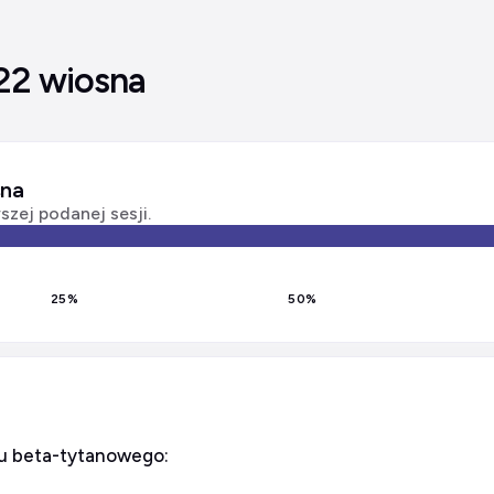
22 wiosna
sna
zej podanej sesji.
25
%
50
%
ku beta-tytanowego: