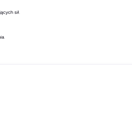
ących sił.
ia.
.