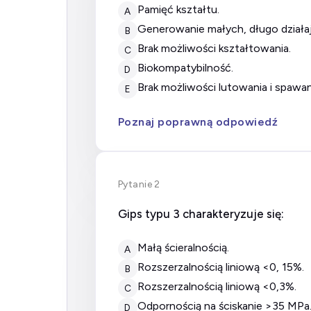
pamięć kształtu.
A
generowanie małych, długo działaj
B
brak możliwości kształtowania.
C
biokompatybilność.
D
brak możliwości lutowania i spawan
E
Poznaj poprawną odpowiedź
Pytanie 2
Gips typu 3 charakteryzuje się:
małą ścieralnością.
A
rozszerzalnością liniową <0, 15%.
B
rozszerzalnością liniową <0,3%.
C
odpornością na ściskanie >35 MPa
D