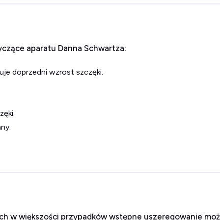
yczące aparatu Danna Schwartza:
eruje doprzedni wzrost szczęki.
zęki.
ny.
ch w większości przypadków wstępne uszeregowanie moż