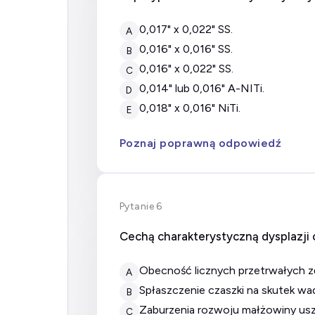
0,017" x 0,022" SS.
A
0,016" x 0,016" SS.
B
0,016" x 0,022" SS.
C
0,014" lub 0,016" A-NITi.
D
0,018" x 0,016" NiTi.
E
Poznaj poprawną odpowiedź
Pytanie 6
Cechą charakterystyczną dysplazji 
obecność licznych przetrwałych
A
spłaszczenie czaszki na skutek wa
B
zaburzenia rozwoju małżowiny usz
C