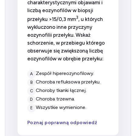
charakterystycznymi objawami i
liczbą eozynofilów w biopsji
3
przełyku >15/0,3 mm
, u których
wykluczono inne przyczyny
eozynofilii przełyku. Wskaż
schorzenie, w przebiegu którego
obserwuje się zwiększoną liczbę
eozynofilów w obrębie przełyku:
zespół hipereozynofilowy.
A
choroba refluksowa przełyku.
B
choroby tkanki łącznej.
C
choroba trzewna.
D
wszystkie wymienione.
E
Poznaj poprawną odpowiedź