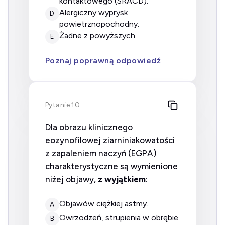
kontaktowego (SRACD).
alergiczny wyprysk
D
powietrznopochodny.
żadne z powyższych.
E
Poznaj poprawną odpowiedź
Pytanie 10
Dla obrazu klinicznego
eozynofilowej ziarniniakowatości
z zapaleniem naczyń (EGPA)
charakterystyczne są wymienione
niżej objawy,
z wyjątkiem
:
objawów ciężkiej astmy.
A
owrzodzeń, strupienia w obrębie
B