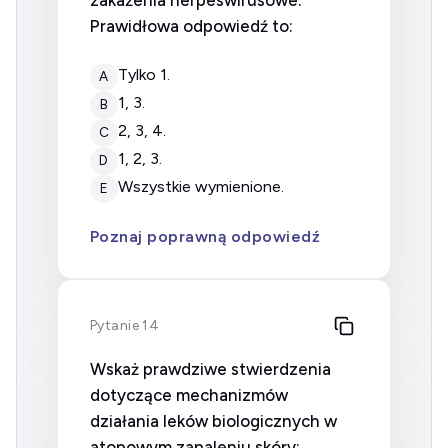
Prawidłowa odpowiedź to:
tylko 1.
A
1, 3.
B
2, 3, 4.
C
1, 2, 3.
D
wszystkie wymienione.
E
Poznaj poprawną odpowiedź
Pytanie 14
Wskaż prawdziwe stwierdzenia
dotyczące mechanizmów
działania leków biologicznych w
atopowym zapaleniu skóry: