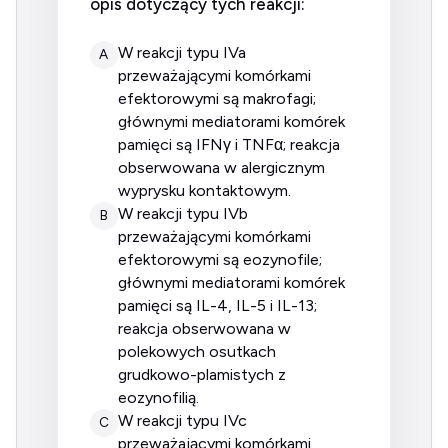
opis dotyczący tych reakcji:
w reakcji typu IVa
A
przeważającymi komórkami
efektorowymi są makrofagi;
głównymi mediatorami komórek
pamięci są IFNγ i TNFα; reakcja
obserwowana w alergicznym
wyprysku kontaktowym.
w reakcji typu IVb
B
przeważającymi komórkami
efektorowymi są eozynofile;
głównymi mediatorami komórek
pamięci są IL-4, IL-5 i IL-13;
reakcja obserwowana w
polekowych osutkach
grudkowo-plamistych z
eozynofilią.
w reakcji typu IVc
C
przeważającymi komórkami