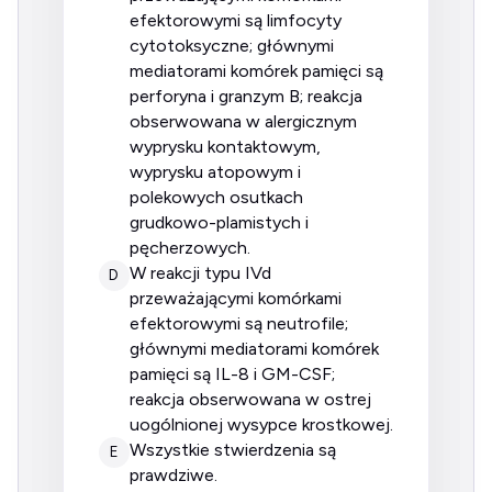
efektorowymi są limfocyty
cytotoksyczne; głównymi
mediatorami komórek pamięci są
perforyna i granzym B; reakcja
obserwowana w alergicznym
wyprysku kontaktowym,
wyprysku atopowym i
polekowych osutkach
grudkowo-plamistych i
pęcherzowych.
w reakcji typu IVd
D
przeważającymi komórkami
efektorowymi są neutrofile;
głównymi mediatorami komórek
pamięci są IL-8 i GM-CSF;
reakcja obserwowana w ostrej
uogólnionej wysypce krostkowej.
wszystkie stwierdzenia są
E
prawdziwe.