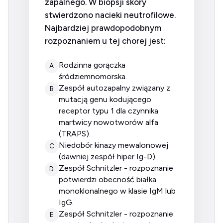
zapalnego. W biopsji skóry
stwierdzono nacieki neutrofilowe.
Najbardziej prawdopodobnym
rozpoznaniem u tej chorej jest:
rodzinna gorączka
A
śródziemnomorska.
zespół autozapalny związany z
B
mutacją genu kodującego
receptor typu 1 dla czynnika
martwicy nowotworów alfa
(TRAPS).
niedobór kinazy mewalonowej
C
(dawniej zespół hiper Ig-D).
zespół Schnitzler - rozpoznanie
D
potwierdzi obecność białka
monoklonalnego w klasie IgM lub
IgG.
zespół Schnitzler - rozpoznanie
E