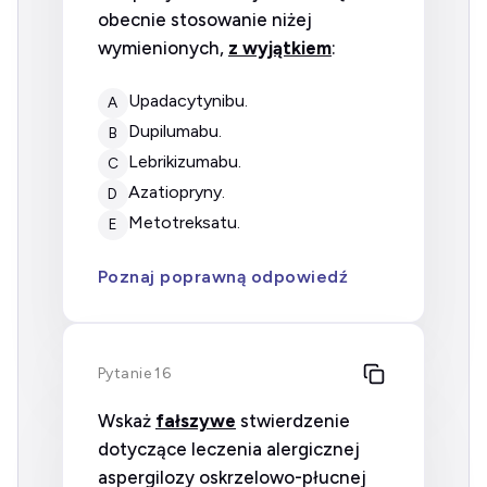
obecnie stosowanie niżej
wymienionych,
z wyjątkiem
:
upadacytynibu.
A
dupilumabu.
B
lebrikizumabu.
C
azatiopryny.
D
metotreksatu.
E
Poznaj poprawną odpowiedź
Pytanie 16
Wskaż
fałszywe
stwierdzenie
dotyczące leczenia alergicznej
aspergilozy oskrzelowo-płucnej