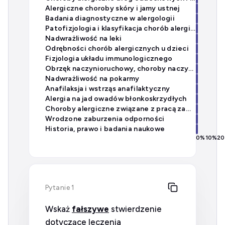
Alergiczne choroby skóry i jamy ustnej
Badania diagnostyczne w alergologii
Patofizjologia i klasyfikacja chorób alergicznych
Nadwrażliwość na leki
Odrębności chorób alergicznych u dzieci
Fizjologia układu immunologicznego
Obrzęk naczynioruchowy, choroby naczyń i zespoły eozynofilowe
Nadwrażliwość na pokarmy
Anafilaksja i wstrząs anafilaktyczny
Alergia na jad owadów błonkoskrzydłych
Choroby alergiczne związane z pracą zawodową
Wrodzone zaburzenia odporności
Historia, prawo i badania naukowe
0
%
10
%
20
Pytanie 1
Wskaż
fałszywe
stwierdzenie
dotyczące leczenia