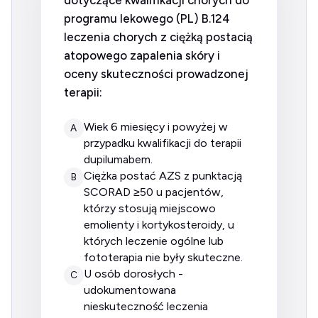
programu lekowego (PL) B.124
leczenia chorych z ciężką postacią
atopowego zapalenia skóry i
oceny skuteczności prowadzonej
terapii:
wiek 6 miesięcy i powyżej w
A
przypadku kwalifikacji do terapii
dupilumabem.
ciężka postać AZS z punktacją
B
SCORAD ≥50 u pacjentów,
którzy stosują miejscowo
emolienty i kortykosteroidy, u
których leczenie ogólne lub
fototerapia nie były skuteczne.
u osób dorosłych -
C
udokumentowana
nieskuteczność leczenia