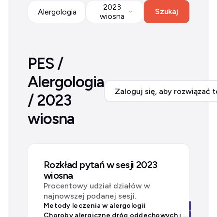
2023
Szukaj
Alergologia
wiosna
PES /
Alergologia
Zaloguj się, aby rozwiązać t
/ 2023
wiosna
Rozkład pytań w sesji 2023
wiosna
Procentowy udział działów w
najnowszej podanej sesji.
Metody leczenia w alergologii
Choroby alergiczne dróg oddechowych i układu pokarmowego