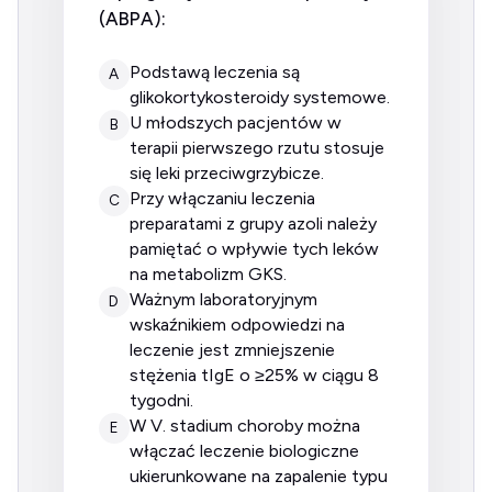
(ABPA):
podstawą leczenia są
A
glikokortykosteroidy systemowe.
u młodszych pacjentów w
B
terapii pierwszego rzutu stosuje
się leki przeciwgrzybicze.
przy włączaniu leczenia
C
preparatami z grupy azoli należy
pamiętać o wpływie tych leków
na metabolizm GKS.
ważnym laboratoryjnym
D
wskaźnikiem odpowiedzi na
leczenie jest zmniejszenie
stężenia tIgE o ≥25% w ciągu 8
tygodni.
w V. stadium choroby można
E
włączać leczenie biologiczne
ukierunkowane na zapalenie typu