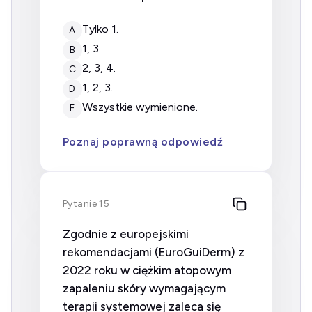
tylko 1.
A
1, 3.
B
2, 3, 4.
C
1, 2, 3.
D
wszystkie wymienione.
E
Poznaj poprawną odpowiedź
Pytanie 15
Zgodnie z europejskimi
rekomendacjami (EuroGuiDerm) z
2022 roku w ciężkim atopowym
zapaleniu skóry wymagającym
terapii systemowej zaleca się