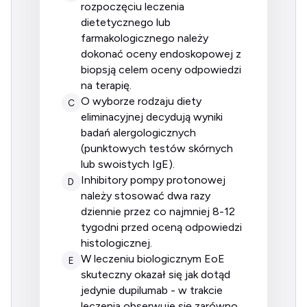
rozpoczęciu leczenia
dietetycznego lub
farmakologicznego należy
dokonać oceny endoskopowej z
biopsją celem oceny odpowiedzi
na terapię.
o wyborze rodzaju diety
C
eliminacyjnej decydują wyniki
badań alergologicznych
(punktowych testów skórnych
lub swoistych IgE).
inhibitory pompy protonowej
D
należy stosować dwa razy
dziennie przez co najmniej 8-12
tygodni przed oceną odpowiedzi
histologicznej.
w leczeniu biologicznym EoE
E
skuteczny okazał się jak dotąd
jedynie dupilumab - w trakcie
leczenia obserwuje się zarówno