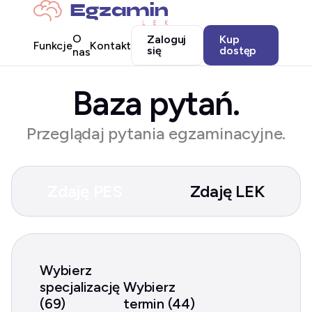
O
Zaloguj
Kup
Funkcje
Kontakt
się
dostęp
nas
Baza pytań.
Przeglądaj pytania egzaminacyjne.
Zdaję PES
Zdaję LEK
Wybierz
specjalizację
Wybierz
(69)
termin (44)